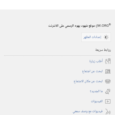
ضحية
الجريمة؟‏
®
JW.ORG
:‏ موقع شهود يهوه الرسمي على الانترنت
إعدادات المظهر
روابط سريعة
أُطلب زيارة
ابحث عن اجتماع
(يفتح
نافذة
ابحث عن مكان الاجتماع
(يفتح
جديدة)
نافذة
ما الجديد؟‏
جديدة)
الفيديوات
فيديوات مع وصف سمعي