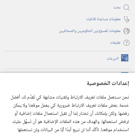
بحث
معلومات مساعِدة للأطباء
معلومات للمسؤولين الحكوميين والصحافيين
تعليمات
التبرعات
(يفتح
نافذة
جديدة)
مكتبة برج المراقبة الالكترونية
™
(يفتح
إعدادات الخصوصية
نافذة
JW Hub
جديدة)
(يفتح
نحن نستعمل ملفات تعريف الارتباط وتقنيات مشابهة كي نُقدِّم لك أفضل
نافذة
®
خدمة. بعض ملفات تعريف الارتباط ضرورية كي يعمل موقعنا ولا يمكن
تطبيق
JW Library
جديدة)
رفضها. ولكن بإمكانك أن تختار إما أن تقبل استعمال ملفات إضافية أو
مكتبة برج المراقبة
ترفض استعمالها. والهدف من هذه الملفات الإضافية هو أن نُسهِّل عليك
استخدام موقعنا. تأكَّد أننا لن نبيع أبدًا أيًّا من البيانات ولن نستعملها