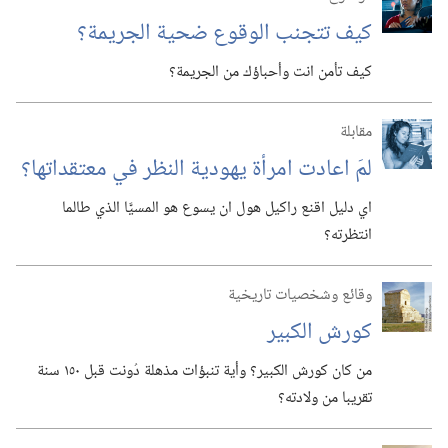
كيف تتجنب الوقوع ضحية الجريمة؟‏
كيف تأمن انت وأحباؤك من الجريمة؟‏
مقابلة
لمَ اعادت امرأة يهودية النظر في معتقداتها؟‏
اي دليل اقنع راكيل هول ان يسوع هو المسيَّا الذي طالما
انتظرته؟‏
وقائع وشخصيات تاريخية
كورش الكبير
من كان كورش الكبير؟‏ وأية تنبؤات مذهلة دُونت قبل ١٥٠ سنة
تقريبا من ولادته؟‏