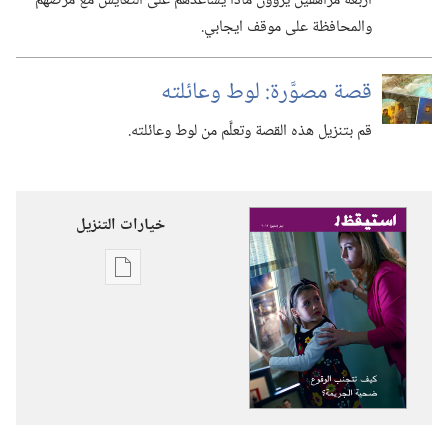
اربعة مراهقين يروون ماذا يساعدهم على التعايش مع مرضهم
والمحافظة على موقف ايجابي.‏
قصة مصوَّرة:‏ لوط وعائلته
قم بتنزيل هذه القصة وتعلَّم من لوط وعائلته.‏
خيارات التنزيل
خيارات
تنزيل
الاصدارات
استيقظ‏!‏
كيف
تتجنب
الوقوع