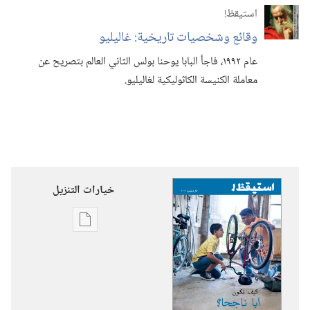
استيقظ‏!‏
وقائع وشخصيات تاريخية:‏ غاليليو
عام ١٩٩٢،‏ فاجأ البابا يوحنا بولس الثاني العالم بتصريح عن
معاملة الكنيسة الكاثوليكية لغاليليو.‏
خيارات التنزيل
خيارات
تنزيل
الاصدارات
استيقظ‏!‏
كيف