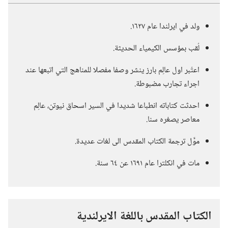
ولد في ايرلندا عام ١٦٢٧.‏
لُقب بمؤسس الكيمياء الحديثة.‏
اعتُبر اول عالِم بارز ينشر وصفا مفصلا للمناهج التي اتبعها عند
اجراء تجارب مضبوطة.‏
احدثت كتاباته انطباعا شديدا في السير اسحاق نيوتن،‏ عالِم
معاصر يصغره سنا.‏
موَّل ترجمة الكتاب المقدس الى لغات عديدة.‏
مات في انكلترا عام ١٦٩١ عن ٦٤ سنة.‏
الكتاب المقدس باللغة الايرلندية