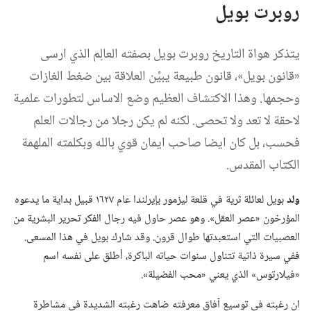
روبرت بويل
يتذكر هواة التاريخ روبرت بويل بصفته العالِم الذي ارسى
«قانون بويل»،‏ قانون طبيعة يبيِّن العلاقة بين ضغط الغازات
وحجمها.‏ وهذا الاكتشاف العظيم وضع الاساس لتطورات علمية
لاحقة لا تعد ولا تحصى.‏ لكنه لم يكن رجلا من رجالات العلم
فحسب،‏ بل كان ايضا صاحب ايمان قوي بالله وبكلمته الملهمة
الكتاب المقدس.‏
ولد
بويل لعائلة ثرية في قلعة ليزمور بإيرلندا عام ١٦٢٧ قبيل بداية ما يدعوه
المؤرخون «عصر العقل».‏ وهو عصر حاول فيه رجال الفكر تحرير البشرية من
العصبيات التي استعبدتها طوال قرون.‏ وقد شارك بويل في هذا المسعى.‏
ففي سيرة ذاتية تتناول سنوات حياته الباكرة،‏ أطلق على نفسه اسم
«فيلارتوس» الذي يعني «محب الفضيلة».‏
ان رغبته في توسيع آفاق معرفته ضاهت رغبته الشديدة في مشاطرة