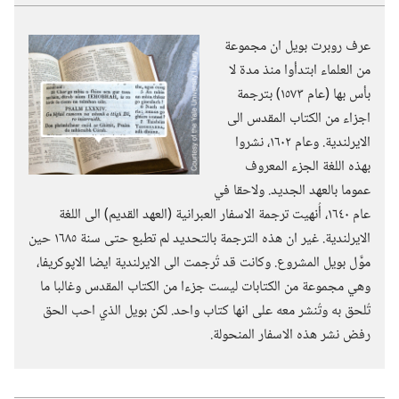
عرف روبرت بويل ان مجموعة
من العلماء ابتدأوا منذ مدة لا
بأس بها (‏عام ١٥٧٣)‏ بترجمة
اجزاء من الكتاب المقدس الى
الايرلندية.‏ وعام ١٦٠٢،‏ نشروا
بهذه اللغة الجزء المعروف
عموما بالعهد الجديد.‏ ولاحقا في
عام ١٦٤٠،‏ أُنهيت ترجمة الاسفار العبرانية (‏العهد القديم)‏ الى اللغة
الايرلندية.‏ غير ان هذه الترجمة بالتحديد لم تطبع حتى سنة ١٦٨٥ حين
موَّل بويل المشروع.‏ وكانت قد تُرجمت الى الايرلندية ايضا الاپوكريفا،‏
وهي مجموعة من الكتابات ليست جزءا من الكتاب المقدس وغالبا ما
تُلحق به وتُنشر معه على انها كتاب واحد.‏ لكن بويل الذي احب الحق
رفض نشر هذه الاسفار المنحولة.‏