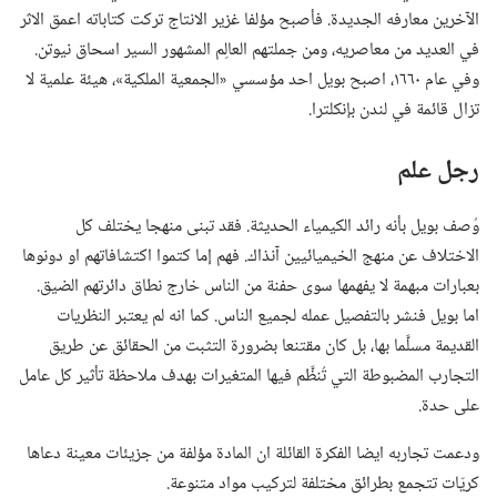
الآخرين معارفه الجديدة.‏ فأصبح مؤلفا غزير الانتاج تركت كتاباته اعمق الاثر
في العديد من معاصريه،‏ ومن جملتهم العالِم المشهور السير اسحاق نيوتن.‏
وفي عام ١٦٦٠،‏ اصبح بويل احد مؤسسي «الجمعية الملكية»،‏ هيئة علمية لا
تزال قائمة في لندن بإنكلترا.‏
رجل علم
وُصف بويل بأنه رائد الكيمياء الحديثة.‏ فقد تبنى منهجا يختلف كل
الاختلاف عن منهج الخيميائيين آنذاك.‏ فهم إما كتموا اكتشافاتهم او دونوها
بعبارات مبهمة لا يفهمها سوى حفنة من الناس خارج نطاق دائرتهم الضيق.‏
اما بويل فنشر بالتفصيل عمله لجميع الناس.‏ كما انه لم يعتبر النظريات
القديمة مسلَّما بها،‏ بل كان مقتنعا بضرورة
التثبت من الحقائق عن طريق
التجارب المضبوطة التي تُنظَّم فيها المتغيرات بهدف ملاحظة تأثير كل عامل
على حدة.‏
ودعمت تجاربه ايضا الفكرة القائلة ان المادة مؤلفة من جزيئات معينة دعاها
كريّات تتجمع بطرائق مختلفة لتركيب مواد متنوعة.‏