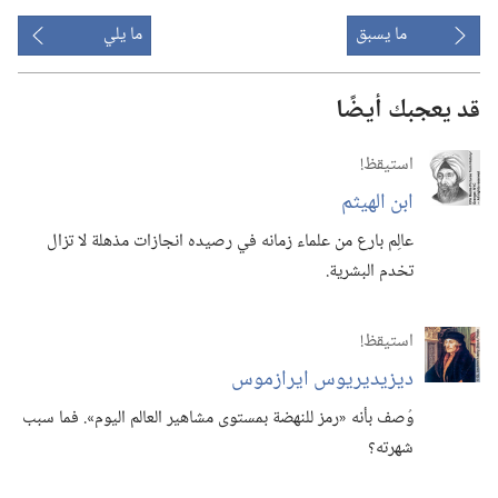
ما يسبق
ما يلي
قد يعجبك أيضًا
استيقظ‏!‏
ابن الهيثم
عالِم بارع من علماء زمانه في رصيده انجازات مذهلة لا تزال
تخدم البشرية.‏
استيقظ‏!‏
ديزيديريوس ايرازموس
وُصف بأنه «رمز للنهضة بمستوى مشاهير العالم اليوم».‏ فما سبب
شهرته؟‏