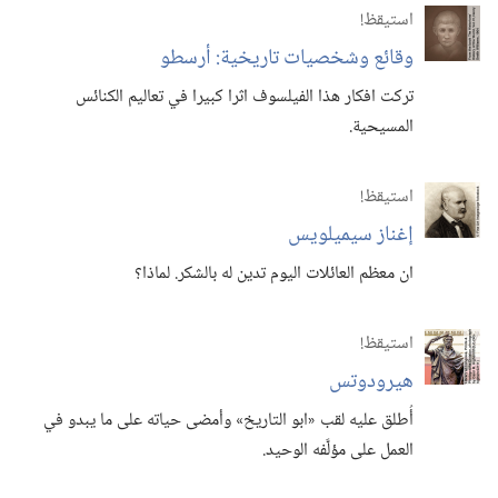
استيقظ‏!‏
وقائع وشخصيات تاريخية:‏ أرسطو
تركت افكار هذا الفيلسوف اثرا كبيرا في تعاليم الكنائس
المسيحية.‏
استيقظ‏!‏
إغناز سيميلويس
ان معظم العائلات اليوم تدين له بالشكر.‏ لماذا؟‏
استيقظ‏!‏
هيرودوتس
أُطلق عليه لقب «ابو التاريخ» وأمضى حياته على ما يبدو في
العمل على مؤلَّفه الوحيد.‏