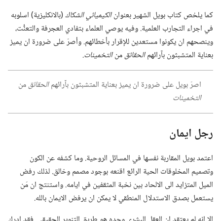
كما يلخص كتاب بويل الشهير بعنوان
الكيميائي الشكاك
‏(‏بالانكليزية)‏ اسلوبه
في اجراء التجارب العلمية.‏ وفيه يوصي العلماء بتفادي العجرفة والتعنُّت،‏
وينصحهم ان يكونوا مستعدين للإقرار بأخطائهم.‏ وأصرّ على ضرورة ان يميز
بعناية المتشبثون بآرائهم
الحقائق
من
التخمينات.‏
اصرّ بويل على ضرورة ان يميز بعناية المتشبثون بآرائهم
الحقائق
من
التخمينات
رجل ايمان
اعتمد بويل المقاربة نفسها في المسائل الروحية.‏ وما كشفه عن الكون
وتصميم المخلوقات الحية الرائع اقنعه بوجود مصمم وخالق.‏ لذلك رفض
الميل المتزايد الى الالحاد بين نخبة المثقفين في ايامه.‏ واستنتج ان مَن
يستعمل بصدق الاستدلال المنطقي لا يمكن ان يرفض الايمان بالله.‏
الا انه لم يعتقد ان العقل البشري وحده هو طريق التنوير الحقيقي.‏ فقد ادرك