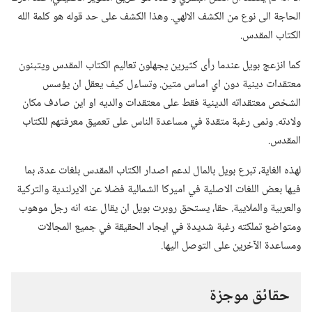
الحاجة الى نوع من الكشف الالهي.‏ وهذا الكشف على حد قوله هو كلمة الله
الكتاب المقدس.‏
كما انزعج بويل عندما رأى كثيرين يجهلون تعاليم الكتاب المقدس ويتبنون
معتقدات دينية دون اي اساس متين.‏ وتساءل كيف يعقل ان يؤسس
الشخص معتقداته الدينية فقط على معتقدات والديه او اين صادف مكان
ولادته.‏ ونمى رغبة متقدة في مساعدة الناس على تعميق معرفتهم للكتاب
المقدس.‏
لهذه الغاية،‏ تبرع بويل بالمال لدعم اصدار الكتاب المقدس بلغات عدة،‏ بما
فيها بعض اللغات الاصلية في اميركا الشمالية فضلا عن الايرلندية والتركية
والعربية والملايية.‏ حقا،‏ يستحق روبرت بويل ان يقال عنه انه رجل موهوب
ومتواضع تملكته رغبة شديدة في ايجاد الحقيقة في جميع المجالات
ومساعدة الآخرين على التوصل اليها.‏
حقائق موجزة