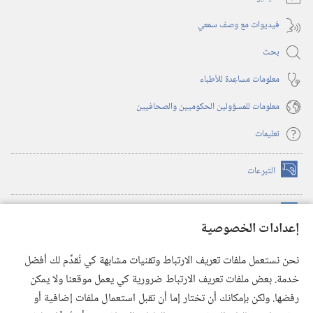
فيديوات مع وصف سمعي
بحث
معلومات مساعِدة للأطباء
معلومات للمسؤولين الحكوميين والصحافيين
تعليمات
التبرعات
(يفتح
نافذة
جديدة)
مكتبة برج المراقبة الالكترونية
™
(يفتح
إعدادات الخصوصية
نافذة
JW Hub
جديدة)
(يفتح
نحن نستعمل ملفات تعريف الارتباط وتقنيات مشابهة كي نُقدِّم لك أفضل
نافذة
®
خدمة. بعض ملفات تعريف الارتباط ضرورية كي يعمل موقعنا ولا يمكن
تطبيق
JW Library
جديدة)
رفضها. ولكن بإمكانك أن تختار إما أن تقبل استعمال ملفات إضافية أو