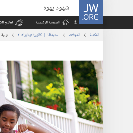
JW.ORG
شهود يهوه
الصفحة الرئيسية
تعاليم ال
المكتبة
المجلات
استيقظ‏!‏ | ‏‎كانون٢/يناير‏ ‏‎٢٠١٣‏
تربية ا