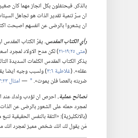
بالذكر.‏ فيحتفلون بكل انجاز مهما كان صغي
ان سرّ تنمية تقدير الذات هو تجاهل السيئات
ان يشعروا بالرضى عن انفسهم اصبحت اكثر ا
رأي الكتاب المقدس.‏
يقرّ الكتاب المقدس 
‏(‏
متى ٢٥:‏
١٩-‏٢١
‏)‏ لكن مدح الاولاد لمجرد اسع
يذكر الكتاب المقدس الكلمات السديدة التال
عقله».‏ (‏
غلاطية ٦:‏٣
‏)‏ ولسبب وجيه ايضا يقد
ضربته بالعصا فلن يموت».‏
—‏
امثال ٢٣:‏١٣
*
نصائح عملية.‏
احرص ان تؤدب ولدك عند الح
لمجرد حمله على الشعور بالرضى عن الذات.‏ 
‏(‏بالانكليزية)‏:‏ «الثقة بالنفس الحقيقية ت
مَن يقول لك انك شخص مميز لمجرد انك مو