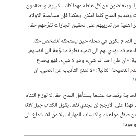
را،‏ ويتغاضون عن كل غلطة مهما كانت كبيرة.‏ ويعتقدون
 وتقديم المدح كلما امكن.‏ وهكذا فإن مساعدة الاولاد
همية من تدريبهم على تحقيق انجازات تفرِّحهم حقا.‏
ان المدح يكون في محله
حين يستحقه الشخص حقا.‏
ادهم قد يؤدي بهم الى تنمية نظرة مشوَّهة الى انفسهم.‏
ية:‏ «ان ظن احد انه شيء وهو لا شيء،‏ فهو يخدع
م النصيحة التالية:‏ «لا تمنع التأديب عن الصبي.‏ ان
‏.‏
اجة وتمدحه عندما يستأهل المدح حقا.‏ لا توزع الثناء
فهذا على الارجح لن يجدي نفعا.‏ يقول الكتاب
جيل الانا
نبع من صقل مواهبك واكتساب المهارات،‏ لا من الاستماع الى
جود».‏