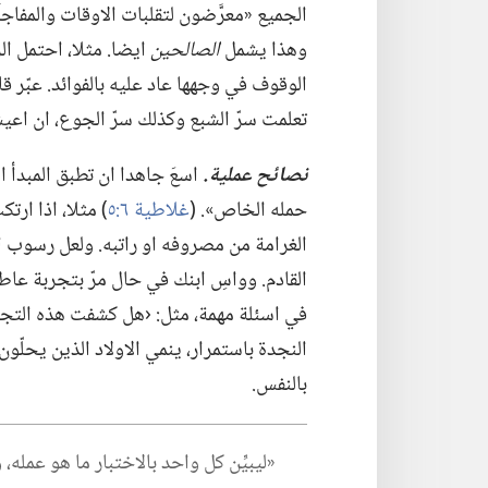
الجميع «معرَّضون لتقلبات الاوقات والمفاجآت
وهذا يشمل
الصالحين
ايضا.‏ مثلا،‏ احتمل
الوقوف في وجهها عاد عليه بالفوائد.‏ عبّر قائ
تعلمت سرّ الشبع وكذلك سرّ الجوع،‏ ان ا
نصائح عملية.‏
اسعَ جاهدا ان تطبق المبدأ 
حمله الخاص».‏ (‏
غلاطية ٦:‏٥
‏)‏ مثلا،‏ اذا 
الغرامة من مصروفه او راتبه.‏ ولعل رسوب 
القادم.‏ وواسِ ابنك في حال مرّ بتجربة عا
في اسئلة مهمة،‏ مثل:‏ ‹هل كشفت هذه التجرب
النجدة باستمرار،‏ ينمي الاولاد الذين يحلّو
بالنفس.‏
‏«ليبيِّن كل واحد بالاختبار ما هو عمله،