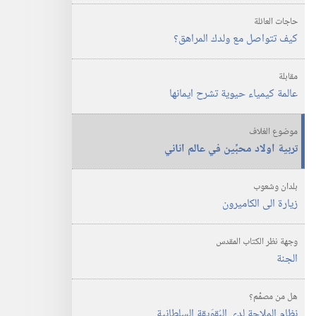
في
عالم
حاجات العائلة
كيف تتواصل مع ولدك المراهق؟‏
اناني
مقابلة
عالمة كيمياء حيوية تشرح ايمانها
موضوع الغلاف
تربية اولاد محبِّين في عالم اناني
بلدان وشعوب
زيارة الى الكاميرون
وجهة نظر الكتاب المقدس
الجنة
هل من مصمِّم؟
نظام الملاحة لدى البُقوَيقة السلطانية