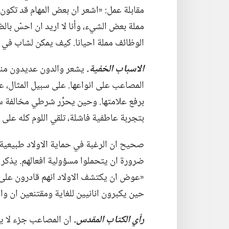
مقابلة عمل:‏ «اشعر ان بعض المهام قد تكون
مملة بعض الشيء،‏ وأنا لا اريد ان احسّ بالض
الوظائف مملة احيانا.‏ كيف يمكن لشاب في الث
الاسباب الخفية.‏
يشعر والدون عديدون منذ
المصاعب على انواعها.‏ على سبيل المثال،‏ 
برفع علامتها.‏ وحين يحرِّر شرطي مخالفة سير
بتجربة عاطفية فاشلة،‏ تلقي اللوم كله على ا
صحيح ان الرغبة في حماية الاولاد طبيعية،‏
ضرورة ان يتحملوا مسؤولية افعالهم.‏ يذكر
«عوض ان يكتشف الاولاد انهم قادرون على ت
حين يكبرون انانيين للغاية ومقتنعين ان وال
رأي الكتاب المقدس.‏
ان المصاعب جزء لا يتج