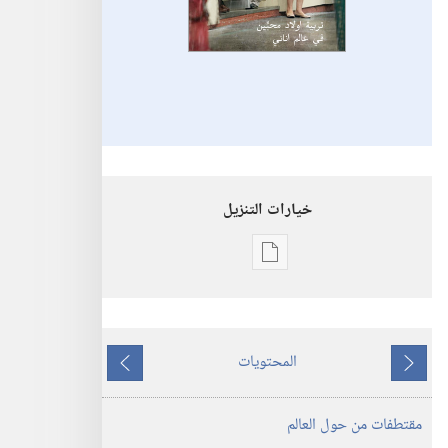
خيارات التنزيل
خيارات
تنزيل
الاصدارات
استيقظ‏!‏
المحتويات
تربية
ما
ما
اولاد
يسبق
يلي
مقتطفات من حول العالم
محبِّين