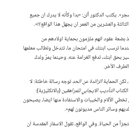
جر».‏ يكتب الدكتور آلن:‏ «بدا وكأنه لا يدرك ان
جميع
الثة والعشرين من العمر ان يجهل هذا الواقع؟‏!‏».‏
 بضعة عقود انهم ملزمون بحماية اولادهم من
عندما ترسب ابنتك في امتحان ما،‏ تتدخل وتطالب معلمها
 بحق ابنك،‏ تدفع الغرامة عنه.‏ وحينما يمرّ ولدك
لطرف الآخر.‏
 لكن الحماية
الزائدة عن الحد
توجه رسالة خاطئة:‏ لا
 الكتاب
التأديب الايجابي للمراهقين
‏(‏بالانكليزية)‏:‏
خطي الآلام والخيبات والاستفادة منها ايضا،‏ يصبحون
ديهم وسائر الناس مديونون لهم».‏
زأ من الحياة.‏ وفي الواقع،‏ تقول الاسفار المقدسة ان