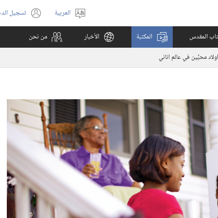
العربية
تسجيل الد
اختر
(يفتح
اللغة
نافذة
كتاب المقدس
المكتبة
الأخبار
من نحن
جديدة)
ولاد محبِّين في عالم اناني