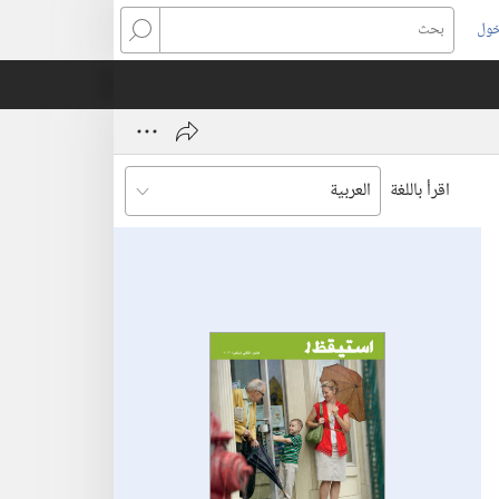
خول
بحث
اقرأ باللغة