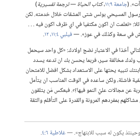
».‏ (‏
جامعة ٩:‏١١
‏،‏
كتاب الحياة —‏ ترجمة تفسيرية
‏)‏
 الرسول المسيحي بولس شتى المشقات خلال خدمته.‏ لكن
لا:‏ «تعلمت ان اكون مكتفيا في اي ظرف اكون فيه .‏ .‏ .‏
عيش في سعة وكذلك في عوز».‏ —‏
فيلبي ٤:‏
١١،‏ ١٢
‏.‏
التالي آخذا في الاعتبار نضج اولادك:‏ «كل واحد سيحمل
ارتكب ولدك مخالفة سير،‏ فربما يحسن بك ان تدعه يسدد
ابنتك تنبيه يحثها على الاستعداد بشكل افضل للامتحان
طفية فاشلة،‏ ولكن ساعده في الوقت المناسب ان يتأمل
ة عن مجالات عليّ النمو فيها؟‏›.‏ فبعكس مَن يتلقون
ن مشاكلهم بمفردهم المرونة والقدرة على التأقلم والثقة
‏ وحينئذ يكون له سبب للابتهاج».‏ —‏
غلاطية ٦:‏٤
‏.‏