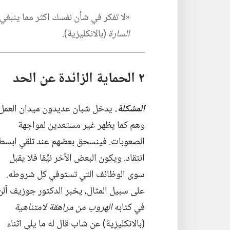
‏«لا تفكر في شأن نفسك اكثر مما ينبغي 
السارة
‏(‏بالانكليزية)‏.‏
٢ الحماية الزائدة عن الحد
المشكلة.‏
يدخل شبان عديدون ميدان العمل
وهم كما يظهر غير مستعدين لمواجهة
الصعوبات.‏ فينسحق بعضهم عند تلقي ابسط
انتقاد.‏ ويكون البعض الآخر نيِّقا فلا يقبل
سوى الوظائف التي تستوفي كل شروطه.‏
على سبيل المثال،‏ يخبر الدكتور جوزيف آلن
في كتابه
الهروب من مراهقة لامتناهية
‏(‏بالانكليزية)‏ عن شاب قال له ما يلي اثناء