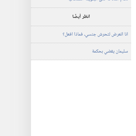
انظر أيضًا
انا اتعرض لتحرش جنسي،‏ فماذا افعل؟‏
سليمان يقضي بحكمة