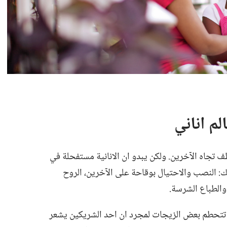
لم اناني
ف تجاه الآخرين.‏ ولكن يبدو ان الانانية مستفحلة في
:‏ النصب والاحتيال بوقاحة على الآخرين،‏ الروح
 والطباع الشرسة.‏
لا،‏ تتحطم بعض الزيجات لمجرد ان احد الشريكين يشعر