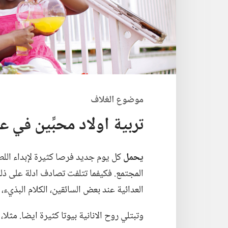
موضوع الغلاف
تربية اولاد محبِّين في عا
يحمل
كل يوم جديد فرصا كثيرة لإبداء اللط
المجتمع.‏ فكيفما تتلفت تصادف ادلة على ذلك
العدائية عند بعض السائقين،‏ الكلام البذي‌ء،‏
وتبتلي روح الانانية بيوتا كثيرة ايضا.‏ مث