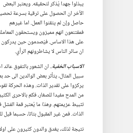
يبذلوا جهدا يُذكر لتحقيقه.‏ ويعتبر البعض
الآخر ان الحصول على ترقية بسرعة تحصي
حاصل وإن لم يتقنوا العمل.‏ اما غيرهم
فمقتنعون انهم مميزون ويستحقون المعاملة
على هذا الاساس.‏ فيُصدمون حين يدركون
ان سائر الناس لا يشاطرونهم الرأي.‏
الاسباب الخفية.‏
ان الشعور بالتفوق عائد ا
سبيل المثال،‏ يتأثر بعض الوالدين الى حد 
يركزوا على تقدير الذات.‏ وهذه الحركة تقو
من المدح مفيدا للصغار،‏ فكم بالاحرى الكثير م
تثبيط عزيمتهم.‏
وهذا
ما يُعتبر قمة الفشل 
الذات.‏ فمن غير المقبول بتاتا،‏ حسبما قيل للو
نتيجة لذلك،‏ يغدق والدون كثيرون على اولا