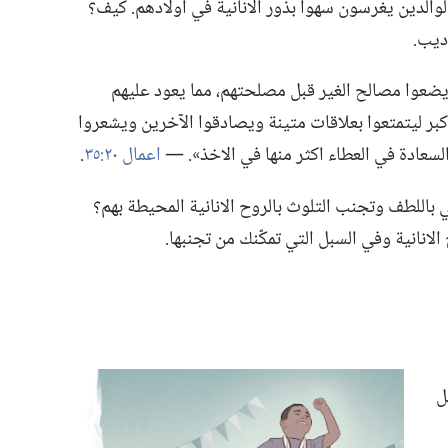
لدين يغرسون سهوا بذور الانانية في اولادهم.‏ كيف؟‏
ديب.‏
ن يضعوا مصالح الغير قبل مصلحتهم،‏ مما يعود عليهم
اكبر ليتمتعوا بعلاقات متينة ويصادقوا الآخرين ويشعروا
السعادة في العطاء اكثر منها في الاخذ».‏ —‏
اعمال ٢٠:‏٣٥
‏.‏
باللطف وتجنب التلوث بالروح الانانية المحيطة بهم؟‏
لانانية وفي السبل التي تمكّنك من تجنبها.‏
ل