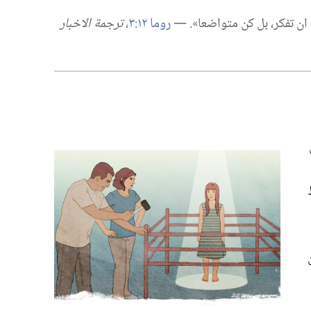
ان تفكر،‏ بل كن متواضعا».‏ —‏
روما ١٢:‏٣
‏،‏
ترجمة الاخبار