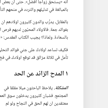
انه «يستحق زواجا افضل».‏ حتى ان بعض الوا
بالمبالغة في تدليلهم والتردد في منحهم التأ
بالمقابل،‏ يدرِّب والدون كثيرون اولادهم ا
بفوائد جمة.‏ فالاولاد المحبّون لديهم فرص 
بالسعادة.‏ ولماذا؟‏ يجيب الكتاب المقدس:‏ «
فكيف تساعد اولادك على جني فوائد التحلي 
تأمل في ثلاثة مزالق قد توقع اولادك في فخ ا
١ المدح الزائد عن الحد
المشكلة.‏
يلاحظ الباحثون ميلا مقلقا في
المجتمع.‏ فشبان كثيرون يدخلون سوق العم
معتقدين ان لهم الحق في النجاح ولو لم