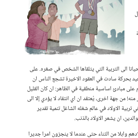
ل
حيانا الى التربية التي يتلقاها الشخص في صغره.‏ على
بعيد بحركة سادت في العقود الاخيرة تشجع الناس ان
م على مبادئ اساسية منطقية في الظاهر:‏ ان كان القليل
نه!‏ من جهة اخرى،‏ يُعتقد ان اي انتقاد لا يؤدي إلا الى
في تربية الاولاد في عالم شغله الشاغل تنمية تقدير
الدين،‏ ان يشعر الاولاد بالذنب.‏
دهم وابلا من الثناء حتى عندما لا ينجزون امرا جديرا