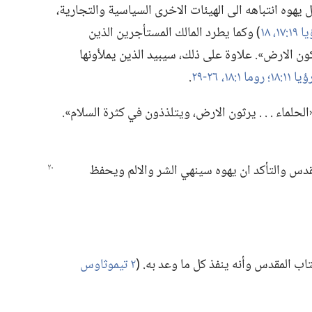
ل يهوه انتباهه الى الهيئات الاخرى السياسية والتجارية،‏
‏١٧،‏ ١٨
‏)‏ وكما يطرد المالك المستأجرين الذين
كون الارض».‏ علاوة على ذلك،‏ سيبيد الذين يملأونها
ؤيا ١١:‏١٨؛‏
روما ١:‏١٨،‏
٢٦-‏٢٩
‏.‏
لماء .‏ .‏ .‏ يرثون الارض،‏ ويتلذذون في كثرة السلام».‏
مقدس والتأكد ان يهوه سينهي الشر والالم ويحفظ
ب المقدس وأنه ينفذ كل ما وعد به.‏ (‏
٢ تيموثاوس