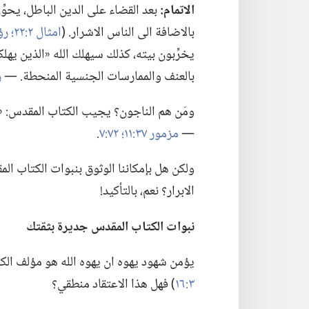
الاتمام:‏
بعد القضاء على الدين الباطل،‏ يحوِّ
بالاضافة الى الناس الاشرار.‏ (‏
امثال ٢:‏٢٢؛‏
رؤيا ١٩:
يخرِّبون بيته،‏ كذلك سيهلك الله «الذين يهل
بالعنف والممارسات الجنسية المنحطة.‏ —‏
ر
ومَن هم الناجون؟‏ يجيب الكتاب المقدس:‏ «الح
—‏
مزمور ٣٧:‏١١؛‏
٧٢:‏٧
‏.‏
ولكن هل بإمكاننا الوثوق بنبوات الكتاب ال
الابرار؟‏ نعم،‏ بالتأكيد!‏
نبوات الكتاب المقدس جديرة بثقتك
يؤمن شهود يهوه ان يهوه الله هو مؤلف الكتا
٣:‏١٦
‏)‏ فهل هذا الاعتقاد منطقي؟‏