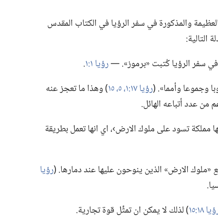
العظيمة والمذكورة في سفر الرؤيا في الكتاب المقدس
 التالية:‏
ي سفر الرؤيا كُتبت «برموز».‏ —‏
رؤيا ١:‏١
‏.‏
 وجموعا وأمما».‏ (‏
رؤيا ١٧:‏١،‏
٥،‏
١٥
‏)‏ وهذا ما تعجز عنه
 من عدد أتباعه الهائل.‏
ها مملكة تسود على ملوك الارض›،‏ اي انها تعمل بطريقة
ع
‏«ملوك الارض» الذين ينوحون عليها عند دمارها.‏ (‏
رؤيا
ا.‏
يا ١٨:‏١٥
‏)‏ لذلك لا يمكن ان تمثِّل قوة تجارية.‏