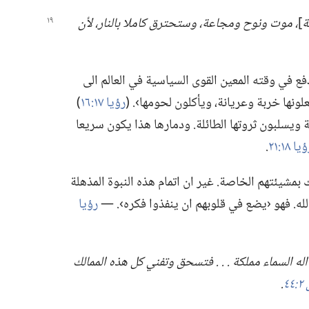
ة
‏]‏
‏،‏ موت ونوح ومجاعة،‏ وستحترق كاملا بالنار،‏
لأن
 في وقته المعين القوى السياسية في العالم الى
ونها خربة وعريانة،‏ ويأكلون لحومها›.‏ (‏
رؤيا ١٧:‏١٦
‏)‏
ويسلبون ثروتها الطائلة.‏ ودمارها هذا يكون سريعا
يا ١٨:‏٢١
‏.‏
بمشيئتهم الخاصة.‏ غير ان اتمام هذه النبوة المذهلة
لله.‏ فهو ‹يضع في قلوبهم ان ينفذوا فكره›.‏ —‏
رؤيا
 اله السماء مملكة .‏ .‏ .‏ فتسحق وتفني كل هذه الممالك
٤٤
‏.‏