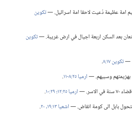
م امة عظيمة دُعيت لاحقا امة اسرائيل.‏ —‏
تكوين
عان بعد السكن اربعة اجيال في ارض غريبة.‏ —‏
تكوين
 —‏
تكوين ١٧:‏٨
‏.‏
 بهزيمتهم وسبيهم.‏ —‏
ارميا ٢٥:‏٨-‏١١
‏.‏
اسر.‏ —‏
ارميا ٢٥:‏١٢؛‏
٢٩:‏١٠
‏.‏
ت تتحول بابل الى كومة انقاض.‏ —‏
اشعيا ١٣:‏١٩،‏ ٢٠
‏.‏