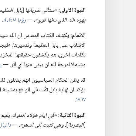
النبوة الاولى:‏
‏«ستأتي ضرباتها
‏[‏
بابل العظيم
يهوه الله الذي دانها قوي».‏ —‏
رؤيا ١٨:‏٢،‏
٨
‏.‏
الاتمام:‏
يكشف الكتاب المقدس ان الله سيدفع
الانقلاب على بابل العظيمة وتدميرها.‏ ‹فيجعل
بكلمات اخرى،‏ هم يكشفون حقيقتها المخزية 
وشاملا لدرجة انه لن يبقى منها اي اثر.‏ —‏
رؤ
قد يظن الحكام السياسيون انهم يفعلون ذلك 
يؤكد ان نهاية بابل تمَّت في الواقع بمشيئة ا
١٧:‏١٧
‏.‏
النبوة الثانية:‏
‏«‏
في
ايام هؤلاء الملوك،‏ يقيم
‏[‏
البشرية
‏]‏
‏،‏ وهي تثبت الى الدهر».‏ —‏
دانيال ٢:‏