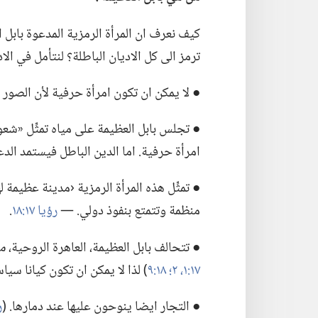
كيف نعرف ان المرأة الرمزية المدعوة بابل 
ترمز الى كل الاديان الباطلة؟‏ لنتأمل في الادلة
● لا يمكن ان تكون امرأة حرفية لأن الصور ف
● تجلس بابل العظيمة على مياه تمثِّل «شعوبا
امرأة حرفية.‏ اما الدين الباطل فيستمد الدعم
● تمثِّل هذه المرأة الرمزية ‹مدينة عظيمة ل
منظمة وتتمتع بنفوذ دولي.‏ —‏
رؤيا ١٧:‏١٨
‏.‏
● تتحالف بابل العظيمة،‏ العاهرة الروحية،‏
م
١٧:‏١،‏ ٢؛‏
١٨:‏٩
‏)‏ لذا لا يمكن ان تكون كيانا سياسي
● التجار ايضا ينوحون عليها عند دمارها.‏ (‏
رؤ