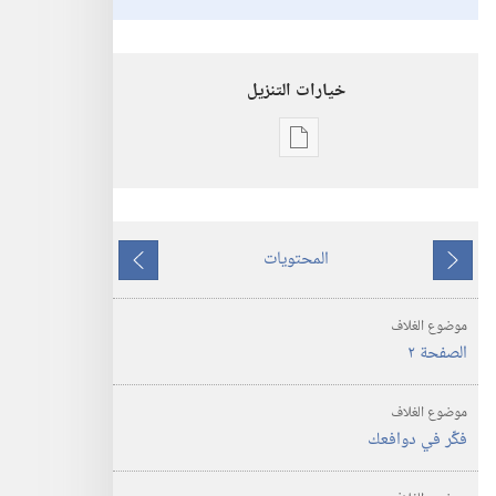
خيارات التنزيل
خيارات
تنزيل
الاصدارات
استيقظ‏!‏
المحتويات
‏‎كانون١/
ما
ما
ديسمبر‏
يسبق
يلي
موضوع الغلاف
الصفحة ٢
موضوع الغلاف
فكِّر في دوافعك