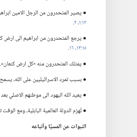
● يصير المتحدرون من الرجل الامين ابراهي
١٢:‏١،‏ ٢
‏.‏
● يرجع المتحدرون من ابراهيم الى ارض كن
١٥:‏١٣،‏
١٦
‏.‏
● يمتلك المتحدرون منه «كل ارض كنعان».‏
● بسبب تمرد الاسرائيليين على الله،‏ يسمح
● يعيد الله اليهود الى موطنهم الاصلي بعد قضاء ٧٠ سنة في ال
● تُهزم الدولة العالمية البابلية،‏ ومع الوق
النبوات عن المسيَّا وأتباعه