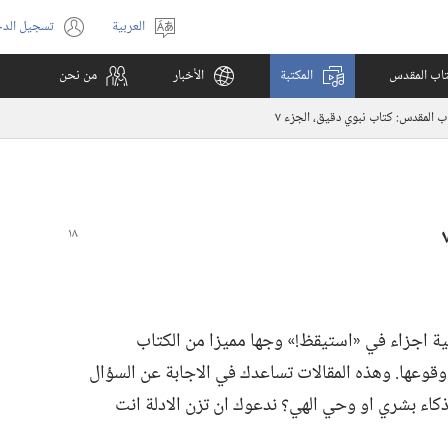
العربية
تسجيل الد
اختر
(يفتح
اللغة
نافذة
كتاب المقدس
المكتبة
الأخبار
من نحن
جديدة)
ب المقدس:‏ كتاب نبوي دقيق،‏ الجزء ٧
نية اجزاء في «استيقظ!‏» وجها مميزا من الكتاب
ل وقوعها.‏ وهذه المقالات تساعدك في الاجابة عن السؤال
ذكاء بشري او وحي الهي؟‏ ندعوك ان تزن الادلة انت