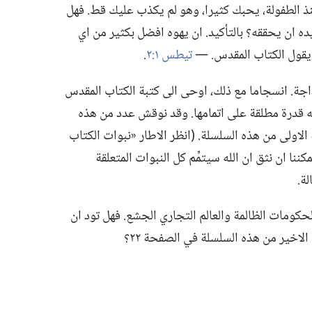
ذ الطفولة،‏ يحبك كثيرا،‏ وهو لم يكذب عليك قط.‏ فهل
ان يحققه؟‏ بالتأكيد.‏ ان يهوه افضل بكثير من اي
يقول الكتاب المقدس.‏ —‏
تيطس ١:‏٢
‏.‏
اجة.‏ انسجاما مع ذلك،‏ اوحى الى كتبة الكتاب المقدس
يه قدرة مطلقة على اتمامها.‏ وقد نوقش عدد من هذه
 الاولى من هذه السلسلة.‏ (‏انظر الاطار «نبوات الكتاب
 في الصفحة ٢١.‏)‏ وهكذا يمكننا ان نثق ان الله سيتمِّم كل النبوات المتعلقة
ة.‏
لحكومات الظالمة والعالم التجاري الجشع.‏ فهل تود ان
الاخير من هذه السلسلة في الصفحة ٢٢؟‏