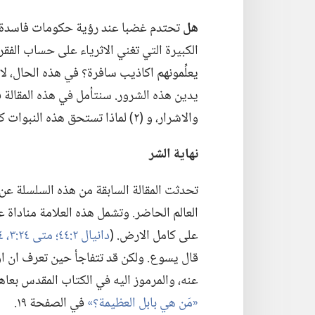
هل
تحتدم غضبا عند رؤية حكومات فاسدة 
الكبيرة التي تغني الاثرياء على حساب الفق
يعلِّمونهم اكاذيب سافرة؟‏ في هذه الحال،‏ 
والاشرار،‏ و (‏٢)‏ لماذا تستحق هذه النبوات كامل ثقتنا.‏
نهاية الشر
تحدثت المقالة السابقة من هذه السلسلة عن
العالم الحاضر.‏ وتشمل هذه العلامة مناداة 
على كامل الارض.‏ (‏
دانيال ٢:‏٤٤؛‏
متى ٢٤:‏٣،‏
١٤
قال يسوع.‏ ولكن قد تتفاجأ حين تعرف ان اول 
عنه،‏ والمرموز اليه في الكتاب المقدس بعاه
‏«مَن هي بابل العظيمة؟‏»‏
في الصفحة ١٩.‏