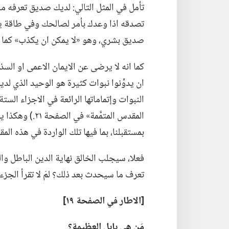
تأمل في المثل التالي:‏ لديك صديق تعرفه من
تصدقه اذا وعدك بأمر لصالحك وفي طاقة يده 
صديق بشري،‏ وهو «لا يمكن ان يكذب» كما 
كما انه لا يرضى عن الايمان الاعمى او السذ
ان يدوِّنوا نبوات كثيرة هو الوحيد الذي لد
النبوات وإتماماتها الرائعة في الاجزاء الستة
المقدس المتمَّمة»
بمستقبلنا،‏ بما فيها تلك الواردة في هذه المقال
فعلا،‏ سيجلب الخالق نهاية الدين الباطل وا
تعرف ما سيحدث بعد ذلك؟‏ لمَ لا تقرأ الجزء 
‏[الاطار
في
الصفحة ١٩]‏
مَن هي بابل العظيمة؟‏