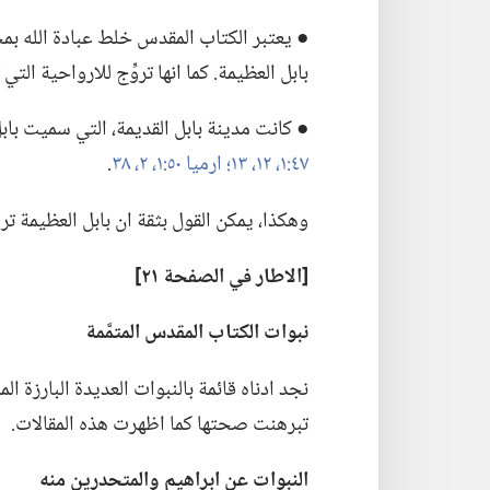
● يعتبر الكتاب المقدس خلط عبادة الله بمحبة
بابل العظيمة.‏ كما انها تروِّج للارواحية الت
● كانت مدينة بابل القديمة،‏ التي سميت باب
٤٧:‏١،‏
١٢،‏ ١٣؛‏
ارميا ٥٠:‏١،‏ ٢،‏
٣٨
‏.‏
وهكذا،‏ يمكن القول بثقة ان بابل العظيمة ترم
‏[الاطار
في
الصفحة ٢١]‏
نبوات الكتاب المقدس المتمَّمة
نجد ادناه قائمة بالنبوات العديدة البارزة ا
تبرهنت صحتها كما اظهرت هذه المقالات.‏
النبوات عن ابراهيم والمتحدرين منه