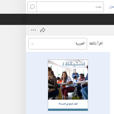
خول
بحث
اقرأ باللغة