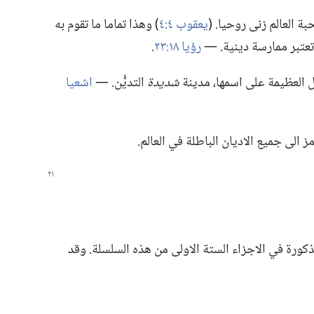
 العالم زنى روحيا.‏ (‏
يعقوب ٤:‏٤
‏)‏ وهذا تماما ما تقوم به
ي تعتبر ممارسة دينية.‏ —‏
رؤيا ١٨:‏٢٣
‏.‏
ل العظيمة على اسمها،‏ مدينة
شديدة
التديُّن.‏ —‏
اشعيا
ز الى جميع الاديان الباطلة في العالم.‏
لمذكورة في الاجزاء الستة الاولى من هذه السلسلة.‏ وقد