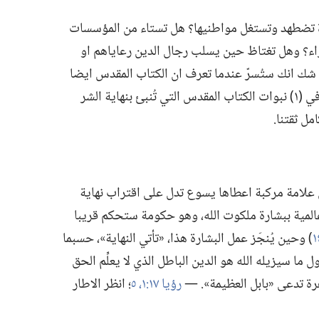
تضطهد وتستغل مواطنيها؟‏ هل تستاء من المؤسسات
راء؟‏ وهل تغتاظ حين يسلب رجال الدين رعاياهم او
لا شك انك ستُسرّ عندما تعرف ان الكتاب المقدس ايضا
يدين هذه الشرور.‏ سنتأمل في هذه المقالة في (‏١)‏ نبوات الكتاب المقدس التي تُنبئ بنهاية الشر
 علامة مركبة اعطاها يسوع تدل على اقتراب نهاية
عالمية ببشارة ملكوت الله،‏ وهو حكومة ستحكم قريبا
‏)‏ وحين يُنجَز عمل البشارة هذا،‏ «تأتي النهاية»،‏ حسبما
ما سيزيله الله هو الدين الباطل الذي لا يعلِّم الحق
رة تدعى «بابل العظيمة».‏ —‏
رؤيا ١٧:‏١،‏
٥
‏؛‏ انظر الاطار