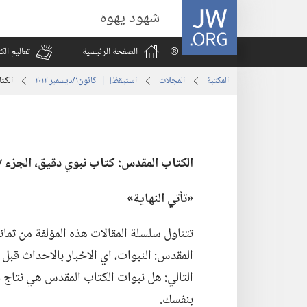
JW.ORG
شهود يهوه
الصفحة الرئيسية
تعاليم ال
المكتبة
المجلات
استيقظ‏!‏ | ‏‎كانون١/ديسمبر‏ ‏‎٢٠١٢‏
الكتا
الكتاب المقدس:‏ كتاب نبوي دقيق،‏ الجزء ٧
‏«تأتي النهاية»‏
تتناول سلسلة المقالات هذه المؤلفة من ثما
المقدس:‏ النبوات،‏ اي الاخبار بالاحداث قب
التالي:‏ هل نبوات الكتاب المقدس هي نتاج 
بنفسك.‏