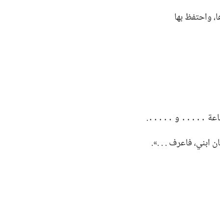
،‏ واحتفظ بها
اعة ․․․․․ و ․․․․․.‏
بني،‏ فاعرف .‏ .‏ .‏».‏