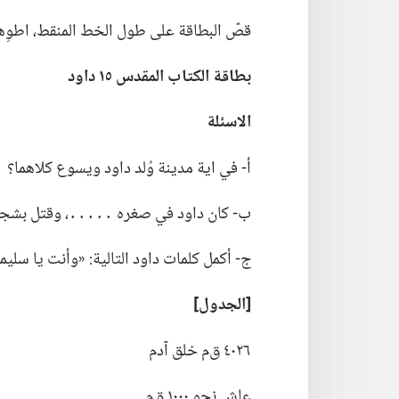
قصّ البطاقة على طول الخط المنقط،‏ اطوِها
بطاقة الكتاب المقدس ١٥ داود
الاسئلة
أ-‏ في اية مدينة وُلد داود ويسوع كلاهما؟‏
ب-‏ كان داود في صغره ․․․․․،‏ وقتل بشج
ج-‏ أكمل كلمات داود التالية:‏ «وأنت يا سليمان ا
‏[الجدول]‏
٤٠٢٦ ق‌م خلق آدم
عاش نحو ١٠٠٠ ق‌م