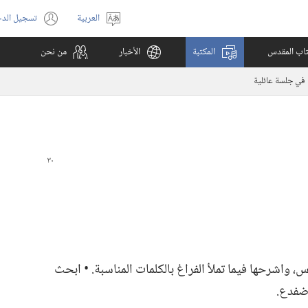
العربية
تسجيل الد
اختر
(يفتح
اللغة
نافذة
كتاب المقدس
المكتبة
الأخبار
من نحن
جديدة)
 في جلسة عائلية
قدس،‏ واشرحها فيما تملأ الفراغ بالكلمات المناسبة.‏ • ابحث
فدع.‏