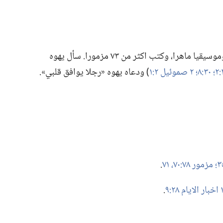
ابن يسى وثاني ملوك اسرائيل.‏ كان شاعرا وموسيقيا ماهرا،‏ وكتب اكثر من ٧٣ مزمورا.‏ سأل يهوه
٣٠:‏٨؛‏
٢ صموئيل ٢:‏١
‏)‏ ودعاه يهوه «رجلا يوافق قلبي».‏
مزمور ٧٨:‏٧٠،‏ ٧١
‏.‏
بار الايام ٢٨:‏٩
‏.‏