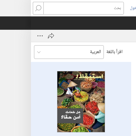
خول
بحث
اقرأ باللغة