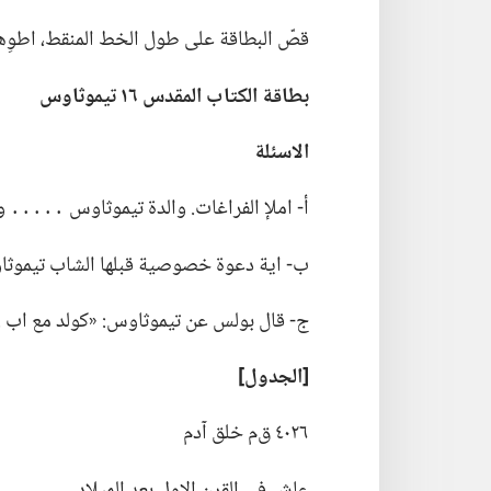
قصّ البطاقة على طول الخط المنقط،‏ اطوِها
بطاقة الكتاب المقدس ١٦ تيموثاوس
الاسئلة
أ-‏ املإ الفراغات.‏ والدة تيموثاوس ․․․․․ 
ب-‏ اية دعوة خصوصية قبلها الشاب تيموثا
ج-‏ قال بولس عن تيموثاوس:‏ «كولد مع اب .‏ .‏ .
‏[الجدول]‏
٤٠٢٦ ق‌م خلق آدم
عاش في القرن الاول بعد الميلاد