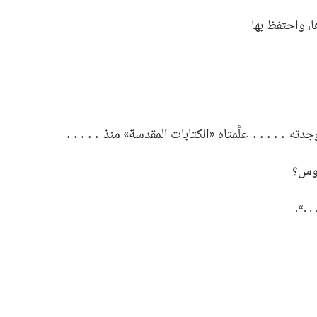
،‏ واحتفظ بها
وجدته ․․․․․ علَّمتاه «الكتابات المقدسة» منذ ․․․․․‏
وس؟‏
‏».‏