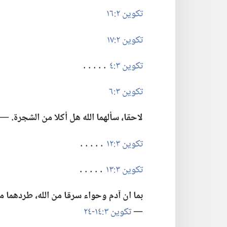
تكوين ٢:‏١٦
تكوين ٢:‏١٧
تكوين ٣:‏٤
․․․․․‏
تكوين ٣:‏٦
لاحقا،‏ سألهما الله هل أكلا من الشجرة.‏
‏—‏
تكوين ٣:‏١٢
․․․․․‏
تكوين ٣:‏١٣
․․․․․‏
بما ان آدم وحواء سرقا من الله،‏ طردهما 
—‏
تكوين ٣:‏١٤-‏٢٤