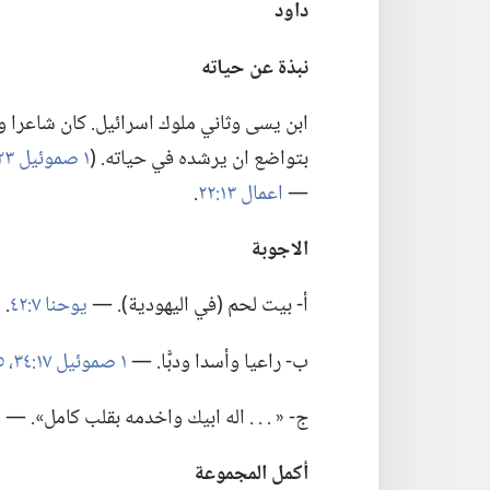
داود
نبذة عن حياته
بتواضع ان يرشده في حياته.‏ (‏
١ صموئيل ٢٣:‏٢؛‏
—‏
اعمال ١٣:‏٢٢
‏.‏
الاجوبة
أ-‏ بيت لحم (‏في اليهودية)‏.‏ —‏
يوحنا ٧:‏٤٢
‏.‏
ب-‏ راعيا وأسدا ودبًّا.‏ —‏
١ صموئيل ١٧:‏٣٤،‏ ٣٥؛‏
ج-‏ « .‏ .‏ .‏ اله ابيك واخدمه بقلب كامل».‏ —‏
١ اخ
أكمل المجموعة