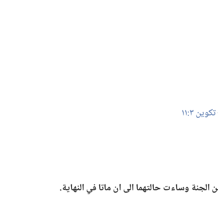
تكوين ٣:‏١١
من الجنة وساءت حالتهما الى ان ماتا
في
النهاية.‏