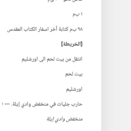
١ ب‌م
٩٨ ب‌م كتابة آخر اسفار الكتاب المقدس
‏[الخريطة]‏
انتقل من بيت لحم الى اورشليم
بيت لحم
اورشليم
حارب جليات في منخفض وادي إيلة.‏ —‏
١ صموئيل ١٧:‏٢
منخفض وادي إيلة