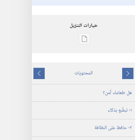
خيارات التنزيل
خيارات
تنزيل
الاصدارات
استيقظ‏!‏
المحتويات
‏‎تموز/
ما
ما
يوليو‏
يسبق
يلي
هل طعامك آمن؟‏
١-‏ تبضَّع بذكاء
٢-‏ حافظ على النظافة