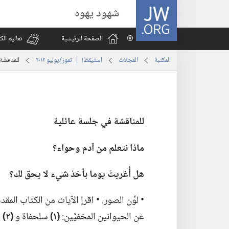
JW.ORG
شهود يهوه
الصفحة الرئيسية
تعاليم ال
المكتبة
المجلات
استيقظ‏!‏ | ‏‎تموز/يوليو‏ ‏‎٢٠١٢‏
للمناقشة
للمناقشة
في
جلسة عائلية
ماذا نتعلم من آدم وحواء؟‏
هل أُغريتَ يوما بأخذ شيء
لا
يحق لك؟‏
‏• لوِّن الصور.‏ • اقرإ الآيات من الكتاب الم
عن الحيوانين المخفيَّين:‏
‏(‏١)‏
سلحفاة و
‏(‏٢)‏
ض