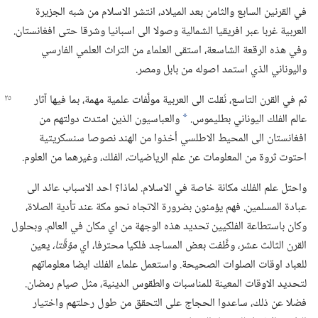
في القرنين السابع والثامن بعد الميلاد،‏ انتشر الاسلام من شبه الجزيرة
العربية غربا عبر افريقيا الشمالية وصولا الى اسبانيا وشرقا حتى افغانستان.‏
وفي هذه الرقعة الشاسعة،‏ استقى العلماء من التراث العلمي الفارسي
واليوناني الذي استمد اصوله من بابل ومصر.‏
ثم في القرن التاسع،‏ نُقلت الى العربية مولَّفات علمية مهمة،‏ بما فيها آثار
عالم الفلك اليوناني بطليموس.‏
والعباسيون الذين امتدت دولتهم من
*
افغانستان الى المحيط الاطلسي أخذوا من الهند نصوصا سنسكريتية
احتوت ثروة من المعلومات عن علم الرياضيات،‏ الفلك،‏ وغيرهما من العلوم.‏
واحتل علم الفلك مكانة خاصة في الاسلام.‏ لماذا؟‏ احد الاسباب عائد الى
عبادة المسلمين.‏ فهم يؤمنون بضرورة الاتجاه نحو مكة عند تأدية الصلاة،‏
وكان باستطاعة الفلكيين تحديد هذه الوجهة من اي مكان في العالم.‏ وبحلول
القرن الثالث عشر،‏ وظَّفت بعض المساجد فلكيا محترفا،‏ اي
مؤقِّتا،‏
يعين
للعباد اوقات الصلوات الصحيحة.‏ واستعمل علماء الفلك ايضا معلوماتهم
لتحديد الاوقات المعينة للمناسبات والطقوس الدينية،‏ مثل صيام رمضان.‏
فضلا عن ذلك،‏ ساعدوا الحجاج على التحقق من طول رحلتهم واختيار