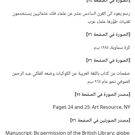
‏[الصورة
في
الصفحة ٢٤]‏
رسم يعود الى القرن السادس عشر عن علماء فلك عثمانيين يستخدمون
تقنيات طوَّرها علماء عرب
‏[الصورة
في
الصفحة ٢٦]‏
كرة سماوية،‏ ١٢٨٥ ب‌م
‏[الصورة
في
الصفحة ٢٦]‏
صفحات من كتاب باللغة العربية عن الكوكبات وضعه الفلكي عبد الرحمن
الصوفي نحو عام ٩٦٥ ب‌م
‏[مصدر الصورة
في
الصفحة ٢٥]‏
Pages 24 and 25: Art Resource,‎ NY
‏[مصدر الصورتين
في
الصفحة ٢٦]‏
Manuscript: By permission of the British Library; globe: