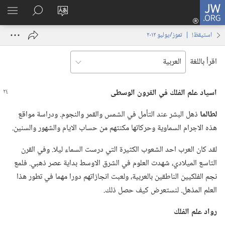
JW.ORG
تسجيل
تغيير
البحث
اظهر
الدخول
لغة
في
القائم
(يفتح
استيقظ‏!‏ | ‏‎تموز/يوليو‏ ‏‎٢٠١٢‏
الموقع
JW.‎ORG
نافذة
جديدة)
اقرأ باللغة
اسياد علم الفلك
في
القرون الوسطى
لطالما
ذهل البشر عند التأمل في الشمس والقمر والنجوم.‏ ودراسة مواقع
هذه الاجرام السماوية وحركاتها مكنتهم من حساب الايام والشهور والسنين.‏
لقد كان العرب احد الشعوب الكثيرة التي درست السماء ليلا.‏ وفي القرن
التاسع الميلادي،‏ شهدت العلوم في الشرق الاوسط بداية عصر ذهبي.‏ فلمع
نجم الفلكيين الناطقين بالعربية،‏ ولعبت انجازاتهم دورا مهما في تطور هذا
العلم المذهل.‏ لنستعرض كيف حصل ذلك.‏
رواد علم الفلك