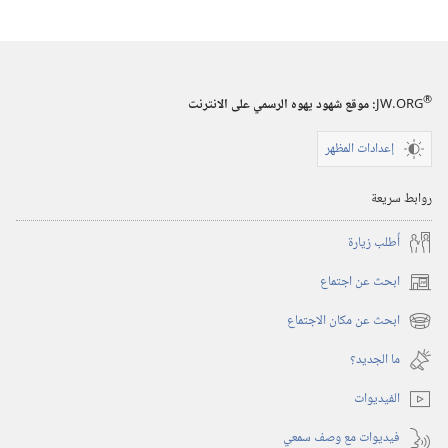
®
JW.ORG
:‏ موقع شهود يهوه الرسمي على الانترنت
إعدادات المظهر
روابط سريعة
أُطلب زيارة
ابحث عن اجتماع
(يفتح
نافذة
ابحث عن مكان الاجتماع
(يفتح
جديدة)
نافذة
ما الجديد؟‏
جديدة)
الفيديوات
فيديوات مع وصف سمعي