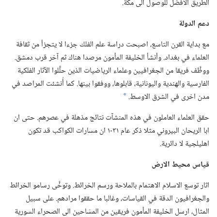
الطريق الافضل للوصول الى مكة.‏
دعم الدولة
مع بداية القرن التاسع،‏ اصبحت دراسة علم الفلك جزءا لا يتجزأ من ثقافة
العلماء في بغداد.‏ وأنشأ الخليفة المأمون مرصدا هناك ثم آخر قرب دمشق.‏
ووظَّف فريقا من الجغرافيين وعلماء الرياضيات الذين حلَّلوا الآثار الفلكية
الفارسية والهندية واليونانية،‏ قابلوها،‏ ووفقوا بينها.‏ كما أُنشئت المراصد في
مدن اخرى في الشرق الاوسط.‏
*
حقق العلماء العاملون في هذه المنشآت نتائج مذهلة في عصرهم.‏ حتى ان
ابا الريحان البيروني مثلا ذكر عام ١٠٣١ ان مسارات الكواكب قد تكون
اهليلجية لا دائرية.‏
قياس محيط الارض
اثار توسع الاسلام الاهتمام بالملاحة ورسم الخرائط.‏ وتوخَّى رسامو الخرائط
والجغرافيون الدقة في القياسات،‏ وغالبا ما حققوا مرادهم.‏ على سبيل
المثال،‏ ارسل الخليفة المأمون فريقين من المسّاحين الى الصحراء السورية