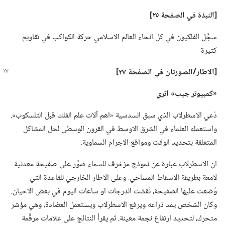
‏[النبذة
في
الصفحة ٢٥]‏
سجَّل الفلكيون في كل انحاء العالم الاسلامي حركة الكواكب في تقاويم
كثيرة
‏[الاطار/‏الصورتان
في
الصفحة ٢٧]‏
‏«كمبيوتر جيب» اثري
دُعي الاسطرلاب الذي سبق السدسية «اهم آلات علم الفلك قبل التلسكوب».‏
واستعمله العلماء في الشرق الاوسط في القرون الوسطى لحل المشاكل
المتعلقة بتحديد الوقت ومواقع الاجرام السماوية.‏
ان الاسطرلاب عبارة عن نموذج مزخرف للسماء صوِّر على صفيحة معدنية
لامعة بطريقة الاسقاط المساحي.‏ وعلى الاطار الخارجي للقاعدة التي
وُضعت عليها الصفيحة،‏ نُقشت الدرجات او ساعات اليوم في بعض الاحيان.‏
وكان الشخص يمد ذراعه ويرفع الاسطرلاب ويستعمل العضادة،‏ وهي مؤشر
متحرك،‏ لتحديد ارتفاع نجمة معينة.‏ ثم يقرأ النتائج على علامات مرقَّمة