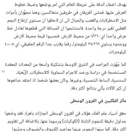
بهدف اضفاء الدقة على خريطة العالم التي امر بوضعها وضبط خطوط
العرض عليها.‏ فمشى الفريقان في طريقين متعاكسين،‏ وهما مجهَّزان بأدوات
مثل الاسطرلابات والقصب والحبال الى ان لاحظوا ان مستوى ارتفاع النجم
القطبي تغير درجة واحدة.‏ فاستنتجوا ان المسافة التي قطعوها تعادل خط
عرض واحدا اي ٣٦٠/‏١ من محيط الارض.‏ فحسبوا قيمة محيط الارض
ووجدوه يساوي ٣٧٬٣٦٩ كيلومترا،‏ رقما يقارب جدا الرقم الحقيقي،‏ اي ٤٠٬٠٠٨
كيلومترات.‏
كما جُهِّزت المراصد في الشرق الاوسط بتشكيلة واسعة من المعدات المعقدة
المستخدمة في دراسة
ورصد الاجرام السماوية كالاسطرلاب،‏ الرُّبْعيّة،‏
السدسية،‏ الساعة الشمسية،‏ وغيرها.‏ وكان بعضها ضخما،‏ اذ اعتقد صانعوها
ان كِبَر الآلات يأتي بنتائج اكثر دقة.‏
مآثر الفلكيين
في
القرون الوسطى
حقق اسياد علم الفلك هؤلاء في القرون الوسطى انجازات باهرة.‏ فقد وضعوا
جداول دقيقة للنجوم الثابتة (‏الكوكبات)‏ ورسوما عنها،‏ بالاضافة الى تقاويم
اكثر دقة.‏ كما سمّوا النجوم،‏ عينوا مواعيد الكسوف والخسوف،‏ وحسَّنوا