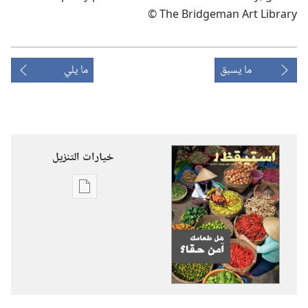
© The Bridgeman Art Library
ما يسبق
ما يلي
خيارات التنزيل
خيارات
تنزيل
الاصدارات
استيقظ‏!‏
‏‎تموز/
يوليو‏