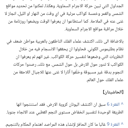
الجداول التي تبين حركة الاجرام السماوية.‏ وهكذا،‏ تمكنوا من تحديد مواقع
الشمس والقمر وخمسة كواكب مرئية في اي وقت من النهار او الليل،‏ انجاز لا
غنى عنه في الملاحة.‏ كما استطاعوا ان يعرفوا الوقت ويضعوا روزنامة من
خلال مراقبة مواقع الاجرام السماوية.‏
بالاضافة الى ذلك،‏ اكتشف علماء الفلك الناطقون بالعربية مواطن ضعف في
نظام بطليموس الكوني.‏ فحاولوا ان يحققوا الانسجام فيه من خلال
النظريات التي وضعوها لتفسير حركة الكواكب.‏ غير انهم لم يعرفوا ان
الكواكب لا تدور حول الارض بل حول الشمس.‏ مع ذلك،‏ رصدوا حركات
النجوم بدقة غير مسبوقة وخلّفوا آثارا لا غنى عنها للاجيال اللاحقة من
علماء الفلك حول العالم.‏
‏[الحاشيتان]‏
^
سبق ان اكتشف اليونان كروية الارض.‏ فقد استنتجوا انها
الطريقة الوحيدة لتفسير انخفاض مستوى النجم القطبي عند الاتجاه جنوبا.‏
^
غالبا ما كان الحافز لإنشاء هذه المراصد اهتمام الحكام بالتنجيم.‏