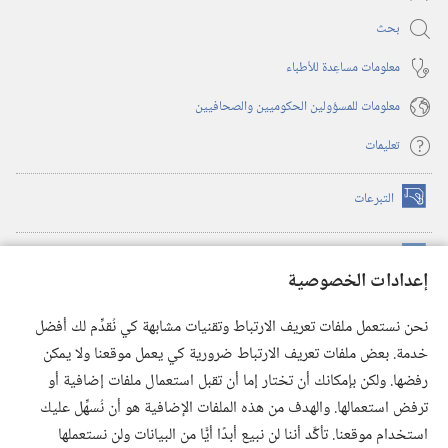
بحث
معلومات مساعِدة للأطباء
معلومات للمسؤولين الحكوميين والصحافيين
تعليمات
التبرعات
(يفتح
نافذة
جديدة)
مكتبة برج المراقبة الالكترونية
™
(يفتح
إعدادات الخصوصية
نافذة
JW Hub
جديدة)
(يفتح
نحن نستعمل ملفات تعريف الارتباط وتقنيات مشابهة كي نُقدِّم لك أفضل
نافذة
®
خدمة. بعض ملفات تعريف الارتباط ضرورية كي يعمل موقعنا ولا يمكن
تطبيق
JW Library
جديدة)
رفضها. ولكن بإمكانك أن تختار إما أن تقبل استعمال ملفات إضافية أو
مكتبة برج المراقبة
ترفض استعمالها. والهدف من هذه الملفات الإضافية هو أن نُسهِّل عليك
استخدام موقعنا. تأكَّد أننا لن نبيع أبدًا أيًّا من البيانات ولن نستعملها