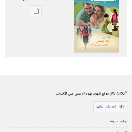
خيارات
تنزيل
الاصدارات
استيقظ‏!‏
‏‎كانون٢/
يناير‏
®
JW.ORG
:‏ موقع شهود يهوه الرسمي على الانترنت
إعدادات المظهر
روابط سريعة