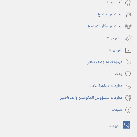
أُطلب زيارة
ابحث عن اجتماع
(يفتح
نافذة
ابحث عن مكان الاجتماع
(يفتح
جديدة)
نافذة
ما الجديد؟‏
جديدة)
الفيديوات
فيديوات مع وصف سمعي
بحث
معلومات مساعِدة للأطباء
معلومات للمسؤولين الحكوميين والصحافيين
تعليمات
التبرعات
(يفتح
نافذة