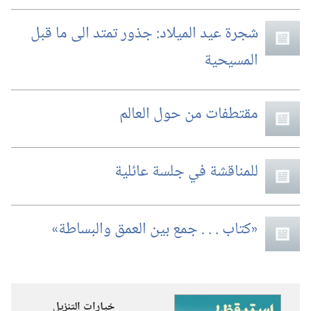
شجرة عيد الميلاد:‏ جذور تمتد الى ما قبل
المسيحية
مقتطفات من حول العالم
للمناقشة في جلسة عائلية
‏«كتاب .‏ .‏ .‏ جمع بين العمق والبساطة»‏
خيارات التنزيل