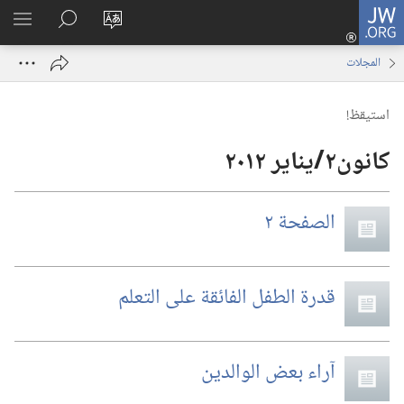
JW.ORG
تسجيل
تغيير
البحث
اظهر
الدخول
لغة
في
القائم
(يفتح
المجلات
الموقع
JW.‎ORG
نافذة
جديدة)
استيقظ‏!‏
الصفحة ٢
قدرة الطفل الفائقة على التعلم
آراء بعض الوالدين