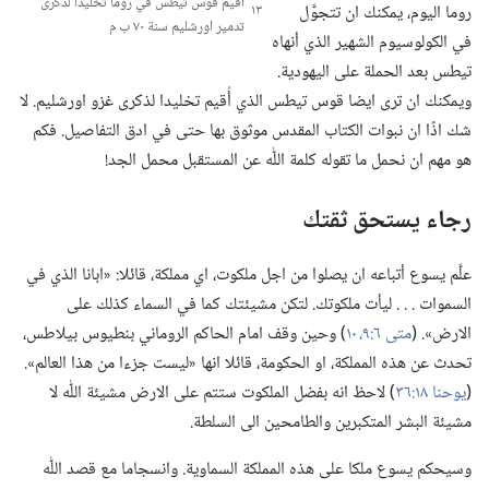
أُقيم قوس تيطس في روما تخليدا لذكرى
روما اليوم،‏ يمكنك ان
تتجوَّل
تدمير اورشليم سنة ٧٠ ب م
في الكولوسيوم الشهير الذي أنهاه
تيطس بعد الحملة على اليهودية.‏
ويمكنك ان ترى ايضا قوس تيطس الذي أُقيم تخليدا لذكرى غزو اورشليم.‏ لا
شك اذًا ان نبوات الكتاب المقدس موثوق بها حتى في ادق التفاصيل.‏ فكم
هو مهم ان نحمل ما تقوله كلمة اللّٰه عن المستقبل محمل الجد!‏
رجاء يستحق ثقتك
علَّم يسوع أتباعه ان يصلوا من اجل ملكوت،‏ اي مملكة،‏ قائلا:‏ «ابانا الذي في
السموات .‏ .‏ .‏ ليأت ملكوتك.‏ لتكن مشيئتك كما في السماء كذلك على
الارض».‏ (‏
متى ٦:‏٩،‏ ١٠
‏)‏ وحين وقف امام الحاكم الروماني بنطيوس بيلاطس،‏
تحدث عن هذه المملكة،‏ او الحكومة،‏ قائلا انها «ليست جزءا من هذا العالم».‏
(‏
يوحنا ١٨:‏٣٦
‏)‏ لاحظ انه بفضل الملكوت ستتم على الارض مشيئة اللّٰه لا
مشيئة البشر المتكبرين والطامحين الى السلطة.‏
وسيحكم يسوع ملكا على هذه المملكة السماوية.‏ وانسجاما مع قصد اللّٰه