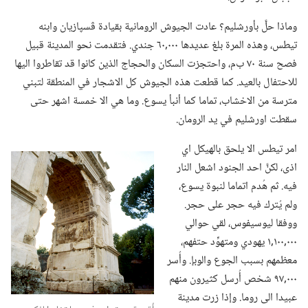
وماذا حلَّ بأورشليم؟‏ عادت الجيوش الرومانية بقيادة ڤسپازيان وابنه
تيطس،‏ وهذه المرة بلغ عديدها ٠٠٠‏,٦٠ جندي.‏ فتقدمت نحو المدينة قبيل
فصح سنة ٧٠ ب‌م،‏ واحتجزت السكان والحجاج الذين كانوا قد تقاطروا اليها
للاحتفال بالعيد.‏ كما قطعت هذه الجيوش كل الاشجار في المنطقة لتبني
مترسة من الاخشاب،‏ تماما كما أنبأ يسوع.‏ وما هي الا خمسة اشهر حتى
سقطت اورشليم في يد الرومان.‏
امر تيطس الا يلحق بالهيكل اي
اذى،‏ لكنَّ احد الجنود اشعل النار
فيه.‏ ثم هُدم اتماما لنبوة يسوع،‏
ولم يُترك فيه حجر على حجر.‏
ووفقا ليوسيفوس،‏ لقي حوالي
٠٠٠‏,١٠٠‏,١ يهودي ومتهوِّد حتفهم،‏
معظمهم بسبب الجوع والوبإ.‏ وأُسر
٠٠٠‏,٩٧ شخص أُرسل كثيرون منهم
عبيدا الى روما.‏ وإذا زرت مدينة