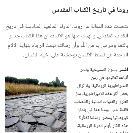
روما في تاريخ الكتاب المقدس
تتحدث هذه المقالة عن روما،‏ الدولة العالمية السادسة في تاريخ
الكتاب المقدس.‏ والهدف منها هو الاثبات ان هذا الكتاب جدير
بالثقة وموحى به من اللّٰه وأن رسالته تبعث الرجاء بنهاية الآلام
الناجمة عن تسلّط الانسان بوحشية على اخيه الانسان.‏
أسَّس
يسوع المسيحية ونشر
أتباعه تعاليمها في زمن
الامبراطورية الرومانية.‏ ولا تزال
بعض آثار هذه الامبراطورية،‏ مثل
الطرق والقنوات المائية والأنصاب،‏
قائمة حتى يومنا هذا في بلدان
كبريطانيا ومصر.‏ ومثلما تذكِّرنا
هذه الآثار بأيام الدولة الرومانية،‏