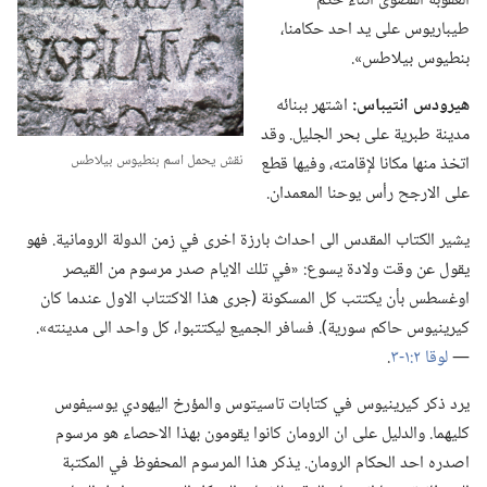
العقوبة القصوى اثناء حكم
طيباريوس على يد احد حكامنا،‏
بنطيوس بيلاطس».‏
هيرودس انتيباس:‏
اشتهر ببنائه
مدينة طبرية على بحر الجليل.‏ وقد
نقش يحمل اسم بنطيوس بيلاطس
اتخذ منها مكانا لإقامته،‏ وفيها قطع
على الارجح رأس يوحنا المعمدان.‏
يشير الكتاب المقدس الى احداث بارزة اخرى في زمن الدولة الرومانية.‏ فهو
يقول عن وقت ولادة يسوع:‏ «في تلك الايام صدر مرسوم من القيصر
اوغسطس بأن يكتتب كل المسكونة (‏جرى هذا الاكتتاب الاول عندما كان
كيرينيوس حاكم سورية)‏.‏ فسافر الجميع ليكتتبوا،‏ كل واحد الى مدينته».‏
—‏
لوقا ٢:‏١-‏٣
‏.‏
يرد ذكر كيرينيوس في كتابات تاسيتوس والمؤرخ اليهودي يوسيفوس
كليهما.‏ والدليل على ان الرومان كانوا يقومون بهذا الاحصاء هو مرسوم
اصدره احد الحكام الرومان.‏ يذكر هذا المرسوم المحفوظ في المكتبة