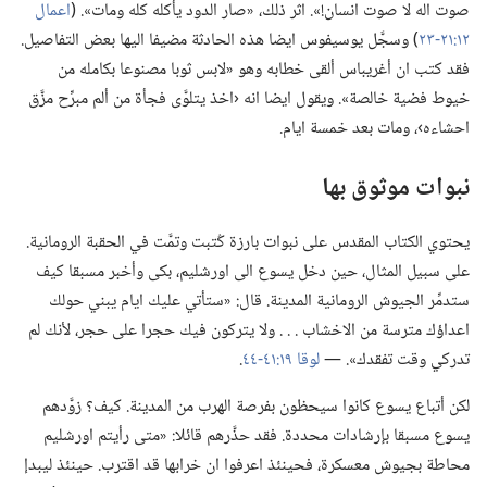
صوت اله لا صوت انسان!‏».‏ اثر ذلك،‏ «صار الدود يأكله كله ومات».‏ (‏
اعمال
١٢:‏٢١-‏٢٣
‏)‏ وسجَّل يوسيفوس ايضا هذه الحادثة مضيفا اليها بعض التفاصيل.‏
فقد كتب ان أغريباس ألقى خطابه وهو «لابس ثوبا مصنوعا بكامله من
خيوط فضية خالصة».‏ ويقول ايضا انه ‹اخذ يتلوَّى فجأة من ألم مبرِّح مزَّق
احشاءه›،‏ ومات بعد خمسة ايام.‏
نبوات موثوق بها
يحتوي الكتاب المقدس على نبوات بارزة كُتبت وتمَّت في الحقبة الرومانية.‏
على سبيل المثال،‏ حين دخل يسوع الى اورشليم،‏ بكى وأخبر مسبقا كيف
ستدمِّر الجيوش الرومانية المدينة.‏ قال:‏ «ستأتي عليك ايام يبني حولك
اعداؤك مترسة من الاخشاب .‏ .‏ .‏ ولا يتركون فيك حجرا على حجر،‏ لأنك لم
تدركي وقت تفقدك».‏ —‏
لوقا ١٩:‏٤١-‏٤٤
‏.‏
لكن أتباع يسوع كانوا سيحظون بفرصة الهرب من المدينة.‏ كيف؟‏ زوَّدهم
يسوع مسبقا بإرشادات محددة.‏ فقد حذَّرهم قائلا:‏ «متى رأيتم اورشليم
محاطة بجيوش معسكرة،‏ فحينئذ اعرفوا ان خرابها قد اقترب.‏ حينئذ ليبدإ