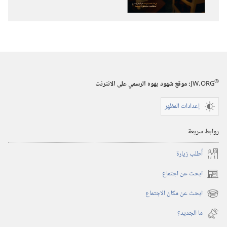
‏‎تموز/
يوليو‏
®
JW.ORG
:‏ موقع شهود يهوه الرسمي على الانترنت
إعدادات المظهر
روابط سريعة
أُطلب زيارة
ابحث عن اجتماع
(يفتح
نافذة
ابحث عن مكان الاجتماع
(يفتح
جديدة)
نافذة
ما الجديد؟‏
جديدة)