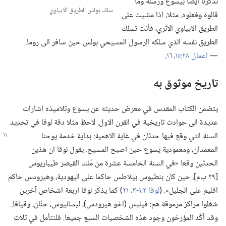
تذكِّرنا ايضا بيسوع ورسله وما
سلك بولس الطريق الابياوي
قالوه وفعلوه.‏ مثلا،‏ اذا مشيت على
الطريق الابياوي الاثري،‏ فأنت تسلك
الطريق نفسه الذي سلكه الرسول المسيحي بولس حين سافر الى روما.‏
—‏
اعمال ٢٨:‏١٥،‏ ١٦
‏.‏
تاريخ موثوق به
يتضمن الكتاب المقدس في معرض حديثه عن يسوع وتلاميذه اشارات
عديدة الى حوادث تاريخية في القرن الاول.‏ لاحظ مثلا دقة لوقا في تحديد
السنة التي
وقع فيها حدثان في غاية الاهمية:‏ بداية خدمة يوحنا
المعمدان،‏ ومعمودية يسوع حين اصبح المسيح.‏ يقول لوقا ان هذين
الحدثين وقعا «في السنة الخامسة عشرة من مُلك القيصر طيباريوس
[٢٩ ب‌م]،‏ حين كان بنطيوس بيلاطس حاكما على اليهودية،‏ وهيرودس حاكم
اقليم على الجليل».‏ (‏
لوقا ٣:‏١-‏٣،‏
٢١
‏)‏ كما يذكر لوقا اربعة اشخاص آخرين
شغلوا مراكز مرموقة هم:‏ فيلبس (‏اخو هيرودس)‏،‏ ليسانيوس،‏ حنَّان،‏ وقيافا.‏
وقد أكَّد المؤرخون وجود هذه الشخصيات السبع جميعا.‏ فلنتأمل في ثلاث