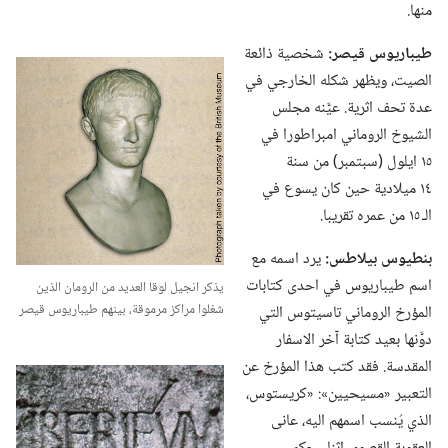
منها.‏
طيباريوس قيصر:‏
شخصية ذائعة
الصيت،‏ ويظهر شكله الخارجي في
عدة تحف اثرية.‏ عيَّنه مجلس
الشيوخ الروماني امبراطورا في
١٥ ايلول (‏سبتمبر)‏ من سنة
١٤ ميلادية حين كان يسوع في
الـ‍ ١٥ من عمره تقريبا.‏
بنطيوس بيلاطس:‏
يرد اسمه مع
اسم طيباريوس في احدى كتابات
يذكر انجيل لوقا العديد من الرومان الذين
شغلوا مراكز مرموقة،‏ بينهم طيباريوس قيصر
المؤرخ الروماني تاسيتوس التي
دوَّنها بعيد كتابة آخر الاسفار
المقدسة.‏ فقد كتب هذا المؤرخ عن
التعبير «مسيحيين»:‏ «كريستوس،‏
الذي يُنسب اسمهم اليه،‏ عانى