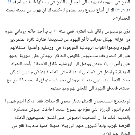
الذين في اليهودية بالهرب الى الجبال،‏ والذين في وسطها فليغادروا».‏ (‏
لوقا
٢١:‏٢٠،‏ ٢١
‏)‏ الا ان أتباع يسوع ربما تساءلوا:‏ «كيف لنا ان نهرب من مدينة تحت
الحصار؟‏».‏
دوَّن يوسيفوس وقائع تلك الفترة.‏ ففي سنة ٦٦ ب‌م،‏ أخذ حاكم روماني عنوة
من خزانة الهيكل ضرائب تأخَّر اليهود عن تسديدها.‏ فثارت ثائرة المتمردين
اليهود وذبحوا القوات الرومانية الموجودة في اورشليم وأعلنوا استقلالهم.‏
على اثر ذلك،‏ زحف سستيوس ڠالوس،‏ الحاكم الروماني على سورية،‏ جنوبا
على رأس ٠٠٠‏,٣٠ جندي ووصل الى اورشليم خلال الاحتفال بأحد الاعياد
الدينية.‏ ثم توغل في ضواحي المدينة حتى انه اخذ يقوِّض جدران الهيكل
حيث التجأ المتمردون.‏ بعد ذلك،‏ وعلى نحو غير متوقع،‏ انسحب ڠالوس مع
جيشه،‏ فاندفع اليهود الى اللحاق بهم ومهاجمتهم.‏
لم ينخدع المسيحيون الامناء بتغيُّر مجرى الاحداث.‏ فقد ادركوا انهم شهدوا
اتمام النبوة البارزة التي تفوَّه بها يسوع عندما احاطت جيوش معسكرة
بالمدينة.‏ لذلك ما ان انسحبت الجيوش حتى اغتنم المسيحيون الامناء
الفرصة للهرب.‏ ولجأ كثيرون منهم الى پيلّا،‏ مدينة اممية محايدة تقع في
الجبال عبر الاردن.‏