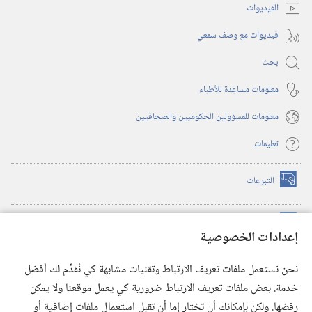
الفيديوات
فيديوات مع وصف سمعي
بحث
معلومات مساعِدة للأطباء
معلومات للمسؤولين الحكوميين والصحافيين
تعليمات
التبرعات
(يفتح
نافذة
جديدة)
مكتبة برج المراقبة الالكترونية
™
(يفتح
إعدادات الخصوصية
نافذة
JW Hub
جديدة)
(يفتح
نحن نستعمل ملفات تعريف الارتباط وتقنيات مشابهة كي نُقدِّم لك أفضل
نافذة
®
خدمة. بعض ملفات تعريف الارتباط ضرورية كي يعمل موقعنا ولا يمكن
تطبيق
JW Library
جديدة)
رفضها. ولكن بإمكانك أن تختار إما أن تقبل استعمال ملفات إضافية أو