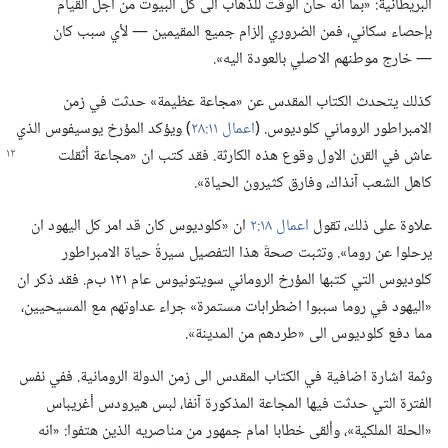
البريطانية:‏ «بما انه حان الوقت للذهاب الى كل البيوت من اجل القيام
بإحصاء سكاني،‏ فمن الضروري إلزام جميع المقيمين —‏ لأي سبب كان
—‏ خارج موطنهم الاصلي بالعودة اليه».‏
كذلك يتحدث الكتاب المقدس عن «مجاعة عظيمة» حدثت في زمن
الامبراطور الروماني كلوديوس.‏ (‏
اعمال ١١:‏٢٨
‏)‏ ويؤكد المؤرخ يوسيفوس الذي
عاش
في القرن الاول وقوع هذه الكارثة.‏ فقد كتب ان «مجاعة أثقلت
كاهل الشعب آنذاك،‏ وفارق كثيرون الحياة».‏
علاوة على ذلك،‏ تقول
اعمال ١٨:‏٢
ان «كلوديوس كان قد امر كل اليهود ان
يرحلوا عن روما».‏ وتثبت صحةَ هذا التفصيل سيرةُ حياة الامبراطور
كلوديوس التي كتبها المؤرخ الروماني سويتونيوس عام ١٢١ ب‌م.‏ فقد ذكر ان
«اليهود في روما سببوا اضطرابات مستمرة» جراء عداوتهم مع المسيحيين،‏
مما دفع كلوديوس الى «طردهم من المدينة».‏
وثمة اشارة اضافية في الكتاب المقدس الى زمن الدولة الرومانية.‏ ففي نفس
الفترة التي حدثت فيها المجاعة المذكورة آنفا،‏ لبس هيرودس أغريباس
«الحلة الملكية»،‏ وألقى خطابا امام جمهور من مناصريه الذين هتفوا:‏ «انه