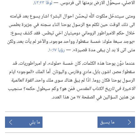
الاصلي،‏ سيحوِّل الارض برمتها الى فردوس.‏ —‏
لوقا ٢٣:‏٤٣
‏.‏
ومتى سيتدخّل ملكوت اللّٰه ليحسِّن احوال البشر؟‏ اشار يسوع بعد قيامته
الى ذلك الوقت حين تكلم مع الرسول يوحنا اثناء سجنه في جزيرة بطمس
خلال حكم الامبراطور الروماني دوميتيان اخي تيطس.‏ فقد كشف يسوع:‏
«يوجد سبعة ملوك:‏ خمسة سقطوا،‏ وواحد موجود،‏ والآخر لم يأت بعد،‏ ولكن
متى اتى لا بد ان يبقى مدة قصيرة».‏ —‏
رؤيا ١٧:‏١٠
‏.‏
عندما دوَّن يوحنا هذه الكلمات،‏ كان خمسة «ملوك»،‏ او امبراطوريات،‏ قد
سقطوا:‏ مصر،‏ اشور،‏ بابل،‏ مادي وفارس،‏ واليونان.‏ أما الملك ‹الموجود› ايام
الرسول يوحنا فكان روما.‏ اذًا لم يبقَ هناك سوى ملك واحد،‏
القوة العالمية
الاخيرة في تاريخ الكتاب المقدس.‏
فمَن هو؟‏ وكم سيطول حكمه؟‏ سنجيب
عن هذين السؤالين في الصفحة ١٧ من هذا العدد.‏
ما يسبق
ما يلي