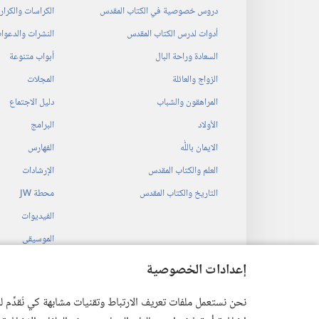
دروس خصوصية في الكتاب المقدس
الكراسات والكرا
أدوات لدرس الكتاب المقدس
النشرات والدعوا
السعادة وراحة البال
أبواب متنوعة
الزواج والعائلة
المجلات
المراهقون والشباب
دليل الاجتماع
الأولاد
البرامج
الايمان باللّٰه
الفهارس
العلم والكتاب المقدس
الإرشادات
التاريخ والكتاب المقدس
محطة‏ ‏JW
الفيديوات
الموسيقى
المسرحيات السمع
إعدادات الخصوصية
قراءات مسرحية م
نحن نستعمل ملفات تعريف الارتباط وتقنيات مشابهة كي نُقدِّم