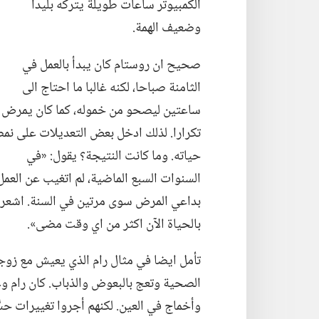
الكمبيوتر ساعات طويلة يتركه بليدا
وضعيف الهمة.‏
صحيح ان روستام كان يبدأ بالعمل في
الثامنة صباحا،‏ لكنه غالبا ما احتاج الى
ساعتين ليصحو من خموله،‏ كما كان يمرض
تكرارا.‏ لذلك ادخل بعض التعديلات على نم
حياته.‏ وما كانت النتيجة؟‏ يقول:‏ «في
السنوات السبع الماضية،‏ لم اتغيب عن العمل
بداعي المرض سوى مرتين في السنة.‏ اشعر اني
بالحياة الآن اكثر من اي وقت مضى».‏
تأمل ايضا في مثال رام الذي يعيش مع زوجته
الصحية وتعج بالبعوض والذباب.‏ كان رام و
وأخماج في العين.‏ لكنهم أجروا تغييرات حس