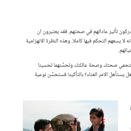
 يدركون تأثير عاداتهم في صحتهم.‏ فقد يعتبرون ان
لا يسعهم التحكم فيها كاملا.‏ وهذه النظرة الانهزامية
تهم.‏
لتحمي صحتك وصحة عائلتك وتحسِّنهما تحسينا
ستأهل الامر العناء؟‏ بالتأكيد!‏ فستحسِّن نوعية