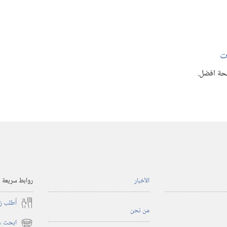
ت
ة افضل.‏
الأخبار
روابط سريعة
أُطلب ز
من نحن
ابحث عن