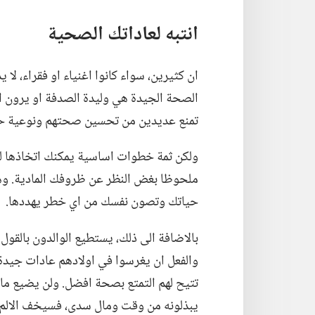
انتبه لعاداتك الصحية
ان كثيرين،‏ سواء كانوا اغنياء او فقراء،‏ لا
الصحة الجيدة هي وليدة الصدفة او يرون انه 
تمنع عديدين من تحسين صحتهم ونوعية حيا
ولكن ثمة خطوات اساسية يمكنك اتخاذها 
ملحوظا بغض النظر عن ظروفك المادية.‏ وهل ي
حياتك وتصون نفسك من اي خطر يهددها.‏
بالاضافة الى ذلك،‏ يستطيع الوالدون بالقول
والفعل ان يغرسوا في اولادهم عادات جيدة
تتيح لهم التمتع بصحة افضل.‏ ولن يضيع ما
يبذلونه من وقت ومال سدى،‏ فسيخف الالم