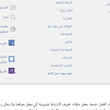
(يفتح
الاسئلة الشائعة
ريس
نافذة
الفيديو
أُطلب زيارة
جديدة)
ت
بحث
اتصل بنا
الجولات في بيوت إيل
معلومات
الحكوم
الاجتماعات
الذكرى
التبرع
(يفتح
الاجتماعات السنوية
نافذة
جديدة)
مكتبة 
النشاطات
(يفتح
الالكت
التجارب الشخصية
نافذة
تطبيق
جديدة)
شهود يهوه حول العالم
ية
ن الكتاب المقدس
 لك أفضل خدمة. بعض ملفات تعريف الارتباط ضرورية كي يعمل موقعنا ولا يمكن رفض