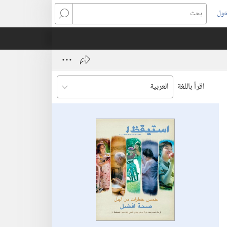
خول
بحث
اقرأ باللغة