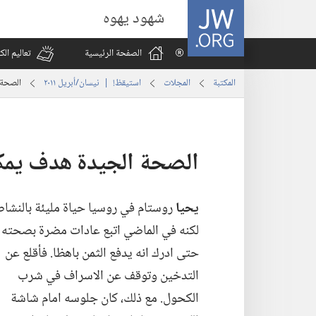
JW.ORG
شهود يهوه
الصفحة الرئيسية
تعاليم ال
المكتبة
المجلات
استيقظ‏!‏ | ‏‎نيسان/أبريل‏ ‏‎٢٠١١‏
الصحة 
الصحة الجيدة هدف يمك
يحيا
روستام في روسيا حياة مليئة بالنشاط.
لكنه في الماضي اتبع عادات مضرة بصحته
حتى ادرك انه يدفع الثمن باهظا.‏ فأقلع عن
التدخين وتوقف عن الاسراف في شرب
الكحول.‏ مع ذلك،‏ كان جلوسه امام شاشة