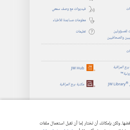
جديدة)
ات
فيديوات مع وصف سمعي
معلومات مساعِدة للأطباء
 للمسؤولين
تعليمات
يين والصحافيين
ات
برج المراقبة
JW Hub
(يفتح
رونية
™
نافذة
®
جديدة)
JW Library
مكتبة برج المراقبة
ها. ولكن بإمكانك أن تختار إما أن تقبل استعمال ملفات