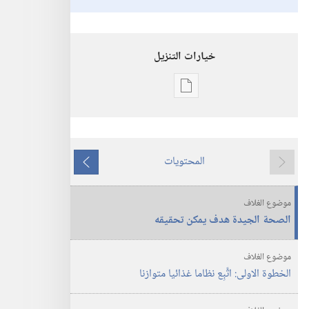
خيارات التنزيل
خيارات
تنزيل
الاصدارات
استيقظ‏!‏
المحتويات
‏‎نيسان/
ما
ما
أبريل‏
يسبق
يلي
موضوع الغلاف
الصحة الجيدة هدف يمكن تحقيقه
موضوع الغلاف
الخطوة الاولى:‏ اتَّبِع نظاما غذائيا متوازنا