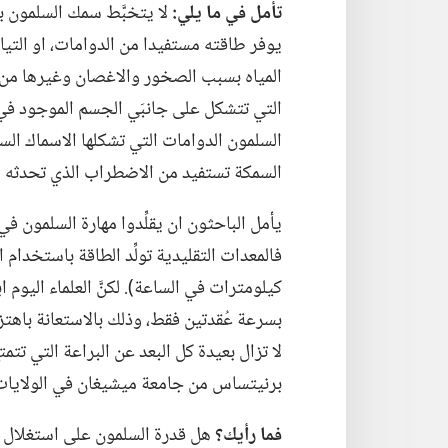
تأمل في ما يلي:‏
لا يتخبَّط سمك السلمون بوج
يوفر طاقته مستفيدا من الدوامات،‏ او التي
المياه بسبب الصخور والاغصان وغيرها من ا
التي تتشكل على جانبَي الجسم الموجود في ال
السلمون الدوامات التي تشكلها الاسماك السا
السمكة تستفيد من الاضطراب الذي تحدثه هي
يأمل الباحثون ان يقلِّدوا مهارة السلمون في 
كيلومترات في الساعة)‏.‏ لكنَّ العلماء اليوم اب
بسرعة عُقدتين فقط،‏ وذلك بالاستعانة باهتزاز
لا تزال بعيدة كل البعد عن البراعة التي تتم
برنيتساس من جامعة ميشيغان في الولايات الم
فما رأيك؟‏
هل قدرة السلمون على استغلال ال