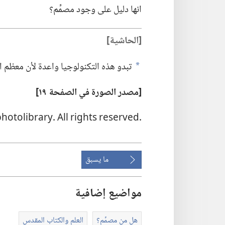
انها دليل على وجود مصمِّم؟‏
‏[الحاشية]‏
تبدو هذه التكنولوجيا واعدة لأن معظم ال
a
‏[مصدر الصورة في الصفحة ١٩]‏
‏.‏All rights reserved .‏photolibrary © :‏Top
ما يسبق
مواضيع إضافية
هل من مصمِّم؟‏
العلم والكتاب المقدس