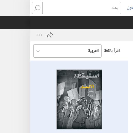
خول
بحث
اقرأ باللغة