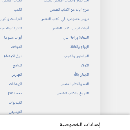
انت تسأل والكتاب المقدس يجيب
الكتاب المقدس
شرح آيات من الكتاب المقدس
الكتب
دروس خصوصية في الكتاب المقدس
الكراسات والكرا
أدوات لدرس الكتاب المقدس
النشرات والدعوا
السعادة وراحة البال
أبواب متنوعة
الزواج والعائلة
المجلات
المراهقون والشباب
دليل الاجتماع
الأولاد
البرامج
الايمان باللّٰه
الفهارس
العلم والكتاب المقدس
الإرشادات
التاريخ والكتاب المقدس
محطة‏ ‏JW
الفيديوات
الموسيقى
المسرحيات السمع
إعدادات الخصوصية