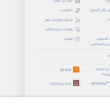
يارة
ابحث عن اجتماع
(يفتح
نافذة
 مكان الاجتماع
ما الجديد؟‏
جديدة)
ات
فيديوات مع وصف سمعي
معلومات مساعِدة للأطباء
 للمسؤولين
تعليمات
يين والصحافيين
ات
برج المراقبة
JW Hub
(يفتح
رونية
™
نافذة
®
جديدة)
JW Library
مكتبة برج المراقبة