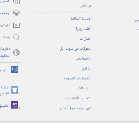
أُطلب ز
من نحن
ابحث عن
(يفتح
الاسئلة الشائعة
ريس
نافذة
الفيديو
أُطلب زيارة
جديدة)
ت
بحث
اتصل بنا
الجولات في بيوت إيل
معلومات
الحكوم
الاجتماعات
الذكرى
التبرع
(يفتح
الاجتماعات السنوية
نافذة
جديدة)
مكتبة 
النشاطات
(يفتح
الالكت
التجارب الشخصية
نافذة
تطبيق
جديدة)
شهود يهوه حول العالم
ية