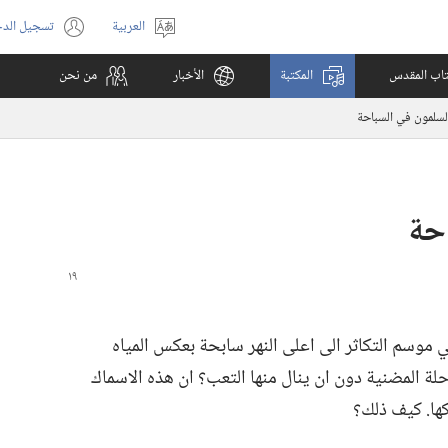
العربية
تسجيل الد
اختر
(يفتح
اللغة
نافذة
كتاب المقدس
المكتبة
الأخبار
من نحن
جديدة)
السلمون في السباحة
احة
موسم التكاثر الى اعلى النهر سابحة بعكس المياه
لة المضنية دون ان ينال منها التعب؟‏ ان هذه الاسماك
ها.‏ كيف ذلك؟‏