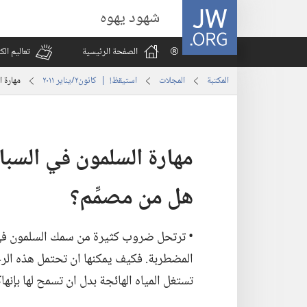
JW.ORG
شهود يهوه
الصفحة الرئيسية
تعاليم ال
المكتبة
المجلات
استيقظ‏!‏ | ‏‎كانون٢/يناير‏ ‏‎٢٠١١‏
مهارة 
مهارة السلمون في السب
هل من مصمِّم؟‏
‏• ترتحل ضروب كثيرة من سمك السلمون في 
المضطربة.‏ فكيف يمكنها ان تحتمل هذه الرح
تستغل المياه الهائجة بدل ان تسمح لها بإنهاك