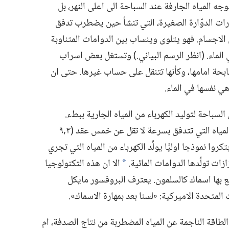
ه المياه الجارفة عند السباحة الى اعلى النهر،‏ بل
ارات الدوّارة الصغيرة،‏ التي تنشأ حين يضطرب تدفق
لاجسام.‏ فهو يتلوى وينساب بين الدوامات المتناوبة
ماء.‏ (‏انظر الرسم البياني.‏)‏ وتستغل بعض اسراب
بحة امامها،‏ وكأنها تتنقل على حساب غيرها.‏ حتى ان
 نفسها في الماء.‏
السباحة لتوليد الكهرباء من المياه الجارية ببطء.‏
فالمعدات التقليدية تولِّد الطاقة باستخدام المياه التي تتدفق بسرعة لا تقل عن خمس عقد (‏٣‏,٩
تكروا نموذجا اوليًّا يولِّد الكهرباء من المياه التي تجري
ات تولِّدها الدوامات المائية.‏
الا ان هذه التكنولوجيا
a
تع بها اسماك كالسلمون.‏ يعترف البروفسور مايكل
تحدة الاميركية:‏ «لسنا بعد بمهارة الاسماك».‏
طاقة الناجمة عن المياه المضطربة من نتاج الصدفة،‏ ام