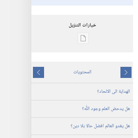
خيارات التنزيل
خيارات
تنزيل
الاصدارات
استيقظ‏!‏
المحتويات
‏‎كانون٢/
ما
ما
يناير‏
يسبق
يلي
الهداية الى الالحاد؟‏
هل يدحض العلم وجود اللّٰه؟‏
هل يغدو العالم افضل حالا بلا دين؟‏