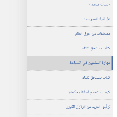
‏«نشأت ملحدا»‏
هل اترك المدرسة؟‏
مقتطفات من حول العالم
كتاب يستحق ثقتك
مهارة السلمون في السباحة
كتاب يستحق ثقتك
كيف نستخدم لساننا بحكمة؟‏
ترقَّبوا المزيد من الزلازل الكبرى