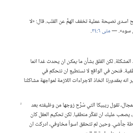
سدى نصيحة عملية تخفف الهمَّ عن القلب.‏ قال:‏ «لا
من سوء».‏ —‏
متى ٦:‏٣٤
‏.‏
لمشكلة.‏ لكن القلق بشأن ما
يمكن
ان يحدث غدا انما
طفية.‏ فنحن في الواقع لا نستطيع ان نتحكم في
ر انه
بمقدورنا
اتخاذ الاجراءات اللازمة لمواجهة مشاكلنا
مجال،‏
تقول ريبيكا التي سُرِّح زوجها من وظيفته بعد
،‏ يصعب عليك ان تفكّر منطقيا.‏ لكن تحكيم العقل كان
طة جأشي.‏ وحين لم تتحقق اسوأ مخاوفي،‏ ادركت ان