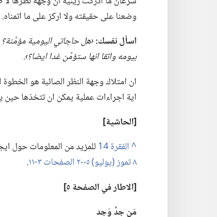
سرعان ما ادركت رينيه ان وجهة نظرها لا ظرو
وضعنا على حقيقته ولا اركز على ما اتمناه.‏ 
اسأل نفسك:‏
‏‹هل حاجاتي اليومية مؤمَّنة؟‏ 
بيومه واثقا انها ستؤمَّن غدا ايضا؟‏›.‏
ان امتلاك وجهة النظر الصائبة هو الخطوة 
اية اجراءات عملية يمكن ان تتخذها حين ي
‏[الحاشية]‏
^
للمزيد من المعلومات حول ايجا
٨ تموز (‏يوليو)‏ ٢٠٠٥ الصفحات ٣-‏١١
‏.‏
‏[الاطار
في
الصفحة ٥]‏
مَن جدَّ وَجد