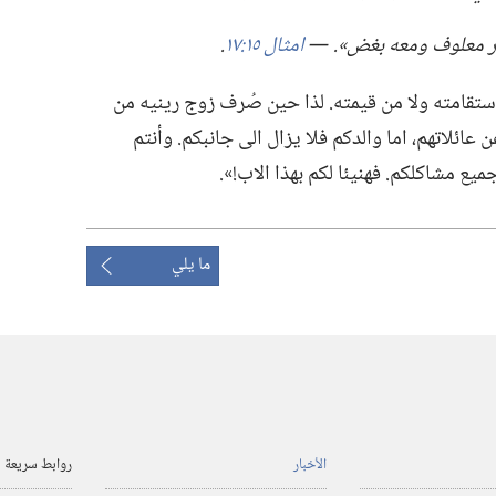
ر معلوف ومعه بغض».‏ —‏
امثال ١٥:‏١٧
‏.‏
ستقامته ولا من قيمته.‏ لذا حين صُرف زوج رينيه من
 عائلاتهم،‏ اما والدكم فلا يزال الى جانبكم.‏ وأنتم
مشاكلكم.‏ فهنيئا لكم بهذا الاب!‏».‏
ما يلي
الأخبار
روابط سريعة