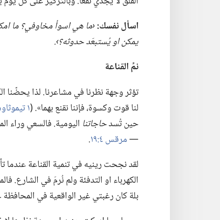
القلق لا يجدي نفعا.‏ وبالتركيز على كل يوم بيو
اسأل نفسك:‏
‏‹ما هي اسوأ مخاوفي؟‏ ما ام
يمكن او يُستبعَد حدوثه؟‏›.‏
نمِّ القناعة
تؤثر وجهة نظرنا في مشاعرنا.‏ لذا يحضّنا ا
لنا قوت وكسوة،‏ فإننا نقنع بهما».‏ (‏
١ تيموثاوس ٦:‏٨
حين تُسد
حاجاتنا
اليومية.‏ فالسعي وراء ال
—‏
مرقس ٤:‏١٩
‏.‏
لقد نجحت رينيه في تنمية القناعة عندما تأم
الكهرباء او التدفئة ولم نُرمَ في الشارع.‏ فا
بلة كان رغبتي غير الواقعية في المحافظة 