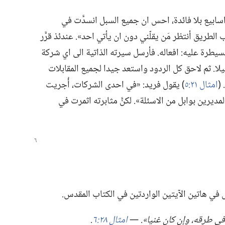
ابيع بلا فائدة،‏ احس ان جميع السبل انسدَّت في
لطريق أنتظر مَن يقلّني دون ان يأتي احد».‏ عندئذ قرَّر
سيطرة عليه:‏ افعاله.‏ فأرسل سيرته الذاتية الى اي شركة
يلا.‏ ثم لاحق كل الردود واستعد جيدا لجميع المقابلات
(‏
امثال ٢١:‏٥
‏)‏ يقول فريد:‏ «في احدى الشركات،‏ أُجريت
مديرين بوابل من الاسئلة».‏ لكنَّ مثابرته اثمرت في
تأمل في هاتين الآيتين الواردتين في الكتاب المقدس.‏
في
طرقه،‏ وإن كان غنيا».‏ —‏
امثال ٢٨:‏٦
‏.‏