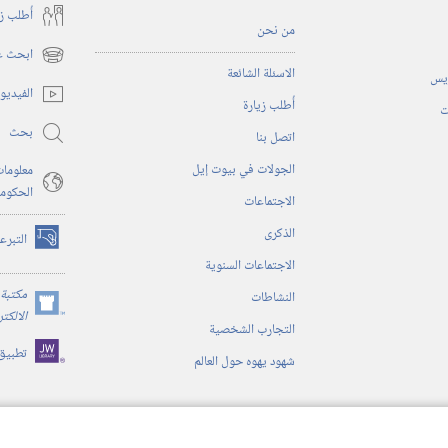
أُطلب ز
من نحن
ابحث عن
(يفتح
الاسئلة الشائعة
ريس
نافذة
الفيديو
أُطلب زيارة
جديدة)
ت
بحث
اتصل بنا
الجولات في بيوت إيل
معلومات
الحكوم
الاجتماعات
الذكرى
التبرع
(يفتح
الاجتماعات السنوية
نافذة
جديدة)
مكتبة 
النشاطات
(يفتح
الالكت
التجارب الشخصية
نافذة
تطبيق
جديدة)
شهود يهوه حول العالم
ية