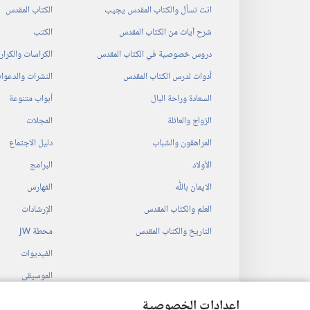
انت تسأل والكتاب المقدس يجيب
الكتاب المقدس
شرح آيات من الكتاب المقدس
الكتب
دروس خصوصية في الكتاب المقدس
الكراسات والكرا
أدوات لدرس الكتاب المقدس
النشرات والدعوا
السعادة وراحة البال
أبواب متنوعة
الزواج والعائلة
المجلات
المراهقون والشباب
دليل الاجتماع
الأولاد
البرامج
الايمان باللّٰه
الفهارس
العلم والكتاب المقدس
الإرشادات
التاريخ والكتاب المقدس
محطة‏ ‏JW
الفيديوات
الموسيقى
المسرحيات السمع
إعدادات الخصوصية