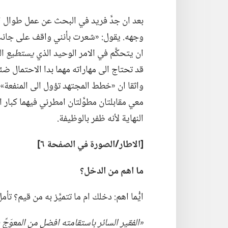
بعد ان جدَّ فريد في البحث عن عمل طوال اس
وجهه.‏ يقول:‏ «شعرت بأنني واقف على جانب ا
ان يتحكَّم في الامر الوحيد الذي
يستطيع
ال
قد تحتاج الى مهاراته مهما بدا الاحتمال ضئ
واثقا ان «خطط المجتهد تؤول الى المنفعة».‏ 
معي مقابلتان مطوَّلتان امطرني فيهما كبار ال
النهاية لأنه ظفر بالوظيفة.‏
‏[الاطار/‏الصورة
في
الصفحة ٦]‏
ما اهم من الدخل؟‏
ايُّما اهم:‏ دخلك ام ما تتميَّز به من قيم؟‏ 
‏«الفقير السائر باستقامته افضل من المعوَجِّ