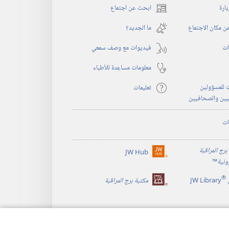
يارة
ابحث عن اجتماع
(يفتح
نافذة
 مكان الاجتماع
ما الجديد؟‏
جديدة)
ات
فيديوات مع وصف سمعي
معلومات مساعِدة للأطباء
 للمسؤولين
تعليمات
يين والصحافيين
ات
برج المراقبة
JW Hub
(يفتح
رونية
™
نافذة
®
جديدة)
JW Library
مكتبة برج المراقبة