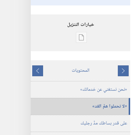
خيارات التنزيل
خيارات
تنزيل
الاصدارات
استيقظ‏!‏
المحتويات
‏‎تشرين١/
ما
ما
أكتوبر‏
يسبق
يلي
‏«نحن نستغني عن خدماتك»‏
‏«لا تحملوا همَّ الغد»‏
على قدر بساطك مدَّ رجليك