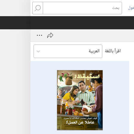
خول
بحث
اقرأ باللغة