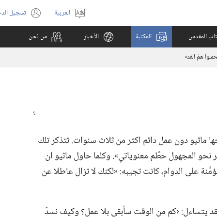
العربية
تسجيل الد
اختر
(يفتح
اللغة
نافذة
كتاب المقدس
المكتبة
الأخبار
من نحن
جديدة)
حملوا همَّ الغد»‏
جها ماثيو دون عمل دائم اكثر من ثلاث سنوات.‏ تتذكر تلك
ير نحو المجهول حطّم معنوياتي».‏ وكلما حاول ماثيو ان
َّنة على الدوام،‏ كانت تجيبه:‏ «لكنك لا تزال عاطلا عن
‏ فقد يتساءل:‏ ‹كم من الوقت سأبقى بلا عمل؟‏ وكيف نسدّ