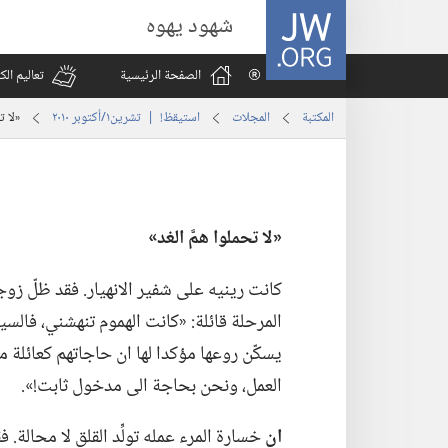
JW.ORG
شهود يهوه
الصفحة الرئيسية
تعاليم ال
المكتبة
المجلات
استيقظ‏!‏ | ‏‎تشرين١/أكتوبر‏ ‏‎٢٠١٠‏
‏«لا ت
‏«‏
لا
تحملوا همَّ الغد»‏
كانت رينيه على شفير الانهيار.‏ فقد ظلّ زو
المرحلة قائلة:‏ «كانت الهموم تنهشني،‏ فالس
يسكّن روعها مؤكدا لها ان حاجاتهم كعائلة مؤم
العمل،‏ ونحن بحاجة الى مدخول ثابت!‏».‏
ان
خسارة المرء عمله تولِّد القلق لا محالة.