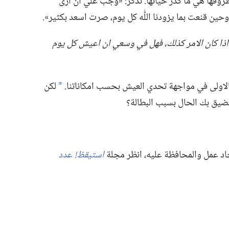
فها هي ما كدَّر حياتها.‏ تذكر:‏ «وجب علي ان ارى
وحين قنعت بما يزودنا اللّٰه كل يوم،‏ صرت اسعد بكثير».‏
اذا كان الامر كذلك،‏ فهل
في
وسعي ان اعيش كل يوم
الاولى في مواجهة تحدي العيش بحسب امكاناتنا.‏
لكن
*
ضيق بك الحال بسبب البطالة؟‏
د عمل والمحافظة عليه،‏ انظر مجلة
استيقظ!‏
عدد