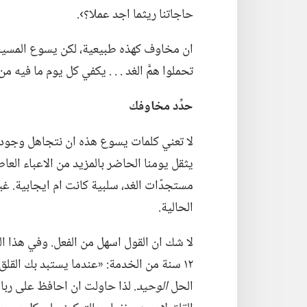
حاجاتنا ريثما اجد عملا؟‏›.‏
ان مخاوف كهذه طبيعية،‏ لكن يسوع المسيح ا
تحملوا همَّ الغد .‏ .‏ .‏ يكفي كل يوم ما فيه 
حدِّد مخاوفك
لا تعني كلمات يسوع هذه ان نتجاهل وجود ا
يثقل يومنا الحاضر بالمزيد من الاعباء العا
مستجدّات الغد،‏ سلبية كانت ام ايجابية.‏ غي
الحالية.‏
لا شك ان القول اسهل من الفعل.‏ وفي هذا ال
١٢ سنة من الخدمة:‏ «عندما يستبد بك القلق
الحل
الوحيد.‏
لذا حاولت ان احافظ على ربا