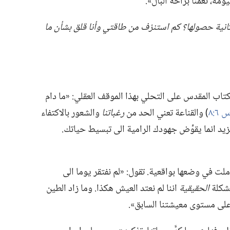
مه،‏ نعمنا براحة البال».‏
كانية حصولها؟‏ كم استنزف من طاقتي وأنا قلق بشأن ما
لكتاب المقدس على التحلي بهذا الموقف العقلي:‏ «ما دام
‏)‏ والقناعة تعني الحد من
رغباتنا
والشعور بالاكتفاء
مزيد انما يقوِّض جهودك الرامية الى تبسيط حياتك.‏
لت في وضعها بواقعية.‏ تقول:‏ «لم نفتقر يوما الى
لمشكلة
الحقيقية
اننا لم نعتد العيش هكذا.‏ وما زاد الطين
على مستوى معيشتنا السابق».‏