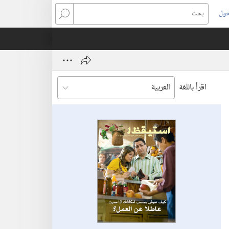
خول
بحث
اقرأ باللغة