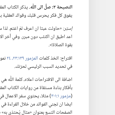
النصيحة ٣:‏ صلِّ الى اللّٰه.‏
يذكر الكتاب المق
يفوق كل فكر يحرس قلبك وقواك العقلية ب
إستِر:‏
‏«حاولت عبثا ان اعرف لمَ اغتم.‏ لذا 
اعد اطيق ان اكتئب دون مبرر.‏ وفي آخر الا
بقوة الصلاة!‏».‏
اقتراح:‏ اتخذ كلمات
المزمور ١٣٩:‏٢٣،‏ ٢٤
نموذ
في تحديد السبب الرئيسي لحزنك.‏
اضافة الى الاقتراحات اعلاه،‏ كلمة اللّٰه هي 
بأفكار بناءة مستقاة من روايات الكتاب الم
(‏
مزمور ١:‏١-‏٣
‏)‏ مثلا،‏ يحتوي سفر الاعما
ايضا ان تجني الفوائد من خلال القراءة ف
الصفحات التسع بعنوان «مثال يُحتذى به»