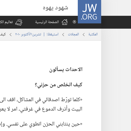
JW.ORG
شهود يهوه
الصفحة الرئيسية
تعاليم ال
المكتبة
المجلات
استيقظ‏!‏ | ‏‎تشرين١/أكتوبر‏ ‏‎٢٠١٠‏
كيف 
الاحداث يسألون
كيف اتخلص من حزني؟‏
‏«كلما تورّط اصدقائي في المشاكل،‏ اقف الى
البيت وأذرف الدموع في غرفتي،‏ امر لا يعرف
‏«حين ينتابني الحزن انطوي على نفسي.‏ وإذا 