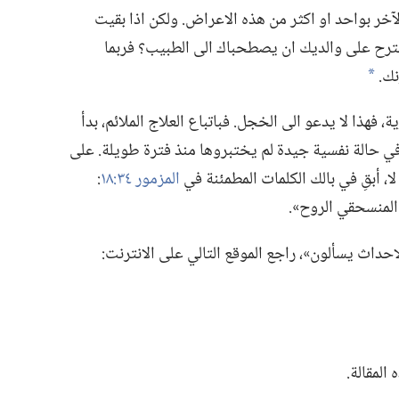
آخر بواحد او اكثر من هذه الاعراض.‏ ولكن اذا بقيت
تقترح على والديك ان يصطحباك الى الطبيب؟‏ فربما
ك.‏
*
 فهذا لا يدعو الى الخجل.‏ فباتباع العلاج الملائم،‏ بدأ
في حالة نفسية جيدة لم يختبروها منذ فترة طويلة.‏ على
لا،‏ أبقِ في بالك الكلمات المطمئنة في
المزمور ٣٤:‏١٨
‏:‏
لمنسحقي الروح».‏
داث يسألون»،‏ راجع الموقع التالي على الانترنت:‏
لمقالة.‏