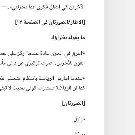
الآخرين كي اشغل فكري عما يحزنني».‏ —‏ ك
‏[الاطار/‏الصورتان
في
الصفحة ١٣]‏
ما يقوله نظراؤك
‏«‏
اغرق في الحزن عادة عندما اركّز على نفسي 
العون للآخرين،‏ اصرف تركيزي عن ذاتي فأ
‏«‏
عندما امارس الرياضة بانتظام،‏ تتحسّن نظر
كما ان الرياضة تستنزف قوتي بحيث لا تبق
‏[الصورتان]‏
دْرِنيل
ربيكا