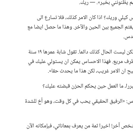
 يظنونني بخير».‏ —‏ ريك.‏
لي وريك؟‏ اذا كان الامر كذلك،‏ فلا تسارع الى
 يغتم الجميع بين الحين والآخر.‏ وهذا ما حصل ايضا مع
دس.‏
قد تعرف احيانا السبب الكامن وراء حزنك،‏ لكن ليست الحال كذلك دائما.‏ تقول شابة عمرها ١٩ سنة
رّ بظرف مريع.‏ فهذا الاحساس يمكن ان يستولي عليك في
ان الامر غريب،‏ لكن هذا ما يحدث حقا».‏
ررا،‏ ما العمل حين يحكم الحزن قبضته عليك؟‏
س:‏ «الرفيق الحقيقي يحب في كل وقت،‏ وهو أخ للشدة
خص آخر!‏ اخيرا ثمة من يعرف بمعاناتي،‏ فبإمكانه الآن