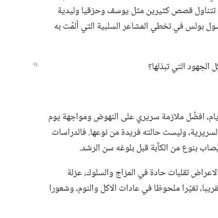
لصفحات تتناول قصص كثيرين مثل يوسف وحزقيا وليدية
ل بولس في تخطي المشاعر السلبية التي ألمّت به
الجهود التي تبذلها؟‏
يام،‏ افضّل ملازمة سريري على النهوض ومواجهة يوم
السريرية،‏ وليست حالته فريدة من نوعها.‏ فالدراسات
ُصاب بنوع من الكآبة قبل بلوغه سن الرشد.‏
لاعراض تقلبات حادة في المزاج والسلوك،‏ عزلة
يبا،‏ تغيّرا ملحوظا في عادات الاكل والنوم،‏ وشعورا