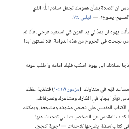
دس ان الصلاة بشأن همومك تجعل ‹سلام اللّٰه الذي
المسيح يسوع›.‏ —‏
فيلبي ٤:‏٧
‏.‏
سألت يهوه ان يمدّ لي يد العون كي استعيد فرحي.‏ فأنا لم
مر،‏ نجحت في الخروج من هذه الدوامة.‏ فلا تستهن ابدا
جا لصلاتك الى يهوه.‏ اسكب قلبك امامه واطلب عونه
مساعد قيّم في متناولك.‏ (‏
مزمور ١١٩:‏١٠٥
‏)‏ فتغذية عقلك
قدس تؤثّر ايجابا في افكارك ومشاعرك وتصرفاتك.‏
ل في الكتاب المقدس على قصص مشوقة ومشجعة.‏ ويمكنك
ي الكتاب المقدس عن الشخصيات التي تتحدث عنها
 في كتاب
اسئلة يطرحها الاحداث —‏ اجوبة تنجح،‏