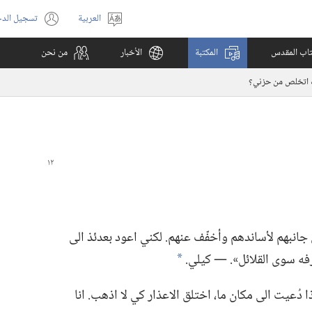
العربية
تسجيل الد
اختر
(يفتح
اللغة
نافذة
كتاب المقدس
المكتبة
الأخبار
من نحن
جديدة)
اتخلص من حزني؟‏
 جانبهم لأساندهم وأخفّف عنهم.‏ لكني اعود بعدئذ الى
ه سوى القلائل».‏ —‏ كيلي.‏
*
دُعيت الى مكان ما،‏ اختلق الاعذار كي لا اذهب.‏ انا