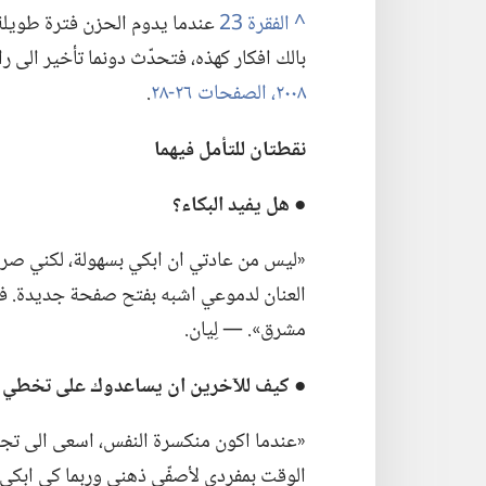
^
عندما يدوم الحزن فترة طويلة،
بالك افكار كهذه،‏ فتحدّث دونما تأخير الى ر
٢٠٠٨،‏ الصفحات ٢٦-‏٢٨
‏.‏
نقطتان للتأمل فيهما
●
هل يفيد البكاء؟‏
‏«ليس من عادتي ان ابكي بسهولة،‏ لكني صر
العنان لدموعي اشبه بفتح صفحة جديدة.‏ فأ
مشرق».‏ —‏ لِيان.‏
●
كيف للآخرين ان يساعدوك على تخطي ح
‏«عندما اكون منكسرة النفس،‏ اسعى الى تج
الوقت بمفردي لأصفّي ذهني وربما كي ابكي 