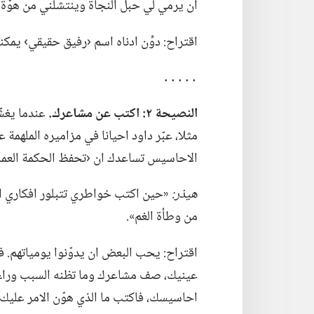
ان يرمي لي حبل النجاة وينتشلني من هوّة 
اقتراح:‏ دوِّن ادناه اسم ‹رفيق حقيقي› يمك
‏․․․․․‏
النصيحة ٢:‏ اكتب عن مشاعرك.‏
عندما
يغشّ
مثلا،‏ عبّر داود احيانا في مزاميره الملهمة عن
الاحاسيس تساعدك ان ‹تحفظ الحكمة العملية
هيذر:‏
‏«حين اكتب خواطري تتبلور افكاري الت
من وطأة الغم».‏
اقتراح:‏ يحب البعض ان يدوّنوا يومياتهم.‏ 
عينيك،‏ صف مشاعرك وما تظنه السبب وراءها.‏
احاسيسك،‏ فاكتب ما الذي هوّن الامر عليك.‏