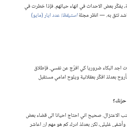
‏ يفكّر بعض الاحداث في انهاء حياتهم.‏ فإذا خطرت في
اشد تثق به.‏ —‏ انظر مجلة
استيقظ!‏
عدد ايار (‏مايو)‏
ت اجد البكاء ضروريا كي افرّج عن نفسي.‏ فإطلاق
روح بعدئذ افكّر بعقلانية ويلوح امامي مستقبل
زنك؟‏
نب الاعتزال.‏ صحيح اني احتاج احيانا الى قضاء بعض
وأشفي غليلي،‏ لكن بعدئذ ادرك كم هو مهم ان اعاشر