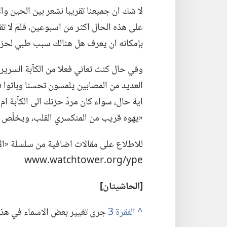
لا شك ان جميعنا تقريبا نشعر بين الحين وال
على هذه الحال اكثر من اسبوعين،‏ فلمَ لا 
بإمكانه ان يعرف هل هنالك سبب طبي لحزن
وفي حال كنت تعاني فعلا من الكآبة السريرية،‏
العديد من المصابين يلمسون تحسنا وباتوا 
اية حال،‏ سواء كان مردّ حزنك الى الكآبة ام 
«يهوه قريب من المنكسري القلب،‏ ويخلّص ا
للاطلاع على مقالات اضافية من سلسلة «الاح
ype/‏org.‏watchtower.‏www
‏[الحاشيتان]‏
^
جرى تغيير بعض الاسماء في هذه ا