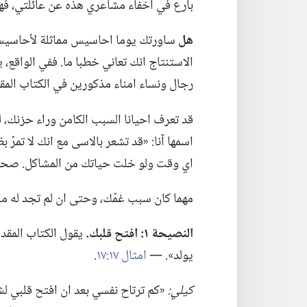
بارع في اخفاء مشاعري هذه عن عائلتي،‏ فهم
هل
ساورتك يوما احاسيس مماثلة لأحاسيس كي
الاستنتاج انك تعاني خطبا ما.‏ ففي الواقع،‏
رجال ونساء امناء مذكورين في الكتاب المق
اسمها آنا:‏ «قد تشعر بالاسى مع انك لا تم
اي وقت ولو خلت حياتك من المشاكل.‏ صحيح 
مهما كان سبب غمّك،‏ وحتى ان لم تجد له مب
النصيحة ١:‏ افتح قلبك.‏
يقول الكتاب المقد
يولد».‏ —‏
امثال ١٧:‏١٧
‏.‏
كيلي:‏
‏«كم ترتاح نفسي بعد ان افتح قلبي لش