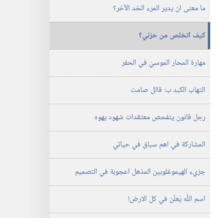
ما معنى ان يدير المرء الخد الآخر؟‏
كيف اتخلص من حزني؟‏
مهارة المحار الموسيّ في الحفر
التهاب الكبد ب:‏ قاتل صامت
رجل قانون يتفحص معتقدات شهود يهوه
المشاركة في اهم سباق في حياتي
جزيء الهيموغلوبين المذهل اعجوبة في التصميم
اسم اللّٰه يُعلَن في كل الارض!‏