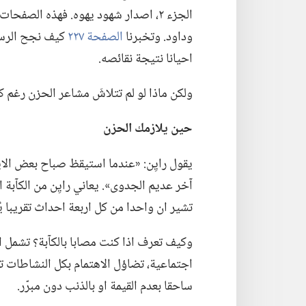
الجزء ٢،‏ اصدار شهود يهوه.‏ فهذه ا
وداود.‏ وتخبرنا
الصفحة ٢٢٧
كيف نجح الرسو
احيانا نتيجة نقائصه.‏
ولكن ماذا لو لم تتلاشَ مشاعر الحزن رغم كل 
حين يلازمك الحزن
يقول رايِن:‏ «عندما استيقظ صباح بعض الا
آخر عديم الجدوى».‏ يعاني رايِن من الكآبة 
تشير ان واحدا من كل اربعة احداث تقريبا ي
وكيف تعرف اذا كنت مصابا بالكآبة؟‏ تشمل ا
اجتماعية،‏ تضاؤل الاهتمام بكل النشاطات تقر
ساحقا بعدم القيمة او بالذنب دون مبرّر.‏