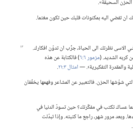
الحزن السحيقة».‏
نك ان تفضي اليه بمكنونات قلبك حين تكون مغتما.‏
ي الاسى نظرتك الى الحياة،‏ جرِّب ان تدوّن افكارك.‏
 كربه الشديد.‏ (‏
مزمور ٦:‏٦
‏)‏ فالكتابة عن هذه
 والمقدرة التفكيرية›.‏ —‏
امثال ٣:‏٢١
‏.‏
ي شوّشها الحزن.‏ فالتعبير عن المشاعر وفهمها يخفّفان
فما عساك تكتب في مفكّرتك؟‏ حين تسودّ الدنيا في
 وبعد مرور شهر،‏ راجع ما كتبته.‏ وإذا تبدّلت