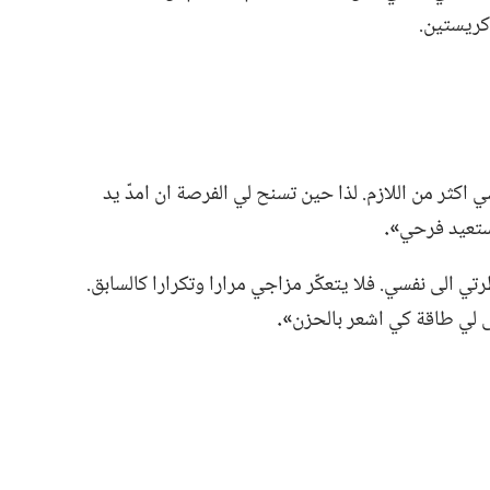
ريستين.‏
اكثر من اللازم.‏ لذا حين تسنح لي الفرصة ان امدّ يد
ستعيد فرحي
‏».‏
تي الى نفسي.‏ فلا يتعكّر مزاجي مرارا وتكرارا كالسابق.‏
ى لي طاقة كي اشعر بالحزن
‏».‏