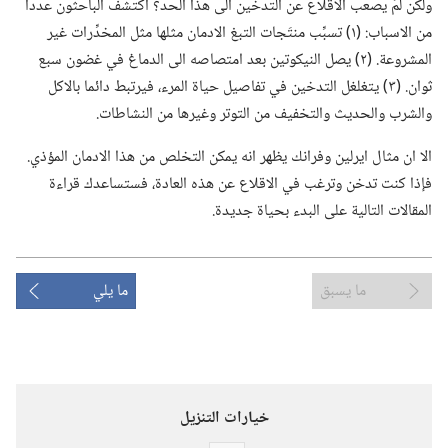
ولكن لمَ يصعب الاقلاع عن التدخين الى هذا الحد؟‏ اكتشف الباحثون عددا
من الاسباب:‏ (‏١)‏ تسبِّب منتَجات التبغ الادمان مثلها مثل المخدِّرات غير
المشروعة.‏ (‏٢)‏ يصل النيكوتين بعد امتصاصه الى الدماغ في غضون سبع
ثوان.‏ (‏٣)‏ يتغلغل التدخين في تفاصيل حياة المرء،‏ فيرتبط دائما بالاكل
والشرب والحديث والتخفيف من التوتر وغيرها من النشاطات.‏
الا ان مثال ايرلين وفرانك يظهر انه يمكن التخلص من هذا الادمان المؤذي.‏
فإذا كنت تدخن وترغب في الاقلاع عن هذه العادة،‏ فستساعدك قراءة
المقالات التالية على البدء بحياة جديدة.‏
ما يسبق
ما يلي
خيارات التنزيل