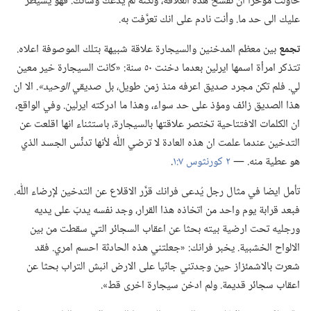
حاولت مؤخرا ان تفسخ هذه العلاقة،‏ ولكنه لم يدعك وشأنك.‏ فهو يسيطر
عليك الى حد ما.‏ وأنت نادم على انك تعرَّفت به.‏
تجمع
بين معظم المدخنين والسيجارة علاقة شبيهة بتلك الموصوفة اعلاه.‏
تتذكر امرأة اسمها ايرلين بعدما دخنت ٥٠ سنة:‏ «كانت السيجارة خير معين
لي.‏ فلم تكن مجرد صديق اعرفه منذ زمن طويل،‏ بل صديقي
الوحيد».‏
الا ان
هذا الصديق زائف ومؤذ على حد سواء،‏ وهذا ما ادركته ايرلين.‏ وفي الواقع،‏
ان الكلمات الافتتاحية تختصر علاقتها بالسيجارة،‏ باستثناء انها اقلعت عن
التدخين عندما علمت ان هذه العادة لا ترضي اللّٰه لأنها تدنِّس الجسد الذي
هو عطية منه.‏ —‏
٢ كورنثوس ٧:‏١
‏.‏
تأمل ايضا في مثال رجل يُدعى فرانك قرَّر الاقلاع عن التدخين لإرضاء اللّٰه.‏
فبعد قرابة يوم واحد من اتخاذه هذا القرار،‏ وجد نفسه يدبّ على يديه
ورجليه تحت ارضية بيته بحثا عن اعقاب السجائر التي سقطت من بين
الالواح الخشبية.‏ يخبر فرانك:‏ «جعلتني هذه الحادثة احسم امري.‏ فقد
شعرت بالاشمئزاز حين وجدتني جاثيا على الارض انبش التراب بحثا عن
اعقاب سجائر قديمة.‏ ولم ادخن سيجارة اخرى قط».‏