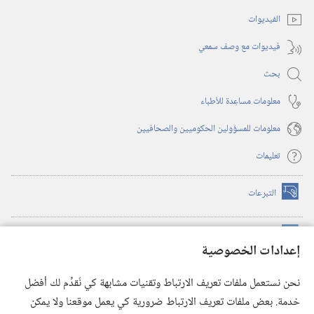
جديدة)
الفيديوات
فيديوات مع وصف سمعي
بحث
معلومات مساعِدة للأطباء
معلومات للمسؤولين الحكوميين والصحافيين
تعليمات
التبرعات
(يفتح
نافذة
جديدة)
مكتبة برج المراقبة الالكترونية
™
(يفتح
إعدادات الخصوصية
نافذة
JW Hub
جديدة)
(يفتح
نحن نستعمل ملفات تعريف الارتباط وتقنيات مشابهة كي نُقدِّم لك أفضل
نافذة
®
خدمة. بعض ملفات تعريف الارتباط ضرورية كي يعمل موقعنا ولا يمكن
تطبيق
JW Library
جديدة)