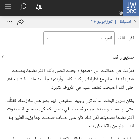
JW.ORG
تسجيل
تغيير
البحث
اظهر
الدخول
لغة
في
القائم
(يفتح
استيقظ‏!‏ | ‏‎تموز/يوليو‏ ‏‎٢٠١٠‏
الموقع
JW.‎ORG
نافذة
جديدة)
اقرأ باللغة
صديق زائف
تعرَّفتَ في حداثتك الى «صديق» جعلك تحس بأنك اكثر نضجا،‏ ومنحك
شعورا بالانسجام مع نظرائك.‏ وكنت كلما توتَّرت،‏ تلجأ اليه ملتمسا «الراحة».‏
حتى انك اصبحت تعتمد عليه في ظروف كثيرة.‏
ولكن بمرور الوقت،‏ بدأت ترى وجهه الحقيقي.‏ فهو يصر على ملازمتك كظلِّك،‏
حتى لو جعلك وجوده غير مرحَّب بك في بعض الاماكن.‏ صحيح انك بدوت
اكثر نضجا بصحبته،‏ لكن ذلك كان على حساب صحتك.‏ وما يزيد الطين بلة
انه يسرق من راتبك كل يوم.‏