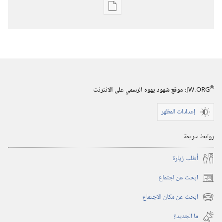
خيارات
تنزيل
الاصدارات
استيقظ‏!‏
‏‎تموز/
يوليو‏
®
JW.ORG
:‏ موقع شهود يهوه الرسمي على الانترنت
إعدادات المظهر
روابط سريعة
أُطلب زيارة
ابحث عن اجتماع
(يفتح
نافذة
ابحث عن مكان الاجتماع
(يفتح
جديدة)
نافذة
ما الجديد؟‏