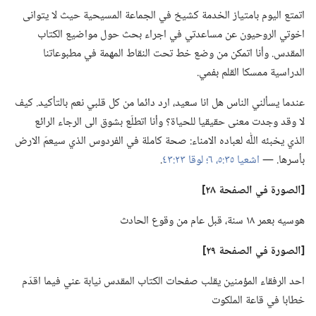
اتمتع اليوم بامتياز الخدمة كشيخ في الجماعة المسيحية حيث لا يتوانى
اخوتي الروحيون عن مساعدتي في اجراء بحث حول مواضيع الكتاب
المقدس.‏ وأنا اتمكن من وضع خط تحت النقاط المهمة في مطبوعاتنا
الدراسية ممسكا القلم بفمي.‏
عندما يسألني الناس هل انا سعيد،‏ ارد دائما من كل قلبي نعم بالتأكيد.‏ كيف
لا وقد وجدت معنى حقيقيا للحياة؟‏ وأنا اتطلّع بشوق الى الرجاء الرائع
الذي يخبئه اللّٰه لعباده الامناء:‏ صحة كاملة في الفردوس الذي سيعمّ الارض
بأسرها.‏ —‏
اشعيا ٣٥:‏٥،‏ ٦؛‏
لوقا ٢٣:‏٤٣
‏.‏
‏[الصورة
في
الصفحة ٢٨]‏
هوسيه بعمر ١٨ سنة،‏ قبل عام من وقوع الحادث
‏[الصورة
في
الصفحة ٢٩]‏
احد الرفقاء المؤمنين يقلب صفحات الكتاب المقدس نيابة عني فيما اقدّم
خطابا في قاعة الملكوت