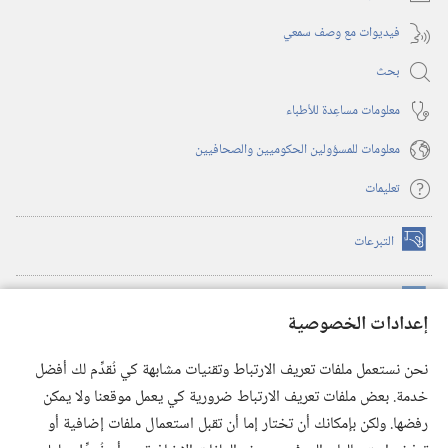
فيديوات مع وصف سمعي
بحث
معلومات مساعِدة للأطباء
معلومات للمسؤولين الحكوميين والصحافيين
تعليمات
التبرعات
(يفتح
نافذة
جديدة)
مكتبة برج المراقبة الالكترونية
™
(يفتح
إعدادات الخصوصية
نافذة
JW Hub
جديدة)
(يفتح
نحن نستعمل ملفات تعريف الارتباط وتقنيات مشابهة كي نُقدِّم لك أفضل
نافذة
®
خدمة. بعض ملفات تعريف الارتباط ضرورية كي يعمل موقعنا ولا يمكن
تطبيق
JW Library
جديدة)
رفضها. ولكن بإمكانك أن تختار إما أن تقبل استعمال ملفات إضافية أو
مكتبة برج المراقبة