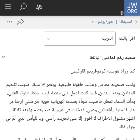
JW.ORG
تسجيل
تغيير
البحث
اظهر
الدخول
لغة
في
القائم
(يفتح
استيقظ‏!‏ | ‏‎تموز/يوليو‏ ‏‎٢٠١٠‏
الموقع
JW.‎ORG
نافذة
جديدة)
اقرأ باللغة
سعيد رغم اعاقتي البالغة
كما رواه هوسيه ڠودوفريدو ڤارڠيس
وُلدت صحيحا معافى وعشت طفولة طبيعية.‏ وبعمر ١٧ سنة،‏ امتهنت تلحيم
المعادن.‏ وبعد سنتين،‏ فيما كنت اعمل على منصة قرب اسلاك التوتر العالي،‏
بدأت السماء تمطر.‏ فأُصبت فجأة بصدمة كهربائية قوية طرحتني ارضا من
علو ١٤ مترا وأفقدتني وعيي.‏ فدخلت في غيبوبة صحوت منها بعد ثلاثة
اشهر مشلول الاطراف لا اقوى إلا على تحريك رأسي.‏ ويا لليأس الذي ألمّ بي
جراء ذلك!‏