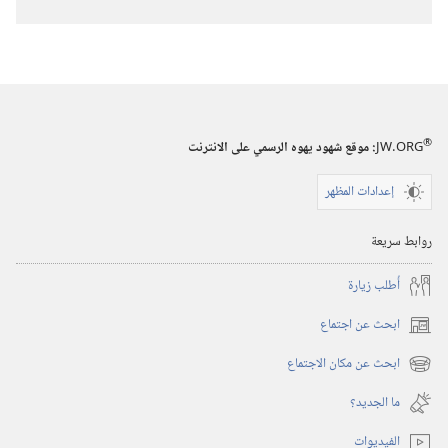
تنزيل
الاصدارات
استيقظ‏!‏
‏‎تموز/
يوليو‏
®
JW.ORG
:‏ موقع شهود يهوه الرسمي على الانترنت
إعدادات المظهر
روابط سريعة
أُطلب زيارة
ابحث عن اجتماع
(يفتح
نافذة
ابحث عن مكان الاجتماع
(يفتح
جديدة)
نافذة
ما الجديد؟‏
جديدة)
الفيديوات