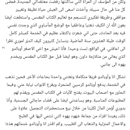
ولكن من المؤسف ان المرأة التي ساكنتها رفضت معتقداتي الجديدة،‏ فمضى
كل منا في حال سبيله.‏ وأخذت اسعى الى العيش حياة نظيفة وتغيير
مواقفي وطريقة تفكيري لتنسجم مع تعاليم الكتاب المقدس.‏ واستطعت ايضا
بعون اللّٰه ان اتكيف ذهنيا وعاطفيا مع الوضع المأساوي الذي وجدت نفسي
فيه بعد الحادث،‏ حتى اني شعرت باكتفاء عظيم في الخدمة كمبشّر كامل
الوقت طيلة العشرين سنة الماضية.‏ يتساءل كثيرون كيف اتدبّر اموري نظرا
الى اعاقتي.‏ في الواقع،‏ لست وحيدا.‏ فأنا
اعيش مع اخي الاصغر أوبالدو
الذي يعاني من متلازمة داون.‏ وهو ايضا قبل حق الكتاب المقدس ويخدم
يهوه الى جانبي.‏
نشكّل انا وأوبالدو فريقا متكاملا ونعتني واحدنا بحاجات الآخر.‏ فحين نذهب
في الخدمة،‏ يدفع أوبالدو كرسييّ المتحرك ويقرع الابواب نيابة عني.‏ وفيما
اتحاور مع اصحاب البيوت،‏ يفتح الآيات في الكتاب المقدس ويقدّم لهم
المطبوعات المناسبة.‏ وهو يساعدني ايضا على قضاء حاجاتي الجسدية.‏ وأنا
بدوري أؤمن المال لكلينا من خلال بيع مستحضرات التجميل.‏ علاوة على
ذلك،‏ يعيننا افراد من جماعة شهود يهوه التي ننتمي اليها في الطبخ
والاعمال المنزلية والذهاب الى الطبيب.‏ وكم اقدّر انا وأوبالدو خدماتهم هذه!‏