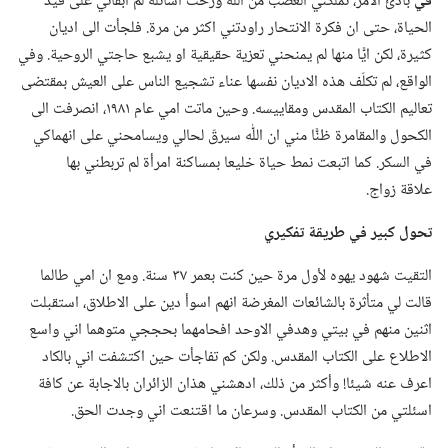
في
بادئ الامر،‏ تملّكني الغضب من اللّٰه ورحت أسائله لمَ ابقاني على قيد
الحياة،‏ حتى ان فكرة الانتحار راودتني اكثر من مرة.‏ فلجأت الى اديان
كثيرة،‏ لكن ايًّا منها لم يمنحني تعزية حقيقية او يشبع حاجتي الروحية.‏ وفي
الواقع،‏ لم تكلّف هذه الاديان نفسها عناء تشجيع الناس على العيش بمقتضى
تعاليم الكتاب المقدس ومقاييسه.‏ وحين ماتت امي عام ١٩٨١،‏ انصرفت الى
الكحول والمقامرة ظنًّا مني ان اللّٰه سيرقّ لحالي ويسامحني على انهماكي
في السكر.‏ كما اتبعت نمط حياة خليعا بمساكنة امرأة لم تربطني بها
علاقة زواج.‏
تحول كبير
في
طريقة تفكيري
التقيت شهود يهوه لأول مرة حين كنت بعمر ٣٧ سنة.‏ ومع ان امي طالما
قالت لي متأثرة بالشائعات المغرضة انهم اسوأ دين على الاطلاق،‏ استقبلت
اثنين منهم في بيتي وهدفي الاوحد افحامهما بحججي متوهما اني واسع
الاطلاع على الكتاب المقدس.‏ ولكن كم تفاجأت حين اكتشفت اني بالكاد
اعرف عنه شيئا!‏ وأكثر من ذلك،‏ ادهشني هذان الزائران بالاجابة عن كافة
اسئلتي من الكتاب المقدس.‏ وسرعان ما اقتنعت اني وجدت الحق.‏