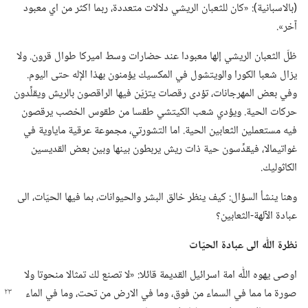
‏(‏بالاسبانية)‏:‏ «كان للثعبان الريشي دلالات متعددة،‏ ربما اكثر من اي معبود
آخر».‏
ظلّ الثعبان الريشي إلها معبودا عند حضارات وسط اميركا طوال قرون.‏ ولا
يزال شعبا الكورا والويتشول في المكسيك يؤمنون بهذا الإله حتى اليوم.‏
وفي بعض المهرجانات،‏ تؤدى رقصات يتزيّن فيها الراقصون بالريش ويقلِّدون
حركات الحية.‏ ويؤدي شعب الكيتشي طقسا من طقوس الخصب يرقصون
فيه مستعملين الثعابين الحية.‏ اما التشورتي،‏ مجموعة عرقية ماياوية في
غواتيمالا،‏ فيقدِّسون حية ذات ريش يربطون بينها وبين بعض القديسين
الكاثوليك.‏
وهنا ينشأ السؤال:‏ كيف ينظر خالق البشر والحيوانات،‏ بما فيها الحيّات،‏ الى
عبادة الآلهة-‏الثعابين؟‏
نظرة اللّٰه الى عبادة الحيّات
اوصى يهوه اللّٰه امة اسرائيل القديمة قائلا:‏ «لا تصنع لك تمثالا منحوتا ولا
صورة ما مما في السماء من فوق،‏
وما في الارض من تحت،‏ وما في الماء