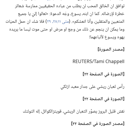
توافق ان الخالق المحب لن يطلب من عباده الحقيقيين ممارسة شعائر
خطرة لإرضائه.‏ كما ان ابنه،‏ يسوع،‏ وجّه الدعوة:‏ «تعالوا إليّ يا جميع
المتعبين والمثقلين،‏ وأنا انعشكم».‏ (‏
متى ١١:‏٢٨،‏ ٢٩
‏)‏ فلا شك ان حمل الحيّات
وما يمكن ان ينجم عن ذلك من وجع او مرض او حتى موت ليسا ما يريده
يهوه ويسوع لأتباعهما!‏
‏[مصدر الصورة]‏
REUTERS/Tami Chappell
‏[الصورة
في
الصفحة ٢٢]‏
رأس ثعبان ريشي على جدار معبد ازتكي
‏[الصورة
في
الصفحة ٢٢]‏
نقش قليل البروز يصوِّر الثعبان الريشي،‏ قويتزالكواتل،‏ إله التولتك
‏[مصدر الصورة
في
الصفحة ٢٢]‏