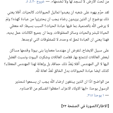
من تحت الارض.‏ لا تسجد لها ولا تخدمها».‏ —‏
خروج ٢٠:‏٤،‏ ٥
‏.‏
لقد حرَّم يهوه على شعبه ان يعبدوا تماثيل الحيوانات،‏ كالحيّات.‏ أفلا يعني
ذلك بوضوح ان الذين يريدون رضاه يجب ان يحترزوا من عبادة كهذه؟‏ ولمَ
لا يرضى اللّٰه بالصنمية،‏ بما فيها عبادة الحيّات؟‏ السبب بسيط:‏ انه معطي
الحياة للبشر والحيّات وسائر المخلوقات.‏ وبما ان جميع الكائنات عمل يديه،‏
فهذا يعني ان العبادة تحقّ له وحده،‏ لا للمخلوقات التي اوجدها.‏
على سبيل الايضاح،‏ لنفرض ان مهندسا معماريا بنى بيوتا وقدمها مساكن
لبعض العائلات لتتمتع بها،‏ فقامت العائلات وشكرت البيوت ونسبت الفضل
اليها لا الى المهندس.‏ أفلا يُعَدُّ ذلك حماقة،‏ بل وإهانة لهذا المهندس المعطاء؟‏
كذلك ايضا عبادة الحيوانات بدل الخالق تُعَدُّ اهانة للّٰه.‏
من الواضح اذًا ان الذين يبتغون ارضاء اللّٰه يجب ان يسمعوا لتحذير
الرسول يوحنا:‏ «ايها الاولاد الاعزاء،‏ احفظوا انفسكم من الاصنام».‏
—‏
١ يوحنا ٥:‏٢١
‏.‏
‏[الاطار/‏الصورة
في
الصفحة ٢٣]‏