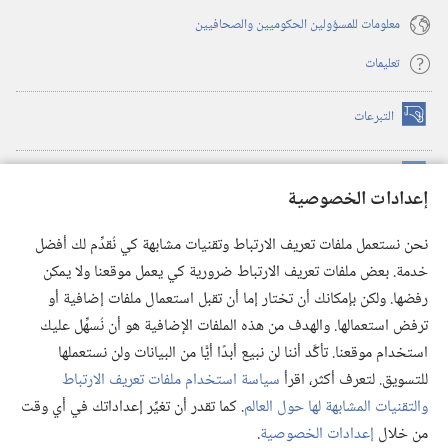
معلومات للمسؤولين الحكوميين والصحافيين
تعليمات
التبرعات
(يفتح
نافذة
جديدة)
مكتبة برج المراقبة الالكترونية
™
(يفتح
إعدادات الخصوصية
نافذة
JW Hub
جديدة)
(يفتح
نحن نستعمل ملفات تعريف الارتباط وتقنيات مشابهة كي نُقدِّم لك أفضل
نافذة
®
خدمة. بعض ملفات تعريف الارتباط ضرورية كي يعمل موقعنا ولا يمكن
تطبيق
JW Library
جديدة)
رفضها. ولكن بإمكانك أن تختار إما أن تقبل استعمال ملفات إضافية أو
مكتبة برج المراقبة
ترفض استعمالها. والهدف من هذه الملفات الإضافية هو أن نُسهِّل عليك
استخدام موقعنا. تأكَّد أننا لن نبيع أبدًا أيًّا من البيانات ولن نستعملها
للتسويق. لتعرف أكثر، اقرأ
سياسة استخدام ملفات تعريف الارتباط
والتقنيات المشابهة لها حول العالم
. كما تقدر أن تغيِّر إعداداتك في أي وقت
Copyright
© 2026 .Watch Tower Bible and Tract Society of Pennsylvania
من خلال
إعدادات الخصوصية
.