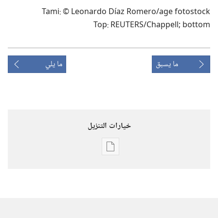
age fotostock/‏Leonardo Díaz Romero © :‏Tami
Chappell; bottom/‏REUTERS :‏Top
ما يسبق
ما يلي
خيارات التنزيل
خيارات
تنزيل
الاصدارات
استيقظ‏!‏
‏‎نيسان/