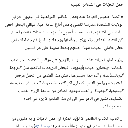
حمل الحيّات
في
الشعائر الدينية
● تشمل طقوس العبادة عند بعض الكنائس المواهبية في جنوبي شرقي
الولايات المتحدة ممارسة تقضي بحمل أفاعٍ سامة حية.‏ فيلقي البعض افعى
سامة على اكتافهم،‏ فيما يمسك آخرون بأيديهم عدة حيّات دفعة واحدة.‏
لكن التقاط الافاعي وتحريكها يجفِّلانها ويجعلانها تلدغ.‏ نتيجة لذلك،‏ لقي
بعض حاملي الحيّات هؤلاء حتفهم بلدغة مميتة على مر السنين.‏
يبرِّر حاملو الحيّات هذه الممارسة بالآيتين في مرقس ١٦:‏١٧،‏ ١٨،‏ حيث ترد
الكلمات:‏ «يحملون حيّات بأيديهم».‏ فبعض الترجمات الاقدم،‏ مثل
الترجمة
البروتستانتية
و
الترجمة اليسوعية،‏
تنقل هذا المقطع من انجيل مرقس
باعتباره جزءا من النص الاصلي.‏ لكن
الترجمة العربية الجديدة،‏
و
الترجمة
اليسوعية الجديدة،‏
و
العهد الجديد
الصادر عن جامعة الروح القدس،‏
الكسليك،‏ تشير في الحواشي الى ان هذا المقطع لا يرد في اقدم
المخطوطات.‏
ان تعاليم الكتاب المقدس لا تؤيِّد الفكرة ان حمل الحيّات وجه مقبول من
اوجه العبادة الحقة.‏ فهو يقول:‏ «اللّٰه محبة».‏ (‏
١ يوحنا ٤:‏٨
‏)‏ ولا ريب انك