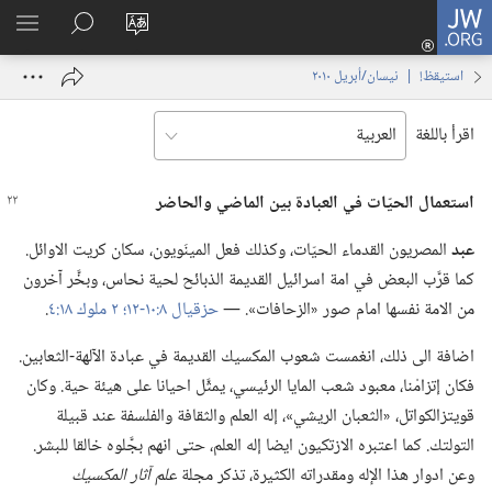
JW.ORG
تسجيل
تغيير
البحث
اظهر
الدخول
لغة
في
القائم
(يفتح
استيقظ‏!‏ | ‏‎نيسان/أبريل‏ ‏‎٢٠١٠‏
الموقع
JW.‎ORG
نافذة
جديدة)
اقرأ باللغة
استعمال الحيّات
في
العبادة بين الماضي والحاضر
عبد
المصريون القدماء الحيّات،‏ وكذلك فعل المينَويون،‏ سكان كريت الاوائل.‏
كما قرَّب البعض في امة اسرائيل القديمة الذبائح لحية نحاس،‏ وبخَّر آخرون
من الامة نفسها امام صور «الزحافات».‏ —‏
حزقيال ٨:‏١٠-‏١٢؛‏
٢ ملوك ١٨:‏٤
‏.‏
اضافة الى ذلك،‏ انغمست شعوب المكسيك القديمة في عبادة الآلهة-‏الثعابين.‏
فكان إتزامْنا،‏ معبود شعب المايا الرئيسي،‏ يمثَّل احيانا على هيئة حية.‏ وكان
قويتزالكواتل،‏ «الثعبان الريشي»،‏ إله العلم والثقافة والفلسفة عند قبيلة
التولتك.‏ كما اعتبره الازتكيون ايضا إله العلم،‏ حتى انهم بجَّلوه خالقا للبشر.‏
وعن ادوار هذا الإله ومقدراته الكثيرة،‏ تذكر مجلة
علم آثار المكسيك