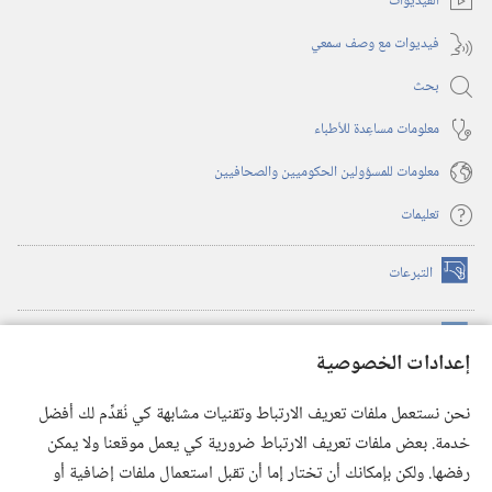
الفيديوات
فيديوات مع وصف سمعي
بحث
معلومات مساعِدة للأطباء
معلومات للمسؤولين الحكوميين والصحافيين
تعليمات
التبرعات
(يفتح
نافذة
جديدة)
مكتبة برج المراقبة الالكترونية
™
(يفتح
إعدادات الخصوصية
نافذة
JW Hub
جديدة)
(يفتح
نحن نستعمل ملفات تعريف الارتباط وتقنيات مشابهة كي نُقدِّم لك أفضل
نافذة
®
خدمة. بعض ملفات تعريف الارتباط ضرورية كي يعمل موقعنا ولا يمكن
تطبيق
JW Library
جديدة)
رفضها. ولكن بإمكانك أن تختار إما أن تقبل استعمال ملفات إضافية أو