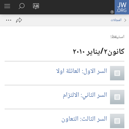
JW.ORG
تسجيل
تغيير
البحث
اظهر
الدخول
لغة
في
القائم
(يفتح
المجلات
الموقع
JW.‎ORG
نافذة
جديدة)
استيقظ‏!‏
السر الاول:‏ العائلة اولا
السر الثاني:‏ الالتزام
السر الثالث:‏ التعاون