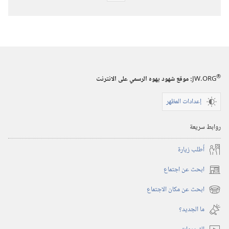
تنزيل
الاصدارات
استيقظ‏!‏
‏‎كانون٢/
يناير‏
®
JW.ORG
:‏ موقع شهود يهوه الرسمي على الانترنت
إعدادات المظهر
روابط سريعة
أُطلب زيارة
ابحث عن اجتماع
(يفتح
نافذة
ابحث عن مكان الاجتماع
(يفتح
جديدة)
نافذة
ما الجديد؟‏
جديدة)