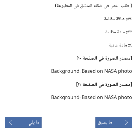
‏(‏اطلب النص في شكله المنسَّق في المطبوعة)‏
٧٤٪ طاقة مظلمة
٢٢٪ مادة مظلمة
٤٪ مادة عادية
‏[مصدر الصورة
في
الصفحة ١٠]‏
Background: Based on NASA photo
‏[مصدر الصورة
في
الصفحة ١٢]‏
Background: Based on NASA photo
ما يسبق
ما يلي