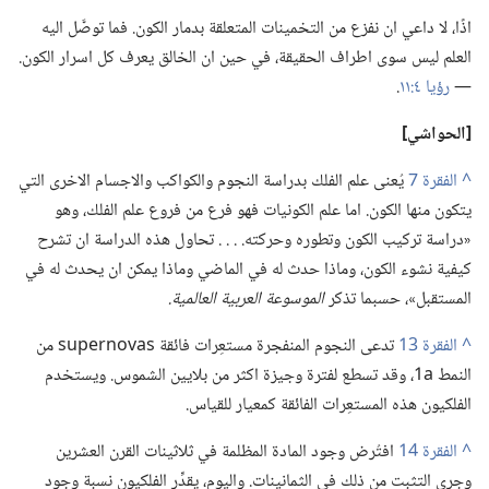
اذًا،‏ لا داعي ان نفزع من التخمينات المتعلقة بدمار الكون.‏ فما توصَّل اليه
العلم ليس سوى اطراف الحقيقة،‏ في حين ان الخالق يعرف كل اسرار الكون.‏
—‏
رؤيا ٤:‏١١
‏.‏
‏[الحواشي]‏
^
يُعنى علم الفلك بدراسة النجوم والكواكب والاجسام الاخرى التي
يتكون منها الكون.‏ اما علم الكونيات فهو فرع من فروع علم الفلك،‏ وهو
«دراسة تركيب الكون وتطوره وحركته.‏ .‏ .‏ .‏ تحاول هذه الدراسة ان تشرح
كيفية نشوء الكون،‏ وماذا حدث له في الماضي وماذا يمكن ان يحدث له في
المستقبل»،‏ حسبما تذكر
الموسوعة العربية العالمية.‏
^
تدعى النجوم المنفجرة مستعِرات فائقة supernovas من
النمط 1a،‏ وقد تسطع لفترة وجيزة اكثر من بلايين الشموس.‏ ويستخدم
الفلكيون هذه المستعِرات الفائقة كمعيار للقياس.‏
^
افتُرض وجود المادة المظلمة في ثلاثينات القرن العشرين
وجرى التثبت من ذلك في الثمانينات.‏ واليوم،‏ يقدِّر الفلكيون نسبة وجود