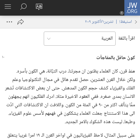
JW.ORG
تسجيل
تغيير
البحث
اظهر
الدخول
لغة
في
القائم
(يفتح
استيقظ‏!‏ | ‏‎تشرين١/أكتوبر‏ ‏‎٢٠٠٩‏
الموقع
JW.‎ORG
نافذة
جديدة)
اقرأ باللغة
كونٌ حافل بالمفاجآت
منذ
قرن،‏ كان العلماء يظنون ان مجرتنا،‏ درب التبَّانة،‏ هي الكون بأسره.‏
ولكن خلال القرن العشرين،‏ حصل تقدم هائل في مجال التكنولوجيا وعلم
الفلك والفيزياء كشف حجم الكون المدهش.‏ حتى ان بعض الاكتشافات تُشعر
الانسان بمدى صغره.‏ ففي العقود الاخيرة مثلا،‏ ادرك الفلكيون انهم يجهلون
ممَّا يتألف اكثر من ٩٠ في المئة من الكون.‏ واللافت ان الاكتشافات التي ادَّت
الى هذا الاستنتاج جعلت العلماء يشككون في فهمهم لأُسس علوم الفيزياء.‏
وطبعا،‏ ليست هذه الشكوك بالامر الجديد.‏
على سبيل المثال،‏ لاحظ الفيزيائيون في اواخر القرن الـ‍ ١٩ امرا غريبا يتعلق