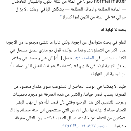
normal matter نحو ٤ في المئة من كتلة الكون.‏ والشيئان الغامضان
—‏ المادة المظلمة والطاقة المظلمة —‏ يشكِّلان الباقي.‏ وهكذا،‏ لا يزال
حوالي ٩٥ في المئة من الكون لغزا كبيرا!‏
*
بحث
لا
نهاية له
العلم في بحث متواصل عن اجوبة،‏ ولكن غالبا ما تنشئ مجموعة من الاجوبة
عددا اكبر من التساؤلات.‏ وهذا ما يؤكده قول ذو مغزى عميق مسجل في
الكتاب المقدس في
الجامعة ٣:‏١١
‏:‏ «عمل [اللّٰه] كل شيء حسنا في وقته.‏
وجعل الابدية ايضا في قلبهم،‏
فلا يكتشف البشر ابدا
العمل الذي عمله اللّٰه
من البداية الى النهاية».‏
طبعا،‏ لا يمكننا في الوقت الحاضر ان نستوعب سوى مقدار محدود من
المعرفة بسبب قصر حياتنا،‏ والكثير من هذه المعرفة هو مجرد تخمينات
وعرضة للتغيير.‏ لكن هذا الوضع وقتي لأن قصد اللّٰه هو ان يهب البشر
الامناء حياة لا نهاية لها على الارض التي ستتحول الى جنة جميلة.‏ وإذاك
يتمكنون من التعلم عن خليقته طوال الابدية فيكتسبون بالتالي معرفة
حقيقية.‏ —‏
مزمور ٣٧:‏١١،‏
٢٩؛‏
لوقا ٢٣:‏٤٣
‏.‏