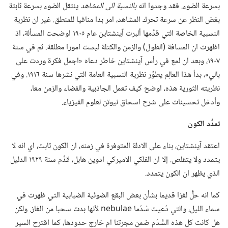
بسرعة الضوء.‏ فقد وجدوا انه
بالنسبة الى المشاهد
ينتقل الضوء بسرعة ثابتة
بغض النظر عن سرعة تحرك المشاهد،‏ امر بدا منافيا للمنطق.‏ غير ان نظرية
النسبية الخاصة التي قدَّمها ألبرت آينشتاين عام ١٩٠٥ اوضحت المسألة،‏ اذ
اظهرت ان المسافة (‏الطول)‏ والزمن والكتلة ليست امورا مطلقة.‏ ثم في سنة
١٩٠٧،‏ وبعد ان لمع في رأس آينشتاين خاطر دعاه «اجمل فكرة وردت على
بالي»،‏ بدأ هذا العالِم يطوِّر نظرية النسبية العامة التي نشرها سنة ١٩١٦.‏ وفي
نظريته الثورية هذه،‏ اوضح كيف تعمل الجاذبية والفضاء والزمن معا،‏
وأدخل تحسينات على شرح اسحاق نيوتن لعلوم الفيزياء.‏
تمدُّد الكون
اعتقد آينشتاين،‏ بناء على الادلة المتوفرة في زمنه،‏ ان الكون ثابت،‏ اي انه لا
يتمدد ولا يتقلص.‏ إلا ان الفلكي الاميركي ادوين هابل،‏ قدَّم سنة ١٩٢٩ الدليل
الذي يظهر ان الكون يتمدد.‏
كما انه حلَّ لغزا قديما بشأن بعض البقع الضوئية الضبابية التي ظهرت في
سماء الليل،‏ والتي دُعيت سُدُما nebulae لأنها بدت سحبا من الغاز.‏ ولكن
هل كانت كل هذه السُّدُم ضمن مجرتنا ام خارج حدودها،‏ كما اقترح السير