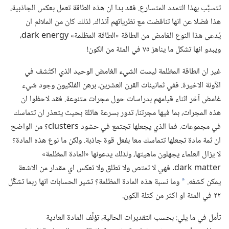
تتسبَّب بهذا التمدد المتسارع.‏ فقد بدا ان هذه الطاقة تعمل بعكس الجاذبية،‏
هذا فضلا عن انها تناقضت مع نظرياتهم آنذاك.‏ لذلك كان من الملائم ان
يُدعى هذا النوع الغامض من الطاقة «الطاقة المظلمة» dark energy،‏
ويبدو انها تشكل ما يناهز ٧٥ في المئة من الكون!‏
غير ان الطاقة المظلمة ليست الشيء الغامض الوحيد الذي اكتُشف في
الآونة الاخيرة.‏ ففي ثمانينات القرن العشرين،‏ برهن الفلكيون وجود شيء
غامض آخر اثناء قيامهم بدراسات حول مجرات متنوعة.‏ فقد لاحظوا ان
هذه المجرات،‏ بما فيها مجرتنا،‏ تدور بسرعة هائلة بحيث يتعذر ان تتماسك
في مجموعات.‏ فما الذي يجعلها تجتمع في حشود clusters؟‏ من الواضح
ان ثمة مادة تجعلها تتماسك معا بفعل قوة جاذبة.‏ ولكن ما نوع هذه المادة؟‏
لا يزال العلماء يجهلون ماهيتها،‏ ولذلك يدعونها «المادة المظلمة»
dark matter.‏ فهي لا تمتص ولا تطلق ولا تعكس اي مقدار من الاشعة
يمكن كشفه.‏
وما نسبة هذه المادة المظلمة؟‏ تشير الحسابات انها ربما تشكِّل
*
٢٢ في المئة او اكثر من كتلة الكون.‏
تأمل في ما يلي:‏ بحسب التقديرات الحالية،‏ تؤلِّف المادة العادية