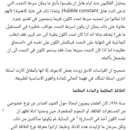
يحاول الفلكيون منذ ايام هابل ان يقيسوا بأدق ما يمكن سرعة التمدد،‏ التي
تدعى ثابت هابل Hubble constant.‏ ولماذا ذلك في غاية الاهمية؟‏ لأنهم
اذا تمكنوا من تحديد سرعة تمدد الكون،‏ فربما ينجحون في تقدير عمره.‏
علاوة على ذلك،‏ يمكن ان يكون لسرعة التمدد عواقب خطيرة في المستقبل.‏
ما هي؟‏ يُعتقد مثلا انه اذا كان تمدد الكون بطيئا الى حد كبير،‏ فقد تتغلب
الجاذبية في النهاية على التمدد فينكمش الكون على نفسه في «انسحاق
عظيم»!‏ اما اذا كان التمدد سريعا جدا،‏ فقد يستمر الكون في التمدد الى ان
يضمحل بأكمله.‏
صحيح ان القياسات الادق زودت بعض الاجوبة،‏ إلا انها بالمقابل اثارت اسئلة
اخرى،‏ اسئلة تشكِّك في فهمنا الحالي للمادة والقوى الاساسية للطبيعة.‏
الطاقة المظلمة والمادة المظلمة
سنة ١٩٩٨،‏ كان العلماء يجرون ابحاثا حول الضوء الصادر عن نوع خصوصي
من المستعِرات الفائقة،‏ او النجوم المنفجرة،‏ حين وجدوا ادلة تظهر
ان
تمدد الكون آخذ في التسارع!‏
في البداية،‏ لم يكونوا متأكدين من ذلك،‏
*
ولكن سرعان ما تزايدت هذه الادلة.‏ وطبعا،‏ ارادوا معرفة نوع الطاقة التي