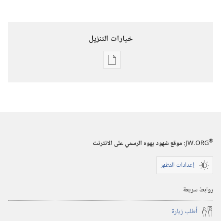
خيارات التنزيل
خيارات
تنزيل
الاصدارات
استيقظ‏!‏
‏‎تشرين١/
أكتوبر‏
®
JW.ORG
:‏ موقع شهود يهوه الرسمي على الانترنت
إعدادات المظهر
روابط سريعة
أُطلب زيارة