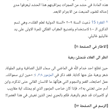
هذه المادة في حشد من المجرات بمراقبتهم هذا الحشد ليعرفوا مدى
إحنائه للضوء المنبعث من الاجرام الابعد.‏
^
دُعيت السنة ٢٠٠٩ «السنة الدولية لعلم الفلك»،‏ وهي تسم
الذكرى الـ‍ ٤٠٠ لاستخدام وتصنيع المقراب الفلكي للمرة الاولى على يد
غاليليو غاليلي.‏
‏[الاطار
في
الصفحة ١١]‏
انظر الى العلاء فتمتلئ رهبة
حين تطلع احد خدام اللّٰه في الماضي الى سماء الليل الصافية وغير الملوثة،‏
شعر برهبة عبَّر عنها كتابة.‏ فقد ذكر في
المزمور ٨:‏٣،‏ ٤
‏:‏ «حين ارى سمواتك،‏
عمل اصابعك،‏ القمر والنجوم التي هيَّأتها،‏ ما الانسان الفاني حتى تذكره،‏ وابن
آدم حتى تعتني به؟‏».‏ فإذا كان صاحب المزمور الذي لم يمتلك اية مقاريب
او كاميرات قد شعر بالرهبة،‏ فكم بالحري نحن الذين نعيش في هذا العصر؟‏!‏
‏[الرسم
في
الصفحة ١٢]‏