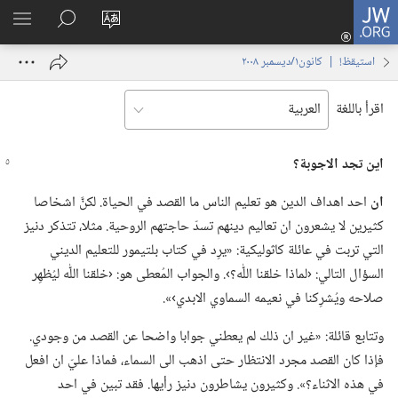
JW.ORG
تسجيل
تغيير
البحث
اظهر
الدخول
لغة
في
القائم
(يفتح
استيقظ‏!‏ | ‏‎كانون١/ديسمبر‏ ‏‎٢٠٠٨‏
الموقع
JW.‎ORG
نافذة
جديدة)
اقرأ باللغة
اين تجد الاجوبة؟‏
ان
احد اهداف الدين هو تعليم الناس ما القصد في الحياة.‏ لكنَّ اشخاصا
كثيرين لا يشعرون ان تعاليم دينهم تسدّ حاجتهم الروحية.‏ مثلا،‏ تتذكر دنيز
التي تربت في عائلة كاثوليكية:‏ «يرِد في كتاب بلتيمور للتعليم الديني
السؤال التالي:‏ ‹لماذا خلقنا اللّٰه؟‏›.‏ والجواب المُعطى هو:‏ ‹خلقنا اللّٰه ليُظهِر
صلاحه ويُشرِكنا في نعيمه السماوي الابدي›».‏
وتتابع قائلة:‏ «غير ان ذلك لم يعطني جوابا واضحا عن القصد من وجودي.‏
فإذا كان القصد مجرد الانتظار حتى اذهب الى السماء،‏ فماذا عليّ ان افعل
في هذه الاثناء؟‏».‏ وكثيرون يشاطرون دنيز رأيها.‏ فقد تبين في احد