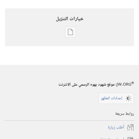
خيارات التنزيل
خيارات
تنزيل
الاصدارات
استيقظ‏!‏
‏‎كانون١/
ديسمبر‏
®
JW.ORG
:‏ موقع شهود يهوه الرسمي على الانترنت
إعدادات المظهر
روابط سريعة
أُطلب زيارة