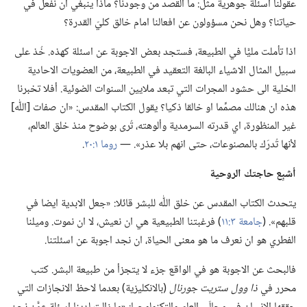
عقولنا اسئلة جوهرية مثل:‏ ما القصد من وجودنا؟‏ ماذا ينبغي ان نفعل في
حياتنا؟‏ وهل نحن مسؤولون عن افعالنا امام خالق كليّ القدرة؟‏
اذا تأملت مليًّا في الطبيعة،‏ فستجد بعض الاجوبة عن اسئلة كهذه.‏ خُذ على
سبيل المثال الاشياء البالغة التعقيد في الطبيعة،‏ من العضويات الاحادية
الخلية الى حشود المجرات التي تبعد ملايين السنوات الضوئية.‏ أفلا تخبرنا
هذه ان هنالك مصمِّما او خالقا ذكيا؟‏ يقول الكتاب المقدس:‏ «ان صفات [اللّٰه]
غير المنظورة،‏ اي قدرته السرمدية وألوهته،‏ تُرى بوضوح منذ خلق العالم،‏
لأنها تُدرَك بالمصنوعات،‏ حتى انهم بلا عذر».‏ —‏
روما ١:‏٢٠
‏.‏
أشبِع حاجتك الروحية
يتحدث الكتاب المقدس عن خلق اللّٰه للبشر قائلا:‏ «جعل الابدية ايضا في
قلبهم».‏ (‏
جامعة ٣:‏١١
‏)‏ فرغبتنا الطبيعية هي ان نعيش،‏ لا ان نموت.‏ وميلنا
الفطري هو ان نعرف ما هو معنى الحياة،‏ ان نجد اجوبة عن اسئلتنا.‏
فالبحث عن الاجوبة هو في الواقع جزء لا يتجزأ من طبيعة البشر.‏ كتب
محرر في
ذا وول ستريت جورنال
‏(‏بالانكليزية)‏ بعدما لاحظ الانجازات التي