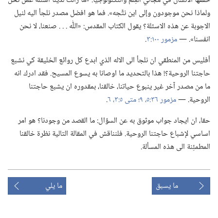
حققها الانسان في مجالَي العِلم والتكنولوجيا:‏ «ما زالت لدينا اسئلة عمَّن نحن
ولماذا نحن موجودون وإلى اين نتَّجه».‏ فما هو افضل مصدر نلجأ اليه لنيل
الاجوبة عن هذه الاسئلة؟‏ يقول الكتاب المقدس:‏ «اللّٰه .‏ .‏ .‏ صنعنا،‏ لا نحن
انفسنا».‏ —‏
مزمور ١٠٠:‏٣
‏.‏
أفليس من المنطقي ان نلجأ الى الاله الذي ابدع كل روائع الخليقة كي نشبع
حاجتنا الروحية؟‏!‏ هذا بالتحديد ما اوصانا به يسوع المسيح.‏ فقد ادرك انه
ما من مصدر آخر غير ينبوع حياتنا،‏ خالقنا،‏ بمقدوره ان يشبع حاجتنا
الروحية.‏ —‏
مزمور ٣٦:‏٥،‏
٩؛‏
متى ٥:‏٣،‏
٦
‏.‏
حقا،‏ ان ايجاد جواب موثوق به عن السؤال:‏ ما القصد من وجودنا؟‏ هو امر
اساسي لإشباع حاجتنا الروحية.‏ فلنناقش في المقالة التالية نظرة خالقنا
المطمئِنة الى هذه المسألة.‏
ما يسبق
ما يلي