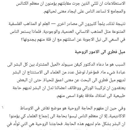
الاستطلاعات ان ثلثَي الذين جرت مقابلتهم يؤمنون ان معظم الكنائس
والمجامع لا تساعد الناس على ايجاد معنى لحياتهم.‏
نتيجة لذلك،‏ يلجأ كثيرون الى مصادر اخرى —‏ العِلم او المذاهب الفلسفية
المتنوعة مثل المذهب الانساني،‏ العدمية،‏ والوجودية.‏ فلماذا يستمر الناس
في السعي الى نيل الاجوبة عن اسئلتهم مع ان قلة منهم يجدونها؟‏
ميل فطري الى الامور الروحية
السبب هو ما دعاه الدكتور كيڤن سيبولد ‹الميل المشترك بين كل البشر الى
عبادة شيء ما›.‏ فمؤخرا،‏ توصّل عدد من العلماء الى الاستنتاج ان البشر
لديهم ميل فطري الى البحث عن معنى اعمق للحياة.‏ حتى ان البعض
يعتقدون ان تركيبنا الوراثي ووظائف اعضائنا تدل ان البشر لديهم حاجة
طبيعية الى امتلاك علاقة بقوة اسمى منهم.‏
وفي حين ان مفهوم الحاجة الروحية هو موضع نقاش في الاوساط
الاكاديمية،‏ إلا ان معظم الناس ليسوا بحاجة الى إجماع العلماء كي يؤمنوا
ان البشر بشكل عام لديهم هذه الحاجة.‏ فحاجتنا الروحية هي التي تولِّد في