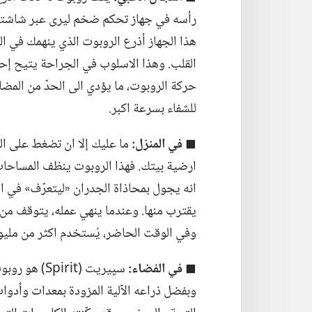
رأسه في جهاز تحكم ضخم ليرى عبر شاشته ص
هذا الجهاز أذرع الروبوت الذي ينهمك في 
القلب.‏ وهذا الاسلوب في الجراحة يتيح إ
حركة الروبوت،‏ ما يؤدي الى الحدّ من المضا
للشفاء بسرعة اكبر.‏
◼
في
المنزل:‏
ما عليك إلا ان تضغط على ا
ارضية بيتك.‏ فهذا الروبوت ينظف المساحات 
انه يجول بمحاذاة الجدران «ليتعرّف» في ال
يقترب منها.‏ وعندما ينهي عمله،‏ يتوقف من
وفي الوقت الحاضر،‏ يُستخدم اكثر من مليونَ
◼
في
الفضاء:‏
سپيريت (rit
وبفضل ذراعه الآلية المزودة بمعدات وأدوات