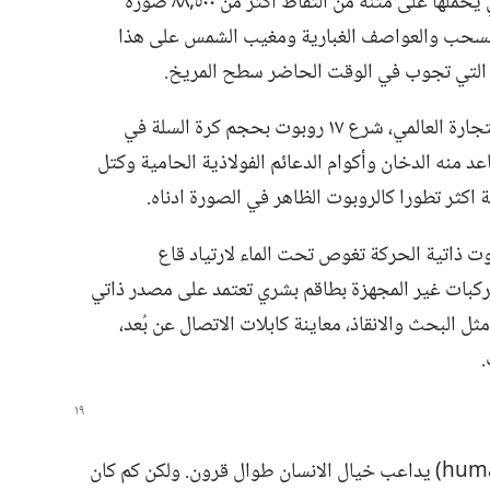
التربة والصخور.‏ وقد مكّنته الكاميرات التي يحملها على متنه من التقاط اكثر من ٥٠٠‏,٨٨ صورة
 والسحب والعواصف الغبارية ومغيب الشمس على هذا
ة التي تجوب في الوقت الحاضر سطح المريخ.‏
اثر انهيار برجَي مركز التجارة العالمي،‏ شرع ١٧ روبوت بحجم كرة السلة في
 منه الدخان وأكوام الدعائم الفولاذية الحامية وكتل
ثلة اكثر تطورا كالروبوت الظاهر في الصورة ادناه.‏
ت ذاتية الحركة تغوص تحت الماء لارتياد قاع
مركبات غير المجهزة بطاقم بشري تعتمد على مصدر ذاتي
ل البحث والانقاذ،‏ معاينة كابلات الاتصال عن بُعد،‏
‏
ظلّ حلم صنع روبوت شبيه بالبشر (humanoid) يداعب خيال الانسان طوال قرون.‏ ولكن كم كان