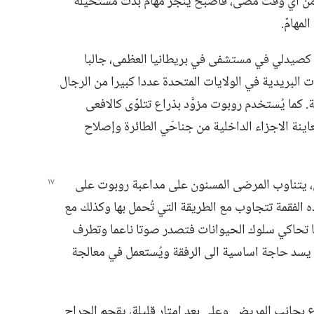
 من اي وقت مضى،‏ فأصبح ينجز مهامّ بدت مستحيلة
هامّ.‏
 كصيدلي في مستشفى في بريطانيا العظمى،‏ جالبا
ت البريدية في الولايات المتحدة عددا كبيرا من الرجال
‏ كما يُستخدم روبوت مزوَّد بذراع تتلوّى كالافعى
عاينة الاجزاء الداخلية من جناحَي الطائرة وإصلاح
،‏ يتناوب المرضى المسنون على مداعبة روبوت على
 الفقمة تتجاوب مع الطريقة التي تُحمل بها وكذلك مع
ا تحاكي سلوك الحيوانات فتصدر صوتا ناعما وتطرف
بوت يسد حاجة اساسية الى الرفقة ويُستعمل في معالجة
بجانب المريض.‏ وعلى بعد امتار قليلة،‏ يقحم الجراح