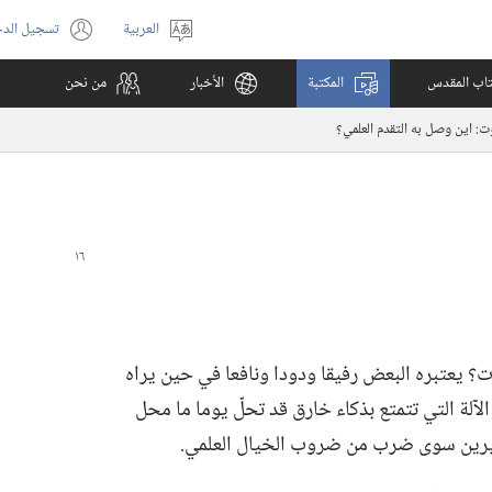
العربية
تسجيل الد
اختر
(يفتح
اللغة
نافذة
كتاب المقدس
المكتبة
الأخبار
من نحن
جديدة)
ت:‏ اين وصل به التقدم العلمي؟‏
؟‏ يعتبره البعض رفيقا ودودا ونافعا في حين يراه
 الآلة التي تتمتع بذكاء خارق قد تحلّ يوما ما محل
 كثيرين سوى ضرب من ضروب الخيال العلمي.‏