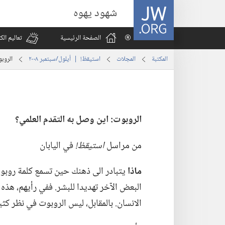
JW.ORG
شهود يهوه
الصفحة الرئيسية
تعاليم ال
المكتبة
المجلات
استيقظ‏!‏ | ‏‎أيلول/سبتمبر‏ ‏‎٢٠٠٨‏
الروبو
الروبوت:‏ اين وصل به التقدم العلمي؟‏
من مراسل
استيقظ!‏
في اليابان
ماذا
يتبادر الى ذهنك حين تسمع كلمة روبوت
البعض الآخر تهديدا للبشر.‏ ففي رأيهم،‏ هذه
الانسان.‏ بالمقابل،‏ ليس الروبوت في نظر