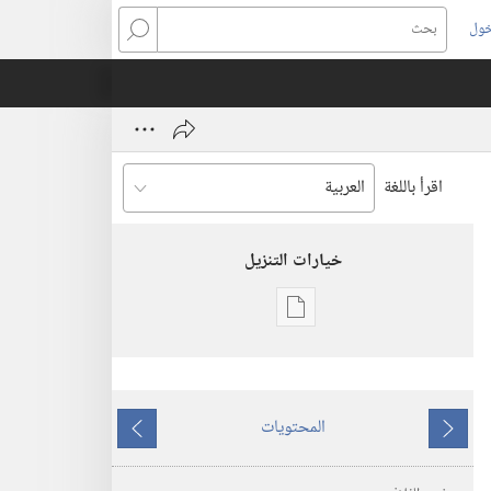
خول
بحث
اقرأ باللغة
خيارات التنزيل
خيارات
تنزيل
الاصدارات
استيقظ‏!‏
المحتويات
‏‎أيلول/
ما
ما
سبتمبر‏
يسبق
يلي