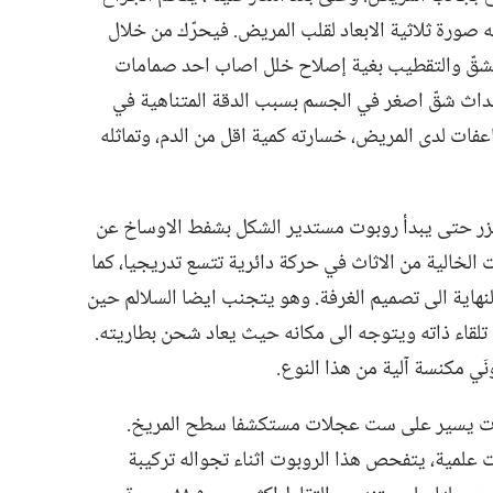
ورة ثلاثية الابعاد لقلب المريض.‏ فيحرّك من خلال
الشقّ والتقطيب بغية إصلاح خلل اصاب احد صمامات
حداث شقّ اصغر في الجسم بسبب الدقة المتناهية في
عفات لدى المريض،‏ خسارته كمية اقل من الدم،‏ وتماثله
لزر حتى يبدأ روبوت مستدير الشكل بشفط الاوساخ عن
الخالية من الاثاث في حركة دائرية تتسع تدريجيا،‏ كما
نهاية الى تصميم الغرفة.‏ وهو يتجنب ايضا السلالم حين
 تلقاء ذاته ويتوجه الى مكانه حيث يعاد شحن بطاريته.‏
ي مكنسة آلية من هذا النوع.‏
Spi) هو روبوت يسير على ست عجلات مستكشفا سطح المريخ.‏
 علمية،‏ يتفحص هذا الروبوت اثناء تجواله تركيبة