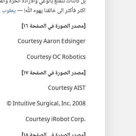
بل كائنات تتمتع بالوعي والارادة الحرة والمق
اكثر فأكثر الى خالقنا يهوه اللّٰه!‏ —‏
يعقوب ٤:‏٨
‏[مصدر الصورة
في
الصفحة ١٦]‏
Courtesy Aaron Edsinger
Courtesy OC Robotics
‏[مصدر الصورة
في
الصفحة ١٧]‏
Courtesy AIST
2008 Intuitive Surgical,‎ Inc.‎ ©
Courtesy iRobot Corp.‎
‏[مصدر الصورة
في
الصفحة ١٨]‏