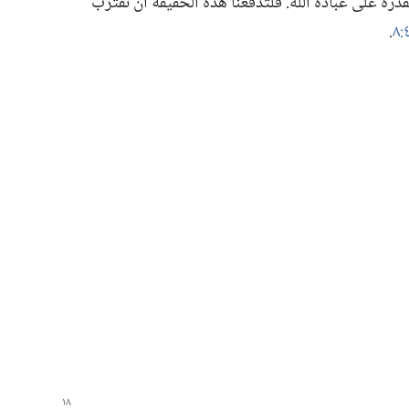
درة على عبادة اللّٰه.‏ فلتدفعنا هذه الحقيقة ان نقترب
‏.‏