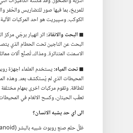
للمريخ،‏ بما فيها صور للتضاريس والحُفر
الكوكب.‏ وسپيريت هو احد المركبات الآلي
◼
البحث والانقاذ:‏
البحث عن الناجين تحت الحطام الذي يتصاعد
الاسمنت المتناثرة.‏ ومذاك،‏ تُصنَّع آلات مما
◼
تحت المياه:‏
يستخدم العلماء اجهزة روبو
المحيطات الذي لم يُستكشف بعد.‏ وهذه ال
للطاقة.‏ وتقوم مركبات اخرى بمهام مختلفة مث
تعقّب الحيتان،‏ وكسح الالغام في المحيطات.
الى
اي
حد يشبه الانسان؟‏