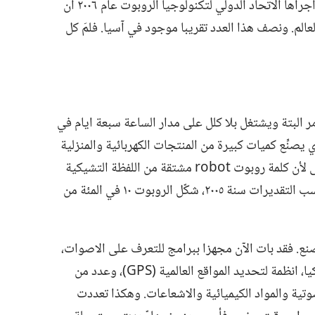
فأين اصبح الروبوت اليوم؟‏ اظهرت دراسة اجراها الاتحاد الدولي لتكنولوجيا الروبوت عام ٢٠٠٦ ان
م.‏ ونصف هذا العدد تقريبا موجود في آسيا.‏ فلمَ كل
مر البتة ويشتغل بلا كلل على مدار الساعة سبعة ايام في
 يصنِّع كميات كبيرة من المنتجات الكهربائية والمنزلية
 مشتقة من اللفظة التشيكية
التي تعني «العمل الالزامي».‏ وبحسب التقديرات سنة ٢٠٠٥،‏ شكّل الروبوت ١٠ في المئة من
نع.‏ فقد بات الآن مجهزا ببرامج للتعرف على الاصوات،‏
جيروسكوبات،‏ انظمة لإرسال البيانات لاسلكيا،‏ انظمة لتحديد المواقع العالمية (GPS)،‏ وعدد من
تية والمواد الكيميائية والاشعاعات.‏ وهكذا تعددت