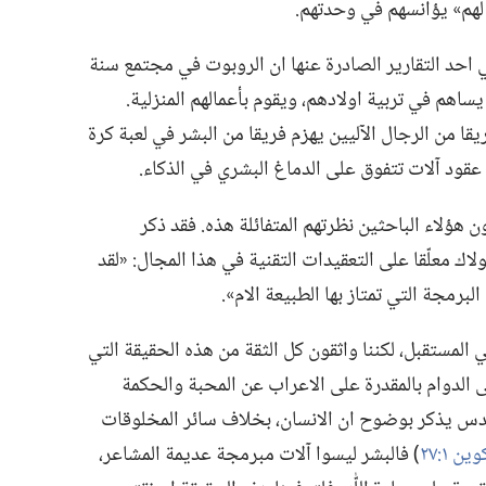
لهم» يؤانسهم في وحدتهم.‏
ي احد التقارير الصادرة عنها ان الروبوت في مجتمع سنة
 يساهم في تربية اولادهم،‏ ويقوم بأعمالهم المنزلية.‏
ل الباحثون ان يروا بحلول سنة ٢٠٥٠ فريقا من الرجال الآليين يهزم فريقا من البشر في لعبة كرة
 عقود آلات تتفوق على الدماغ البشري في الذكاء.‏
 هؤلاء الباحثين نظرتهم المتفائلة هذه.‏ فقد ذكر
ك معلّقا على التعقيدات التقنية في هذا المجال:‏ «لقد
برمجة التي تمتاز بها الطبيعة الام».‏
لمستقبل،‏ لكننا واثقون كل الثقة من هذه الحقيقة التي
 الدوام بالمقدرة على الاعراب عن المحبة والحكمة
مقدس يذكر بوضوح ان الانسان،‏ بخلاف سائر المخلوقات
ين ١:‏٢٧
‏)‏ فالبشر ليسوا آلات مبرمجة عديمة المشاعر،‏