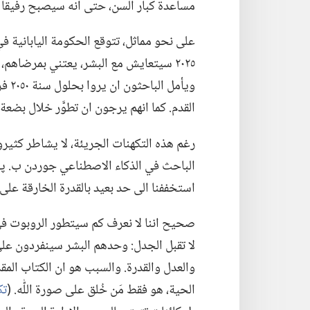
مساعدة كبار السن،‏ حتى انه سيصبح رفيقا 
على نحو مماثل،‏ تتوقع الحكومة اليابانية ف
٢٠٢٥ سيتعايش مع البشر،‏ يعتني بمرضاهم،‏
ويأم
القدم.‏ كما انهم يرجون ان تطوَّر خلال بضعة
رغم هذه التكهنات الجريئة،‏ لا يشاطر كثيرون
الباحث في الذكاء الاصطناعي جوردن ب.‏ پولا
استخففنا الى حد بعيد بالقدرة الخارقة على ال
صحيح اننا لا نعرف كم سيتطور الروبوت في ا
لا تقبل الجدل:‏ وحدهم البشر سينفردون على
والعدل والقدرة.‏ والسبب هو ان الكتاب ال
الحية،‏ هو فقط مَن خُلق على صورة اللّٰه.‏ (‏
تكو