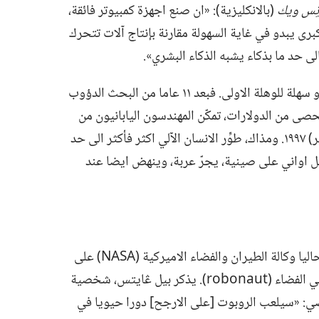
زْنِس ويك
‏(‏بالانكليزية)‏:‏ «ان صنع اجهزة كمبيوتر فائقة،‏
ى يبدو في غاية السهولة مقارنة بإنتاج آلات تتحرك
ى حد ما بذكاء يشبه الذكاء البشري».‏
فكّر مثلا في صنع روبوت يمشي،‏ عملية تبدو سهلة للوهلة الاولى.‏ فبعد ١١ عاما من البحث الدؤوب
ُحصى من الدولارات،‏ تمكّن المهندسون اليابانيون من
تحقيق هذا الانجاز التقني في ايلول (‏سبتمبر)‏ ١٩٩٧.‏ ومذاك،‏ طوِّر الانسان الآلي اكثر فأكثر الى حد
ل اواني على صينية،‏ يجرّ عربة،‏ وينهض ايضا عند
اين سيصبح الروبوت في المستقبل؟‏ تعمل حاليا وكالة الطيران والفضاء الاميركية (NASA) على
تطوير روبوت قادر على انجاز مهامّ خطرة في الفضاء (robonaut).‏ يذكر بيل ڠايتس،‏ شخصية
ي:‏ «سيلعب الروبوت [على الارجح] دورا حيويا في