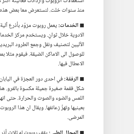
استعمالات الروبوت وازدادت فعاليته اكثر
منذ سنوات خلت.‏ لنستعرض معا بعض هذه الم
◼
الخدمات:‏
يعمل روبوت مزوّد بأذرع آلية
الادوية خلال ثوانٍ.‏ ويستخدم مركز الخدما
الآليين لتصنيف ونقل وجمع الطرود البريدية.
للوصول الى الاماكن الضيقة.‏ فيقوم مثلا بم
الاعطال فيها.‏
◼
الرفقة:‏
في احدى دور العجزة في اليابان
شكل فقمة صغيرة جميلة مكسوة بالفرو.‏ هذه
اللمس والضوء والصوت والحرارة.‏ حتى انه
بعينيها وتهزّ زعانفها.‏ ويقال ان هذا الرو
المرضى.‏
◼
المجال الطبي:‏
يقف روبوت له ثلاث أذرع 