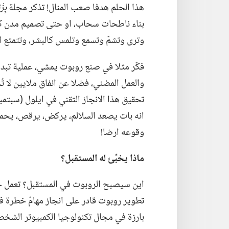
هذا الحلم هدفا صعب المنال!‏ تذكر مجلة
بِ
بناء ناطحات سحاب،‏ او حتى تصميم مدن كبر
وترى وتشمّ وتسمع وتلمس كالبشر،‏ وتتمتع ال
والعمل المضني،‏ فضلا عن انفاق ملايين لا ت
انه بات يصعد السلالم،‏ يركض،‏ يرقص،‏ يحم
وقوعه ارضا!‏
ماذا يخبِّئ له المستقبل؟‏
بارزة في مجال تكنولوجيا الكمبيوتر الشخص