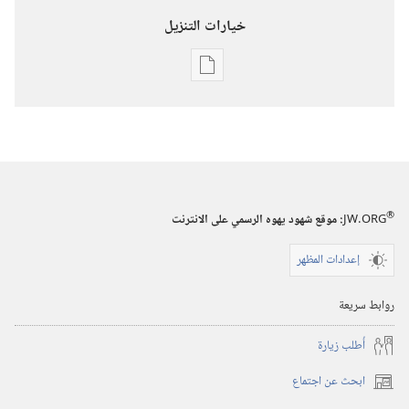
خيارات التنزيل
خيارات
تنزيل
الاصدارات
استيقظ‏!‏
‏‎آب/
أغسطس‏
®
JW.ORG
:‏ موقع شهود يهوه الرسمي على الانترنت
إعدادات المظهر
روابط سريعة
أُطلب زيارة
ابحث عن اجتماع
(يفتح