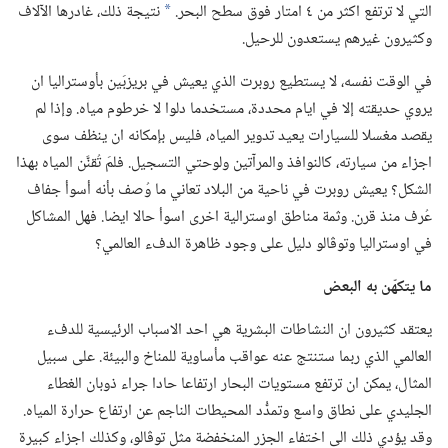
التي لا ترتفع اكثر من ٤ امتار فوق سطح البحر.‏
نتيجة ذلك،‏ غادرها الآلاف
*
وكثيرون غيرهم يستعدون للرحيل.‏
في الوقت نفسه،‏ لا يستطيع روبرت الذي يعيش في بريزبَين بأوستراليا ان
يروي حديقته إلا في ايام محددة،‏ مستخدما دلوا لا خرطوم مياه.‏ وإذا لم
يقصد مغسلا للسيارات يعيد تدوير المياه،‏ فليس بإمكانه ان ينظف سوى
اجزاء من سيارته،‏ كالنوافذ والمرآتين ولوحتي التسجيل.‏ فلمَ تُقنَّن المياه بهذا
الشكل؟‏ يعيش روبرت في ناحية من البلاد تعاني ما وُصف بأنه أسوأ جفاف
عُرف منذ قرن.‏ وثمة مناطق اوسترالية اخرى اسوأ حالا ايضا.‏ فهل المشاكل
في اوستراليا وتوڤالو دليل على وجود ظاهرة الدفء العالمي؟‏
ما يتكهّن به البعض
يعتقد كثيرون ان النشاطات البشرية هي احد الاسباب الرئيسية للدفء
العالمي الذي ربما ستنتج عنه عواقب مأساوية للمناخ والبيئة.‏ على سبيل
المثال،‏ يمكن ان ترتفع مستويات البحار ارتفاعا حادا جراء ذوبان الغطاء
الجليدي على نطاق واسع وتمدُّد المحيطات الناجم عن ارتفاع حرارة المياه.‏
وقد يؤدي ذلك الى اختفاء الجزر المنخفضة مثل توڤالو،‏ وكذلك اجزاء كبيرة