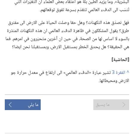
البشرية».‏ وما يزيد الطين بلّة هو اعتقاد بعض العلماء ان التغيّرات التي
تُنسَب الى الدفء العالمي تتقدّم بسرعة تفوق توقعاتهم.‏
فهل نصدّق هذه التكهنات؟‏ وهل حقا وصلت الحياة على الارض الى مفترق
طرق؟‏ يقول المشككون في ظاهرة الدفء العالمي ان هذه التكهنات المنذرة
بالسوء لا اساس لها من الصحة،‏ في حين ان آخرين متحيّرون في امرهم.‏ فما
هي الحقيقة؟‏ هل يحدق الخطر بمستقبل الارض،‏ وبمستقبلنا نحن ايضا؟‏
‏[الحاشية]‏
^
تشير عبارة «الدفء العالمي» الى ارتفاع في معدل حرارة جو
الارض ومحيطاتها.‏
ما يسبق
ما يلي