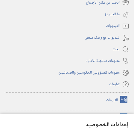
نافذة
ابحث عن مكان الاجتماع
(يفتح
جديدة)
نافذة
ما الجديد؟‏
جديدة)
الفيديوات
فيديوات مع وصف سمعي
بحث
معلومات مساعِدة للأطباء
معلومات للمسؤولين الحكوميين والصحافيين
تعليمات
التبرعات
(يفتح
نافذة
جديدة)
مكتبة برج المراقبة الالكترونية
™
(يفتح
إعدادات الخصوصية
نافذة
JW Hub