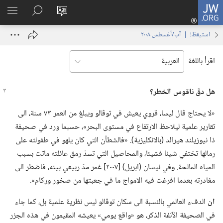
JW.ORG
تسجيل
تغيير
البحث
اظهر
الدخول
لغة
في
القائم
(يفتح
استيقظ‏!‏ | ‏‎آب/أغسطس‏ ‏‎٢٠٠٨‏
الموقع
JW.‎ORG
نافذة
جديدة)
اقرأ باللغة
هل دقّ ناقوس الخطر؟‏
‏«لا يحتاج ڤال ليسا،‏ قروي يعيش في توڤالو ويبلغ من العمر ٧٣ سنة،‏ الى
تقارير علمية ليلاحظ الارتفاع في مستوى البحر»،‏ حسبما ورد في صحيفة
ذا نيوزيلند هيرالد (‏بالانكليزية)‏.‏ «فالشطآن التي كان يلهو في طفولته على
رمالها تختفي شيئا فشيئا،‏ والمحاصيل التي تسدّ رمق عائلته ماتت بسبب
المياه المالحة.‏ وفي نيسان (‏ابريل)‏ [٢٠٠٧] غمر مدّ ربيعي بيته،‏ فاضطر الى
مغادرته بعدما افرغت فيه الامواج ما في جعبتها من صخور وركام».‏
ان
الدفء العالمي بالنسبة الى سكان توڤالو ليس نظرية علمية بل،‏ كما جاء
في الصحيفة الآنفة الذكر،‏ هو «واقع يومي» يعيشه المقيمون في هذه الجزر