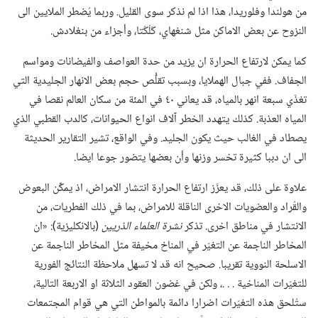
من هولندا وفلوريدا،‏ هذا اذا لم نذكر سوى القليل.‏ وربما يُضطر الملايين الى
النزوح عن بعض الاماكن مثل شنغهاي،‏ كَلْكُتا،‏ وأجزاء من بنغلادش.‏
كما يمكن لارتفاع الحرارة ان يزيد من حدة العواصف والفيضانات ومواسم
الجفاف.‏ ففي جبال الهملايا،‏ وبسبب تقلُّص حجم بعض الانهار الجليدية التي
تغذّي سبعة انهر بالمياه،‏ قد يعاني ٤٠ في المئة من سكان العالم نقصا في
المياه العذبة.‏ كذلك يتهدد الخطر آلاف انواع الحيوانات،‏ كالدب القطبي الذي
يصطاد في الغالب حيث يكون الجليد.‏ وفي الواقع،‏ تشير التقارير الحديثة
الى ان دببا كثيرة تخسر وزنها وأن بعضها يتضور جوعا ايضا.‏
علاوة على ذلك،‏ قد يعزّز ارتفاع الحرارة انتشار الامراض،‏ اذ يمكِّن البعوض
والقُراد والعضويات الاخرى الناقلة للامراض،‏ بما في ذلك الفطريات،‏ من
الانتشار في مناطق اخرى.‏ تذكر
نشرة العلماء الذريين
‏(‏بالانكليزية)‏:‏ «ان
المخاطر الناجمة عن التغيّر في المناخ مخيفة مثل المخاطر الناجمة عن
الاسلحة النووية تقريبا.‏ صحيح انه قد لا تسهل ملاحظة النتائج الفورية
للتغيّرات المناخية .‏ .‏ .‏،‏ ولكن في غضون العقود الثلاثة او الاربعة التالية،‏
ستُلحق هذه التغيّرات اضرارا دائمة بالمواطن التي هي قوام المجتمعات