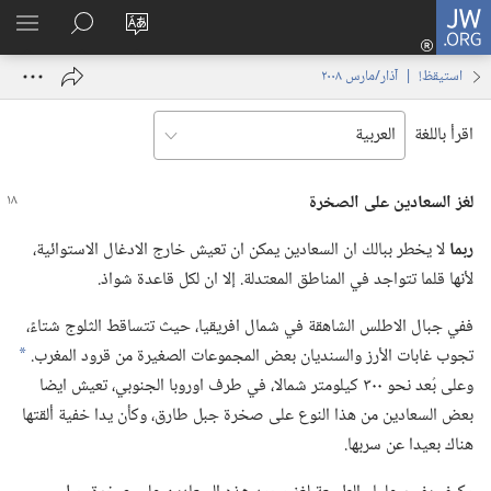
JW.ORG
تسجيل
تغيير
البحث
اظهر
الدخول
لغة
في
القائم
(يفتح
استيقظ‏!‏ | ‏‎آذار/مارس‏ ‏‎٢٠٠٨‏
الموقع
JW.‎ORG
نافذة
جديدة)
اقرأ باللغة
لغز السعادين على الصخرة
ربما
لا يخطر ببالك ان السعادين يمكن ان تعيش خارج الادغال الاستوائية،‏
لأنها قلما تتواجد في المناطق المعتدلة.‏ إلا ان لكل قاعدة شواذ.‏
ففي جبال الاطلس الشاهقة في شمال افريقيا،‏ حيث تتساقط الثلوج شتاءً،‏
تجوب غابات الأرز والسنديان بعض المجموعات الصغيرة من قرود المغرب.‏
*
وعلى بُعد نحو ٣٠٠ كيلومتر شمالا،‏ في طرف اوروبا الجنوبي،‏ تعيش ايضا
بعض السعادين من هذا النوع على صخرة جبل طارق،‏ وكأن يدا خفية ألقتها
هناك بعيدا عن سربها.‏