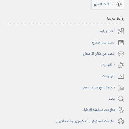
إعدادات المظهر
روابط سريعة
أُطلب زيارة
ابحث عن اجتماع
(يفتح
نافذة
ابحث عن مكان الاجتماع
(يفتح
جديدة)
نافذة
ما الجديد؟‏
جديدة)
الفيديوات
فيديوات مع وصف سمعي
بحث
معلومات مساعِدة للأطباء
معلومات للمسؤولين الحكوميين والصحافيين