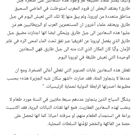
وكيف يفسر علماء الطبيعة لغز وجود هذه السعادين على صخرة جبل
طارق؟‏ يعتقد البعض ان قرود المغرب استوطنت في الماضي السحيق
مناطق متعددة من اوروبا،‏ ولم يبقَ منها إلا تلك التي تعيش اليوم في جبل
طارق.‏ ويعتقد علماء آخرون ان المستعمرين العرب او البريطانيين هم مَن
جلبوا هذه السعادين الى جبل طارق.‏ ويُحكى ايضا انها اجتازت مضيق جبل
طارق الذي يفصل اوروبا عن افريقيا عبر نفق تحت الماء امحى اثره في غابر
الزَّمان.‏ وأيًّا كان المكان الذي اتت منه الى جبل طارق،‏ فهي السعادين
الوحيدة التي تعيش طليقة في اوروبا اليوم.‏
تقطن هذه السعادين غابات الصنوبر التي تغطي أعالي الصخرة.‏ ومع ان
عددها لا يتجاوز المئة،‏ فقد صارت «اشهر سكان شبه الجزيرة هذه» بحسب
مطبوعة اصدرتها الرابطة الدولية لحماية الرئيسيات.‏
*
يشكِّل السياح الذين يتجاوز عددهم سبعة ملايين في السنة مورد طعام لا
ينضب لهذه السعادين العفاريت.‏ فمع انها تقتات النباتات البرية،‏ فقد اكتسبت
براعة في استجداء الطعام منهم،‏ او سرقته احيانا.‏ كما انها تحصل على
حصة من الفاكهة والخضر تؤمِّنها السلطات المحلية.‏