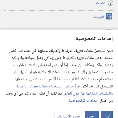
تعليمات
التبرعات
(يفتح
نافذة
جديدة)
مكتبة برج المراقبة الالكترونية
™
(يفتح
إعدادات الخصوصية
نافذة
JW Hub
جديدة)
(يفتح
نحن نستعمل ملفات تعريف الارتباط وتقنيات مشابهة كي نُقدِّم لك أفضل
نافذة
®
خدمة. بعض ملفات تعريف الارتباط ضرورية كي يعمل موقعنا ولا يمكن
تطبيق
JW Library
جديدة)
رفضها. ولكن بإمكانك أن تختار إما أن تقبل استعمال ملفات إضافية أو
مكتبة برج المراقبة
ترفض استعمالها. والهدف من هذه الملفات الإضافية هو أن نُسهِّل عليك
استخدام موقعنا. تأكَّد أننا لن نبيع أبدًا أيًّا من البيانات ولن نستعملها
للتسويق. لتعرف أكثر، اقرأ
سياسة استخدام ملفات تعريف الارتباط
والتقنيات المشابهة لها حول العالم
. كما تقدر أن تغيِّر إعداداتك في أي وقت
Copyright
© 2026 .Watch Tower Bible and Tract Society of Pennsylvania
من خلال
إعدادات الخصوصية
.
شروط الاستخدام
|
سياسة الخصوصية
|
إعدادات الخصوصية
عر
الم
أقبل
أرفض
تغيير الإعدادات