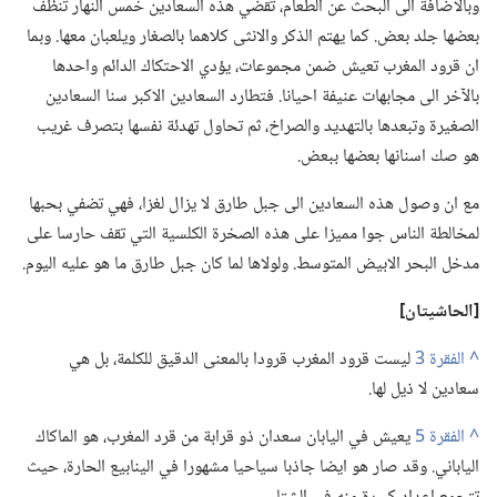
وبالاضافة الى البحث عن الطعام،‏ تقضي هذه السعادين خُمس النهار تنظِّف
بعضها جلد بعض.‏ كما يهتم الذكر والانثى كلاهما بالصغار ويلعبان معها.‏ وبما
ان قرود المغرب تعيش ضمن مجموعات،‏ يؤدي الاحتكاك الدائم واحدها
بالآخر الى مجابهات عنيفة احيانا.‏ فتطارد السعادين الاكبر سنا السعادين
الصغيرة وتبعدها بالتهديد والصراخ،‏ ثم تحاول تهدئة نفسها بتصرف غريب
هو صك اسنانها بعضها ببعض.‏
مع ان وصول هذه السعادين الى جبل طارق لا يزال لغزا،‏ فهي تضفي بحبها
لمخالطة الناس جوا مميزا على هذه الصخرة الكلسية التي تقف حارسا على
مدخل البحر الابيض المتوسط.‏ ولولاها لما كان جبل طارق ما هو عليه اليوم.‏
‏[الحاشيتان]‏
^
ليست قرود المغرب قرودا بالمعنى الدقيق للكلمة،‏ بل هي
سعادين لا ذيل لها.‏
^
يعيش في اليابان سعدان ذو قرابة من قرد المغرب،‏ هو الماكاك
الياباني.‏ وقد صار هو ايضا جاذبا سياحيا مشهورا في الينابيع الحارة،‏ حيث