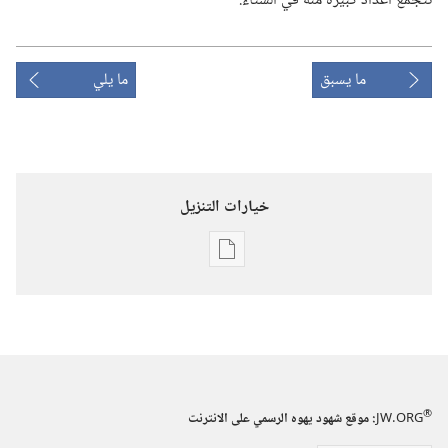
تتجمع اعداد كبيرة منه في الشتاء.‏
ما يسبق
ما يلي
خيارات التنزيل
خيارات
تنزيل
الاصدارات
استيقظ‏!‏
‏‎آذار/
مارس‏
®
JW.ORG
:‏ موقع شهود يهوه الرسمي على الانترنت