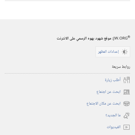
الاصدارات
استيقظ‏!‏
‏‎تشرين٢/
نوفمبر‏
®
JW.ORG
:‏ موقع شهود يهوه الرسمي على الانترنت
إعدادات المظهر
روابط سريعة
أُطلب زيارة
ابحث عن اجتماع
(يفتح
نافذة
ابحث عن مكان الاجتماع
(يفتح
جديدة)
نافذة
ما الجديد؟‏
جديدة)
الفيديوات