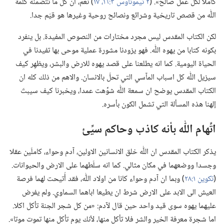
كاملا لكل عمل صالح».‏ (‏
٢ تيموثاوس ٣:‏١٦،‏ ١٧
‏)‏ نعم،‏ ان كل ما تتضمنه كلمة
اللّٰه من قصص تاريخية وشرائع ونصائح روحية وغيرها هو قيّم جدا.‏
لكن الكتاب المقدس ليس مجرد مختارات من النصوص المفيدة.‏ بل ينفرد
بكونه كتابا من يهوه اللّٰه.‏ فهو يزودنا مشورة عملية موحى بها تفيدنا في
الحياة اليومية.‏ كما انه يطلعنا على قصد يهوه للارض والبشر،‏ ويظهِر كيف
سيزيل اللّٰه كل اسباب المآ‌سي التي تحلّ بالانسان.‏ والاهم من ذلك كله ان
الكتاب المقدس يوضح ان سمعة اللّٰه شوِّهت عمدا،‏ ويخبرنا كيف سيبتّ
إلهنا هذه المسألة التي تشمل الكون بأسره.‏
اتِّهام اللّٰه بأنه كاذب وحاكم سيِّئ
يذكر الكتاب المقدس ان اللّٰه خلق الانسانين الاولين،‏ آدم وحواء،‏ كاملَين عقلا
وجسدا ووضعهما في مكان مثالي.‏ كما انه سلّطهما على الارض والحيوانات.‏
(‏
تكوين ١:‏٢٨
‏)‏ وبما ان آدم وحواء كانا من اولاد اللّٰه،‏ فقد أُتيحت لهما فرصة
العيش الى الابد على الارض شرط ان يطيعا اباهما السماوي.‏ ولم يفرض
عليهما يهوه سوى قيد واحد حين قال لآدم:‏ «من كل شجر الجنة تأكل اكلا.‏
اما شجرة معرفة الخير والشر فلا تأكل منها،‏ لأنك يوم تأكل منها تموت موتا».‏