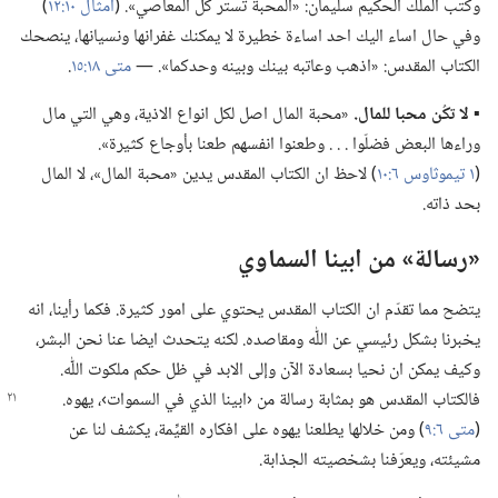
وكتب الملك الحكيم سليمان:‏ «المحبة تستر كل المعاصي».‏ (‏
امثال ١٠:‏١٢
‏)‏
وفي حال اساء اليك احد اساءة خطيرة لا يمكنك غفرانها ونسيانها،‏ ينصحك
الكتاب المقدس:‏ «اذهب وعاتبه بينك وبينه وحدكما».‏ —‏
متى ١٨:‏١٥
‏.‏
▪ لا تكُن محبا للمال.‏
«محبة المال اصل لكل انواع الاذية،‏ وهي التي مال
وراءها البعض فضلّوا .‏ .‏ .‏ وطعنوا انفسهم طعنا بأوجاع كثيرة».‏
(‏
١ تيموثاوس ٦:‏١٠
‏)‏ لاحظ ان الكتاب المقدس يدين «محبة المال»،‏ لا المال
بحد ذاته.‏
‏«رسالة» من ابينا السماوي
يتضح مما تقدّم ان الكتاب المقدس يحتوي على امور كثيرة.‏ فكما رأينا،‏ انه
يخبرنا بشكل رئيسي عن اللّٰه ومقاصده.‏ لكنه يتحدث ايضا عنا نحن البشر،‏
وكيف يمكن ان نحيا بسعادة الآن وإلى الابد في ظل حكم ملكوت اللّٰه.‏
فالكتاب المقدس هو بمثابة رسالة من ‹ابينا
الذي في السموات›،‏ يهوه.‏
(‏
متى ٦:‏٩
‏)‏ ومن خلالها يطلعنا يهوه على افكاره القيِّمة،‏ يكشف لنا عن
مشيئته،‏ ويعرّفنا بشخصيته الجذابة.‏