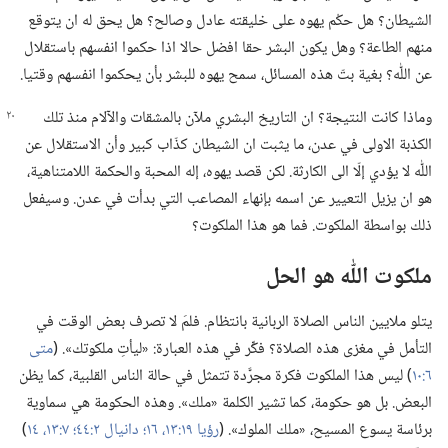
الشيطان؟‏ هل حكْم يهوه على خليقته عادل وصالح؟‏ هل يحق له ان يتوقع
منهم الطاعة؟‏ وهل يكون البشر حقا افضل حالا اذا حكموا انفسهم باستقلال
عن اللّٰه؟‏ بغية بتّ هذه المسائل،‏ سمح يهوه للبشر بأن يحكموا انفسهم وقتيا.‏
وماذا كانت النتيجة؟‏ ان التاريخ البشري ملآن بالمشقات والآلام منذ تلك
الكذبة الاولى في عدن،‏ ما يثبت ان الشيطان كذّاب كبير وأن الاستقلال عن
اللّٰه لا يؤدي إلّا الى الكارثة.‏ لكن قصد يهوه،‏ إله المحبة والحكمة اللامتناهية،‏
هو ان يزيل التعيير عن اسمه بإنهاء المصاعب التي بدأت في عدن.‏ وسيفعل
ذلك بواسطة الملكوت.‏ فما هو هذا الملكوت؟‏
ملكوت اللّٰه هو الحل
يتلو ملايين الناس الصلاة الربانية بانتظام.‏ فلمَ لا تصرف بعض الوقت في
التأمل في مغزى هذه الصلاة؟‏ فكِّر في هذه العبارة:‏ «ليأتِ ملكوتك».‏ (‏
متى
٦:‏١٠
‏)‏ ليس هذا الملكوت فكرة مجرَّدة تتمثل في حالة الناس القلبية،‏ كما يظن
البعض.‏ بل هو حكومة،‏ كما تشير الكلمة «ملك».‏ وهذه الحكومة هي سماوية
برئاسة يسوع المسيح،‏ «ملك الملوك».‏ (‏
رؤيا ١٩:‏١٣،‏
١٦؛‏
دانيال ٢:‏٤٤؛‏
٧:‏١٣،‏ ١٤
‏)‏