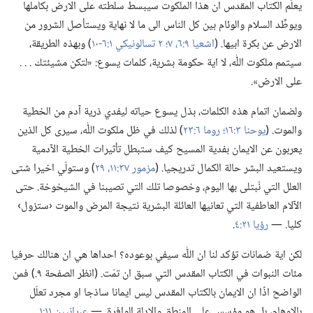
يعلّم الكتاب المقدس ان هذا الملكوت سيبسط سلطته على الارض بكاملها
ويوطِّد السلام والوئام بين كل الناس الى ما لا نهاية ويستأصل الشرور من
الارض عن بكرة ابيها.‏ (‏
اشعيا ٩:‏٦،‏ ٧؛‏
٢ تسالونيكي ١:‏٦-‏١٠
‏)‏ وبهذه الطريقة،‏
سيتمم ملكوت اللّٰه،‏ لا اية حكومة بشرية،‏ كلمات يسوع:‏ «لتكن مشيئتك .‏ .‏ .‏
على الارض».‏
ولضمان اتمام هذه الكلمات،‏ بذل يسوع حياته ليفدي ذرية آدم من الخطية
والموت.‏ (‏
يوحنا ٣:‏١٦؛‏
روما ٦:‏٢٣
‏)‏ لذلك في ظل ملكوت اللّٰه،‏ سيرى كل الذين
يعربون عن الايمان بفدية المسيح كيف ستبطل تأثيرات الخطية الآدمية
ويستعيد البشر حالة الكمال تدريجيا.‏ (‏
مزمور ٣٧:‏١١،‏
٢٩
‏)‏ وستولّي اخيرا شتى
العلل التي نُبتلى بها اليوم،‏ وخصوصا تلك التي تصيبنا في الشيخوخة.‏ حتى
الآلام العاطفية التي تعانيها العائلة البشرية نتيجة المرض والموت ‹ستزول›
كليا.‏ —‏
رؤيا ٢١:‏٤
‏.‏
لكن اية ضمانات تؤكد لنا ان اللّٰه سيفي بوعوده؟‏ احداها هي ان هنالك حرفيا
مئات النبوات في الكتاب المقدس التي سبق ان تمّت.‏ (‏انظر الصفحة ٩.‏)‏ فمن
الواضح اذًا ان الايمان بالكتاب المقدس ليس ايمانا ساذجا او مجرد تعلّل
بالاوهام،‏ بل هو مؤسس على المنطق والادلة الوافرة.‏ —‏
عبرانيين ١١:‏١
‏.‏