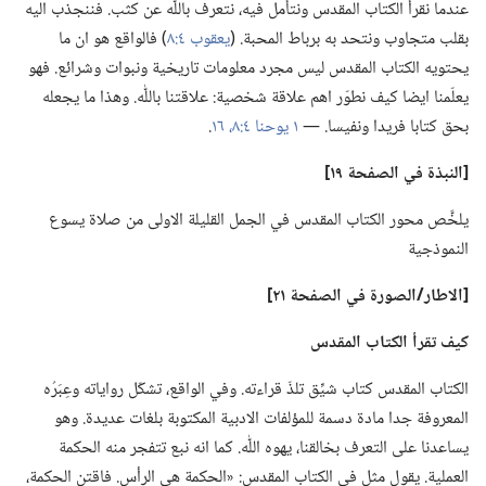
عندما نقرأ الكتاب المقدس ونتأمل فيه،‏ نتعرف باللّٰه عن كثب.‏ فننجذب اليه
بقلب متجاوب ونتحد به برباط المحبة.‏ (‏
يعقوب ٤:‏٨
‏)‏ فالواقع هو ان ما
يحتويه الكتاب المقدس ليس مجرد معلومات تاريخية ونبوات وشرائع.‏ فهو
يعلّمنا ايضا كيف نطوّر اهم علاقة شخصية:‏ علاقتنا باللّٰه.‏ وهذا ما يجعله
بحق كتابا فريدا ونفيسا.‏ —‏
١ يوحنا ٤:‏٨،‏
١٦
‏.‏
‏[النبذة في الصفحة ١٩]‏
يلخَّص محور الكتاب المقدس في الجمل القليلة الاولى من صلاة يسوع
النموذجية
‏[الاطار/‏الصورة في الصفحة ٢١]‏
كيف تقرأ الكتاب المقدس
الكتاب المقدس كتاب شيِّق تلذّ قراءته.‏ وفي الواقع،‏ تشكّل رواياته وعِبَرُه
المعروفة جدا مادة دسمة للمؤلفات الادبية المكتوبة بلغات عديدة.‏ وهو
يساعدنا على التعرف بخالقنا،‏ يهوه اللّٰه.‏ كما انه نبع تتفجر منه الحكمة
العملية.‏ يقول مثل في الكتاب المقدس:‏ «الحكمة هي الرأس.‏ فاقتنِ الحكمة،‏