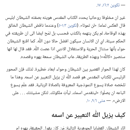
—‏
تكوين ٢:‏١٦،‏ ١٧
‏.‏
غير ان مخلوقا روحانيا يحدد الكتاب المقدس هويته بصفته الشيطان ابليس
قال العكس تماما:‏ «لن تموتا».‏ (‏
تكوين ٣:‏١-‏٥
‏)‏ وعندما ناقض الشيطان الخالق
بهذه الوقاحة،‏ لم يكن يتهمه بالكذب فحسب بل لمّح ايضا الى ان طريقته في
الحكم سيئة،‏ اي ان الانسان سيكون افضل حالا دون اللّٰه.‏ كما اقنع الشيطان
حواء بأنها ستنال الحرية والاستقلال الادبي اذا عصت اللّٰه.‏ فقد قال لها انها
ستصير «كاللّٰه»!‏ وبهذه الطريقة،‏ عاب الشيطان سمعة يهوه وقصده.‏
كان لهذا الحوار القصير بين الشيطان وحواء ابعاد خطيرة.‏ لذلك فإن المحور
الرئيسي للكتاب المقدس هو قصد اللّٰه ان يزيل التعيير عن اسمه.‏ وهذا ما
تلخصه صلاة يسوع النموذجية المعروفة بالصلاة الربانية.‏ فقد علّم يسوع
اتباعه ان يصلّوا:‏ «ليتقدس اسمك.‏ ليأتِ ملكوتك.‏ لتكن مشيئتك .‏ .‏ .‏ على
الارض».‏ —‏
متى ٦:‏٩،‏ ١٠
‏.‏
كيف يزيل اللّٰه التعيير عن اسمه
اثار الشيطان القضايا الجوهرية التالية:‏ مَن كان يقول الحقيقة،‏ يهوه ام