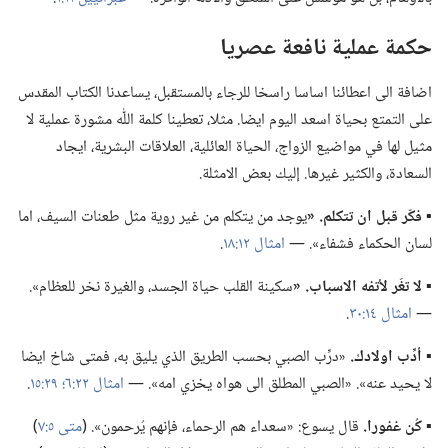
حكمة عملية نافعة عصريا
اضافة الى اعطائنا اساسا راسخا للرجاء بالمستقبل،‏ يساعدنا الكتاب المقدس
على التمتع بحياة اسعد اليوم ايضا.‏ مثلا،‏ تعطينا كلمة اللّٰه مشورة عملية لا
مثيل لها في مواضيع الزواج،‏ الحياة العائلية،‏ العلاقات البشرية،‏ ايجاد
السعادة،‏ والكثير غيرها.‏ إليك بعض الامثلة.‏
▪ فكّر قبل ان تتكلم.‏ «‏
يوجد من يتكلم من غير روية مثل طعنات السيف،‏ اما
لسان الحكماء فشفاء».‏ —‏
امثال ١٢:‏١٨
‏.‏
▪ لا تغَر لأتفه الاسباب.‏ «‏
سكينة القلب حياة الجسد،‏ والغيرة نخر للعظام».‏
—‏
امثال ١٤:‏٣٠
‏.‏
▪ أدِّب اولادك.‏
«درِّب الصبي بحسب الطريق الذي يليق به،‏ فمتى شاخ ايضا
لا يحيد عنه».‏ «الصبي المطلق الى هواه يخزي امه».‏ —‏
امثال ٢٢:‏٦؛‏
٢٩:‏١٥
‏.‏
▪ كُن غفورا.‏
قال يسوع:‏ «سعداء هم الرحماء،‏ فإنهم يُرحمون».‏ (‏
متى ٥:‏٧
‏)‏