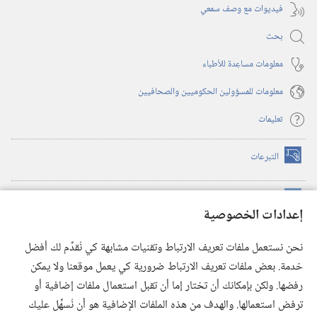
فيديوات مع وصف سمعي
بحث
معلومات مساعِدة للأطباء
معلومات للمسؤولين الحكوميين والصحافيين
تعليمات
التبرعات
(يفتح
نافذة
جديدة)
مكتبة برج المراقبة الالكترونية
™
(يفتح
إعدادات الخصوصية
نافذة
JW Hub
جديدة)
(يفتح
نحن نستعمل ملفات تعريف الارتباط وتقنيات مشابهة كي نُقدِّم لك أفضل
نافذة
®
خدمة. بعض ملفات تعريف الارتباط ضرورية كي يعمل موقعنا ولا يمكن
تطبيق
JW Library
جديدة)
رفضها. ولكن بإمكانك أن تختار إما أن تقبل استعمال ملفات إضافية أو
مكتبة برج المراقبة
ترفض استعمالها. والهدف من هذه الملفات الإضافية هو أن نُسهِّل عليك