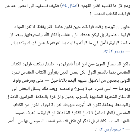
ومع كل ما تقتنيه اقتنِ الفهم».‏ (‏
امثال ٤:‏٧
‏)‏ فكيف تستفيد الى اقصى حد من
قراءتك للكتاب المقدس؟‏
حاوِل ان تبرمج وقت قراءتك حين تكون عادة اكثر يقظة.‏ لا تقرإ المواد
قراءة سطحية.‏ بل ليكن هدفك ملء عقلك بأفكار اللّٰه واستيعابها.‏ وبعد كل
جلسة قراءة،‏
تأمل
في ما قرأته وقارنه بما تعرفه،‏ فيعمق فهمك وتقديرك.‏
—‏
مزمور ١٤٣:‏٥
‏.‏
ولكن قد يسأل المرء:‏ «من اين ابدأ بالقراءة؟‏».‏ طبعا،‏ يمكنك قراءة الكتاب
المقدس بدءا بالسفر الاول.‏ لكن بعض الذين يقرأون الكتاب المقدس للمرة
الاولى يجدون من الاسهل عليهم
البدء بالاناجيل
—‏ متى ومرقس ولوقا
ويوحنا —‏ التي تسرد حياة يسوع وخدمته.‏ وبعد ذلك ينتقل البعض الى
الاسفار الشعرية المكتوبة بأسلوب جميل والزاخرة بالحكمة:‏ المزامير،‏ الامثال،‏
والجامعة.‏ وهكذا،‏ تكون قد أُثيرت شهيتك لقراءة اجزاء اخرى من الكتاب
المقدس.‏ (‏انظر ادناه.‏)‏ لا تتبنَّ الفكرة الخاطئة ان قراءة ما يُعرف عموما
بالعهد الجديد كافية.‏ بل تذكّر ان
‏«كل الاسفار المقدسة
موحى بها من اللّٰه».‏
—‏
٢ تيموثاوس ٣:‏١٦
‏.‏