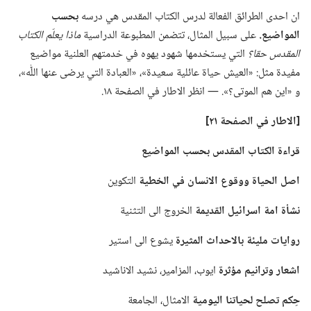
ان احدى الطرائق الفعالة لدرس الكتاب المقدس هي درسه
بحسب
المواضيع.‏
على سبيل المثال،‏ تتضمن المطبوعة الدراسية
ماذا يعلّم الكتاب
المقدس حقا؟‏
التي يستخدمها شهود يهوه في خدمتهم العلنية مواضيع
مفيدة مثل:‏ «العيش حياة عائلية سعيدة»،‏ «العبادة التي يرضى عنها اللّٰه»،‏
و «اين هم الموتى؟‏».‏ —‏ انظر الاطار في الصفحة ١٨.‏
‏[الاطار في الصفحة ٢١]‏
قراءة الكتاب المقدس بحسب المواضيع
اصل الحياة ووقوع الانسان في الخطية
التكوين
نشأة امة اسرائيل القديمة
الخروج الى التثنية
روايات مليئة بالاحداث المثيرة
يشوع الى استير
اشعار وترانيم مؤثرة
ايوب،‏ المزامير،‏ نشيد الاناشيد
حِكم تصلح لحياتنا اليومية
الامثال،‏ الجامعة