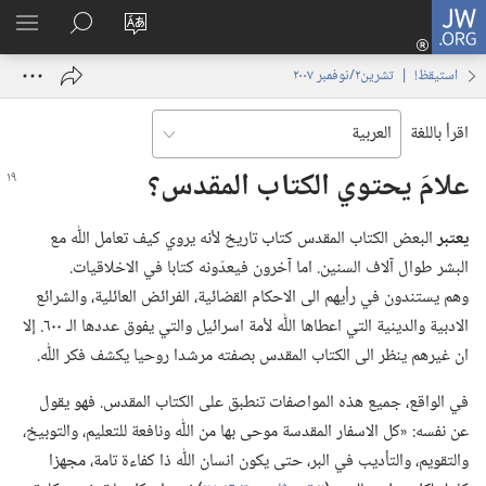
JW.ORG
تسجيل
تغيير
البحث
اظهر
الدخول
لغة
في
القائم
(يفتح
استيقظ‏!‏ | ‏‎تشرين٢/نوفمبر‏ ‏‎٢٠٠٧‏
الموقع
JW.‎ORG
نافذة
جديدة)
اقرأ باللغة
علامَ يحتوي الكتاب المقدس؟‏
يعتبر
البعض الكتاب المقدس كتاب تاريخ لأنه يروي كيف تعامل اللّٰه مع
البشر طوال آلاف السنين.‏ اما آخرون فيعدّونه كتابا في الاخلاقيات.‏
وهم يستندون في رأيهم الى الاحكام القضائية،‏ الفرائض العائلية،‏ والشرائع
الادبية والدينية التي اعطاها اللّٰه لأمة اسرائيل والتي يفوق عددها الـ‍ ٦٠٠.‏ إلا
ان غيرهم ينظر الى الكتاب المقدس بصفته مرشدا روحيا يكشف فكر اللّٰه.‏
في الواقع،‏ جميع هذه المواصفات تنطبق على الكتاب المقدس.‏ فهو يقول
عن نفسه:‏ «كل الاسفار المقدسة موحى بها من اللّٰه ونافعة للتعليم،‏ والتوبيخ،‏
والتقويم،‏ والتأديب في البر،‏ حتى يكون انسان اللّٰه ذا كفاءة تامة،‏ مجهزا