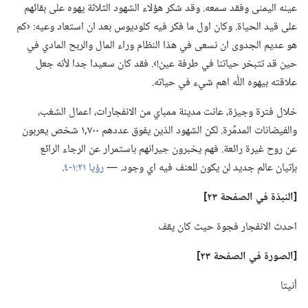
عينه اليمنى وفقد سمعه.‏ وقد شكر هؤلاء الشهود الثلاثة يهوه على بقائهم
على قيد الحياة.‏ وكان اول ما فكر فيه كلوديوس بعد ان استعاد وعيه:‏ ‹كم
هو عديم الجدوى ان نسعى في هذا النظام وراء المال والربح المادي في
حين قد تتبخر حياتنا في طرفة عين!‏›.‏ فقد كان سعيدا جدا لأنه جعل
علاقته بيهوه اللّٰه اهم شيء في حياته.‏
خلال فترة وجيزة،‏ عانت مدينة ممباي من الانفجارات،‏ اعمال الشغب،‏
والفيضانات المدمِّرة.‏ لكن الشهود الذين يفوق عددهم ٧٠٠‏,١ شخص يعربون
عن روح غيرة رائعة.‏ فهم يخبرون جيرانهم باستمرار عن الرجاء الرائع
بإتيان عالم جديد لن يكون للعنف فيه اي وجود.‏ —‏
رؤيا ٢١:‏١-‏٤
‏.‏
‏[النبذة
في
الصفحة ٢٣]‏
احدث الانفجار فجوة حيث كان يقف
‏[الصورة
في
الصفحة ٢٣]‏
أنيتا