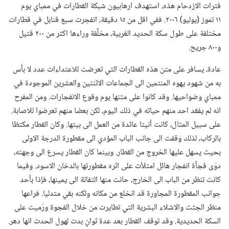
فترات الازدحام هذه،‏ استهدف ارهابيون شبكة القطارات في ممباي يوم
١١ تموز (‏يوليو)‏ ٢٠٠٦.‏ ففي اقل من ١٥ دقيقة،‏ انفجرت سبع قنابل في قطارات
مختلفة على طول سكة الحديد الغربية،‏ مخلِّفة وراءها اكثر من ٢٠٠ قتيل
و٨٠٠ جريح.‏
عادة،‏ يسافر على متن هذه القطارات التي تعرضت للاعتداءات عدد لا بأس
به من شهود يهوه المنتمين الى الجماعات الاثنتين والعشرين الموجودة في
ممباي وضواحيها.‏ وقد كانوا على متنها يوم وقوع الانفجارات.‏ ومن المفرح
انه لم يفقد احد منهم حياته في ذلك اليوم،‏ لكن بعضا منهم تعرضوا للاصابة.‏
على سبيل المثال،‏ كانت أنيتا عائدة من العمل الى بيتها.‏ وكان القطار مكتظا
بالركاب،‏ لذلك وقفت الى جانب الباب المؤدي الى مقطورة الدرجة الاولى
بحيث يسهل عليها الخروج من القطار.‏ وبينما كان القطار يسرع الى وجهته،‏
دوّى فجأة انفجار هائل امتلأت على اثره مقطورتها بالدخان الاسود.‏ وفيما
كانت تنظر من الباب الى الخارج،‏ حانت منها التفاتة الى يمينها،‏ فإذا بأحد
جوانب المقطورة المجاورة قد انخلع من مكانه ولكنه بقي متدليا.‏ فراعها
منظر الجثث والاشلاء البشرية التي تطايرت من خلال الفجوة ورُميت على
السكة الحديدية.‏ وقد توقف القطار بعد عدة ثوانٍ بدت لهول الحدث انها دهر.‏