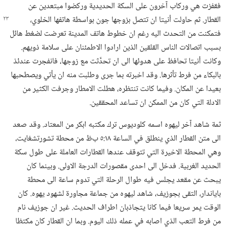
فقفزت هي وركاب آخرون على السكة الحديدية وركضوا مبتعدين عن
القطار.‏ ثم
حاولت أنيتا ان تتصل بزوجها جون بواسطة هاتفها الخلوي،‏
فتمكنت من التحدث اليه رغم ان خطوط هاتف المدينة تعرضت لضغط هائل
بسبب اتصالات الناس القلقين الذين ارادوا الاطمئنان على سلامة ذويهم.‏
وكانت أنيتا تحافظ على هدوئها الى ان تحدَّثت مع زوجها،‏ فانفجرت عندئذ
بالبكاء من فرط تأثرها.‏ وقد اخبرته بما جرى وطلبت منه ان يأتي ويصطحبها
بعيدا عن المكان.‏ وفيما كانت تنتظره،‏ هطلت الامطار وجرفت الكثير من
الادلة التي كان من الممكن ان تساعد المحققين.‏
ثمة شاهد آخر ليهوه اسمه كلوديوس ترك مكتبه ابكر من المعتاد.‏ وقد صعد
الى متن القطار الذي ينطلق في الساعة ١٨:‏٥ ب‌ظ من محطة تشورتشغايت،‏
وهي المحطة الاخيرة التي تتوقف عندها القطارات العاملة على طول سكة
الحديد الغربية.‏ فدخل الى احدى مقصورات الدرجة الاولى.‏ وبينما كان
يبحث عن مقعد يجلس فيه طوال الرحلة التي تدوم ساعة الى محطة
باياندار،‏ التقى بجوزيف،‏ شاهد ليهوه من جماعة مجاورة لشهود يهوه.‏ كان
الوقت يمر سريعا فيما كانا يتجاذبان اطراف الحديث.‏ غير ان جوزيف نام
من فرط التعب الذي اصابه في عمله ذلك اليوم.‏ وبما ان القطار كان مكتظا