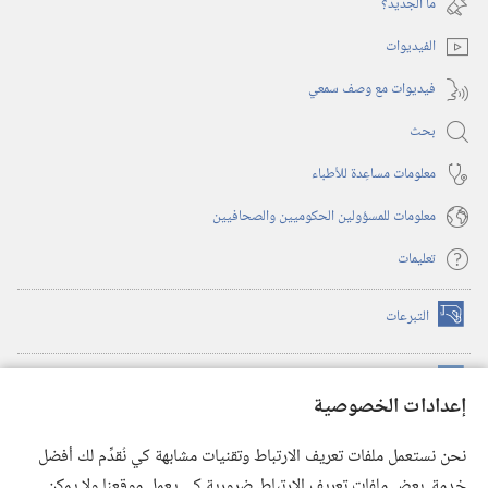
ما الجديد؟‏
جديدة)
الفيديوات
فيديوات مع وصف سمعي
بحث
معلومات مساعِدة للأطباء
معلومات للمسؤولين الحكوميين والصحافيين
تعليمات
التبرعات
(يفتح
نافذة
جديدة)
مكتبة برج المراقبة الالكترونية
™
(يفتح
إعدادات الخصوصية
نافذة
JW Hub
جديدة)
(يفتح
نحن نستعمل ملفات تعريف الارتباط وتقنيات مشابهة كي نُقدِّم لك أفضل
نافذة
®
خدمة. بعض ملفات تعريف الارتباط ضرورية كي يعمل موقعنا ولا يمكن
تطبيق
JW Library