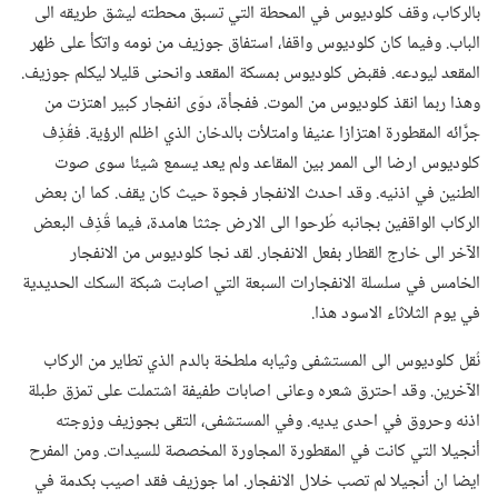
بالركاب،‏ وقف كلوديوس في المحطة التي تسبق محطته ليشق طريقه الى
الباب.‏ وفيما كان كلوديوس واقفا،‏ استفاق جوزيف من نومه واتكأ على ظهر
المقعد ليودعه.‏ فقبض كلوديوس بمسكة المقعد وانحنى قليلا ليكلم جوزيف.‏
وهذا ربما انقذ كلوديوس من الموت.‏ ففجأة،‏ دوّى انفجار كبير اهتزت من
جرَّائه المقطورة اهتزازا عنيفا وامتلأت بالدخان الذي اظلم الرؤية.‏ فقُذِف
كلوديوس ارضا الى الممر بين المقاعد ولم يعد يسمع شيئا سوى صوت
الطنين في اذنيه.‏ وقد احدث الانفجار فجوة حيث كان يقف.‏ كما ان بعض
الركاب الواقفين بجانبه طُرحوا الى الارض جثثا هامدة،‏ فيما قُذِف البعض
الآخر الى خارج القطار بفعل الانفجار.‏ لقد نجا كلوديوس من الانفجار
الخامس في سلسلة الانفجارات السبعة التي اصابت شبكة السكك الحديدية
في يوم الثلاثاء الاسود هذا.‏
نُقل كلوديوس الى المستشفى وثيابه ملطخة بالدم الذي تطاير من الركاب
الآخرين.‏ وقد احترق شعره وعانى اصابات طفيفة اشتملت على تمزق طبلة
اذنه وحروق في احدى يديه.‏ وفي المستشفى،‏ التقى بجوزيف وزوجته
أنجيلا التي كانت في المقطورة المجاورة المخصصة للسيدات.‏ ومن المفرح
ايضا ان أنجيلا لم تصب خلال الانفجار.‏ اما جوزيف فقد اصيب بكدمة في