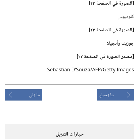
‏[الصورة
في
الصفحة ٢٣]‏
كلوديوس
‏[الصورة
في
الصفحة ٢٣]‏
جوزيف وأنجيلا
‏[مصدر الصورة
في
الصفحة ٢٢]‏
Sebastian D’Souza/AFP/Getty Images
ما يسبق
ما يلي
خيارات التنزيل