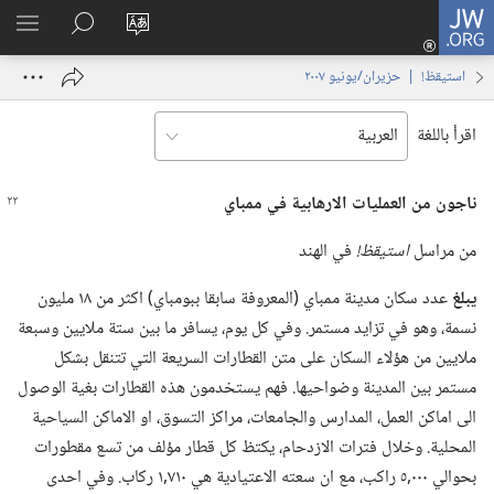
JW.ORG
تسجيل
تغيير
البحث
اظهر
الدخول
لغة
في
القائم
(يفتح
استيقظ‏!‏ | ‏‎حزيران/يونيو‏ ‏‎٢٠٠٧‏
الموقع
JW.‎ORG
نافذة
جديدة)
اقرأ باللغة
ناجون من العمليات الارهابية
في
ممباي
من مراسل
استيقظ!‏
في الهند
يبلغ
عدد سكان مدينة ممباي (‏المعروفة سابقا ببومباي)‏ اكثر من ١٨ مليون
نسمة،‏ وهو في تزايد مستمر.‏ وفي كل يوم،‏ يسافر ما بين ستة ملايين وسبعة
ملايين من هؤلاء السكان على متن القطارات السريعة التي تتنقل بشكل
مستمر بين المدينة وضواحيها.‏ فهم يستخدمون هذه القطارات بغية الوصول
الى اماكن العمل،‏ المدارس والجامعات،‏ مراكز التسوق،‏ او الاماكن السياحية
المحلية.‏ وخلال فترات الازدحام،‏ يكتظ كل قطار مؤلف من تسع مقطورات
بحوالي ٠٠٠‏,٥ راكب،‏ مع ان سعته الاعتيادية هي ٧١٠‏,١ ركاب.‏ وفي احدى