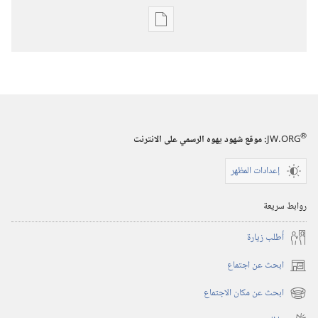
خيارات
تنزيل
الاصدارات
استيقظ‏!‏
‏‎حزيران/
يونيو‏
®
JW.ORG
:‏ موقع شهود يهوه الرسمي على الانترنت
إعدادات المظهر
روابط سريعة
أُطلب زيارة
ابحث عن اجتماع
(يفتح
نافذة
ابحث عن مكان الاجتماع
(يفتح
جديدة)
نافذة