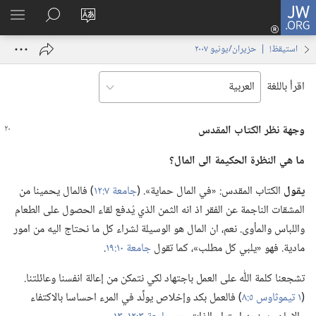
JW.ORG
تسجيل
تغيير
البحث
اظهر
الدخول
لغة
في
القائم
(يفتح
استيقظ‏!‏ | ‏‎حزيران/يونيو‏ ‏‎٢٠٠٧‏
الموقع
JW.‎ORG
نافذة
جديدة)
اقرأ باللغة
وجهة نظر الكتاب المقدس
ما هي النظرة الحكيمة الى المال؟‏
يقول
الكتاب المقدس:‏ «في المال حماية».‏ (‏
جامعة ٧:‏١٢
‏)‏ فالمال يحمينا من
المشقات الناجمة عن الفقر اذ انه الثمن الذي يُدفع لقاء الحصول على الطعام
واللباس والمأوى.‏ نعم،‏ ان المال هو الوسيلة لشراء كل ما نحتاج اليه من امور
مادية.‏ فهو «يلبي كل مطلب»،‏ كما تقول
جامعة ١٠:‏١٩
‏.‏
تشجعنا كلمة اللّٰه على العمل باجتهاد لكي نتمكن من إعالة انفسنا وعائلتنا.‏
(‏
١ تيموثاوس ٥:‏٨
‏)‏ فالعمل بكد وإخلاص يولِّد في المرء احساسا بالاكتفاء