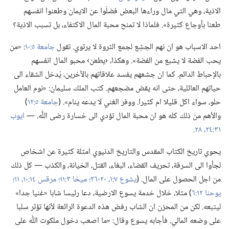
الاذية،‏ وهي التي مال وراءها البعض فضلّوا عن الايمان وطعنوا انفسهم
طعنا بأوجاع كثيرة».‏ فلماذا لا تمنح محبة المال الاكتفاء،‏ بل تسبب الاذية؟‏
احد الاسباب هو ان نهم الجشِع لجمع الثروة لا يرتوي.‏ تقول
جامعة ٥:‏١٠
‏:‏ «من
يحب الفضة لا يشبع من الفضة».‏ وهكذا،‏ ‹يطعن› محبو المال انفسهم
بالإحباط الدائم.‏ كما ان جشعهم يفسد علاقاتهم بالآخرين،‏ يُدخل الشقاء الى
حياتهم العائلية،‏ حتى انه يقض مضجعهم.‏ كتب الملك سليمان:‏ «نوم العامل
حلو،‏ سواء اكل قليلا ام كثيرا.‏ ووفر الغني لا يدعه ينام».‏ (‏
جامعة ٥:‏١٢
‏)‏
والأهم من ذلك كله هو ان محبة المال تؤدي الى خسارة رضى اللّٰه.‏ —‏
ايوب
٣١:‏٢٤،‏
٢٨
‏.‏
يحوي تاريخ الكتاب المقدس والتاريخ الدنيوي امثلة كثيرة عن اشخاص
لجأوا الى السرقة،‏ تحريف القضاء،‏ البغاء،‏ القتل،‏ الخيانة،‏ والكذب —‏ كل ذلك
من اجل الحصول على المال.‏ (‏
يشوع ٧:‏١،‏
٢٠-‏٢٦؛‏
ميخا ٣:‏١١؛‏
مرقس ١٤:‏١٠،‏ ١١؛‏
يوحنا ١٢:‏٦
‏)‏ مثلا،‏ خلال خدمة يسوع الارضية،‏ دعا رئيسا شابا «غنيا جدا»
ليتبعه.‏ لكن من المحزن ان الشاب رفض هذه الدعوة الرائعة لأنها تؤثر سلبا
على وضعه المالي.‏ فأجابه يسوع وقال:‏ «ما اصعب دخول ملكوت اللّٰه على