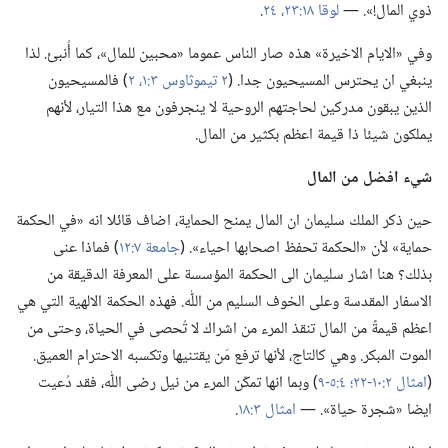
ذوي المال!‏».‏ —‏
لوقا ١٨:‏٢٣،‏ ٢٤
‏.‏
وفي «الايام الاخيرة» هذه صار الناس عموما «محبين للمال»،‏ كما أُنبئ.‏ لذا
ينبغي ان يحترس المسيحيون جدا.‏ (‏
٢ تيموثاوس ٣:‏١،‏ ٢
‏)‏ فالمسيحيون
الذين يبقون مدركين لحاجتهم الروحية لا ينجرفون مع هذا التيار،‏ لأنهم
يملكون شيئا ذا قيمة اعظم بكثير من المال.‏
شيء افضل من المال
حين ذكر الملك سليمان ان المال يمنح الحماية،‏ اضاف قائلا انه «في الحكمة
حماية» لأن «الحكمة تحفظ اصحابها احياء».‏ (‏
جامعة ٧:‏١٢
‏)‏ فماذا عنى
بذلك؟‏ هنا اشار سليمان الى الحكمة المؤسسة على المعرفة الدقيقة من
الاسفار المقدسة وعلى الخوف السليم من اللّٰه.‏ فهذه الحكمة الالهية التي هي
اعظم قيمةً من المال تنقذ المرء من اشراك لا تُحصى في الحياة،‏ وحتى من
الموت المبكر.‏ وهي كالتاج،‏ لأنها ترفع مَن يقتنيها وتكسبه الاحترام العميق.‏
(‏
امثال ٢:‏١٠-‏٢٢؛‏
٤:‏٥-‏٩
‏)‏ وبما انها تمكّن المرء من نيل رضى اللّٰه،‏ فقد دُعيت
ايضا «شجرة حياة».‏ —‏
امثال ٣:‏١٨
‏.‏