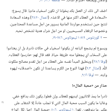
والامان ويمنحه احترام الذات.‏ —‏
جامعة ٣:‏١٢،‏ ١٣
‏.‏
اضف الى ذلك ان العمل بكد يخوّلنا ان نكون اسخياء ماديا.‏ قال يسوع:‏
«السعادة في العطاء اكثر منها في الاخذ».‏ (‏
اعمال ٢٠:‏٣٥
‏)‏ وهذه السعادة
تنتج حين نستخدم مواردنا المادية بسرور من اجل مساعدة المحتاجين،‏
وخصوصا الرفقاء المسيحيين،‏ او من اجل شراء هدية لشخص نحبه.‏
—‏
٢ كورنثوس ٩:‏٧؛‏
١ تيموثاوس ٦:‏١٧-‏١٩
‏.‏
ويسوع لم يشجع اتباعه ان يكونوا اسخياء في حالات نادرة،‏ بل ان يعتادوا
على السخاء،‏ اي يجعلوا منه طريقة حياة.‏ فقد قال لهم:‏ «‏
مارسوا
العطاء».‏
(‏
لوقا ٦:‏٣٨
‏)‏ وينطبق المبدأ نفسه على العطاء من اجل تقدم مصالح ملكوت
اللّٰه.‏ (‏
امثال ٣:‏٩
‏)‏ فهذا النوع من الكرم يساعدنا ان نكون «اصدقاء» ليهوه
وابنه.‏ —‏
لوقا ١٦:‏٩
‏.‏
حذارِ من «محبة المال»!‏
نادرا ما يمدّ الانانيون ايديهم للعطاء.‏ وإن فعلوا،‏ يكون ذلك بدافع خفي.‏
وغالبا ما يكون السبب
محبة المال التي لا تجلب عادةً إلا الشقاء،‏ على
عكس ما يتوقعون.‏ تقول
١ تيموثاوس ٦:‏١٠
‏:‏ «محبة المال اصل لكل انواع