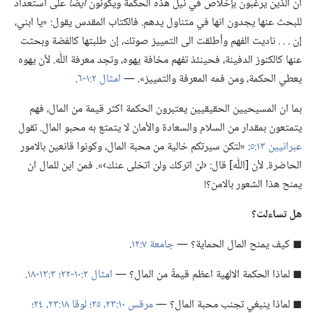
ان الذين يرغبون بإخلاص في نيل هذه الحكمة ويكونون
ايضا
على استعداد
للبحث عنها يجدون انها في متناول يدهم.‏ فالكتاب المقدس يقول:‏ «يا ابني،‏
إن .‏ .‏ .‏ ناديت الفهم وأطلقت الى التمييز صوتك،‏ إن طلبتها كالفضة وبحثت
عنها كالكنوز الدفينة،‏ فحينئذ تفهم مخافة يهوه،‏ وتجد معرفة اللّٰه.‏ لأن يهوه
يعطي الحكمة،‏ ومن فمه المعرفة والتمييز».‏ —‏
امثال ٢:‏١-‏٦
‏.‏
بما ان المسيحيين الحقيقيين يعتبرون الحكمة اكثر قيمة من المال،‏ فهم
يتمتعون بمقدار من السلام والسعادة والأمان لا يتمتع به محبو المال.‏ تقول
عبرانيين ١٣:‏٥
‏:‏ «لتكن سيرتكم خالية من محبة المال،‏ وكونوا قانعين بالامور
الحاضرة.‏ لأن [اللّٰه] قال:‏ ‹لن اتركك ولن اتخلى عنك›».‏ فمن اين للمال ان
يمنح هذا الشعور بالامن؟‏!‏
هل تساءلت؟‏
◼ كيف يمنح المال الحماية؟‏ —‏
جامعة ٧:‏١٢
‏.‏
◼ لماذا الحكمة الالهية اعظم قيمةً من المال؟‏ —‏
امثال ٢:‏١٠-‏٢٢؛‏
٣:‏١٣-‏١٨
‏.‏
◼ لماذا ينبغي تجنب محبة المال؟‏ —‏
مرقس ١٠:‏٢٣،‏
٢٥؛‏
لوقا ١٨:‏٢٣،‏ ٢٤؛‏