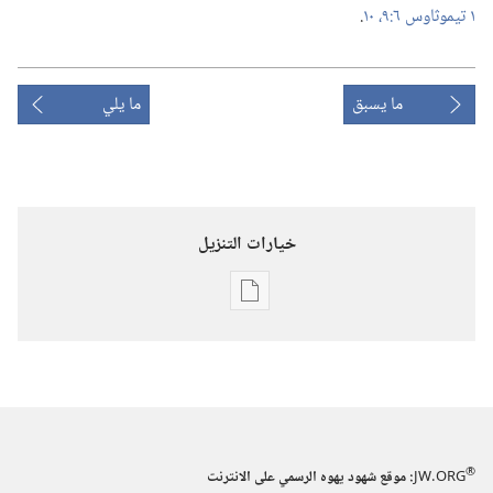
١ تيموثاوس ٦:‏٩،‏ ١٠
‏.‏
ما يسبق
ما يلي
خيارات التنزيل
خيارات
تنزيل
الاصدارات
استيقظ‏!‏
‏‎حزيران/
يونيو‏
®
JW.ORG
:‏ موقع شهود يهوه الرسمي على الانترنت