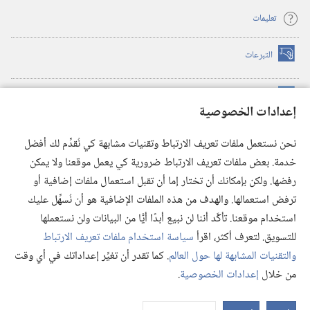
تعليمات
التبرعات
(يفتح
نافذة
جديدة)
مكتبة برج المراقبة الالكترونية
™
(يفتح
إعدادات الخصوصية
نافذة
JW Hub
جديدة)
(يفتح
نحن نستعمل ملفات تعريف الارتباط وتقنيات مشابهة كي نُقدِّم لك أفضل
نافذة
®
خدمة. بعض ملفات تعريف الارتباط ضرورية كي يعمل موقعنا ولا يمكن
تطبيق
JW Library
جديدة)
رفضها. ولكن بإمكانك أن تختار إما أن تقبل استعمال ملفات إضافية أو
مكتبة برج المراقبة
ترفض استعمالها. والهدف من هذه الملفات الإضافية هو أن نُسهِّل عليك
استخدام موقعنا. تأكَّد أننا لن نبيع أبدًا أيًّا من البيانات ولن نستعملها
للتسويق. لتعرف أكثر، اقرأ
سياسة استخدام ملفات تعريف الارتباط
والتقنيات المشابهة لها حول العالم
. كما تقدر أن تغيِّر إعداداتك في أي وقت
Copyright
© 2026 .Watch Tower Bible and Tract Society of Pennsylvania
من خلال
إعدادات الخصوصية
.
شروط الاستخدام
|
سياسة الخصوصية
|
إعدادات الخصوصية
عر
الم