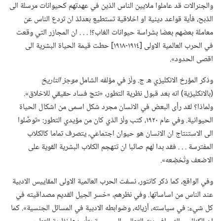
والجنرالات قد عاملوا ملايين الناس الذين في عهدتهم كحيوانات مرسلة الى
الذبح،‏ فأية قواعد دينية او اخلاقية تستطيع بعدئذ ان تردع الناس عن
معاملة بعضهم بعضا بشراسة حيوانات الغاب؟‏!‏ .‏ .‏ .‏ ان المجازر التي وقعت
في الحرب العالمية الاولى [١٩١٤-‏١٩١٨] حطت قيمة الحياة البشرية الى
اقصى الحدود».‏
وذكر المؤرخ الانكليزي ه‍.‏ ج.‏ ولْز في مؤلفه الشامل
موجز التاريخ
‏(‏بالانكليزية)‏ انه بعد قبول نظرية التطور،‏ «نتج فساد حقيقي للاخلاق».‏
ولماذا؟‏ لقد رأى البعض في الانسان مجرد شكل اسمى من اشكال الحياة
الحيوانية.‏ وفي عام ١٩٢٠،‏ كتب ولْز الذي كان من مؤيدي التطور:‏ «توصَّلوا
الى الاستنتاج ان الانسان هو حيوان اجتماعي،‏ يتصرف تماما كالكلاب
المفترسة .‏ .‏ .‏ فقد بدا لهم صائبا ان تتهجم الكلاب البشرية القوية على
الاضعف وتُخضِعه».‏
وفي الواقع،‏ كما ذكر كانتور،‏ نسفت الحرب العالمية الاولى المقاييس الادبية
عند الناس من اساساتها.‏ وفي نظرهم،‏ «خسر الجيل القديم مصداقيته في
كل شيء:‏ في سياسته،‏ أزيائه،‏ وضوابطه الادبية في المسائل الجنسية».‏ كما