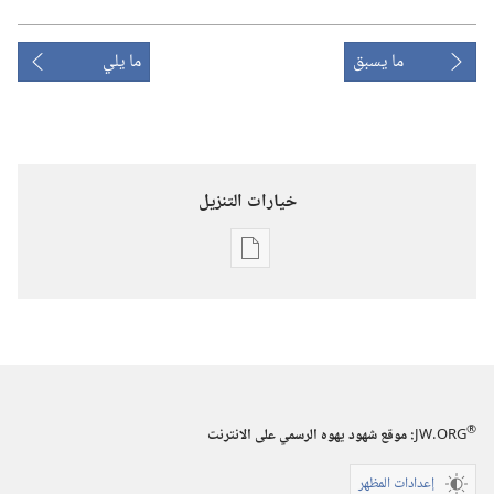
ما يسبق
ما يلي
خيارات التنزيل
خيارات
تنزيل
الاصدارات
استيقظ‏!‏
‏‎نيسان/
أبريل‏
®
JW.ORG
:‏ موقع شهود يهوه الرسمي على الانترنت
إعدادات المظهر