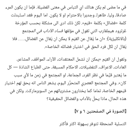
في ما مضى لم يكن هنالك اي التباس في معنى الفضيلة.‏ فإما ان يكون المرء
صادقا،‏ وليا،‏ طاهرا،‏ وجديرا بالاحترام او لا يكون.‏ اما اليوم فقد استُبدلت
كلمة «فضائل» بكلمة «قيَم».‏ لكنّ ذلك ادى الى مشكلة بحسب المؤرخة
ڠرترود هيمِلفارب التي تقول في مؤلفها
فساد الآداب
في
المجتمع
‏(‏بالانكليزية)‏:‏ «ان ما يُقال عن القيَم لا يمكن ان يُقال عن الفضائل،‏ .‏ .‏ .‏ فلا
يُقال ان لكل فرد الحق في اختيار فضائله الخاصة».‏
وتقول ان القيَم «يمكن ان تشمل المعتقدات،‏ الآراء،‏ المواقف،‏ المشاعر،‏
العادات،‏ الاعراف،‏ التفضيلات،‏ الاحكام المسبقة،‏ حتى الطباع الشاذة —‏ كل
ما يُعتبر قيِّما في نظر الفرد،‏ الجماعة،‏ او المجتمع في زمن ما لأي سبب
كان».‏ وفي المجتمع العصري المتحرِّر اليوم،‏ يشعر الناس انه يحق لهم اختيار
قيَمهم الخاصة،‏ تماما كما يختارون مشترياتهم من السوبرماركت.‏ ولكن في
هذه الحال،‏ ماذا يحلّ بالآداب والفضائل الحقيقية؟‏
‏[الصورة
في
الصفحتين ٦ و ٧]‏
التسلية المنحطة تتوفر بسهولة اكثر فأكثر