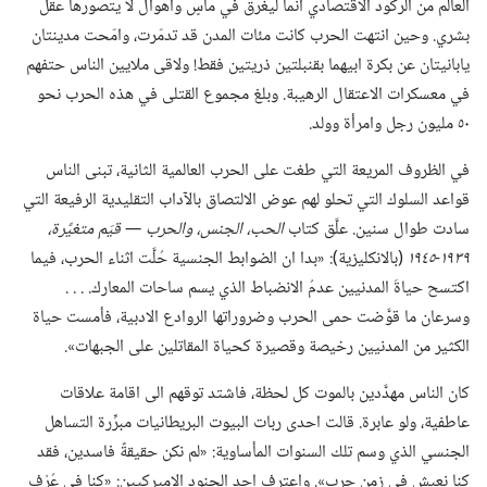
العالم من الركود الاقتصادي انما ليغرق في مآسٍ وأهوال لا يتصورها عقل
بشري.‏ وحين انتهت الحرب كانت مئات المدن قد تدمّرت،‏ وامّحت مدينتان
يابانيتان عن بكرة ابيهما بقنبلتين ذريتين فقط!‏ ولاقى ملايين الناس حتفهم
في معسكرات الاعتقال الرهيبة.‏ وبلغ مجموع القتلى في هذه الحرب نحو
٥٠ مليون رجل وامرأة وولد.‏
في الظروف المريعة التي طغت على الحرب العالمية الثانية،‏ تبنى الناس
قواعد السلوك التي تحلو لهم عوض الالتصاق بالآداب التقليدية الرفيعة التي
سادت طوال سنين.‏ علَّق كتاب
الحب،‏ الجنس،‏ والحرب —‏ قيَم متغيِّرة،‏
١٩٣٩-‏١٩٤٥
‏(‏بالانكليزية)‏:‏ «بدا ان الضوابط الجنسية حُلَّت اثناء الحرب،‏ فيما
اكتسح حياةَ المدنيين عدمُ الانضباط الذي يسم ساحات المعارك.‏ .‏ .‏ .‏
وسرعان ما قوَّضت حمى الحرب وضروراتها الروادع الادبية،‏ فأمست حياة
الكثير من المدنيين رخيصة وقصيرة كحياة المقاتلين على الجبهات».‏
كان الناس مهدَّدين بالموت كل لحظة،‏ فاشتد توقهم الى اقامة علاقات
عاطفية،‏ ولو عابرة.‏ قالت احدى ربات البيوت البريطانيات مبرِّرة التساهل
الجنسي الذي وسم تلك السنوات المأساوية:‏ «لم نكن حقيقةً فاسدين،‏ فقد
كنا نعيش في زمن حرب».‏ واعترف احد الجنود الاميركيين:‏ «كنا في عُرْف