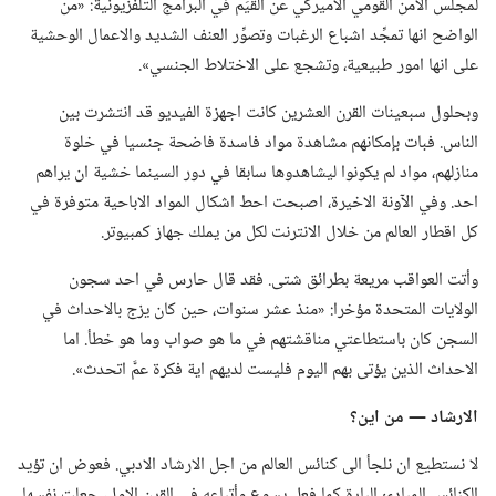
لمجلس الامن القومي الاميركي عن القيَم في البرامج التلفزيونية:‏ «من
الواضح انها تمجِّد اشباع الرغبات وتصوِّر العنف الشديد والاعمال الوحشية
على انها امور طبيعية،‏ وتشجع على الاختلاط الجنسي».‏
وبحلول سبعينات القرن العشرين كانت اجهزة الفيديو قد انتشرت بين
الناس.‏ فبات بإمكانهم مشاهدة مواد فاسدة فاضحة جنسيا في خلوة
منازلهم،‏ مواد لم يكونوا ليشاهدوها سابقا في دور السينما خشية ان يراهم
احد.‏ وفي الآونة الاخيرة،‏ اصبحت احط اشكال المواد الاباحية متوفرة في
كل اقطار العالم من خلال الانترنت لكل من يملك جهاز كمبيوتر.‏
وأتت العواقب مريعة بطرائق شتى.‏ فقد قال حارس في احد سجون
الولايات المتحدة مؤخرا:‏ «منذ عشر سنوات،‏ حين كان يزج بالاحداث في
السجن كان باستطاعتي مناقشتهم في ما هو صواب وما هو خطأ.‏ اما
الاحداث الذين يؤتى بهم اليوم فليست لديهم اية فكرة عمَّ اتحدث».‏
الارشاد —‏ من اين؟‏
لا نستطيع ان نلجأ الى كنائس العالم من اجل الارشاد الادبي.‏ فعوض ان تؤيد
الكنائس المبادئ البارة كما فعل يسوع وأتباعه في القرن الاول،‏ جعلت نفسها