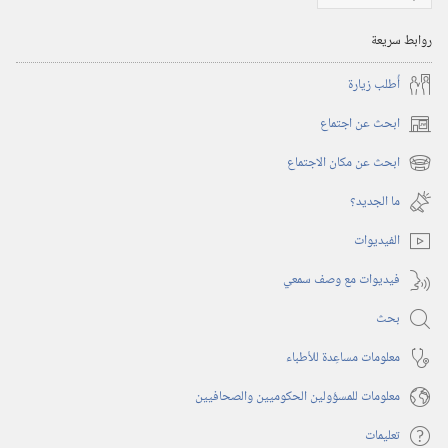
روابط سريعة
أُطلب زيارة
ابحث عن اجتماع
(يفتح
نافذة
ابحث عن مكان الاجتماع
(يفتح
جديدة)
نافذة
ما الجديد؟‏
جديدة)
الفيديوات
فيديوات مع وصف سمعي
بحث
معلومات مساعِدة للأطباء
معلومات للمسؤولين الحكوميين والصحافيين
تعليمات