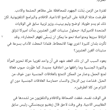
الحرب.‏
لفترة من الزمن،‏ بُذلت الجهود للمحافظة على مظاهر الحشمة والادب.‏
ففُرضت مثلا الرقابة على البرامج الاذاعية،‏ الافلام،‏ والبرامج التلفزيونية.‏ لكنّ
ذلك لم يدم طويلا.‏ اوضح وليم بينيت،‏ وزير تربية سابق في الولايات
المتحدة الاميركية:‏ «بحلول ستينات القرن العشرين،‏ بدأت اميركا تنزلق
انزلاقا
سريعا ومتواصلا نحو ما يمكن ان يُسمَّى تقهقر الحضارة».‏ وقد
تأثرت بلدان كثيرة اخرى بهذا الانحطاط.‏ فلماذا انحطت الآداب بسرعة في
ستينات القرن العشرين؟‏
يعود السبب الى ان ذلك العقد شهد في آن واحد تقريبا حركة تحرير المرأة
والثورة الجنسية وما رافقها من اخلاقية جديدة.‏ كما طوِّرت حبوب فعالة
لمنع الحمل،‏ وصار من الممكن التمتع بالعلاقات الجنسية دون خوف من
الحبَل.‏ فشاعت بين الرجال والنساء «ممارسة العلاقات الجنسية دون اي
التزام من كلا الطرفين».‏
في الوقت نفسه،‏ خففت الصحافة والافلام والتلفزيون من تشددها في
المقاييس الادبية.‏ وفي وقت لاحق قال زبغنيو بريجنسكي،‏ رئيس سابق