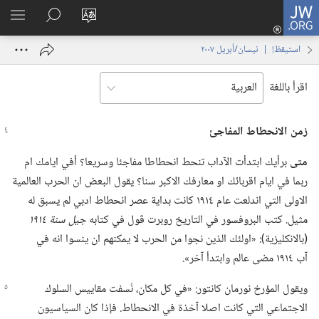
JW.ORG
تسجيل
تغيير
البحث
اظهر
الدخول
لغة
في
القائم
(يفتح
استيقظ‏!‏ | ‏‎نيسان/أبريل‏ ‏‎٢٠٠٧‏
الموقع
JW.‎ORG
نافذة
جديدة)
اقرأ باللغة
زمن الانحطاط المفاجئ
متى
برأيك ابتدأت الآداب تنحط انحطاطا مفاجئا وسريعا؟‏ أفي ايامك ام
ربما في ايام اقربائك او معارفك الاكبر سنا؟‏ يقول البعض ان الحرب العالمية
الاولى التي اندلعت عام ١٩١٤ كانت بداية عصر انحطاط ادبي لم يسبق له
مثيل.‏ كتب البروفسور في التاريخ روبرت ڤول في كتابه
جيل سنة ١٩١٤
‏(‏بالانكليزية)‏:‏ «اولئك الذين نجوا من الحرب لا يمكنهم ان ينسوا انه في
آب ١٩١٤ مضى عالم وابتدأ آخر».‏
ويقول المؤرخ نورمان كانتور:‏ «في كل مكان،‏ نُسفت مقاييس السلوك
الاجتماعي التي كانت اصلا آخذة في الانحطاط.‏ فإذا كان السياسيون