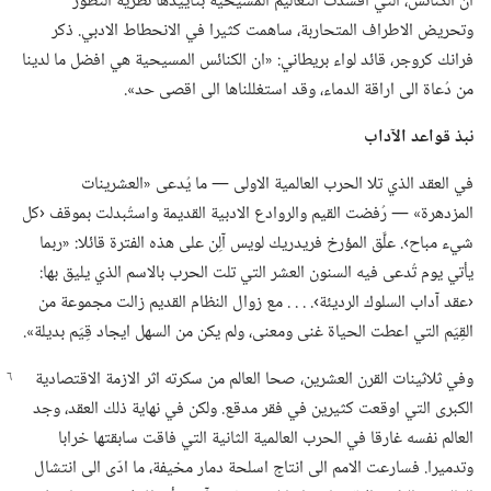
ان الكنائس،‏ التي افسدت التعاليم المسيحية بتأييدها نظرية التطور
وتحريض الاطراف المتحاربة،‏ ساهمت كثيرا في الانحطاط الادبي.‏ ذكر
فرانك كروجر،‏ قائد لواء بريطاني:‏ «ان الكنائس المسيحية هي افضل ما لدينا
من دُعاة الى اراقة الدماء،‏ وقد استغللناها الى اقصى حد».‏
نبذ قواعد الآداب
في العقد الذي تلا الحرب العالمية الاولى —‏ ما يُدعى «العشرينات
المزدهرة» —‏ رُفضت القيم والروادع الادبية القديمة واستُبدلت بموقف ‹كل
شيء مباح›.‏ علَّق المؤرخ فريدريك لويس آلِن على هذه الفترة قائلا:‏ «ربما
يأتي يوم تُدعى فيه السنون العشر التي تلت الحرب بالاسم الذي يليق بها:‏
‹عقد آداب السلوك الرديئة›.‏ .‏ .‏ .‏ مع زوال النظام القديم زالت مجموعة من
القِيَم التي اعطت الحياة غنى ومعنى،‏ ولم يكن من السهل ايجاد قِيَم بديلة».‏
وفي ثلاثينات القرن العشرين،‏ صحا العالم من سكرته اثر الازمة الاقتصادية
الكبرى التي اوقعت كثيرين في فقر مدقع.‏ ولكن في نهاية ذلك العقد،‏ وجد
العالم نفسه غارقا في الحرب العالمية الثانية التي فاقت سابقتها خرابا
وتدميرا.‏ فسارعت الامم الى انتاج اسلحة دمار مخيفة،‏ ما ادّى الى انتشال