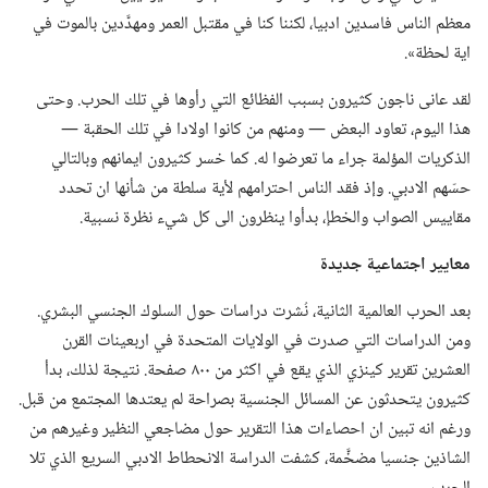
معظم الناس فاسدين ادبيا،‏ لكننا كنا في مقتبل العمر ومهدَّدين بالموت في
اية لحظة».‏
لقد عانى ناجون كثيرون بسبب الفظائع التي رأوها في تلك الحرب.‏ وحتى
هذا اليوم،‏ تعاود البعض —‏ ومنهم من كانوا اولادا في تلك الحقبة —‏
الذكريات المؤلمة جراء ما تعرضوا له.‏ كما خسر كثيرون ايمانهم وبالتالي
حسّهم الادبي.‏ وإذ فقد الناس احترامهم لأية سلطة من شأنها ان تحدد
مقاييس الصواب والخطإ،‏ بدأوا ينظرون الى كل شيء نظرة نسبية.‏
معايير اجتماعية جديدة
بعد الحرب العالمية الثانية،‏ نُشرت دراسات حول السلوك الجنسي البشري.‏
ومن الدراسات التي صدرت في الولايات المتحدة في اربعينات القرن
العشرين تقرير كينزي الذي يقع في اكثر من ٨٠٠ صفحة.‏ نتيجة لذلك،‏ بدأ
كثيرون يتحدثون عن المسائل الجنسية بصراحة لم يعتدها المجتمع من قبل.‏
ورغم انه تبين ان احصاءات هذا التقرير حول مضاجعي النظير وغيرهم من
الشاذين جنسيا مضخَّمة،‏ كشفت الدراسة الانحطاط الادبي السريع الذي تلا