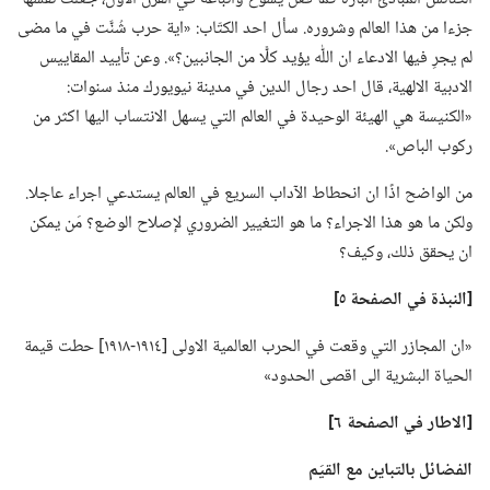
جزءا من هذا العالم وشروره.‏ سأل احد الكتّاب:‏ «اية حرب شُنَّت في ما مضى
لم يجرِ فيها الادعاء ان اللّٰه يؤيد كلًّا من الجانبين؟‏».‏ وعن تأييد المقاييس
الادبية الالهية،‏ قال احد رجال الدين في مدينة نيويورك منذ سنوات:‏
«الكنيسة هي الهيئة الوحيدة في العالم التي يسهل الانتساب اليها اكثر من
ركوب الباص».‏
من الواضح اذًا ان انحطاط الآداب السريع في العالم يستدعي اجراء عاجلا.‏
ولكن ما هو هذا الاجراء؟‏ ما هو التغيير الضروري لإصلاح الوضع؟‏ مَن يمكن
ان يحقق ذلك،‏ وكيف؟‏
‏[النبذة
في
الصفحة ٥]‏
‏«ان المجازر التي وقعت في الحرب العالمية الاولى [١٩١٤-‏١٩١٨] حطت قيمة
الحياة البشرية الى اقصى الحدود»‏
‏[الاطار
في
الصفحة ٦]‏
الفضائل بالتباين مع القيَم