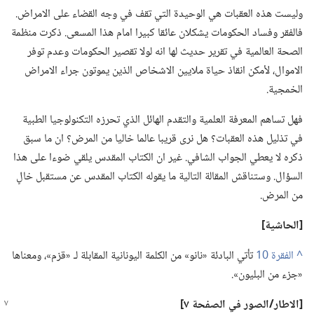
وليست هذه العقبات هي الوحيدة التي تقف في وجه القضاء على الامراض.‏
فالفقر وفساد الحكومات يشكلان عائقا كبيرا امام هذا المسعى.‏ ذكرت منظمة
الصحة العالمية في تقرير حديث لها انه لولا تقصير الحكومات وعدم توفر
الاموال،‏ لأمكن انقاذ حياة ملايين الاشخاص الذين يموتون جراء الامراض
الخمجية.‏
فهل تساهم المعرفة العلمية والتقدم الهائل الذي تحرزه التكنولوجيا الطبية
في تذليل هذه العقبات؟‏ هل نرى قريبا عالما خاليا من المرض؟‏ ان ما سبق
ذكره لا يعطي الجواب الشافي.‏ غير ان الكتاب المقدس يلقي ضوءا على هذا
السؤال.‏ وستناقش المقالة التالية ما يقوله الكتاب المقدس عن مستقبل خالٍ
من المرض.‏
‏[الحاشية]‏
^
تأتي البادئة «نانو» من الكلمة اليونانية المقابلة لـ‍ «قزم»،‏ ومعناها
«جزء من البليون».‏
‏[الاطار/‏الصور
في
الصفحة ٧]‏