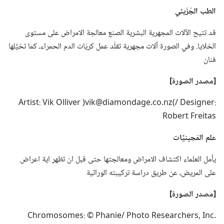
الطب الجُزَيئي
قد تتيح الآلات المجهرية البشرية الصنع معالجة الامراض على مستوى
الخلايا.‏ وفي الصورة آلات مجهرية تقلّد عمل كريّات الدم الحمراء،‏ كما تخيَّلها
فنان
‏[مصدر الصورة]‏
Artist: Vik Olliver )vik@diamondage.‎co.‎nz(/ Designer:
Robert Freitas
علم المَجينيَّات
يأمل العلماء اكتشاف الامراض ومعالجتها حتى قبل ان تظهر اية اعراض
على المريض،‏ عن طريق دراسة تركيبته الوراثية
‏[مصدر الصورة]‏
Chromosomes: © Phanie/ Photo Researchers,‎ Inc.‎