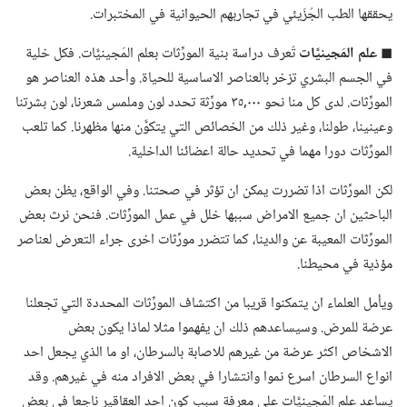
يحققها الطب الجُزَيئي في تجاربهم الحيوانية في المختبرات.‏
◼
علم المَجينيَّات
تُعرف دراسة بنية المورِّثات بعلم المَجينيَّات.‏ فكل خلية
في الجسم البشري تزخر بالعناصر الاساسية للحياة.‏ وأحد هذه العناصر هو
المورِّثات.‏ لدى كل منا نحو ٠٠٠‏,٣٥ مورِّثة تحدد لون وملمس شعرنا،‏ لون بشرتنا
وعينينا،‏ طولنا،‏ وغير ذلك من الخصائص التي يتكوَّن منها مظهرنا.‏ كما تلعب
المورِّثات دورا مهما في تحديد حالة اعضائنا الداخلية.‏
لكن المورِّثات اذا تضررت يمكن ان تؤثر في صحتنا.‏ وفي الواقع،‏ يظن بعض
الباحثين ان جميع الامراض سببها خلل في عمل المورِّثات.‏ فنحن نرث بعض
المورِّثات المعيبة عن والدينا،‏ كما تتضرر مورِّثات اخرى جراء التعرض لعناصر
مؤذية في محيطنا.‏
ويأمل العلماء ان يتمكنوا قريبا من اكتشاف المورِّثات المحددة التي تجعلنا
عرضة للمرض.‏ وسيساعدهم ذلك ان يفهموا مثلا لماذا يكون بعض
الاشخاص اكثر عرضة من غيرهم للاصابة بالسرطان،‏ او ما الذي يجعل احد
انواع السرطان اسرع نموا وانتشارا في بعض الافراد منه في غيرهم.‏ وقد
يساعد علم المَجينيَّات على معرفة سبب كون احد العقاقير ناجعا في بعض