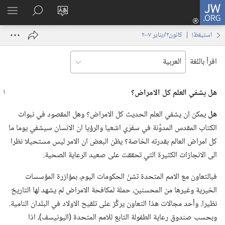
JW.ORG
تسجيل
تغيير
البحث
اظهر
الدخول
لغة
في
القائم
(يفتح
استيقظ‏!‏ | ‏‎كانون٢/يناير‏ ‏‎٢٠٠٧‏
الموقع
JW.‎ORG
نافذة
جديدة)
اقرأ باللغة
هل يشفي العلم كل الامراض؟‏
هل
يمكن ان يشفي العلم الحديث كل الامراض؟‏ وهل المقصود في نبوات
الكتاب المقدس المدوَّنة في سفرَي اشعيا والرؤيا ان الانسان سيشفي يوما ما
كل امراض العالم بقدرته الخاصة؟‏ يظن البعض ان الامر ليس مستحيلا نظرا
الى الانجازات الكثيرة التي تحققت على صعيد الرعاية الصحية.‏
فبالتعاون مع الامم المتحدة تشنّ الحكومات اليوم،‏ بمؤازرة المؤسسات
الخيرية وغيرها من المحسنين،‏ حملة لمكافحة الامراض لم يشهد لها التاريخ
نظيرا.‏ وأحد مجالات هذا التعاون يركِّز على تلقيح الاولاد في البلدان النامية.‏
وبحسب صندوق رعاية الطفولة التابع للامم المتحدة (‏اليونيسف)‏،‏ اذا