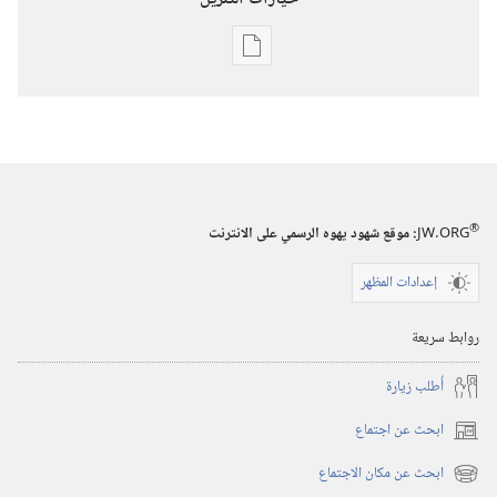
خيارات
تنزيل
الاصدارات
استيقظ‏!‏
‏‎كانون٢/
يناير‏
®
JW.ORG
:‏ موقع شهود يهوه الرسمي على الانترنت
إعدادات المظهر
روابط سريعة
أُطلب زيارة
ابحث عن اجتماع
(يفتح
نافذة
ابحث عن مكان الاجتماع
(يفتح
جديدة)