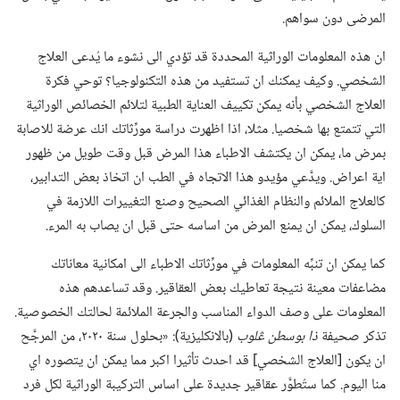
المرضى دون سواهم.‏
ان هذه المعلومات الوراثية المحددة قد تؤدي الى نشوء ما يُدعى العلاج
الشخصي.‏ وكيف يمكنك ان تستفيد من هذه التكنولوجيا؟‏ توحي فكرة
العلاج الشخصي بأنه يمكن تكييف العناية الطبية لتلائم الخصائص الوراثية
التي تتمتع بها شخصيا.‏ مثلا،‏ اذا اظهرت دراسة مورِّثاتك انك عرضة للاصابة
بمرض ما،‏ يمكن ان يكتشف الاطباء هذا المرض قبل وقت طويل من ظهور
اية اعراض.‏ ويدَّعي مؤيدو هذا الاتجاه في الطب ان اتخاذ بعض التدابير،‏
كالعلاج الملائم والنظام الغذائي الصحيح وصنع التغييرات اللازمة في
السلوك،‏ يمكن ان يمنع المرض من اساسه حتى قبل ان يصاب به المرء.‏
كما يمكن ان تنبِّه المعلومات في مورِّثاتك الاطباء الى امكانية معاناتك
مضاعفات معينة نتيجة تعاطيك بعض العقاقير.‏ وقد تساعدهم هذه
المعلومات على وصف الدواء المناسب والجرعة الملائمة لحالتك الخصوصية.‏
تذكر صحيفة
ذا بوسطن ڠلوب
‏(‏بالانكليزية)‏:‏ «بحلول سنة ٢٠٢٠،‏ من المرجَّح
ان يكون [العلاج الشخصي] قد احدث تأثيرا اكبر مما يمكن ان يتصوره اي
منا اليوم.‏ كما ستُطوَّر عقاقير جديدة على اساس التركيبة الوراثية لكل فرد