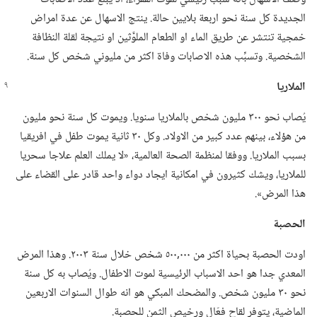
الجديدة كل سنة نحو اربعة بلايين حالة.‏ ينتج الاسهال عن عدة امراض
خمجية تنتشر عن طريق الماء او الطعام الملوَّثين او نتيجة لقلة النظافة
الشخصية.‏ وتسبِّب هذه الاصابات وفاة اكثر من مليوني شخص كل سنة.‏
الملاريا
يُصاب نحو ٣٠٠ مليون شخص بالملاريا سنويا.‏ ويموت كل سنة نحو مليون
من هؤلاء،‏ بينهم عدد كبير من الاولاد.‏ وكل ٣٠ ثانية يموت طفل في افريقيا
بسبب الملاريا.‏ ووفقا لمنظمة الصحة العالمية،‏ «لا يملك العلم علاجا سحريا
للملاريا،‏ ويشك كثيرون في امكانية ايجاد دواء واحد قادر على القضاء على
هذا المرض».‏
الحصبة
اودت الحصبة بحياة اكثر من ٠٠٠‏,٥٠٠ شخص خلال سنة ٢٠٠٣.‏ وهذا المرض
المعدي جدا هو احد الاسباب الرئيسية لموت الاطفال.‏ ويُصاب به كل سنة
نحو ٣٠ مليون شخص.‏ والمضحك المبكي هو انه طوال السنوات الاربعين
الماضية،‏ يتوفر لقاح فعّال ورخيص الثمن للحصبة.‏