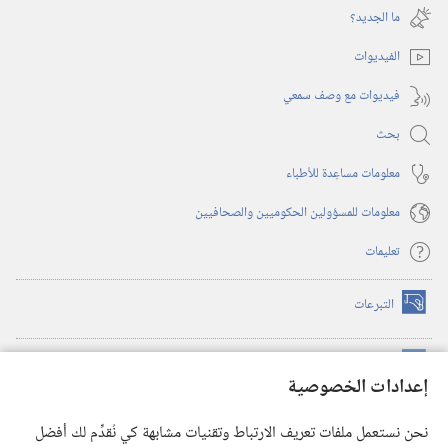
نافذة
ما الجديد؟‏
جديدة)
الفيديوات
فيديوات مع وصف سمعي
بحث
معلومات مساعِدة للأطباء
معلومات للمسؤولين الحكوميين والصحافيين
تعليمات
التبرعات
(يفتح
نافذة
جديدة)
مكتبة برج المراقبة الالكترونية
™
(يفتح
إعدادات الخصوصية
نافذة
JW Hub
جديدة)
(يفتح
نحن نستعمل ملفات تعريف الارتباط وتقنيات مشابهة كي نُقدِّم لك أفضل
نافذة