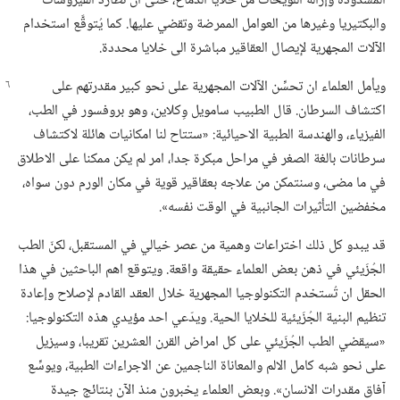
المسدودة وإزالة اللويحات من خلايا الدماغ،‏ حتى ان تطارد الفيروسات
والبكتيريا وغيرها من العوامل الممرضة وتقضي عليها.‏ كما يُتوقَّع استخدام
الآلات المجهرية لإيصال العقاقير مباشرة الى خلايا محددة.‏
ويأمل العلماء ان تحسِّن الآلات المجهرية على نحو كبير
مقدرتهم على
اكتشاف السرطان.‏ قال الطبيب سامويل وِكلاين،‏ وهو بروفسور في الطب،‏
الفيزياء،‏ والهندسة الطبية الاحيائية:‏ «ستتاح لنا امكانيات هائلة لاكتشاف
سرطانات بالغة الصغر في مراحل مبكرة جدا،‏ امر لم يكن ممكنا على الاطلاق
في ما مضى،‏ وسنتمكن من علاجه بعقاقير قوية في مكان الورم دون سواه،‏
مخفضين التأثيرات الجانبية في الوقت نفسه».‏
قد يبدو كل ذلك اختراعات وهمية من عصر خيالي في المستقبل،‏ لكنّ الطب
الجُزَيئي في ذهن بعض العلماء حقيقة واقعة.‏ ويتوقع اهم الباحثين في هذا
الحقل ان تُستخدم التكنولوجيا المجهرية خلال العقد القادم لإصلاح وإعادة
تنظيم البنية الجُزَيئية للخلايا الحية.‏ ويدّعي احد مؤيدي هذه التكنولوجيا:‏
«سيقضي الطب الجُزَيئي على كل امراض القرن العشرين تقريبا،‏ وسيزيل
على نحو شبه كامل الالم والمعاناة الناجمين عن الاجراءات الطبية،‏ ويوسِّع
آفاق مقدرات الانسان».‏ وبعض العلماء يخبرون منذ الآن بنتائج جيدة