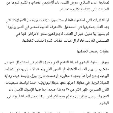
لمعالجة الداء السكري،‏ مرض القلب،‏ داء ألزهايمر،‏ الفُصام،‏ والكثير غيرها من
الحالات التي تفتك فتكا بمجتمعنا».‏
ان التقنيات التي استعرضناها ليست سوى عيِّنة صغيرة من الانجازات التي
يعِد العلم بتحقيقها في المستقبل.‏ فالمعرفة الطبية تستمر في النمو بوتيرة
لم يسبق لها مثيل.‏ غير ان العلماء لا يتوقعون محو الامراض كلها في
المستقبل القريب.‏ فلا تزال هنالك عقبات كثيرة يصعب تخطيها.‏
عقبات يصعب تخطيها
يعرقل السلوك البشري احيانا التقدم الذي يحرزه العلم في استئصال المرض.‏
مثلا،‏ يسود بين العلماء الاعتقاد ان الضرر الذي يلحقه الانسان ببعض الانظمة
البيئية ينتج امراضا جديدة خطيرة.‏ اوضحت ماري بيرل،‏ رئيسة هيئة رعاية
الحياة البرية،‏ في مقابلة اجرتها معها مجلة
نيوزويك:‏
‏«منذ اواسط سبعينات
القرن العشرين،‏ ظهر اكثر من ٣٠ مرضا جديدا،‏ بما فيها الإيبولا،‏ الأيدز،‏ داء
لايْم،‏ والسارس.‏ ويُظن ان معظم هذه الامراض انتقلت من الحياة البرية الى
البشر».‏