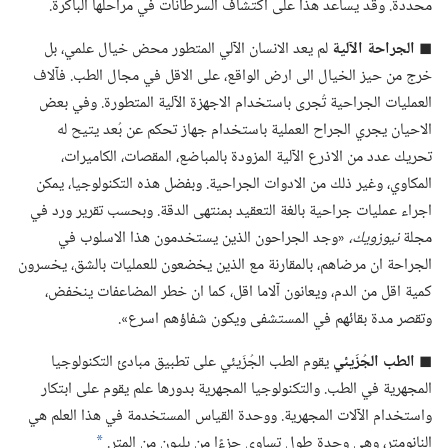
محددة.‏ وقد يساعد هذا على اكتشاف السرطانات في مراحلها الباكرة.‏
◼
الجراحة الآلية
لم يعد الانسان الآلي المتطور محض خيال علمي،‏ بل
خرج من حيز الخيال الى ارض الواقع،‏ على الاقل في مجال الطب.‏ فآلاف
العمليات الجراحية تُجرى باستخدام الاجهزة الآلية المتطورة.‏ وفي بعض
الاحيان يجري الجراح العملية باستخدام جهاز تحكم عن بُعد يتيح له
تحريك عدد من الاذرع الآلية المزودة بالمباضع،‏ المقصات،‏ الكاميرات،‏
المكاوي،‏ وغير ذلك من الادوات الجراحية.‏ وبفضل هذه التكنولوجيا،‏ يمكن
اجراء عمليات جراحية بالغة التعقيد بمنتهى الدقة.‏ وبحسب تقرير ورد في
مجلة
نيوزويك،‏
‏«وجد الجراحون الذين يستخدمون هذا الاسلوب في
الجراحة ان مرضاهم،‏ بالمقارنة مع الذين يخضعون للعمليات بالشق،‏ يخسرون
كمية اقل من الدم،‏ ويعانون آلاما اقل،‏ كما ان خطر المضاعفات ينخفض،‏
وتقصر مدة بقائهم في المستشفى ويكون شفاؤهم اسرع».‏
◼
الطب الجُزَيئي
يقوم الطب الجُزَيئي على تطبيق مبادئ التكنولوجيا
المجهرية في الطب.‏ والتكنولوجيا المجهرية بدورها علم يقوم على ابتكار
واستخدام الآلات المجهرية.‏ ووحدة القياس المستخدمة في هذا العلم هي
النانومتر،‏ وهي وحدة طول تساوي جزءًا من بليون من المتر.‏
*