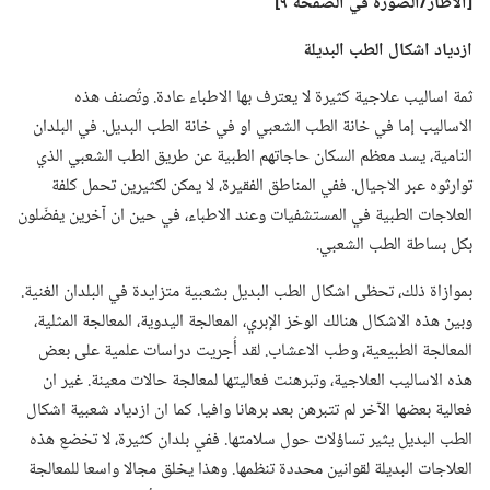
‏[الاطار/‏الصورة
في
الصفحة ٩]‏
ازدياد اشكال الطب البديلة
ثمة اساليب علاجية كثيرة لا يعترف بها الاطباء عادة.‏ وتُصنف هذه
الاساليب إما في خانة الطب الشعبي او في خانة الطب البديل.‏ في البلدان
النامية،‏ يسد معظم السكان حاجاتهم الطبية عن طريق الطب الشعبي الذي
توارثوه عبر الاجيال.‏ ففي المناطق الفقيرة،‏ لا يمكن لكثيرين تحمل كلفة
العلاجات الطبية في المستشفيات وعند الاطباء،‏ في حين ان آخرين يفضّلون
بكل بساطة الطب الشعبي.‏
بموازاة ذلك،‏ تحظى اشكال الطب البديل بشعبية متزايدة في البلدان الغنية.‏
وبين هذه الاشكال هنالك الوخز الإبري،‏ المعالجة اليدوية،‏ المعالجة المثلية،‏
المعالجة الطبيعية،‏ وطب الاعشاب.‏ لقد أُجريت دراسات علمية على بعض
هذه الاساليب العلاجية،‏ وتبرهنت فعاليتها لمعالجة حالات معينة.‏ غير ان
فعالية بعضها الآخر لم تتبرهن بعد برهانا وافيا.‏ كما ان ازدياد شعبية اشكال
الطب البديل يثير تساؤلات حول سلامتها.‏ ففي بلدان كثيرة،‏ لا تخضع هذه
العلاجات البديلة لقوانين محددة تنظمها.‏ وهذا يخلق مجالا واسعا للمعالجة