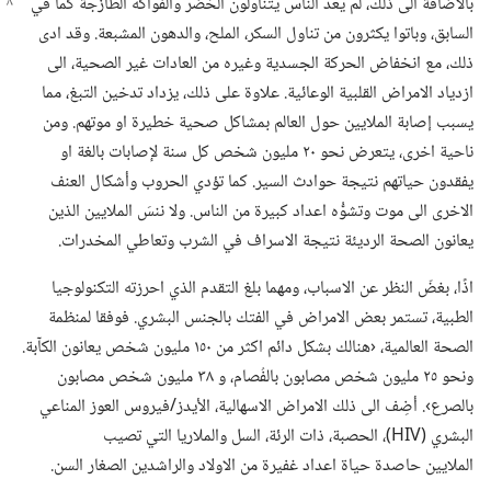
بالاضافة الى ذلك،‏ لم يعد الناس يتناولون الخضَر والفواكه الطازجة كما في
السابق،‏ وباتوا يكثرون من تناول السكر،‏ الملح،‏ والدهون المشبعة.‏ وقد ادى
ذلك،‏ مع انخفاض الحركة الجسدية وغيره من العادات غير الصحية،‏ الى
ازدياد الامراض القلبية الوعائية.‏ علاوة على ذلك،‏ يزداد تدخين التبغ،‏ مما
يسبب إصابة الملايين حول العالم بمشاكل صحية خطيرة او موتهم.‏ ومن
ناحية اخرى،‏ يتعرض نحو ٢٠ مليون شخص كل سنة لإصابات بالغة او
يفقدون حياتهم نتيجة حوادث السير.‏ كما تؤدي الحروب وأشكال العنف
الاخرى الى موت وتشوُّه اعداد كبيرة من الناس.‏ ولا ننسَ الملايين الذين
يعانون الصحة الرديئة نتيجة الاسراف في الشرب وتعاطي المخدرات.‏
اذًا،‏ بغضّ النظر عن الاسباب،‏ ومهما بلغ التقدم الذي احرزته التكنولوجيا
الطبية،‏ تستمر بعض الامراض في الفتك بالجنس البشري.‏ فوفقا لمنظمة
الصحة العالمية،‏ ‹هنالك بشكل دائم اكثر من ١٥٠ مليون شخص يعانون الكآبة.‏
ونحو ٢٥ مليون شخص مصابون بالفُصام،‏ و ٣٨ مليون شخص مصابون
بالصرع›.‏ أضِف الى ذلك الامراض الاسهالية،‏ الأيدز/‏فيروس العوز المناعي
البشري (‏HIV)‏،‏ الحصبة،‏ ذات الرئة،‏ السل والملاريا التي تصيب
الملايين حاصدة حياة اعداد غفيرة من الاولاد والراشدين الصغار السن.‏