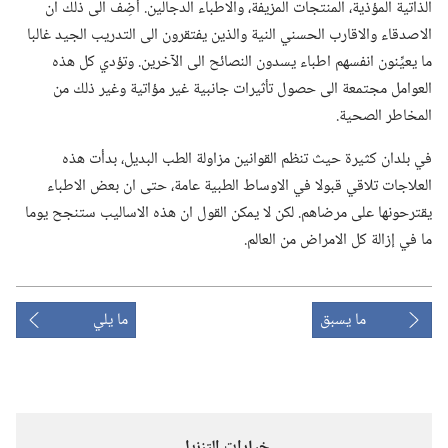
الذاتية المؤذية،‏ المنتجات المزيفة،‏ والاطباء الدجالين.‏ أضِف الى ذلك ان
الاصدقاء والاقارب الحسني النية والذين يفتقرون الى التدريب الجيد غالبا
ما يعيِّنون انفسهم اطباء يسدون النصائح الى الآخرين.‏ وتؤدي كل هذه
العوامل مجتمعة الى حصول تأثيرات جانبية غير مؤاتية وغير ذلك من
المخاطر الصحية.‏
في بلدان كثيرة حيث تنظم القوانين مزاولة الطب البديل،‏ بدأت هذه
العلاجات تلاقي قبولا في الاوساط الطبية عامة،‏ حتى ان بعض الاطباء
يقترحونها على مرضاهم.‏ لكن لا يمكن القول ان هذه الاساليب ستنجح يوما
ما في إزالة كل الامراض من العالم.‏
ما يسبق
ما يلي
خيارات التنزيل