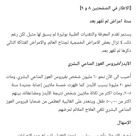
‏[الاطار
في
الصفحتين ٨ و ٩]‏
ستة امراض لم تُقهر بعد
يستمر تقدم المعرفة والتقنيات الطبية بوتيرة لم يسبق لها مثيل.‏ لكن رغم
ذلك،‏ لا تزال بعض الامراض الخمجية تجتاح العالم.‏ والامراض الفتاكة التالي
ذكرها لم تُقهر بعد.‏
الأيدز/‏فيروس العوز المناعي البشري
أُصيب الى الآن نحو ٦٠ مليون شخص بفيروس العوز المناعي البشري،‏ ومات
نحو ٢٠ مليونا بسبب الأيدز.‏ كما ظهرت خمسة ملايين إصابة جديدة سنة
٢٠٠٥،‏ ومات اكثر من ثلاثة ملايين شخص نتيجة الأيدز ومضاعفاته،‏ بينهم
اكثر من ٠٠٠‏,٥٠٠ طفل.‏ ويتعذر على الغالبية العظمى من ضحايا فيروس العوز
المناعي البشري تلقي العلاج الملائم لمرضهم.‏
الإسهال
وُصف الاسهال بأنه سبب رئيسي لموت الفقراء،‏ اذ يبلغ عدد الاصابات