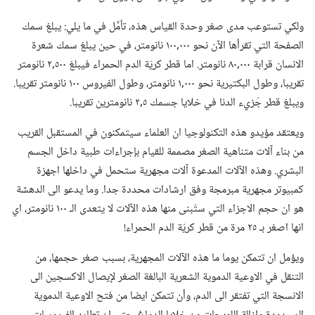
ولكي تستوعب مدى صغر وحدة القياس هذه،‏ تأمَّل في ما يلي:‏ يبلغ سمك
الصفحة التي تقرأها الآن نحو ٠٠٠‏,١٠٠ نانومتر،‏ في حين يبلغ سمك شعرة
الانسان قرابة ٠٠٠‏,٨٠ نانومتر.‏ اما قطر كريّة الدم الحمراء فيبلغ ٥٠٠‏,٢ نانومتر
تقريبا،‏ وطول البكتيرية نحو ٠٠٠‏,١ نانومتر،‏ وطول الفيروس ١٠٠ نانومتر تقريبا.‏
ويبلغ قطر جُزيء الدنا في خلايا جسمك ٥‏,٢ نانومترين تقريبا.‏
ويعتقد مؤيدو هذه التكنولوجيا ان العلماء سيتمكنون في المستقبل القريب
من بناء آلات متناهية الصغر مصممة للقيام بإجراءات طبية داخل الجسم
البشري.‏ وهذه الآلات المدعوة آلات مجهرية ستحمل في داخلها اجهزة
كمبيوتر مجهرية مبرمجة وفق ارشادات محددة جدا.‏ وما يدعو الى الدهشة
هو ان حجم الاجزاء التي ستُبنى منها هذه الآلات لا يتعدى الـ‍ ١٠٠ نانومتر،‏ اي
انها اصغر بـ‍ ٢٥ مرة من قطر كريّة الدم الحمراء!‏
ويؤمل ان تتمكن يوما ما هذه الآلات المجهرية،‏ بسبب صغر حجمها،‏ من
التنقل في الاوعية الدموية الشعرية البالغة الصغر لإيصال الاكسجين الى
الانسجة التي تفتقر الى الدم،‏ وأن تتمكن ايضا من فتح الاوعية الدموية