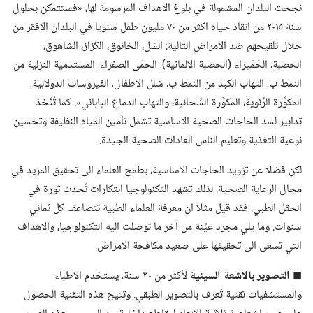
نجحت البلدان المشمولة في بلوغ الاهداف المرسومة لها،‏ «فستتمكن بحلول
سنة ٢٠١٥ من انقاذ حياة اكثر من ٧٠ مليون طفل سنويا في البلدان الافقر من
خلال تلقيحهم ضد الامراض التالية:‏ السّل،‏ الخانوق،‏ الكُزاز،‏ الشاهوق،‏
الحصبة،‏ الحُمَيراء (‏الحصبة الالمانية)‏،‏ الحمّى الصفراء،‏ المستدمية النزلية من
النمط ب،‏ التهاب الكبد من النمط ب،‏ شلل الاطفال،‏ الفيروسات الدولابية،‏
المكوَّرة الرِّئوية،‏ المكوَّرة السِّحائية،‏ والتهاب الدماغ الياباني».‏ كما تُتَّخذ
تدابير لسد الحاجات الصحية الاساسية تشمل تأمين المياه النظيفة وتحسين
نوعية التغذية وتعليم الناس العادات الصحية الجيدة.‏
لكن فضلا عن تزويد الحاجات الاساسية،‏ يطمح العلماء الى تحقيق المزيد في
مجال الرعاية الصحية.‏ لذلك تشهد التكنولوجيا ابتكارات تُحدث ثورة في
الحقل الطبي.‏ فقد قيل مثلا ان معرفة العلماء الطبية تتضاعف كل ثماني
سنوات.‏ وما يلي مجرد عيِّنة من آخر ما توصلت اليه التكنولوجيا،‏ والاهداف
التي تسعى الى تحقيقها على صعيد مكافحة الامراض.‏
◼
التصوير بالاشعة السينية
لأكثر من ٣٠ سنة،‏ يستخدم الاطباء
والمستشفيات تقنية تُعرف بالتصوير الطبقي.‏ وتتيح هذه التقنية الحصول