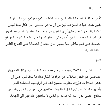
ذات الرئة
تدَّعي منظمة الصحة العالمية ان عدد الاولاد الذين يموتون من ذات الرئة
يفوق عدد الاولاد الذين يموتون من اي مرض خمجي آخر.‏ فكل سنة تودي
ذات الرئة بحياة نحو مليونَي ولد لم يبلغوا بعد الخامسة من العمر،‏ معظمهم
في افريقيا وجنوب شرق آسيا.‏ ففي انحاء كثيرة من العالم،‏ لا تتوفر المرافق
الصحية على نحو ملائم،‏ مما يحول دون حصول الضحايا على العلاج الطبي
المنقذ للحياة.‏
السّل
تَسبَّب السّل سنة ٢٠٠٣ بموت اكثر من ٠٠٠‏,٧٠٠‏,١ شخص.‏ وما يقلق المسؤولين
الصحيين هو ظهور سلالات من جرثومة السّل مقاومة للعقاقير.‏ حتى ان
بعض السلالات طوَّرت مقاومة لجميع العقاقير الرئيسية المضادة للسّل.‏
وتَظهر سلالات جراثيم السّل المقاومة للعقاقير في المرضى الذين يخضعون
للعلاج الطبي دون اشراف ملائم او الذين لا يتابعون علاجهم الى النهاية.‏