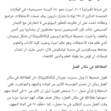
في شباط (‏فبراير)‏ ٢٠٠٦،‏ احيت نحو ٤٥٠ كنيسة «مسيحية» في الولايات
المتحدة الذكرى الـ‍ ١٩٧ لولادة تشارلز داروين.‏ وقد شملت الاحتفالات «برامج
وعِظات تشدد على ان نظريته للتطور البيولوجي لا تتعارض مع الايمان
المسيحي.‏ لذلك،‏ فإن المسيحيين ليسوا مضطرين ان يختاروا بين الدين
والعلم».‏ وأخبرت صحيفة
شيكاغو تريبيون
‏(‏بالانكليزية)‏ ان مايكل زيمرمان،‏
الذي نظّم هذه الاحتفالات وهو عالم احياء وعميد كلية الآداب والعلوم
بجامعة ويسكونسن في مدينة اوشكوش،‏ قال:‏ «ليس عليك ان تختار،‏
فيمكنك ان تؤمن بما يقوله العلم والدين كلاهما».‏
الفظاظة
في
مكان العمل
تقول صحيفة
ذا وول ستريت جورنال
‏(‏بالانكليزية)‏:‏ «ان الفظاظة في مكان
العمل يمكن ان تخسِّر المؤسسة الكثير من الوقت والجهد والمواهب».‏ ففي
استطلاع للرأي شمل ٠٠٠‏,٣ شخص تقريبا،‏ تبيَّن ان اكثر من ٩٠ في المئة منهم
«عوملوا بفظاظة في مكان العمل».‏ وقال نصف هؤلاء انهم «بدّدوا جزءا من
وقت العمل بسبب التفكير في ما حصل».‏ كما «خفَّف ٢٥ في المئة الجهود