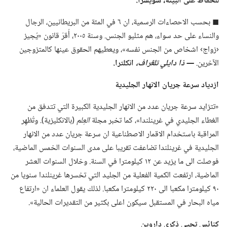
للحفاظ على البيئة،‏ سويسرا.‏
◼ بحسب الاحصاءات الرسمية،‏ ان ٦ في المئة من البريطانيين،‏ الرجال
والنساء على حد سواء،‏ هم مثليو الجنس.‏ وسنة ٢٠٠٥،‏ أُقرّ قانون «يُجيز
‹زواج› اشخاص من الجنس نفسه»،‏ ويعطيهم الحقوق عينها كالمتزوجين
الآخرين.‏
‏—‏ ذا دايلي تلڠراف،‏
انكلترا.‏
ازدياد سرعة جريان الانهار الجليدية
‏«تتزايد سرعة جريان عدد من الانهار الجليدية الكبيرة التي تتدفق من
الغطاء الجليدي في غرينلندا»،‏ كما تخبر مجلة
العِلم
‏(‏بالانكليزية)‏.‏ وتُظهِر
المراقبة باستخدام الاقمار الاصطناعية ان سرعة جريان عدد من الانهار
الجليدية في غرينلندا تضاعفت تقريبا على مدى السنوات الخمس الماضية،‏
فوصلت الى ما يزيد عن ١٢ كيلومترا في السنة.‏ وخلال السنوات العشر
الماضية،‏ ارتفعت الكمية الفعلية من الجليد التي تخسرها غرينلندا سنويا من
٩٠ كيلومترا مكعبا الى ٢٢٠ كيلومترا مكعبا.‏ لذلك يقول العلماء ان «ارتفاع
مياه البحار في المستقبل سيكون اعلى بكثير من التقديرات الحالية».‏
كنائس تحيي ذكرى داروين