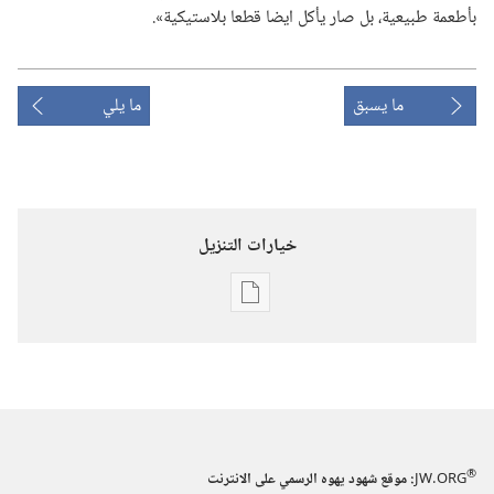
بأطعمة طبيعية،‏ بل صار يأكل ايضا قطعا بلاستيكية».‏
ما يسبق
ما يلي
خيارات التنزيل
خيارات
تنزيل
الاصدارات
استيقظ‏!‏
‏‎تشرين٢/
نوفمبر‏
®
JW.ORG
:‏ موقع شهود يهوه الرسمي على الانترنت