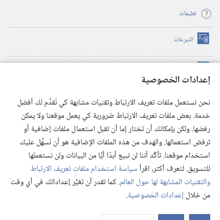
تعليمات
التبرعات
(يفتح
نافذة
جديدة)
مكتبة برج المراقبة الالكترونية
™
(يفتح
إعدادات الخصوصية
نافذة
JW Hub
جديدة)
(يفتح
نحن نستعمل ملفات تعريف الارتباط وتقنيات مشابهة كي نُقدِّم لك أفضل
نافذة
®
خدمة. بعض ملفات تعريف الارتباط ضرورية كي يعمل موقعنا ولا يمكن
تطبيق
JW Library
جديدة)
رفضها. ولكن بإمكانك أن تختار إما أن تقبل استعمال ملفات إضافية أو
مكتبة برج المراقبة
ترفض استعمالها. والهدف من هذه الملفات الإضافية هو أن نُسهِّل عليك
استخدام موقعنا. تأكَّد أننا لن نبيع أبدًا أيًّا من البيانات ولن نستعملها
للتسويق. لتعرف أكثر، اقرأ
سياسة استخدام ملفات تعريف الارتباط
والتقنيات المشابهة لها حول العالم
. كما تقدر أن تغيِّر إعداداتك في أي وقت
Copyright
© 2026 .Watch Tower Bible and Tract Society of Pennsylvania
من خلال
إعدادات الخصوصية
.
شروط الاستخدام
|
سياسة الخصوصية
|
إعدادات الخصوصية
عر
الم