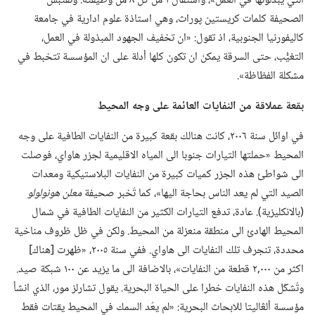
التي يبذلونها في العمل»،‏ واستقال ١ من كل ٨ من وظيفته.‏ وتقتبس
الصحيفة كلمات كريستين پوراث،‏ وهي استاذة علوم ادارية في جامعة
كاليفورنيا الجنوبية،‏ اذ تقول:‏ «ان تخفيف الجهود المبذولة في العمل،‏
التغيُّب،‏ حتى السرقة يمكن ان تكون كلها أدلة على ان المؤسسة تتخبط في
مشكلة الفظاظة».‏
بقعة عملاقة من النفايات العائمة على وجه المحيط
في اوائل سنة ٢٠٠٦،‏ كانت هنالك بقعة كبيرة من النفايات الطافية على وجه
المحيط «حملتها التيارات جنوبا الى المياه الاقليمية لجزر هاواي،‏ فوصلت
الى شواطئ هذه الجزر كميات كبيرة من النفايات البلاستيكية ومعدات
الصيد التي لم يعد الناس بحاجة اليها»،‏ كما تُخبر صحيفة
معلن هونولولو
‏(‏بالانكليزية)‏.‏ عادة،‏ تدفع التيارات الكثير من النفايات الطافية في شمال
المحيط الهادئ الى منطقة منعزلة من المحيط.‏ ولكن في ظل ظروف مناخية
محددة،‏ تنجرف تلك النفايات الى هاواي.‏ ففي سنة ٢٠٠٥،‏ «ظهرت [هناك]
اكثر من ٠٠٠‏,٢ قطعة من النفايات»،‏ بالاضافة الى ما يزيد عن ١٠٠ شبكة صيد.‏
وتُشكّل هذه النفايات خطرا على الحياة البحرية.‏ يقول تشارلز مور،‏ الذي انشأ
مؤسسة ألڠاليتا للابحاث البحرية:‏ «لم يعُد السمك في المحيط يقتات فقط