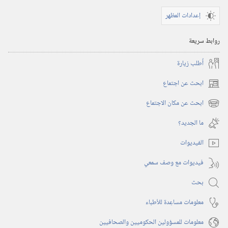
إعدادات المظهر
روابط سريعة
أُطلب زيارة
ابحث عن اجتماع
(يفتح
نافذة
ابحث عن مكان الاجتماع
(يفتح
جديدة)
نافذة
ما الجديد؟‏
جديدة)
الفيديوات
فيديوات مع وصف سمعي
بحث
معلومات مساعِدة للأطباء
معلومات للمسؤولين الحكوميين والصحافيين