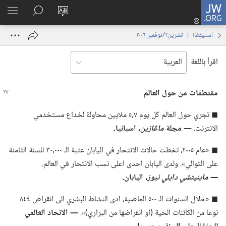
JW.ORG
تسجيل
تغيير
البحث
اظهر
الدخول
لغة
في
القائم
(يفتح
استيقظ‏!‏ | ‏‎تشرين٢/نوفمبر‏ ‏‎٢٠٠٦‏
الموقع
JW.‎ORG
نافذة
جديدة)
اقرأ باللغة
مقتطفات من حول العالم
◼ تجري حول العالم كل يوم ٧‏,٥ ملايين محاولة لخداع مستخدمي
الانترنت.‏
‏—‏ مجلة
ماڠازين،‏
اسبانيا.‏
◼ «عام ٢٠٠٥،‏ تخطت حالات الانتحار في اليابان عتبة الـ‍ ٠٠٠‏,٣٠ للسنة الثامنة
على التوالي».‏ ولدى اليابان احدى اعلى نسب الانتحار في العالم.‏
—‏ ماينيتشي دايلي نيوز،‏
اليابان.‏
◼ «خلال السنوات الـ‍ ٥٠٠ الماضية،‏ ادى النشاط البشري الى انقراض ٨٤٤
نوعا من الكائنات الحية (‏او انقراضها من البراري)‏».‏
‏—‏ الاتحاد العالمي