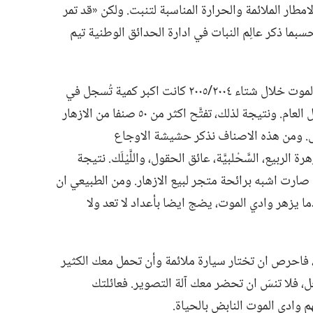
امطار الملائمة والحرارة المناسبة لتنبت.‏ ولكن «قد تمر
حسبما ذكر عالِم النبات في ادارة الحدائق الوطنية تيم
لكنّ كميات الامطار التي هطلت على وادي الموت خلال شتاء ٢٠٠٤/‏٢٠٠٥ كانت اكبر كمية تُسجل في
تاريخ الوادي،‏ فقد بلغت ثلاثة اضعاف المعدل العام.‏ ونتيجة لذلك،‏ تفتَّح اكثر من ٥٠ صنفا من الازهار
سى.‏ ومن هذه الاصناف نذكر حشيشة الاوجاع
‏ زهرة الربيع،‏ السَّحْلبيَّة،‏ عائق الحقول،‏ واللَّيْلَك.‏ نتيجة
 صارت اشبه برائحة متجر لبيع الازهار.‏ ومن الطبيعي ان
 يزهر وادي الموت،‏ يضج ايضا بأعداد لا تعد ولا
‏ فاحرص ان تختار سيارة ملائمة وأن تحمل معك الكثير
ل،‏ فلا تنسَ ان تحضر معك آلة التصوير.‏ فعائلتك
ادي الموت النابض بالحياة.‏