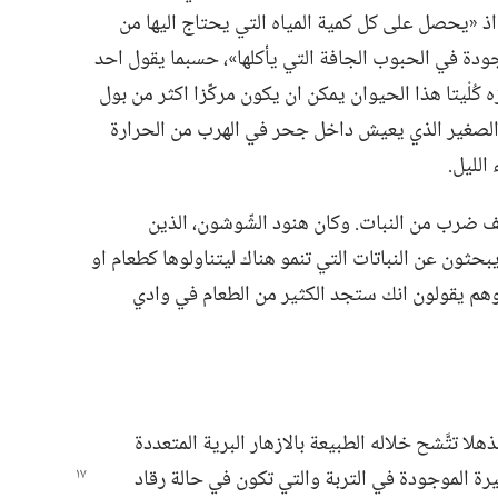
اذ «يحصل على كل كمية المياه التي يحتاج اليها من
ودة في الحبوب الجافة التي يأكلها»،‏ حسبما يقول احد
ه كُلْيتا هذا الحيوان يمكن ان يكون مركّزا اكثر من بول
الصغير الذي يعيش داخل جحر في الهرب من الحرارة
لليل.‏
ف ضرب من النبات.‏ وكان هنود الشّوشون،‏ الذين
حثون عن النباتات التي تنمو هناك ليتناولوها كطعام او
 وهم يقولون انك ستجد الكثير من الطعام في وادي
ا تتَّشح خلاله الطبيعة بالازهار البرية المتعددة
ثيرة الموجودة في التربة والتي تكون في حالة رقاد