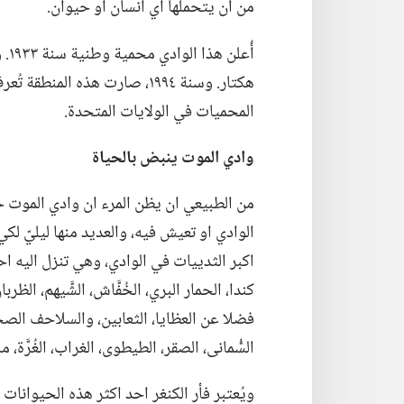
من ان يتحملها اي انسان او حيوان.‏
هكتار.‏ وسنة ١٩٩٤،‏ صارت هذه 
المحميات في الولايات المتحدة.‏
وادي الموت ينبض بالحياة
من الطبيعي ان يظن المرء ان وادي الموت خال
الوادي او تعيش فيه،‏ والعديد منها ليليّ لكي
اكبر الثدييات في الوادي،‏ وهي تنزل اليه احي
كندا،‏ الحمار البري،‏ الخُفَّاش،‏ الشَّيهم،‏ الظربان
فضلا عن العظايا،‏ الثعابين،‏ والسلاحف الص
السُّمانى،‏ الصقر،‏ الطيطوى،‏ الغراب،‏ الغُرَّة،
ويُعتبر فأر الكنغر احد اكثر هذه الحيوانا