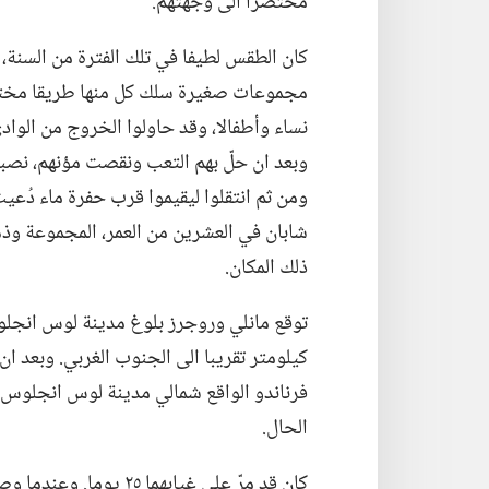
مختصرا الى وجهتهم.‏
كان الطقس لطيفا في تلك الفترة من السنة،‏ 
مجموعات صغيرة سلك كل منها طريقا مختلف
نساء وأطفالا،‏ وقد حاولوا الخروج من الوا
وبعد ان حلّ بهم التعب ونقصت مؤنهم،‏ نصبو
ومن ثم انتقلوا ليقيموا قرب حفرة ماء دُعي
شابان في العشرين من العمر،‏ المجموعة وذهب
ذلك المكان.‏
كيلومتر تقريبا الى الجنوب الغربي.‏ وبعد ا
فرناندو الواقع شمالي مدينة لوس انجلوس.‏ 
الحال.‏
كان قد مرّ على غيابهما ٥