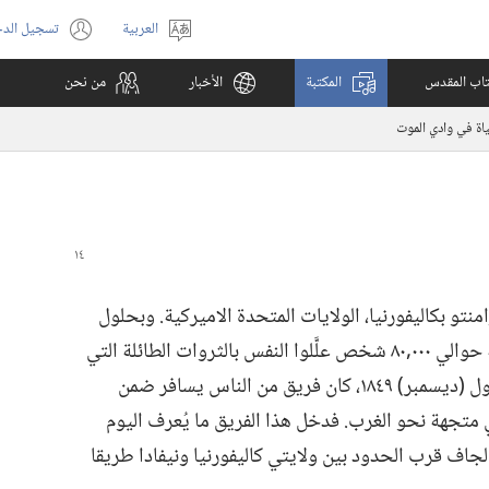
العربية
تسجيل الد
اختر
(يفتح
اللغة
نافذة
كتاب المقدس
المكتبة
الأخبار
من نحن
جديدة)
اة في وادي الموت
منتو بكاليفورنيا،‏ الولايات المتحدة الاميركية.‏ وبحلول
السنة التالية،‏ كان قد تدفق على هذه الولاية حوالي ٠٠٠‏,٨٠ شخص علَّلوا النفس بالثروات الطائلة التي
توقعوا العثور عليها هناك.‏ وفي ٢٥ كانون الاول (‏ديسمبر)‏ ١٨٤٩،‏ كان فريق من الناس يسافر ضمن
ْك سيتي متجهة نحو الغرب.‏ فدخل هذا الفريق ما يُعرف اليوم
لجاف قرب الحدود بين ولايتي كاليفورنيا ونيفادا طريقا