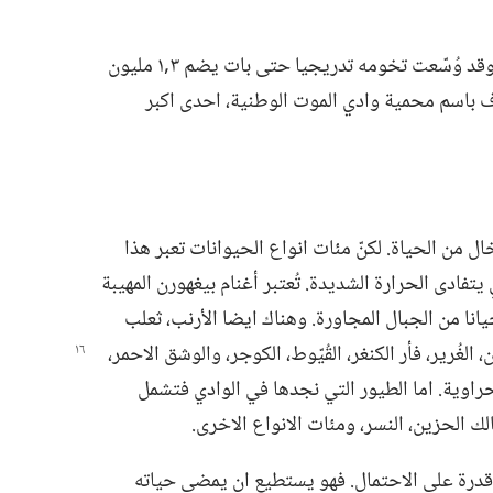
أُعلن هذا الوادي محمية وطنية سنة ١٩٣٣.‏ وقد وُسّعت تخومه تدريجيا حتى بات يضم ٣‏,١ مليون
المنطقة تُعرف باسم محمية وادي الموت الوطنية،‏ احدى اكبر
 من الحياة.‏ لكنّ مئات انواع الحيوانات تعبر هذا
 يتفادى الحرارة الشديدة.‏ تُعتبر أغنام بيغهورن المهيبة
انا من الجبال المجاورة.‏ وهناك ايضا الأرنب،‏ ثعلب
،‏ الغُرير،‏ فأر الكنغر،‏
القُيّوط،‏ الكوجر،‏ والوشق الاحمر،‏
حراوية.‏ اما الطيور التي نجدها في الوادي فتشمل
‏ مالك الحزين،‏ النسر،‏ ومئات الانواع الاخرى.‏
ت قدرة على الاحتمال.‏ فهو يستطيع ان يمضي حياته