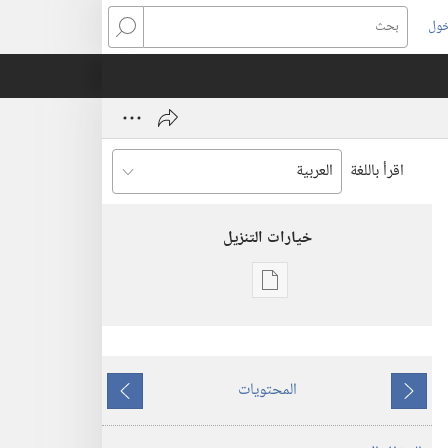
خول
بحث
اقرأ باللغة
خيارات التنزيل
خيارات
تنزيل
الاصدارات
استيقظ‏!‏
المحتويات
‏‎تشرين٢/
ما
ما
نوفمبر‏
يسبق
يلي