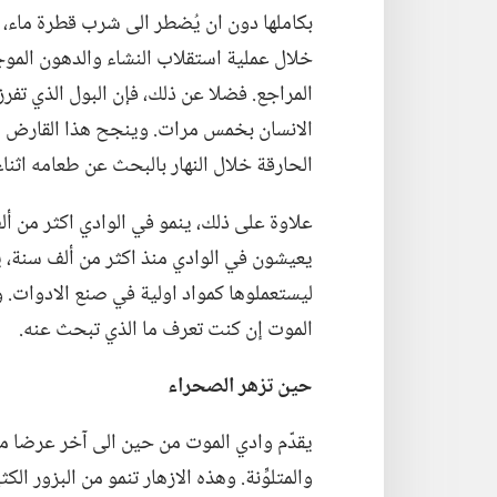
بكاملها دون ان يُضطر الى شرب قطرة ماء،‏ 
خلال عملية استقلاب النشاء والدهون الموج
المراجع.‏ فضلا عن ذلك،‏ فإن البول الذي تفرز
الانسان بخمس مرات.‏ وينجح هذا القارض 
الحارقة خلال النهار بالبحث عن طعامه اثناء ا
علاوة على ذلك،‏ ينمو في الوادي اكثر من أل
يعيشون في الوادي منذ اكثر من ألف سنة،‏ يب
ليستعملوها كمواد اولية في صنع الادوات.‏
الموت إن كنت تعرف ما الذي تبحث عنه.‏
حين تزهر الصحراء
يقدّم وادي الموت من حين الى آخر عرضا مذهل
والمتلوِّنة.‏ وهذه الازهار تنمو من
البزور الك