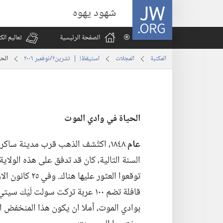
JW.ORG
شهود يهوه
الصفحة الرئيسية
تعاليم ال
المكتبة
المجلات
استيقظ‏!‏ | ‏‎تشرين٢/نوفمبر‏ ‏‎٢٠٠٦‏
الحي
الحياة
في
وادي الموت
عام
١٨٤٨،‏ اكتُشف الذهب قرب مدينة ساكرا
قافلة تضم ١٠٠ عربة تركت سولت لَي
بوادي الموت،‏ آملا ان يكون هذا المنخفض ا