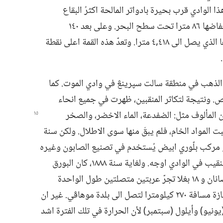
ا الوادي قرب بحيرة بادواتر المالحة اكثرُ البقاع
انخفاضا في نصف الكرة الغربي،‏ اذ يبلغ انخفاضها ٨٦ مترا تحت سطح البحر.‏ وعلى بعد ١٤٠
كيلومترا فقط تقف قمة وتني شامخة بعلوها الذي يصل الى ٤١٨‏,٤ مترا.‏ وتعدّ هذه القمة اعلى نقطة
ت قليلة من الذهب في منطقة سالت سپرينڠ في وادي الموت.‏ كما
‏ ونتيجة لتكاثر المنقبين،‏ ظهرت في جميع انحاء
ن
المألوف مثل:‏ الضفدعة،‏ الماء الاخضر،‏ والصخر
ت المواد الخام،‏ فلم يبقَ منها سوى الاطلال.‏ ولكن سنة
‏ وهو مركب بلّوري ابيض يُستخدم في تصنيع الصابون وغيره
من المنتجات.‏ وبسبب هذا الاكتشاف بلغ التنقيب في الوادي اوجه.‏ ولغاية سنة ١٨٨٨،‏ كان البورق
يُنقل الى خارج الوادي في عربات.‏ وكان حصانان و ١٨ بغلا تجرّ عربتين متصلتين طول الواحدة
منهما ٥ امتار.‏ وكانت تقوم برحلة شاقة مجتازة مسافة ٢٧٠ كيلومترا لتصل الى بلدة موهاڤي.‏ غير ان
نيو)‏ وأيلول (‏سبتمبر)‏ لأن الحرارة في تلك الفترة اشد