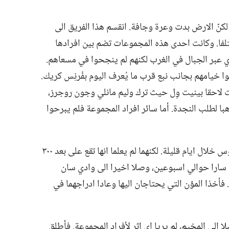
لكنّ الارض بدت وعرة وجافة.‏ انقسم هذا الفريق الى
ا.‏ وكانت احدى هذه المجموعات تضم بين افرادها
دي عبر الجبال في الغرب لكنهم لم ينجحوا في مسعاهم.‏
ا خيامهم بجانب نبع قرب ما يُعرف اليوم بفُرنِس كريك.‏
ت لاحقا بينيت وِل حيث ترك وليم مانلي وجون روجرز،‏
ا لطلب النجدة.‏ أما سائر افراد المجموعة فلم يبرحوا
توقع مانلي وروجرز بلوغ مدينة لوس انجلوس خلال ايام قليلة.‏ لكنهما لم يعلما انها تقع على بعد ٣٠٠
ن سارا حوالي اسبوعين،‏ وصلا اخيرا الى وادي سان
فأخذا المؤن التي يحتاجان اليها وعادا ادراجهما في
٢ يوما.‏ وعندما وصلا الى المخيم،‏ لم يريا اي اثر لأفراد المجموعة.‏ فأطلق