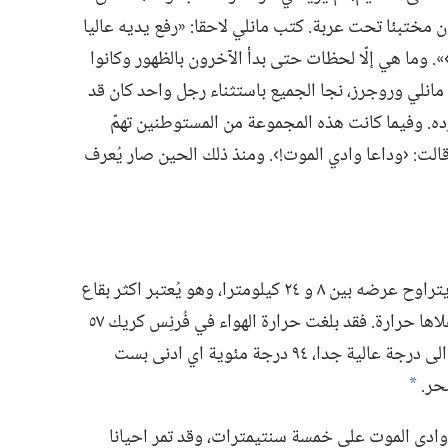
مختبئا تحت عربة.‏ كتب مانلي لاحقا:‏ «رفع يديه عاليا
›».‏ وما هي إلّا لحظات حتى بدأ الآخرون بالظهور وكانوا
انلي وروجرز،‏ نجا الجميع باستثناء رجل واحد كان قد
ه.‏ وفيما كانت هذه المجموعة من المستوطنين تهمّ
وقالت:‏ ‹وداعا وادي الموت!‏›.‏ ومنذ ذلك الحين صار يُعرف
يبلغ طول وادي الموت نحو ٢٢٥ كيلومترا ويتراوح عرضه بين ٨ و ٢٤ كيلومترا،‏ وهو يُعتبر اكثر بقاع
اميركا الشمالية انخفاضا وأشدها جفافا وأعلاها حرارة.‏ فقد بلغت حرارة الهواء في فُرنِس كريك ٥٧
درجة مئوية في حين وصلت حرارة الارض الى درجة عالية جدا،‏ ٩٤ درجة مئوية اي ادنى بست
ر.‏
*
ادي الموت على خمسة سنتيمترات،‏ وقد تمر احيانا