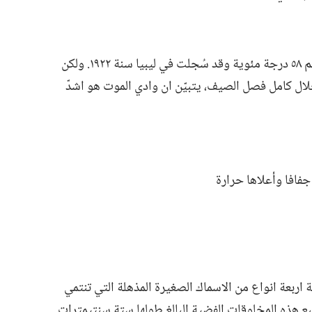
بلغت اعلى درجة حرارة في العالم ٥٨ درجة مئوية وقد سُجلت في ليبيا سنة ١٩٢٢.‏ ولكن
لال كامل فصل الصيف،‏ يتبيّن ان وادي الموت هو اشدّ
جفافا وأعلاها حرارة
 اربعة انواع من الاسماك الصغيرة المذهلة التي تنتمي
 تقبع هذه المخلوقات الفضية البالغ طولها ستة سنتيمترات