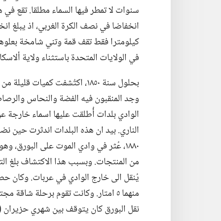
سنوات لا تمطر فيها السماء مطلقا.‏ تقع في هذ
في الولايات المتحدة باستثناء ولاية ألاسكا.‏
بحلول سنة ١٨٥٠،‏ اكتُشفت كميا
وجد المنقبون فيه الفضة والنحاس والرصاص.
الوادي بلدات أُطلقت عليها اسماء خارجة ع
الناري.‏ بيد ان هذه البلدات اندثرت حين نضب
١٨٨٠،‏ عُثر في وادي الموت على البورق،
نقل البورق كان يتوقف بين شهري حزيران (‏يو