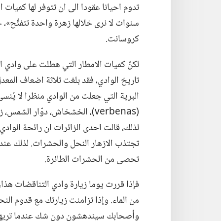
تدوم احيانا عقودا الى ان تتوفر لها كميات ال
سنوات لا نرى خلالها زهرة واحدة تتفتَّح»،‏ 
كروسانت.‏
البرية التي جعلت من الوادي منظرا لا يُن
(‏verbenas)‏،‏ الخشخاش،‏ دوّار الشمس،
لذلك،‏ قالت احدى الزائرات ان رائحة الوادي
تجتذب الازهار النحل والحشرات.‏ لذلك عندما
تحصى من الحشرات الطائرة.‏
فإذا قررت يوما زيارة وادي التناقضات هذا،
من الماء.‏ وإذا تزامنت زيارتك مع قدوم النح
وأصحابك سيندهشون دون شك عندما تريهم و