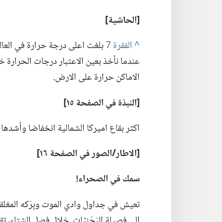
‏[الحاشية]‏
^
عندما نأخذ بعين الاعتبار درجات الحرارة خ
الاماكن حرارة على الارض.‏
‏[النبذة
في
الصفحة ١٥]‏
اكثر بقاع اميركا الشمالية انخفاضا وأشدها 
‏[الاطار/‏الصور
في
الصفحة ١٦]‏
سمك
في
الصحراء!‏
تعيش في جداول وادي الموت وبِرَكه المغلقة
الى فصيلة البَجْنيّات.‏ خلال فصل الشتاء،‏