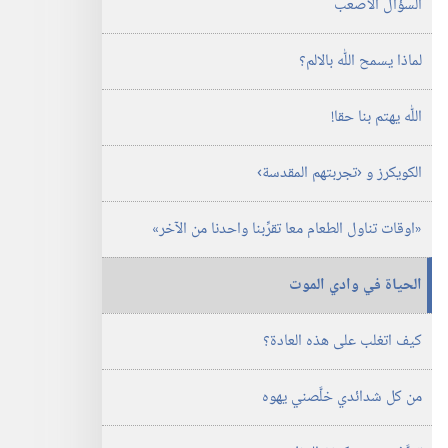
السؤال الاصعب
لماذا يسمح اللّٰه بالالم؟‏
اللّٰه يهتم بنا حقا!‏
الكويكرز و ‹تجربتهم المقدسة›‏
‏«اوقات تناول الطعام معا تقرِّبنا واحدنا من الآخر»‏
الحياة في وادي الموت
كيف اتغلب على هذه العادة؟‏
من كل شدائدي خلَّصني يهوه