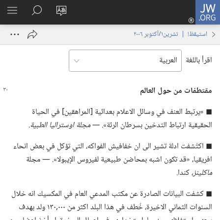
JW.ORG
تسجيل
تغيير
البحث
اظهر
الدخول
لغة
في
القائم
(يفتح
استيقظ‏!‏ | ‏‎تشرين١/أكتوبر‏ ‏‎٢٠٠٦‏
الموقع
JW.‎ORG
نافذة
جديدة)
اقرأ باللغة
مقتطفات من حول العالم
◼ «يرتبط العنف في وسائل الاعلام بعدائية [المراهقين] في الحياة
الحقيقية ارتباط التدخين بسرطان الرئة».‏
‏—‏ مجلة اوستراليا الطبية.‏
◼ اكتُشفت ادلة تشير الى ان خفافيش الفواكه،‏ التي تؤكل في بعض انحاء
افريقيا،‏ «قد تكون اشبه بمحاضن طبيعية لفيروس الإيبولا».‏ —‏ مجلة
ماكلينز،‏
كندا.‏
◼ كشفت البيانات الصادرة عن مكتب المدعي العام في المكسيك انه خلال
السنوات الثماني الاخيرة،‏ خُطف في هذا البلد اكثر من ٠٠٠‏,١٣٠ ولد بهدف