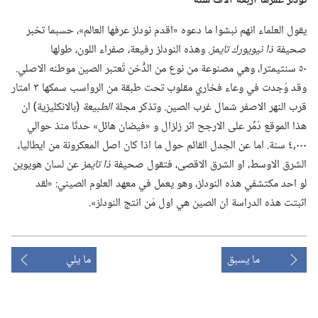
نودلز عمرها اربعة آلاف سنة
يقول العلماء انهم نبشوا ما دعوه «اقدم نودلز عرفها العالم»،‏ حسبما تخبر
صحيفة
ذا نيويورك تايمز.‏
وهذه النودلز رفيعة،‏ صفراء اللون،‏ طولها
٥٠ سنتيمترا،‏ وهي مصنوعة من نوع من الدُّخن تُعتبر الصين موطنه الاصلي.‏
وقد وُجدت في وعاء فخاري مقلوب تحت طبقة من الرواسب سمكها ٣ امتار
قرب النهر الاصفر شمال غرب الصين.‏ وتذكر مجلة
الطبيعة
‏(‏بالانكليزية)‏ ان
هذا الموقع دُمِّر على الارجح اثر زلزال و «فيضان هائل» حدثَا منذ حوالي
٠٠٠‏,٤ سنة.‏ اما عن الجدل القائم حول ما اذا كان اصل المعكرونة من ايطاليا،‏
الشرق الاوسط،‏ او الشرق الاقصى،‏ فتقول صحيفة
ذا تايمز
عن لسان هويوين
لو احد مكتشفي هذه النودلز،‏ وهو يعمل في معهد العلوم الصيني:‏ «لقد
اثبتت هذه الدراسة ان الصين هي اول مَن انتج النودلز».‏
ما يسبق
ما يلي