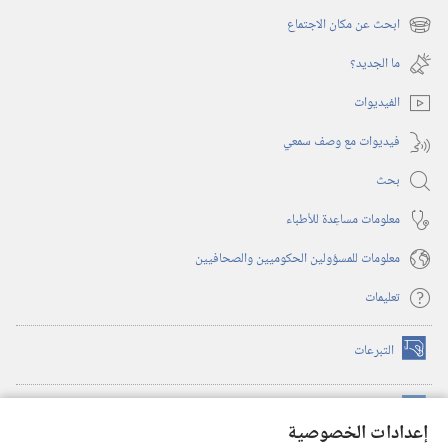
نافذة
ابحث عن مكان الاجتماع
(يفتح
جديدة)
نافذة
ما الجديد؟‏
جديدة)
الفيديوات
فيديوات مع وصف سمعي
بحث
معلومات مساعِدة للأطباء
معلومات للمسؤولين الحكوميين والصحافيين
تعليمات
التبرعات
(يفتح
نافذة
جديدة)
مكتبة برج المراقبة الالكترونية
™
(يفتح
إعدادات الخصوصية
نافذة