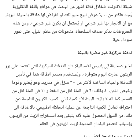
شبكة الانترنت.‏ فخلال ثلاثة اشهر من البحث في مواقع باللغة الانكليزية،‏
وُجد «اكثر من ٠٠٠‏,٦ عرض لبيع حيوانات او اغراض لها علاقة بالحياة البرية،‏
مع ان الاتجار بها غير شرعي او يُحتمل ان يكون غير شرعي».‏ ومن هذه
المعروضات نذكر صدف السلحفاة،‏ منحوتات من عظم الفيل،‏ حتى نمور
سوداء حية.‏
تدفئة مركزية غير مضرة بالبيئة
تخبر صحيفة
إل پاييس
الاسبانية:‏ «ان التدفئة المركزية التي تعتمد على بزر
الزيتون صارت اليوم متوفرة».‏ ويُستخدم مصدر الطاقة هذا في تأمين
التدفئة والمياه الساخنة لأكثر من ٣٠٠ منزل في مدريد.‏ وهو يُعتبر وقودا
رخيص الثمن،‏ اذ يكلّف ٦٠ في المئة اقل من النفط و ٢٠ في المئة اقل من
الفحم.‏ كما انه لا يلوّث البيئة لأن كمية ثاني اكسيد الكربون الناجمة عن
احتراقه تعادل الكمية الناجمة عن عملية انحلاله الطبيعي.‏ بالاضافة الى
ذلك،‏ من السهل الحصول عليه لأنه يتبقى بعد استخراج الزيت من الزيتون،‏
وإسبانيا تتصدر البلدان المنتجة لزيت الزيتون في العالم.‏