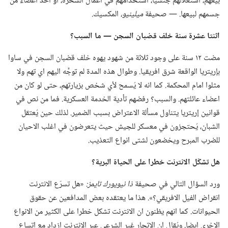
بيعهم،‏ استغلالهم جنسيا،‏ استخدامهم في اعمال السخرة،‏ او أخذ اعضاء من
جسمهم لبيعها.‏ —‏ صحيفة
ميلينيو،‏
المكسيك.‏
اثنتا عشرة سنة خلف قضبان السجن —‏ ما السبب؟‏
مضت ١٢ سنة على وجود ثلاثة من شهود يهوه خلف قضبان السجن في ساوا
بإريتريا الواقعة شرق افريقيا.‏ وطوال هذه المدة لم توجَّه اليهم اي تهم ولا
مثلوا امام المحكمة.‏ كما انه لا يُسمح لأي شخص بزيارتهم،‏ حتى لو كان من
اعضاء عائلتهم.‏ والسبب؟‏ رفضهم تأدية الخدمة العسكرية.‏ فما من نص في
قوانين إريتريا يتناول مسألة الاعتراض بسبب الضمير.‏ لذلك حين يُعتقل
الشبان،‏ يُحتجزون في معسكر للجيش حيث يتعرضون في اغلب الاحيان
للضرب المبرح ويخضعون لشتى انواع التعذيب.‏
هل تشكّل الانترنت خطرا على الحياة البرية؟‏
ورد السؤال التالي في صحيفة
ذا نيويورك تايمز:‏
‏«هل تسرّع الانترنت
انقراض الفيل الافريقي؟‏».‏ هذا ما يعتقده بعض المدافعين عن حقوق
الحيوانات.‏ كما انهم يظنون ان الانترنت تشكل خطرا على الكثير من الانواع
الاخرى ايضا.‏ ويُقال ان الاتجار غير الشرعي عبر الانترنت ازداد مع اتساع