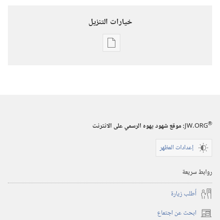
خيارات التنزيل
خيارات
تنزيل
الاصدارات
استيقظ‏!‏
‏‎تشرين١/
أكتوبر‏
®
JW.ORG
:‏ موقع شهود يهوه الرسمي على الانترنت
إعدادات المظهر
روابط سريعة
أُطلب زيارة
ابحث عن اجتماع
(يفتح