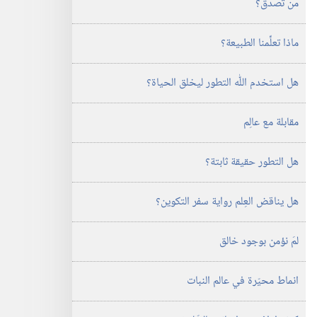
مَن تصدق؟‏
ماذا تعلِّمنا الطبيعة؟‏
هل استخدم اللّٰه التطور ليخلق الحياة؟‏
مقابلة مع عالِم
هل التطور حقيقة ثابتة؟‏
هل يناقض العِلم رواية سفر التكوين؟‏
لمَ نؤمن بوجود خالق
انماط محيّرة في عالم النبات