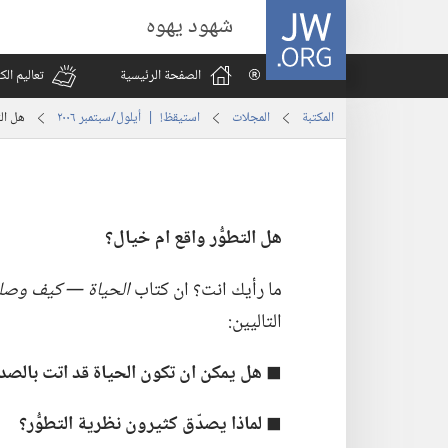
JW.ORG
شهود يهوه
الصفحة الرئيسية
تعاليم ال
المكتبة
المجلات
استيقظ‏!‏ | ‏‎أيلول/سبتمبر‏ ‏‎٢٠٠٦‏
هل الت
هل التطوُّر واقع
ام
خيال؟‏
ما رأيك انت؟‏ ان كتاب
الحياة —‏ كيف وصلت 
التاليين:‏
◼
هل يمكن ان تكون الحياة قد اتت بالصدف
◼
لماذا يصدّق كثيرون نظرية التطوُّر؟‏