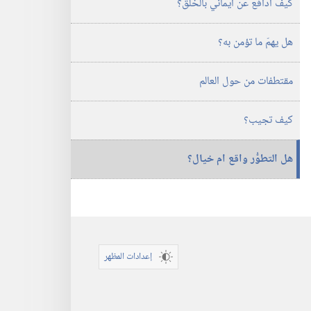
كيف ادافع عن ايماني بالخَلق؟‏
هل يهمّ ما تؤمن به؟‏
مقتطفات من حول العالم
كيف تجيب؟‏
هل التطوُّر واقع ام خيال؟‏
إعدادات المظهر