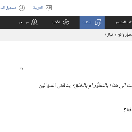
العربية
تسجيل الد
اختر
(يفتح
اللغة
نافذة
كتاب المقدس
المكتبة
الأخبار
من نحن
جديدة)
طوُّر واقع ام خيال؟‏
الى هنا؟‏ بالتطوُّر
ام
بالخَلق؟‏
يناقش السؤالين
ة؟‏