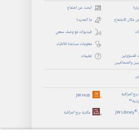
يارة
ابحث عن اجتماع
(يفتح
نافذة
 مكان الاجتماع
ما الجديد؟‏
جديدة)
ات
فيديوات مع وصف سمعي
معلومات مساعِدة للأطباء
 للمسؤولين
تعليمات
يين والصحافيين
ات
برج المراقبة
JW Hub
(يفتح
رونية
™
نافذة
®
جديدة)
JW Library
مكتبة برج المراقبة