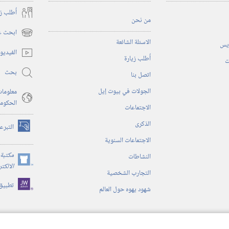
أُطلب ز
من نحن
ابحث عن
(يفتح
الاسئلة الشائعة
ريس
نافذة
الفيديو
أُطلب زيارة
جديدة)
ت
بحث
اتصل بنا
الجولات في بيوت إيل
معلومات
الحكوم
الاجتماعات
الذكرى
التبرع
(يفتح
الاجتماعات السنوية
نافذة
جديدة)
مكتبة 
النشاطات
(يفتح
الالكت
التجارب الشخصية
نافذة
تطبيق
جديدة)
شهود يهوه حول العالم
ية