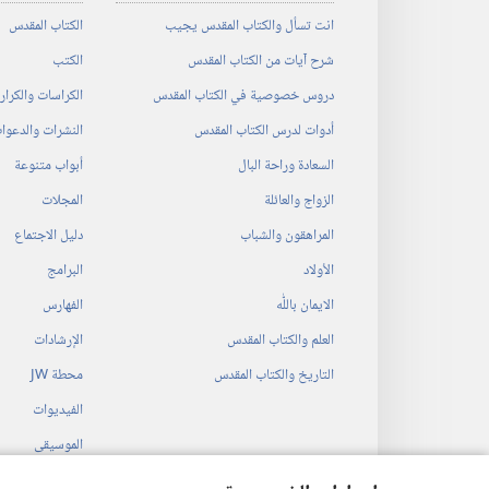
انت تسأل والكتاب المقدس يجيب
الكتاب المقدس
شرح آيات من الكتاب المقدس
الكتب
دروس خصوصية في الكتاب المقدس
الكراسات والكرا
أدوات لدرس الكتاب المقدس
النشرات والدعوا
السعادة وراحة البال
أبواب متنوعة
الزواج والعائلة
المجلات
المراهقون والشباب
دليل الاجتماع
الأولاد
البرامج
الايمان باللّٰه
الفهارس
العلم والكتاب المقدس
الإرشادات
التاريخ والكتاب المقدس
محطة‏ ‏JW
الفيديوات
الموسيقى
المسرحيات السمع