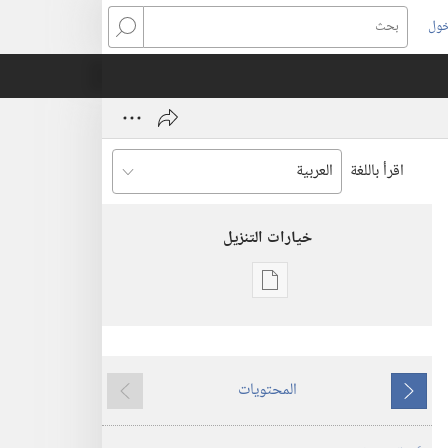
خول
بحث
اقرأ باللغة
خيارات التنزيل
خيارات
تنزيل
الاصدارات
استيقظ‏!‏
المحتويات
‏‎أيلول/
ما
ما
سبتمبر‏
يسبق
يلي