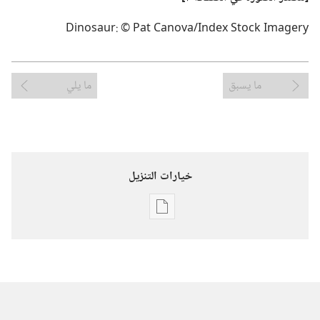
Dinosaur: © Pat Canova/Index Stock Imagery
ما يسبق
ما يلي
خيارات التنزيل
خيارات
تنزيل
الاصدارات
استيقظ‏!‏
‏‎أيلول/
سبتمبر‏