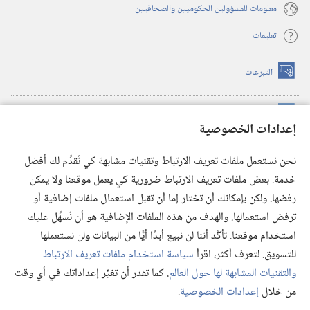
معلومات للمسؤولين الحكوميين والصحافيين
تعليمات
التبرعات
(يفتح
نافذة
جديدة)
مكتبة برج المراقبة الالكترونية
™
(يفتح
إعدادات الخصوصية
نافذة
JW Hub
جديدة)
(يفتح
نحن نستعمل ملفات تعريف الارتباط وتقنيات مشابهة كي نُقدِّم لك أفضل
نافذة
®
خدمة. بعض ملفات تعريف الارتباط ضرورية كي يعمل موقعنا ولا يمكن
تطبيق
JW Library
جديدة)
رفضها. ولكن بإمكانك أن تختار إما أن تقبل استعمال ملفات إضافية أو
مكتبة برج المراقبة
ترفض استعمالها. والهدف من هذه الملفات الإضافية هو أن نُسهِّل عليك
استخدام موقعنا. تأكَّد أننا لن نبيع أبدًا أيًّا من البيانات ولن نستعملها
للتسويق. لتعرف أكثر، اقرأ
سياسة استخدام ملفات تعريف الارتباط
والتقنيات المشابهة لها حول العالم
. كما تقدر أن تغيِّر إعداداتك في أي وقت
Copyright
© 2026 .Watch Tower Bible and Tract Society of Pennsylvania
من خلال
إعدادات الخصوصية
.
شروط الاستخدام
|
سياسة الخصوصية
|
إعدادات الخصوصية
عر