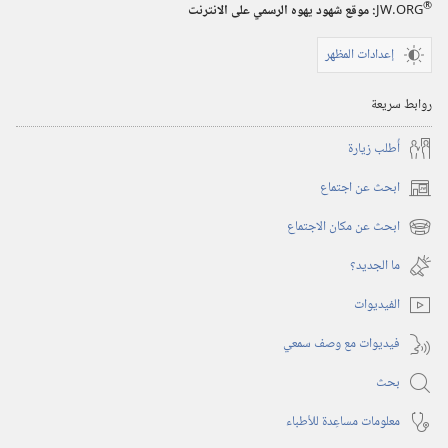
®
JW.ORG
:‏ موقع شهود يهوه الرسمي على الانترنت
إعدادات المظهر
روابط سريعة
أُطلب زيارة
ابحث عن اجتماع
(يفتح
نافذة
ابحث عن مكان الاجتماع
(يفتح
جديدة)
نافذة
ما الجديد؟‏
جديدة)
الفيديوات
فيديوات مع وصف سمعي
بحث
معلومات مساعِدة للأطباء