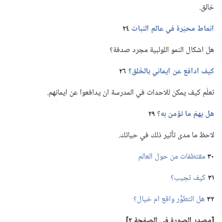
خالق.‏
انماط محيّرة
في
عالم النبات
٢٤
هل اشكال النمو اللولبية مجرد صدفة؟‏
كيف ادافع عن ايماني بالخَلق؟‏
٢٦
تعلّم كيف يمكن للاحداث في المدرسة ان يدافعوا عن ايمانهم.‏
هل يهمّ ما تؤمن به؟‏
٢٩
لاحظ ما مدى تأثير ذلك في حياتك.‏
٣٠
مقتطفات من حول العالم
٣١
كيف تجيب؟‏
٣٢
هل التطوُّر واقع ام خيال؟‏
‏[مصدر الصورة
في
الصفحة ٢]‏