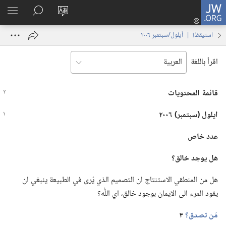
JW.ORG
تسجيل
تغيير
البحث
اظهر
الدخول
لغة
في
القائم
(يفتح
استيقظ‏!‏ | ‏‎أيلول/سبتمبر‏ ‏‎٢٠٠٦‏
الموقع
JW.‎ORG
نافذة
جديدة)
اقرأ باللغة
قائمة المحتويات
ايلول (‏سبتمبر)‏ ٢٠٠٦
عدد
خاص
هل يوجد خالق؟‏
هل من المنطقي الاستنتاج ان التصميم الذي يُرى في الطبيعة ينبغي ان
يقود المرء الى الايمان بوجود خالق،‏ اي اللّٰه؟‏
مَن تصدق؟‏
٣