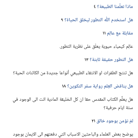
ماذا تعلِّمنا الطبيعة؟‏
٤
هل استخدم اللّٰه التطور ليخلق الحياة؟‏
٩
مقابلة مع عالِم
١١
عالِم كيمياء حيوية يعلّق على نظرية التطور.‏
هل التطور حقيقة ثابتة؟‏
١٣
هل تنتج الطفرات او الانتقاء الطبيعي أنواعا جديدة من الكائنات الحية؟‏
هل يناقض العِلم رواية سفر التكوين؟‏
١٨
هل يعلِّم الكتاب المقدس حقا ان كل الخليقة المادية اتت الى الوجود في
ستة ايام حرفية؟‏
لمَ نؤمن بوجود خالق
٢١
يوضح بعض العلماء والباحثين الاسباب التي دفعتهم الى الايمان بوجود