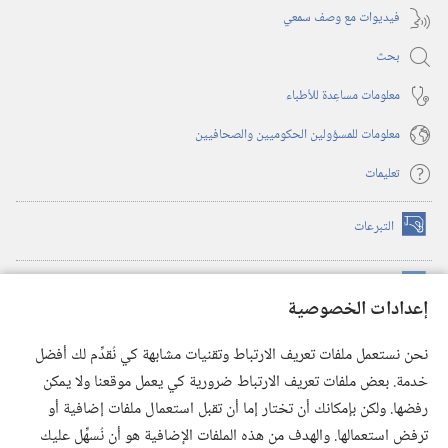
فيديوات مع وصف سمعي
بحث
معلومات مساعِدة للأطباء
معلومات للمسؤولين الحكوميين والصحافيين
تعليمات
التبرعات
(يفتح
نافذة
جديدة)
مكتبة برج المراقبة الالكترونية
™
(يفتح
إعدادات الخصوصية
نافذة
JW Hub
جديدة)
(يفتح
نحن نستعمل ملفات تعريف الارتباط وتقنيات مشابهة كي نُقدِّم لك أفضل
نافذة
®
خدمة. بعض ملفات تعريف الارتباط ضرورية كي يعمل موقعنا ولا يمكن
تطبيق
JW Library
جديدة)
رفضها. ولكن بإمكانك أن تختار إما أن تقبل استعمال ملفات إضافية أو
مكتبة برج المراقبة
ترفض استعمالها. والهدف من هذه الملفات الإضافية هو أن نُسهِّل عليك