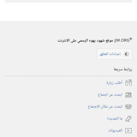
تنزيل
الاصدارات
استيقظ‏!‏
‏‎آب/
أغسطس‏
®
JW.ORG
:‏ موقع شهود يهوه الرسمي على الانترنت
إعدادات المظهر
روابط سريعة
أُطلب زيارة
ابحث عن اجتماع
(يفتح
نافذة
ابحث عن مكان الاجتماع
(يفتح
جديدة)
نافذة
ما الجديد؟‏
جديدة)
الفيديوات