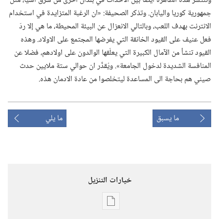
وتنتشر هذه الظاهرة ايضا بين الاحداث في بلدان اخرى من شرق آسيا،‏ مثل
جمهورية كوريا واليابان.‏ وتذكر الصحيفة:‏ «ان الرغبة المتزايدة في استخدام
الانترنت بهدف اللعب،‏ وبالتالي الانعزال عن البيئة المحيطة،‏ ما هي إلا ردّ
فعل عنيف على القيود الخانقة التي يفرضها المجتمع على الاولاد.‏ وهذه
القيود تنشأ من الآمال الكبيرة التي يعلّقها الوالدون على اولادهم،‏ فضلا عن
المنافسة الشديدة لدخول الجامعة».‏ ويُقدَّر ان حوالي ستة ملايين حدث
صيني هم بحاجة الى المساعدة ليتخلصوا من عادة الادمان هذه.‏
ما يسبق
ما يلي
خيارات التنزيل
خيارات