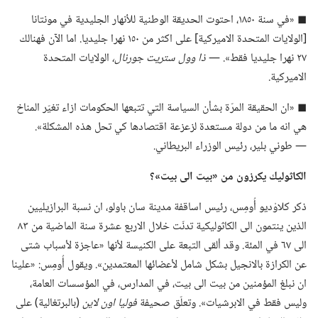
◼ «في سنة ١٨٥٠،‏ احتوت الحديقة الوطنية للأنهار الجليدية في مونتانا
[الولايات المتحدة الاميركية] على اكثر من ١٥٠ نهرا جليديا.‏ اما الآن فهنالك
٢٧ نهرا جليديا فقط».‏ —‏
ذا وول ستريت جورنال،‏
الولايات المتحدة
الاميركية.‏
◼ «ان الحقيقة المرّة بشأن السياسة التي تتبعها الحكومات ازاء تغيّر المناخ
هي انه ما من دولة مستعدة لزعزعة اقتصادها كي تحل هذه المشكلة».‏
—‏ طوني بلير،‏ رئيس الوزراء البريطاني.‏
الكاثوليك يكرزون من «بيت الى بيت»؟‏
ذكر كلاوْديو أُومِس،‏ رئيس اساقفة مدينة سان باولو،‏ ان نسبة البرازيليين
الذين ينتمون الى الكاثوليكية تدنّت خلال الاربع عشرة سنة الماضية من ٨٣
الى ٦٧ في المئة.‏ وقد ألقى التبعة على الكنيسة لأنها «عاجزة لأسباب شتى
عن الكرازة بالانجيل بشكل شامل لأعضائها المعتمدين».‏ ويقول أُومِس:‏ «علينا
ان نبلغ المؤمنين من بيت الى بيت،‏ في المدارس،‏ في المؤسسات العامة،‏
وليس فقط في الابرشيات».‏ وتعلّق صحيفة
فوليا اون لاين
‏(‏بالبرتغالية)‏ على