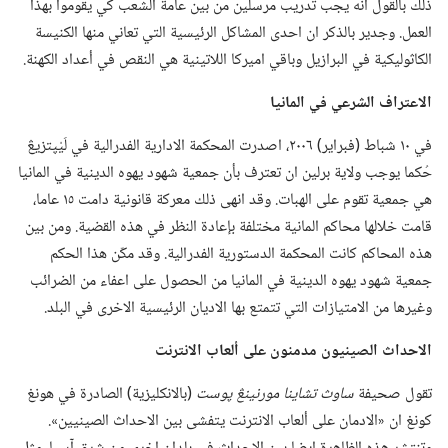
ذلك بالقول انه يجب تدريب مرسلين من بين عامة الشعب كي يقوموا بهذا
العمل.‏ وجدير بالذكر ان احدى المشاكل الرئيسية التي تعاني منها الكنيسة
الكاثوليكية في البرازيل وباقي اميركا اللاتينية هي النقص في أعداد الكهنة.‏
الاعتراف الشرعي
في
المانيا
في ١٠ شباط (‏فبراير)‏ ٢٠٠٦،‏ اصدرت المحكمة الادارية الفدرالية في لَيْپتزيڠ
حُكما يوجب ولاية برلين ان تعترف بأن جمعية شهود يهوه الدينية في المانيا
هي جمعية تقوم على الهبات.‏ وقد انهى ذلك معركة قانونية دامت ١٥ عاما،‏
قامت خلالها محاكم المانية مختلفة بإعادة النظر في هذه القضية.‏ ومن بين
هذه المحاكم كانت المحكمة الدستورية الفدرالية.‏ وقد مكّن هذا الحكم
جمعية شهود يهوه الدينية في المانيا من الحصول على اعفاء من الضرائب
وغيرها من الامتيازات التي تتمتع بها الاديان الرئيسية الاخرى في البلد.‏
الاحداث الصينيون مدمنون على ألعاب الانترنت
تقول صحيفة
ساوث تشاينا مورنينڠ پوست
‏(‏بالانكليزية)‏ الصادرة في هونغ
كونغ ان «الادمان على ألعاب الانترنت يتفشى بين الاحداث الصينيين».‏