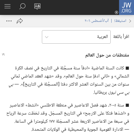
JW.ORG
تسجيل
تغيير
البحث
اظهر
الدخول
لغة
في
القائم
(يفتح
استيقظ‏!‏ | ‏‎آب/أغسطس‏ ‏‎٢٠٠٦‏
الموقع
JW.‎ORG
نافذة
جديدة)
اقرأ باللغة
مقتطفات من حول العالم
◼ كانت السنة الماضية «ادفأ سنة مسجَّلة في التاريخ في نصف الكرة
الشمالي» و «ثاني ادفإ سنة حول العالم».‏ وقد «شهد العقد الماضي ثماني
سنوات من بين السنوات العشر الاكثر دفئا [المسجَّلة في التاريخ]».‏
‏—‏ بي
بي سي نيوز،‏
بريطانيا
‏.‏
◼ سنة ٢٠٠٥،‏ شهد فصل الاعاصير في منطقة الاطلسي «انشط» الاعاصير
و ‹اشدّها فتكا على الارجح› في التاريخ المسجّل.‏ وقد تخطّت سرعة الرياح
في سبعة من الاعاصير الاربعة عشر المسجّلة ١٧٧ كيلومترا في الساعة.‏
—‏ الادارة القومية الجوية والمحيطية في الولايات المتحدة.‏