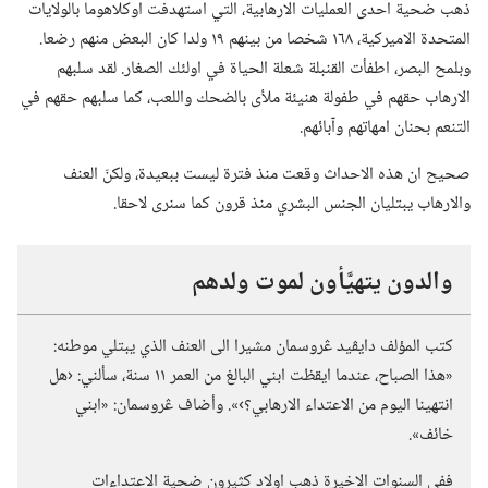
ذهب ضحية احدى العمليات الارهابية،‏ التي استهدفت اوكلاهوما بالولايات
المتحدة الاميركية،‏ ١٦٨ شخصا من بينهم ١٩ ولدا كان البعض منهم رضعا.‏
وبلمح البصر،‏ اطفأت القنبلة شعلة الحياة في اولئك الصغار.‏ لقد سلبهم
الارهاب حقهم في طفولة هنيئة ملأى بالضحك واللعب،‏ كما سلبهم حقهم في
التنعم بحنان امهاتهم وآبائهم.‏
صحيح ان هذه الاحداث وقعت منذ فترة ليست ببعيدة،‏ ولكنّ العنف
والارهاب يبتليان الجنس البشري منذ قرون كما سنرى لاحقا.‏
والدون يتهيَّأون لموت ولدهم
كتب المؤلف دايڤيد ڠروسمان مشيرا الى العنف الذي يبتلي موطنه:‏
«هذا الصباح،‏ عندما ايقظت ابني البالغ من العمر ١١ سنة،‏ سألني:‏ ‹هل
انتهينا اليوم من الاعتداء الارهابي؟‏›».‏ وأضاف ڠروسمان:‏ «ابني
خائف».‏
ففي السنوات الاخيرة ذهب اولاد كثيرون ضحية الاعتداءات