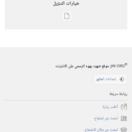
خيارات التنزيل
خيارات
تنزيل
الاصدارات
استيقظ‏!‏
‏‎حزيران/
يونيو‏
®
JW.ORG
:‏ موقع شهود يهوه الرسمي على الانترنت
إعدادات المظهر
روابط سريعة
أُطلب زيارة
ابحث عن اجتماع
(يفتح
نافذة
ابحث عن مكان الاجتماع