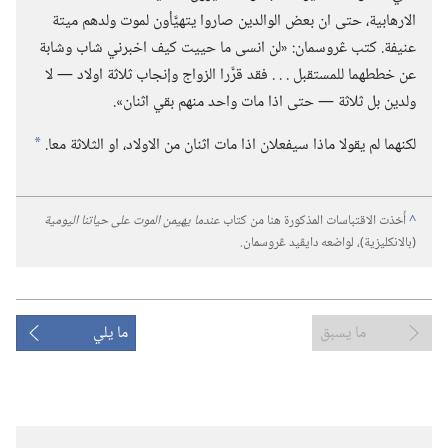
الارهابية،‏ حتى ان بعض الوالدين صاروا يتهيَّأون لموت ولدهم ميتة
عنيفة.‏ كتب ڠروسمان:‏ «لن انسى ما حييت كيف اخبرني شاب وشابة
عن خططهما للمستقبل .‏ .‏ .‏ فقد قرَّرا الزواج وإنجاب ثلاثة اولاد —‏ لا
ولدين بل ثلاثة —‏ حتى اذا مات واحد منهم بقي اثنان».‏
لكنهما لم يقولا ماذا سيفعلان اذا مات اثنان من الاولاد،‏ او الثلاثة معا.‏
*
^
أُخذت الاقتباسات المذكورة هنا من كتاب
عندما يهيمن الموت على حياتنا اليومية
‏(‏بالانكليزية)‏،‏ لواضعه دايڤيد ڠروسمان.‏
ما يسبق
ما يلي