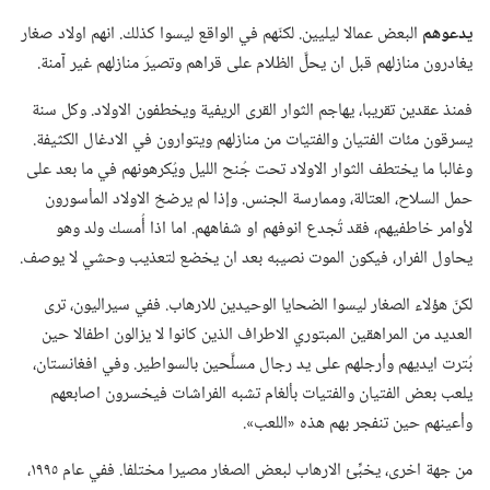
يدعوهم
البعض عمالا ليليين.‏ لكنّهم في الواقع ليسوا كذلك.‏ انهم اولاد صغار
يغادرون منازلهم قبل ان يحلَّ الظلام على قراهم وتصيرَ منازلهم غير آمنة.‏
فمنذ عقدين تقريبا،‏ يهاجم الثوار القرى الريفية ويخطفون الاولاد.‏ وكل سنة
يسرقون مئات الفتيان والفتيات من منازلهم ويتوارون في الادغال الكثيفة.‏
وغالبا ما يختطف الثوار الاولاد تحت جُنح الليل ويُكرهونهم في ما بعد على
حمل السلاح،‏ العتالة،‏ وممارسة الجنس.‏ وإذا لم يرضخ الاولاد المأسورون
لأوامر خاطفيهم،‏ فقد تُجدع انوفهم او شفاههم.‏ اما اذا أُمسك ولد وهو
يحاول الفرار،‏ فيكون الموت نصيبه بعد ان يخضع لتعذيب وحشي لا يوصف.‏
لكنّ هؤلاء الصغار ليسوا الضحايا الوحيدين للارهاب.‏ ففي سيراليون،‏ ترى
العديد من المراهقين المبتوري الاطراف الذين كانوا لا يزالون اطفالا حين
بُترت ايديهم وأرجلهم على يد رجال مسلَّحين بالسواطير.‏ وفي افغانستان،‏
يلعب بعض الفتيان والفتيات بألغام تشبه الفراشات فيخسرون اصابعهم
وأعينهم حين تنفجر بهم هذه «اللعب».‏
من جهة اخرى،‏ يخبِّئ الارهاب لبعض الصغار مصيرا مختلفا.‏ ففي عام ١٩٩٥،‏