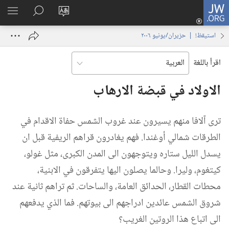
JW.ORG
تسجيل
تغيير
البحث
اظهر
الدخول
لغة
في
القائم
(يفتح
استيقظ‏!‏ | ‏‎حزيران/يونيو‏ ‏‎٢٠٠٦‏
الموقع
JW.‎ORG
نافذة
جديدة)
اقرأ باللغة
الاولاد في قبضة الارهاب
ترى آلافا منهم يسيرون عند غروب الشمس حفاة الاقدام في
الطرقات شمالي أوغندا.‏ فهم يغادرون قراهم الريفية قبل ان
يسدل الليل ستاره ويتوجهون الى المدن الكبرى،‏ مثل غولو،‏
كيتغوم،‏ وليرا.‏ وحالما يصلون اليها يتفرقون في الابنية،‏
محطات القطار،‏ الحدائق العامة،‏ والساحات.‏ ثم تراهم ثانية عند
شروق الشمس عائدين ادراجهم الى بيوتهم.‏ فما الذي يدفعهم
الى اتباع هذا الروتين الغريب؟‏