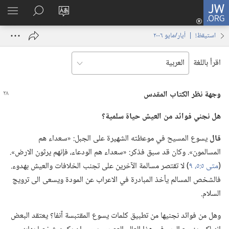
JW.ORG
تسجيل
تغيير
البحث
اظهر
الدخول
لغة
في
القائم
(يفتح
استيقظ‏!‏ | ‏‎أيار/مايو‏ ‏‎٢٠٠٦‏
الموقع
JW.‎ORG
نافذة
جديدة)
اقرأ باللغة
وجهة نظر الكتاب المقدس
هل نجني فوائد من العيش حياة سلمية؟‏
قال
يسوع المسيح في موعظته الشهيرة على الجبل:‏ «سعداء هم
المسالمون».‏ وكان قد سبق فذكر:‏ «سعداء هم الودعاء،‏ فإنهم يرثون الارض».‏
(‏
متى ٥:‏٥،‏
٩
‏)‏ لا تقتصر مسالمة الآخرين على تجنب الخلافات والعيش بهدوء.‏
فالشخص المسالم يأخذ المبادرة في الاعراب عن المودة ويسعى الى ترويج
السلام.‏
وهل من فوائد نجنيها من تطبيق كلمات يسوع المقتبسة آنفا؟‏ يعتقد البعض