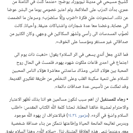
كشيخ مسيحي في مدينة نيويورك.‏ يوضح:‏ «عندما كنت في الثامنة من
عمري،‏ بدأت اتدرّب على الملاكمة.‏ ولم اعتبر خصومي يوما من البشر.‏ عوضا
عن ذلك،‏ استحوذت عليّ فكرة ‹اضرِب وإلَّا ستُضرَب›.‏ وسرعان ما انضممت
الى عصابة،‏ وخضنا معا عدة شجارات واشتباكات عنيفة.‏ وأحيانا،‏ كانت
تُصوَّب المسدسات الى رأسي وتُشهَر السكاكين في وجهي.‏ وكان الكثير من
صداقاتي غير مستقر ومؤسسا على الخوف».‏
فما الذي جعل آندي يسعى في اثر السلام؟‏ يقول:‏ «ذهبت ذات يوم الى
اجتماع في احدى قاعات ملكوت شهود يهوه،‏ فلمستُ في الحال روح
المحبة بين هؤلاء الناس.‏ ومذّاك ساعدتني معاشرة هؤلاء الناس المحبين
للسلام على تنمية سكينة القلب وعلى التخلّص من طريقة تفكيري القديمة.‏
وقد تمكّنت من تأسيس عدة صداقات دائمة».‏
▪
رجاء للمستقبل
ان اهم سبب لنكون مسالمين هو اننا بذلك نُظهر الاعتبار
والاحترام لمشيئة خالقنا المعلَنة.‏ تحثّنا كلمة اللّٰه الكتاب المقدس:‏ «اطلب
السلام واسْعَ في أثره».‏ (‏
مزمور ٣٤:‏١٤
‏)‏ فبالاعتراف ان يهوه اللّٰه موجود
وبدرس تعاليمه المانحة الحياة وإطاعتها نتمكّن من بناء صداقة شخصية
معه.‏ وعندما ننمي هذه العلاقة المتينة،‏ ننال «سلام اللّٰه».‏ وهذا السلام يفوق