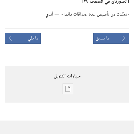
‏[الصورتان
في
الصفحة ٢٩]‏
‏«تمكّنت من تأسيس عدة صداقات دائمة».‏ —‏ آندي
ما يسبق
ما يلي
خيارات التنزيل
خيارات
تنزيل
الاصدارات
استيقظ‏!‏
‏‎أيار/
مايو‏