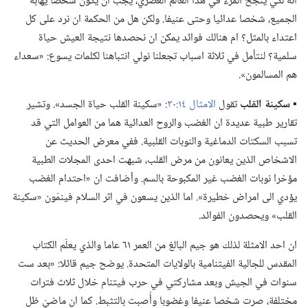
انه لكي ينجح المرء في هذا العالم العصري،‏ يجب ان يكون شخصا يهابه
الجميع،‏ شخصا عدائيا وحتى عنيفا.‏ ولكن هل من الحكمة ان نرد على كل
اعتداء بالمثل؟‏ ام هنالك فوائد يمكن ان نحصدها نتيجة العيش حياة
سلمية؟‏ لنتأمل في ثلاثة اسباب تجعلنا نولي انتباهنا لكلمات يسوع:‏ «سعداء
هم المسالمون».‏
▪
سكينة القلب
تقول
الامثال ١٤:‏٣٠
‏:‏ «سكينة القلب حياة الجسد».‏ وتشير
تقارير طبية عديدة ان الغضب والروح العدائية هما من العوامل التي قد
تسبب السكتات الدماغية والنوبات القلبية.‏ ففي معرض الحديث عن
الاشخاص الذين يعانون من مرض القلب،‏ شبهت احدى المجلات الطبية
مؤخرا نوبات الغضب غير المكبوحة بالسم.‏ وأضافت ان «احتدام الغضب
يؤدي الى امراض خطيرة».‏ اما الذين يسعون في اثر السلام فينمّون «سكينة
القلب» ويحصدون الفوائد.‏
ان احد الامثلة لذلك هو جيم البالغ من العمر ٦١ عاما والذي يعلّم الكتاب
المقدس للجالية الفيتنامية بالولايات المتحدة.‏ يوضح جيم قائلا:‏ «بعد ست
سنوات في الجيش وبعد مشاركتي في حرب فيتنام خلال ثلاث فترات
مختلفة،‏ صرت شخصا عنيفا وغضوبا وأُصبت بالتثبط.‏ كما ان ماضيّ ظل