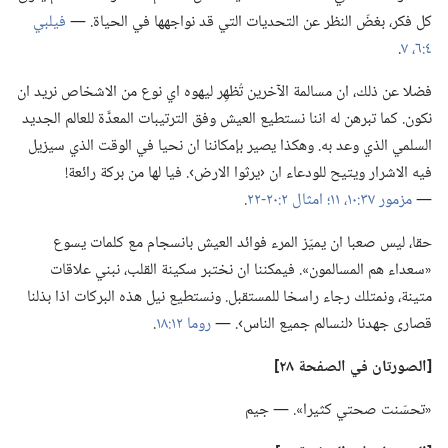
كل فكر،‏ بغضّ النظر عن التحديات التي قد نواجهها في الحياة.‏ —‏
فيلبي
٤:‏٦،‏ ٧
‏.‏
فضلا عن ذلك،‏ ان مسالمة الآخرين تُظهِر ليهوه اي نوع من الاشخاص نريد ان
نكون.‏ كما تبرهن له اننا نستطيع العيش وفق الترتيبات المعدَّة للعالم الجديد
السلمي الذي وعد به.‏ وهكذا يصير بإمكاننا ان نحيا في الوقت الذي سيزيل
فيه الاشرار ويتيح للودعاء ان ‹يرثوا الارض›.‏ فيا لها من بركة رائعة!‏
—‏
مزمور ٣٧:‏١٠،‏ ١١؛‏
امثال ٢:‏٢٠-‏٢٢
‏.‏
حقا،‏ ليس صعبا ان يميّز المرء فوائد العيش بانسجام مع كلمات يسوع
«سعداء هم المسالمون».‏ فيمكننا ان نختبر سكينة القلب،‏ نبني علاقات
متينة،‏ ونمتلك رجاء راسخا للمستقبل.‏ ونستطيع نيل هذه البركات اذا بذلنا
قصارى جهدنا ‹لنسالم جميع الناس›.‏ —‏
روما ١٢:‏١٨
‏.‏
‏[الصورتان
في
الصفحة ٢٨]‏
‏«تحسّنت صحتي كثيرا».‏ —‏ جيم