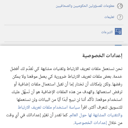
معلومات للمسؤولين الحكوميين والصحافيين
تعليمات
التبرعات
(يفتح
نافذة
جديدة)
مكتبة برج المراقبة الالكترونية
™
(يفتح
إعدادات الخصوصية
نافذة
JW Hub
جديدة)
(يفتح
نحن نستعمل ملفات تعريف الارتباط وتقنيات مشابهة كي نُقدِّم لك أفضل
نافذة
®
خدمة. بعض ملفات تعريف الارتباط ضرورية كي يعمل موقعنا ولا يمكن
تطبيق
JW Library
جديدة)
رفضها. ولكن بإمكانك أن تختار إما أن تقبل استعمال ملفات إضافية أو
مكتبة برج المراقبة
ترفض استعمالها. والهدف من هذه الملفات الإضافية هو أن نُسهِّل عليك
استخدام موقعنا. تأكَّد أننا لن نبيع أبدًا أيًّا من البيانات ولن نستعملها
للتسويق. لتعرف أكثر، اقرأ
سياسة استخدام ملفات تعريف الارتباط
والتقنيات المشابهة لها حول العالم
. كما تقدر أن تغيِّر إعداداتك في أي وقت
Copyright
© 2026 .Watch Tower Bible and Tract Society of Pennsylvania
من خلال
إعدادات الخصوصية
.
شروط الاستخدام
|
سياسة الخصوصية
|
إعدادات الخصوصية