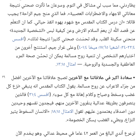
يطاردني،‏ مما سبب لي مشاكل في النوم.‏ وسرعان ما تأثرت صحتي نتيجة
معاناتي الاجهاد والاضطرابات العصبية».‏ فما الذي منح جيم الراحة؟‏ يجيب
قائلا:‏ «ان درس الكتاب المقدس مع شهود يهوه انقذ حياتي.‏ كما ان التعلّم
عن قصد اللّٰه ان يعمّ السلام الارض وعن كيفية لبس ‹الشخصية الجديدة›
منحني سكينة القلب.‏ وقد تحسّنت صحتي كثيرا نتيجة لذلك».‏ (‏
افسس
٤:‏٢٢-‏٢٤؛‏
اشعيا ٦٥:‏١٧؛‏
ميخا ٤:‏١-‏٤
‏)‏ وعلى غرار جيم،‏ استنتج آخرون من
اختبارهم الشخصي ان تنمية روح مسالمة يمكن ان تحسِّن صحة المرء
العاطفية والجسدية والروحية.‏ —‏
امثال ١٥:‏١٣
‏.‏
▪
سعادة اكبر
في
علاقاتنا مع الآخرين
تصبح علاقاتنا
مع الآخرين افضل
من جرّاء الاعراب عن روح مسالمة.‏ يقول الكتاب المقدس انه ينبغي ‹نزع كل
غضب وسخط وصياح وكلام إهانة مع كل سوء›.‏ (‏
افسس ٤:‏٣١
‏)‏ فالذين
يتصرفون بطريقة عدائية ينفّرون الآخرين منهم،‏ فيجدون نفسهم وحيدين
دون اصدقاء يعتمدون عليهم.‏ تقول
الامثال ١٥:‏١٨
‏:‏ «الانسان السخوط يثير
النزاع،‏ وبطيء الغضب يسكّن الخصومة».‏
ترعرع آندي البالغ من العمر ٤٢ عاما في محيط عدائي.‏ وهو يخدم الآن