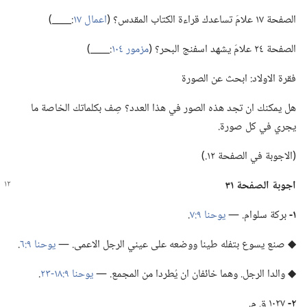
الصفحة ١٧ علامَ تساعدك قراءة الكتاب المقدس؟‏ (‏
اعمال ١٧
‏:‏____)‏
الصفحة ٢٤ علامَ يشهد اسفنج البحر؟‏ (‏
مزمور ١٠٤
‏:‏____)‏
فقرة الاولاد:‏ ابحث عن الصورة
هل يمكنك ان تجد هذه الصور في هذا العدد؟‏ صِف بكلماتك الخاصة ما
يجري في كل صورة.‏
‏(‏الاجوبة في الصفحة ١٢.‏)‏
اجوبة الصفحة ٣١
١-‏
بركة سلوام.‏ —‏
يوحنا ٩:‏٧
‏.‏
◆ صنع يسوع بتفله طينا ووضعه على عيني الرجل الاعمى.‏ —‏
يوحنا ٩:‏٦
‏.‏
◆ والدا الرجل.‏ وهما خائفان ان يُطردا من المجمع.‏ —‏
يوحنا ٩:‏١٨-‏٢٣
‏.‏
٢-‏
١٠٢٧ ق م.‏