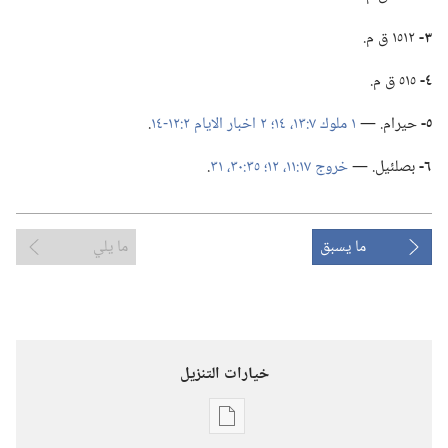
٣-‏
١٥١٢ ق م.‏
٤-‏
٥١٥ ق م.‏
٥-‏
حيرام.‏ —‏
١ ملوك ٧:‏١٣،‏ ١٤؛‏
٢ اخبار الايام ٢:‏١٢-‏١٤
‏.‏
٦-‏
بصلئيل.‏ —‏
خروج ١٧:‏١١،‏ ١٢؛‏
٣٥:‏٣٠،‏ ٣١
‏.‏
ما يسبق
ما يلي
خيارات التنزيل
خيارات