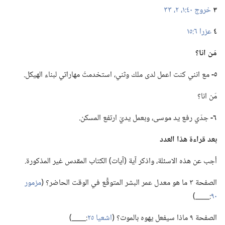
٣
خروج ٤٠:‏١،‏ ٢،‏
٣٣
٤
عزرا ٦:‏١٥
مَن انا؟‏
٥-‏
مع انني كنت اعمل لدى ملك وثني،‏ استخدمتُ مهاراتي لبناء الهيكل.‏
مَن انا؟‏
٦-‏
جدّي رفع يد موسى،‏ وبعمل يديّ ارتفع المسكن.‏
بعد قراءة هذا العدد
أجب عن هذه الاسئلة،‏ واذكر آية (‏آيات)‏ الكتاب المقدس غير المذكورة.‏
الصفحة ٣ ما هو معدل عمر البشر المتوقَّع في الوقت الحاضر؟‏ (‏
مزمور
٩٠
‏:‏____)‏
الصفحة ٩ ماذا سيفعل يهوه بالموت؟‏ (‏
اشعيا ٢٥
‏:‏____)‏