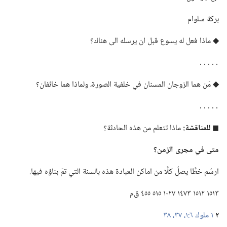
بركة سلوام
◆ ماذا فعل له يسوع قبل ان يرسله الى هناك؟‏
‏․․․․․‏
◆ مَن هما الزوجان المسنان في خلفية الصورة،‏ ولماذا هما خائفان؟‏
‏․․․․․‏
◼
للمناقشة:‏
ماذا تتعلم من هذه الحادثة؟‏
متى
في
مجرى الزمن؟‏
ارسُم خطًّا يصلُ كلًّا من اماكن العبادة هذه بالسنة التي تمّ بناؤه فيها.‏
١٥١٣ ١٥١٢ ١٤٧٣ ١٠٢٧ ٥١٥ ٤٥٥ ق‌م
٢
١ ملوك ٦:‏١،‏
٣٧،‏ ٣٨