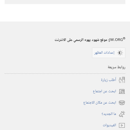
تنزيل
الاصدارات
استيقظ‏!‏
‏‎أيار/
مايو‏
®
JW.ORG
:‏ موقع شهود يهوه الرسمي على الانترنت
إعدادات المظهر
روابط سريعة
أُطلب زيارة
ابحث عن اجتماع
(يفتح
نافذة
ابحث عن مكان الاجتماع
(يفتح
جديدة)
نافذة
ما الجديد؟‏
جديدة)
الفيديوات