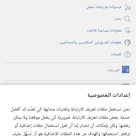
فيديوات مع وصف سمعي
بحث
معلومات مساعِدة للأطباء
معلومات للمسؤولين الحكوميين والصحافيين
تعليمات
التبرعات
(يفتح
نافذة
جديدة)
مكتبة برج المراقبة الالكترونية
™
(يفتح
إعدادات الخصوصية
نافذة
JW Hub
جديدة)
(يفتح
نحن نستعمل ملفات تعريف الارتباط وتقنيات مشابهة كي نُقدِّم لك أفضل
نافذة
®
خدمة. بعض ملفات تعريف الارتباط ضرورية كي يعمل موقعنا ولا يمكن
تطبيق
JW Library
جديدة)
رفضها. ولكن بإمكانك أن تختار إما أن تقبل استعمال ملفات إضافية أو
مكتبة برج المراقبة
ترفض استعمالها. والهدف من هذه الملفات الإضافية هو أن نُسهِّل عليك