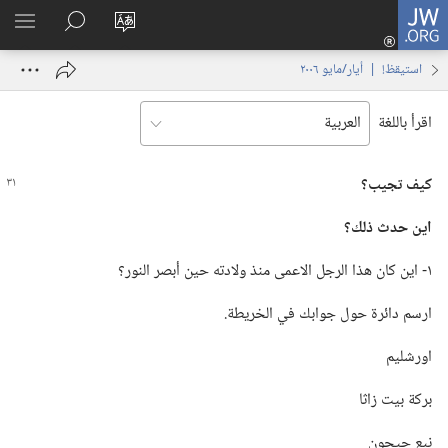
JW.ORG
تسجيل
تغيير
البحث
اظهر
الدخول
لغة
في
القائم
(يفتح
استيقظ‏!‏ | ‏‎أيار/مايو‏ ‏‎٢٠٠٦‏
الموقع
JW.‎ORG
نافذة
جديدة)
اقرأ باللغة
كيف تجيب؟‏
اين حدث ذلك؟‏
١-‏ اين كان هذا الرجل الاعمى منذ ولادته حين أبصر النور؟‏
ارسم دائرة حول جوابك في الخريطة.‏
اورشليم
بركة بيت زاثا
نبع جيحون