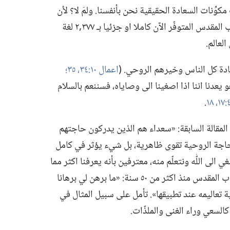
ِّنات السعادة الحقيقية نحن بأنفسنا.‏ ولمَ لا؟‏ لأن
خالقنا اعطانا كتاب ارشادات رائعا هو الكتاب المقدس المتوفّر الآن كاملا او جزئيا بـ‍ ٣٧٧‏,٢ لغة
لعالم.‏
ادة كل الناس وخيرهم الروحي.‏ (‏
اعمال ١٠:‏٣٤،‏ ٣٥؛‏
‏ وهو يعدنا اننا اذا اصغينا الى وصاياه،‏ فسننعم بالسلام
‏.‏
المقالة السابقة:‏ «سعداء هم الذين يدركون حاجتهم
لحاجة الروحية تقوى ظاهرية،‏ بل شيء يؤثر في كامل
لى اللّٰه ونتعلّم منه،‏ معترفين بأنه يعرفنا اكثر مما
نعرف انفسنا.‏ يقول إيرول الذي يدرس الكتاب المقدس منذ اكثر من ٥٠ سنة:‏ «ما برهن لي برهانا
ية تعاليمه عند تطبيقها».‏ تأمل على سبيل المثال في
لسعي وراء الغنى والملذّات.‏