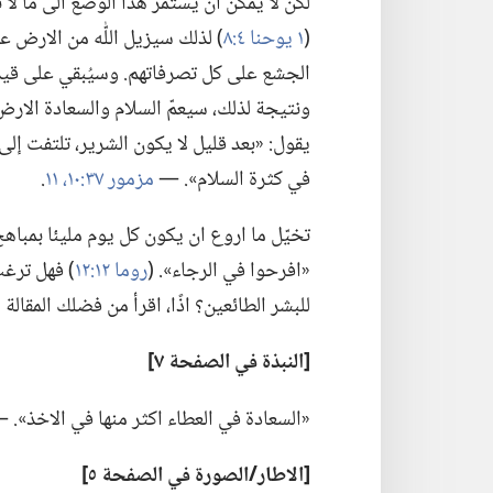
لكن لا يمكن ان يستمر هذا الوضع الى ما لا نهاي
(‏
١ يوحنا ٤:‏٨
‏)‏ لذلك سيزيل اللّٰه من الار
الجشع على كل تصرفاتهم.‏ وسيُبقي على قيد ا
ونتيجة لذلك،‏ سيعمّ السلام والسعادة الارض 
يقول:‏ «بعد قليل لا يكون الشرير،‏ تلتفت إلى
في كثرة السلام».‏ —‏
مزمور ٣٧:‏١٠،‏ ١١
‏.‏
تخيّل ما اروع ان يكون كل يوم مليئا بمباهج ‹
«افرحوا في الرجاء».‏ (‏
روما ١٢:‏١٢
‏)‏ فهل ترغ
للبشر الطائعين؟‏ اذًا،‏ اقرأ من فضلك المقالة ال
‏[النبذة
في
الصفحة ٧]‏
‏«السعادة في العطاء اكثر منها في الاخذ».‏ 
‏[الاطار/‏الصورة
في
الصفحة ٥]‏