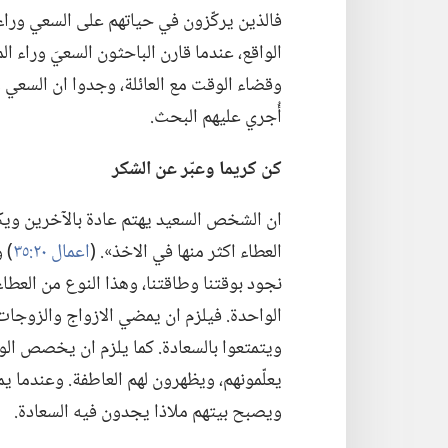
فالذين يركّزون في حياتهم على السعي وراء ا
الواقع،‏ عندما قارن الباحثون السعيَ وراء ا
وقضاء الوقت مع العائلة،‏ وجدوا ان السعي ور
أُجري عليهم البحث.‏
كن كريما وعبّر عن الشكر
ان الشخص السعيد يهتم عادة بالآخرين ويكون 
العطاء اكثر منها في الاخذ».‏ (‏
اعمال ٢٠:‏٣٥
‏)‏
نجود بوقتنا وطاقتنا،‏ وهذا النوع من العط
الواحدة.‏ فيلزم ان يمضي الازواج والزوجات 
ويتمتعوا بالسعادة.‏ كما يلزم ان يخصص ال
يعلّمونهم،‏ ويظهرون لهم العاطفة.‏ وعندما يم
ويصبح بيتهم ملاذا يجدون فيه السعادة.‏