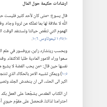
ارشادات حكيمة حول المال
قال يسوع:‏ «متى كان لأحد كثير فليست حياته
اللّٰه لا علاقة لها بما تملكه من ثروة وجاه.‏ و
الهموم التي تنغّص حياتنا وتستنفد الوقت 
١٠:‏٢٥؛‏
١ تيموثاوس ٦:‏١٠
‏.‏
وبحسب ريتشارد راين،‏ بروفسور في علم النف
سعوا وراء الامور المادية طلبا للاكتفاء.‏ وق
نفسها حين قال:‏ «من يحب الفضة لا يشبع من
٥:‏١٠
‏)‏ ويمكن تشبيه الامر بالحكاك الذي تن
اكبر الى الحك،‏ الى ان ينخدش الجلد وتصير
ان الكتاب المقدس يشجّعنا على العمل بكد والت
احترامنا لذاتنا،‏ فنحصل على مقوّم حيوي آخ