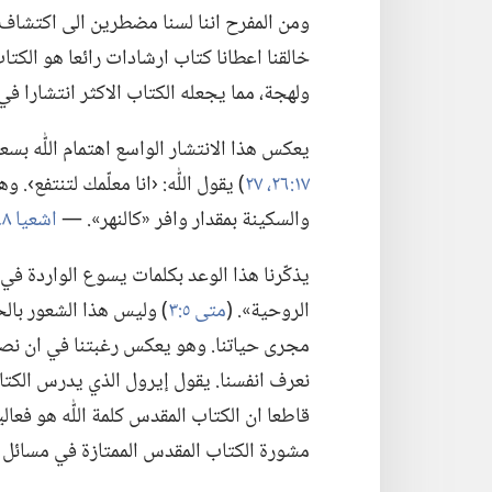
ومن المفرح اننا لسنا مضطرين الى اكتشاف مكو
ولهجة،‏ مما يجعله الكتاب الاكثر انتشارا في ا
يعكس هذا الانتشار الواسع اهتمام اللّٰه بسع
١٧:‏٢٦،‏ ٢٧
‏)‏ يقول اللّٰه:‏ ‹انا معلّمك لتنتفع›.
والسكينة بمقدار وافر «كالنهر».‏ —‏
اشعيا ٤٨:‏١٧،‏ ١٨
يذكّرنا هذا الوعد بكلمات يسوع الواردة في 
الروحية».‏ (‏
متى ٥:‏٣
‏)‏ وليس هذا الشعور با
مجرى حياتنا.‏ وهو يعكس رغبتنا في ان نصغي ا
قاطعا ان الكتاب المقدس كلمة اللّٰه هو فعال
مشورة الكتاب المقدس الممتازة في مسائل كا