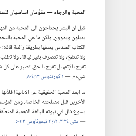
المحبة والرجاء —‏ مقوِّمان اساسيان للسع
قيل ان البشر يحتاجون الى المحبة من المهد
يذبلون ويذوون.‏ ولكن ما هي المحبة بالتحديد؟
الكتاب المقدس يصفها بطريقة رائعة قائلا:‏ «ال
ولا تنتفخ،‏ ولا تتصرف بغير لياقة،‏ ولا تطلب 
تفرح بالإثم،‏ بل تفرح بالحق.‏ تصبر على ك
شيء».‏ —‏
١ كورنثوس ١٣:‏٤-‏٨
‏.‏
ما ابعد المحبة الحقيقية عن الانانية!‏ فلأن
الآخرين قبل مصلحته الخاصة.‏ ومن المؤسف 
يسوع قال في نبوته البالغة الاهمية المتعلّقة
—‏
متى ٢٤:‏٣،‏
١٢؛‏
٢ تيموثاوس ٣:‏١-‏٥
‏.‏