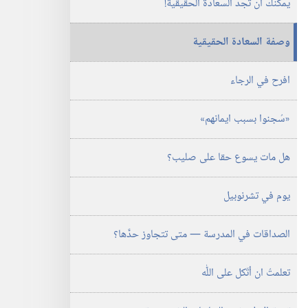
يمكنك ان تجد السعادة الحقيقية!‏
وصفة السعادة الحقيقية
افرح في الرجاء
‏«سُجنوا بسبب ايمانهم»‏
هل مات يسوع حقا على صليب؟‏
يوم في تشرنوبيل
الصداقات في المدرسة —‏ متى تتجاوز حدَّها؟‏
تعلمتُ ان أتّكل على اللّٰه