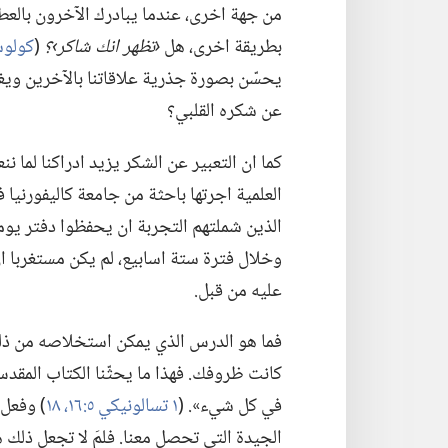
من جهة اخرى،‏ عندما يبادرك الآخرون بالعط
بطريقة اخرى،‏ هل
‏‹تظهر انك شاكر›؟‏
‏(‏
كولوسي 
يحسّن بصورة جذرية علاقاتنا بالآخرين ويغمر
عن شكره القلبي؟‏
كما ان التعبير عن الشكر يزيد ادراكنا لما 
العلمية اجرتها باحثة من جامعة كاليفورنيا 
الذين شملتهم التجربة ان يحفظوا دفتر يوميا
وخلال فترة ستة اسابيع،‏ لم يكن مستغربا ان
عليه من قبل.‏
فما هو الدرس الذي يمكن استخلاصه من ذلك؟‏ 
كانت ظروفك.‏ فهذا ما يحثّنا الكتاب المقد
في كل شيء».‏ (‏
١ تسالونيكي ٥:‏
١٦،‏
١٨
‏)‏ وفع
الجيدة التي تحصل معنا.‏ فلمَ لا تجعل ذلك