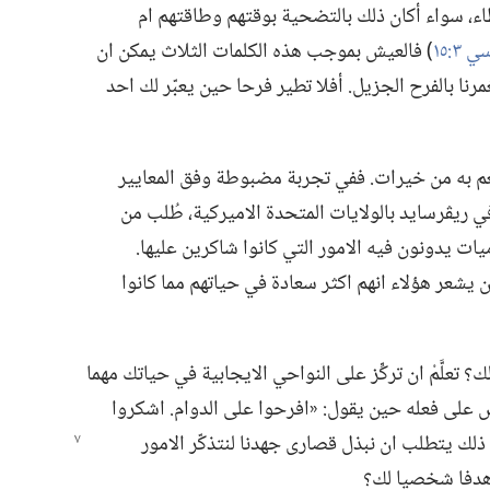
اء،‏ سواء أكان ذلك بالتضحية بوقتهم وطاقتهم ام
٣:‏١٥
‏)‏ فالعيش بموجب هذه الكلمات الثلاث يمكن ان
نا بالفرح الجزيل.‏ أفلا تطير فرحا حين يعبّر لك احد
ننعم به من خيرات.‏ ففي تجربة مضبوطة وفق المعايير
في ريڤرسايد بالولايات المتحدة الاميركية،‏ طُلب من
ت يدونون فيه الامور التي كانوا شاكرين عليها.‏
 يشعر هؤلاء انهم اكثر سعادة في حياتهم مما كانوا
تعلَّمْ ان تركِّز على النواحي الايجابية في حياتك مهما
س على فعله حين يقول:‏ «افرحوا على الدوام.‏ اشكروا
ل ذلك يتطلب ان نبذل قصارى جهدنا لنتذكّر الامور
 هدفا شخصيا لك؟‏