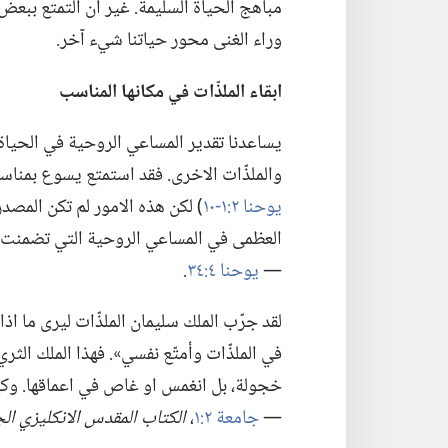
مباهج الحياة السليمة.‏ غير ان التمتع ببعض
وراء الغنى محور حياتنا شيء آخر.‏
ابقاء الملذّات
في
مكانها المناسب
يساعدنا تقدير المساعي الروحية في الحياة
والملذّات الاخرى.‏ فقد استمتع يسوع بمناس
يوحنا ٢:‏١-‏١٠
‏)‏ لكن هذه الامور لم تكن المص
العظمى في المساعي الروحية التي تضمنت مسا
—‏
يوحنا ٤:‏٣٤
‏.‏
لقد جرّب الملك سليمان الملذّات ليرى ما اذ
في الملذّات وأمتّع نفسي».‏ فهذا الملك ال
خجولة،‏ بل انغمس او غاص في اعماقها.‏ وكيف
—‏
جامعة ٢:‏١
‏،‏
الكتاب المقدس الانكليزي ال