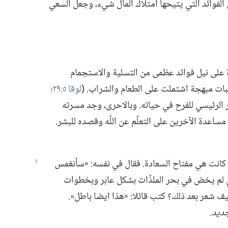
 الفوائد التي يتيحها امتلاك المال شيء،‏ وجعل السعي
 على نيل فوائد عظمى من التسلية والاستجمام
بات مبهجة اشتملت على الطعام والشراب.‏ (‏
لوقا ٥:‏٢٩؛‏
در الرئيسي للفرح في حياته.‏ وبالاحرى،‏ وجد مسرته
عدة الآخرين على التعلّم عن اللّٰه وقصده للبشر.‏
ا كانت هي مفتاح السعادة.‏ فقال في نفسه:‏ «سأنغمس
ثري لم يخض في بحر الملذّات بشكل عابر وبخطوات
 شعر بعد ذلك؟‏ كتب قائلا:‏ «هذا ايضا باطل».‏
جديد
‏.‏