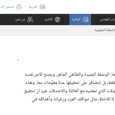
العربية
تسجيل الد
اختر
(يفتح
اللغة
نافذة
كتاب المقدس
المكتبة
الأخبار
من نحن
جديدة)
لسعادة الحقيقية
ا:‏ الوصفة الجيدة والطاهي الماهر.‏ ويصح الامر نفسه
ط،‏ بل تتضافر على تحقيقها عدة مقوِّمات معا.‏ وهذه
الوقت الذي نمضيه مع العائلة والاصدقاء.‏ غير ان تحقيق
ا تلاحَظ،‏ مثل مواقف المرء ورغباته وأهدافه في