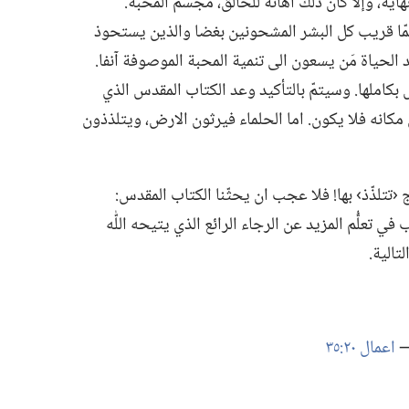
ة،‏ وإلّا كان ذلك اهانة للخالق،‏ مجسَّم المحبة.‏
ض عمّا قريب كل البشر المشحونين بغضا والذين يستحوذ
لحياة مَن يسعون الى تنمية المحبة الموصوفة آنفا.‏
بكاملها.‏ وسيتمّ بالتأكيد وعد الكتاب المقدس الذي
 مكانه فلا يكون.‏ اما الحلماء فيرثون الارض،‏ ويتلذذون
تتلذّذ› بها!‏ فلا عجب ان يحثّنا الكتاب المقدس:‏
ب في تعلُّم المزيد عن الرجاء الرائع الذي يتيحه اللّٰه
تالية.‏
—‏
اعمال ٢٠:‏٣٥