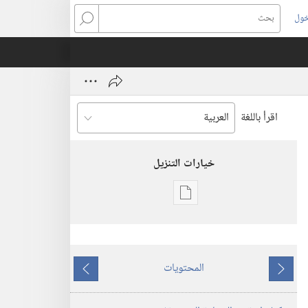
خول
بحث
اقرأ باللغة
خيارات التنزيل
خيارات
تنزيل
الاصدارات
استيقظ‏!‏
المحتويات
‏‎نيسان/
ما
ما
أبريل‏
يسبق
يلي