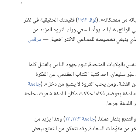
 من ممتلكاته».‏ (‏
لوقا ١٢:‏١٥
‏)‏ فقيمتك الحقيقية في نظر
في الواقع،‏ غالبا ما يولّد السعي وراء الثروة المزيد من
الذي ينبغي تخصيصه للمساعي الاكثر اهمية.‏ —‏
مرقس
س بالولايات المتحدة،‏ تبوء جهود الناس بالفشل كلما
د عبّر سليمان،‏ احد كتبة الكتاب المقدس،‏ عن الفكرة
 الفضة،‏ ومن يحب الثروة لا يشبع من دخل».‏ (‏
جامعة
تجه لدغة بعوضة.‏ فكلما حككتَ مكان اللدغة شعرت بحاجة
 اللدغة جرحا.‏
متع بثمار عملنا.‏ (‏
جامعة ٣:‏١٢،‏ ١٣
‏)‏ وهذا يزيد من
ر من مقوِّمات السعادة.‏ وقد نتمكن من التمتع ببعض