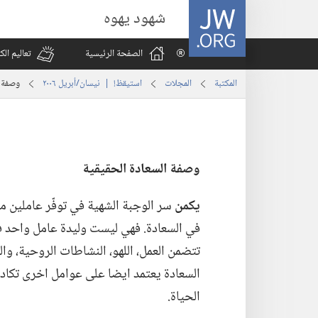
JW.ORG
شهود يهوه
الصفحة الرئيسية
تعاليم ال
المكتبة
المجلات
استيقظ‏!‏ | ‏‎نيسان/أبريل‏ ‏‎٢٠٠٦‏
وصفة ا
وصفة السعادة الحقيقية
يكمن
سر الوجبة الشهية في توفّر عاملين مع
في السعادة.‏ فهي ليست وليدة عامل واحد فق
تتضمن العمل،‏ اللهو،‏ النشاطات الروحية،‏ و
السعادة يعتمد ايضا على عوامل اخرى تكاد ل
الحياة.‏