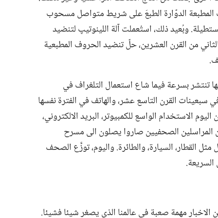
حت المطبعة الدوّارة الطبعَ على شريط متواصل مسحوب
لة.‏ وبُعيد ذلك،‏ استُعملت آلة اللينوتيپ لتنضيد
لثاني من القرن العشرين،‏ حلّ تنضيد الحروف المطبعية
.‏
ا تنتشر بسرعة فيما شاع استعمال التلغراف في
 في سبعينات القرن التاسع عشر،‏ والهاتف في الفترة نفسها
 اليوم الاستخدام الواسع للكمبيوتر،‏ البريد الالكتروني،‏
ن المراسلين الصحفيين صاروا يصلون الى مسرح
القطار،‏ السيارة،‏ والطائرة.‏ واليوم،‏ توزَّع الصحف
السريعة.‏
ن الاخبار مهمة صعبة في عالمنا الذي يصغر شيئا فشيئا.‏