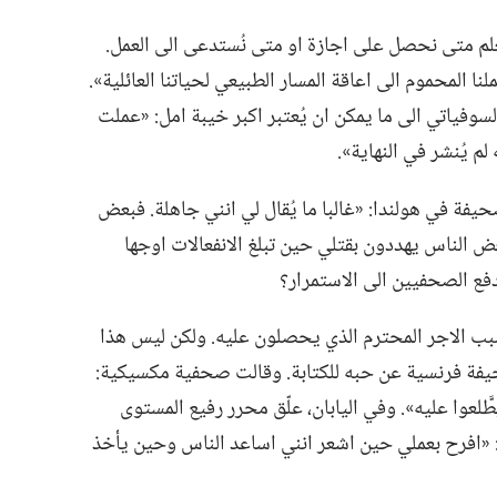
لم متى نحصل على اجازة او متى نُستدعى الى العمل.‏
نا المحموم الى اعاقة المسار الطبيعي لحياتنا العائلية».‏
سوفياتي الى ما يمكن ان يُعتبر اكبر خيبة امل:‏ «عملت
يُنشر في النهاية».‏
يفة في هولندا:‏ «غالبا ما يُقال لي انني جاهلة.‏ فبعض
عض الناس يهددون بقتلي حين تبلغ الانفعالات اوجها
يدفع الصحفيين الى الاستمرار؟‏
بب الاجر المحترم الذي يحصلون عليه.‏ ولكن ليس هذا
فة فرنسية عن حبه للكتابة.‏ وقالت صحفية مكسيكية:‏
َلعوا عليه».‏ وفي اليابان،‏ علّق محرر رفيع المستوى
:‏ «افرح بعملي حين اشعر انني اساعد الناس وحين يأخذ