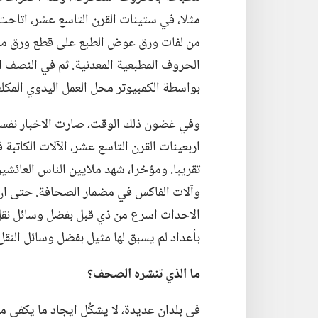
مثلا،‏ في ستينات القرن التاسع عشر،‏ اتا
من لفات ورق عوض الطبع على قطع ورق مستطي
الحروف المطبعية المعدنية.‏ ثم في النصف ا
بواسطة الكمبيوتر محل العمل اليدوي المكلف
وفي غضون ذلك الوقت،‏ صارت الاخبار نفسه
اربعينات القرن التاسع عشر،‏ الآلات الكاتبة
تقريبا.‏ ومؤخرا،‏ شهد ملايين الناس العائشين
وآلات الفاكس في مضمار الصحافة.‏ حتى ا
الاحداث اسرع من ذي قبل بفضل وسائل نقل مثل 
بأعداد لم يسبق لها مثيل بفضل وسائل النقل 
ما الذي تنشره الصحف؟‏
في بلدان عديدة،‏ لا يشكِّل ايجاد ما يكفي م