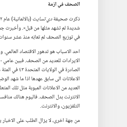
الصحف
في
ازمة
ذكرت صحيفة
دي تسايت
في توزيع الصحف لم تعانِه منذ عشر سنوات.‏
احد الاسباب هو تدهور الاقتصاد العالمي.‏ و
الايرادات للعديد من الصحف.‏ فبين عامي ٢٠٠٠ و ٢٠٠٤،‏ خسرت صحيفة
الصادرة في الولا
الاعلانات الى سابق عهدها اذا ما شهد الوض
العديد من الاعلانات المبوبة مثل تلك المتعل
الانترنت بدل الصحف.‏ فاليوم هنالك منافسة 
التلفزيون،‏ والانترنت.‏
من جهة اخرى،‏ لا يزال الطلب على الاخبار ي