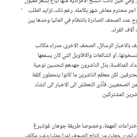
وفي حين كانت النسخ الافرادية منها تُباع بسعر مقبول
 اجر محترم معاش شهر بكامله.‏ رغم ذلك،‏ تزايد الطلب
حف بسرعة.‏ فبحلول عام ١٧٠٠،‏ تراوح عدد الصحف الصادرة بانتظام في المانيا وحدها بين
ف بالاخبار الرسائل،‏ الصحف الاخرى،‏ مدراء مكاتب
ينسخونها،‏ او الشائعات والاقاويل التي كان يسمعها
داد المنافسة،‏ بذل الناشرون جهدهم لتحسين نوعية
محترفين.‏ لكن معظم الناشرين ما كانوا يتحملون كلفة
الصحفيين.‏ فأدّى التعطش الى الاخبار الى انشاء
شرين المشتركين.‏
اختراعات المهمة،‏ وخصوصا طريقة جوهان ڠوتنبرڠ
ت اخرى جعلت من انتاج الصحف امرا عمليا وغير مكلف.‏