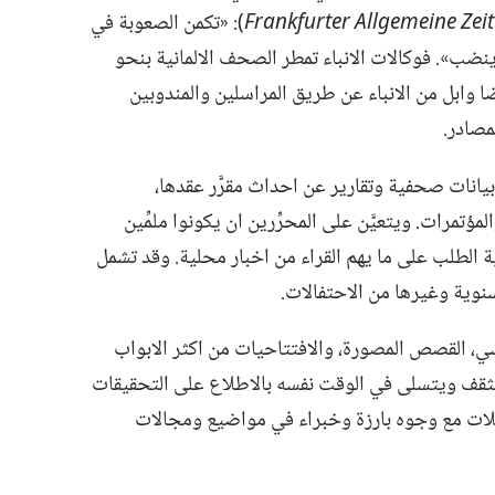
Frankfurter Allgemeine Zei
‏)‏:‏ «تكمن الصعوبة في
ينضب».‏ فوكالات الانباء تمطر الصحف الالمانية بنحو
 ايضا وابل من الانباء عن طريق المراسلين والمندوبين
صادر.‏
بيانات صحفية وتقارير عن احداث مقرَّر عقدها،‏
تمرات.‏ ويتعيَّن على المحرِّرين ان يكونوا ملمِّين
ة الطلب على ما يهم القراء من اخبار محلية.‏ وقد تشمل
نوية وغيرها من الاحتفالات.‏
ياسي،‏ القصص المصورة،‏ والافتتاحيات من اكثر الابواب
 يتثقف ويتسلى في الوقت نفسه بالاطلاع على التحقيقات
مقابلات مع وجوه بارزة وخبراء في مواضيع ومجالات