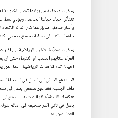
وذكرت صحفية من بولندا تحديا آخر:‏ «لا نع
فتتأثر احيانا حياتنا الخاصة،‏ ويؤدي نمط عمل
وأشار صحفي سابق مما كان آنذاك الاتحاد ال
جاهدا وبكد على تغطية تحقيق صحفي لكنه لم 
وذكرت محرِّرة للاخبار الرياضية في اكبر صح
القراء ينتابهم الغضب او التثبط،‏ حتى ان ب
احيانا اثناء الاحداث الرياضية».‏ فما الذي 
قد يندفع البعض الى العمل في الصحافة بس
دافع الجميع.‏ فقد عبّر صحفي يعمل في صحي
«يكفيك انك تقدِّم لقرائك شيئا يستحق ان يطّ
يعمل في ثاني اكبر صحيفة في العالم بقوله
العدل مجراه».‏