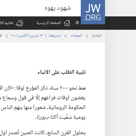
JW.ORG
شهود يهوه
الصفحة الرئيسية
تعاليم ال
المكتبة
المجلات
استيقظ‏!‏ | ‏‎٢٢‏ ‏‎تشرين١/أكتوبر‏ ‎٢٠٠٥
تل
تلبية الطلب على الانباء
منذ
نحو ٢٠٠٠ سنة،‏ ذكر المؤرخ لوقا:‏ «ك
يقضون اوقات فراغهم إلّا في قول وسماع ما 
الحكومة الرومانية،‏ شعورا منها بنهم الناس 
يومية سُمِّيت
أكتا دِيورنا.‏
بحلول القرن السابع،‏ كانت الصين تُصدر او