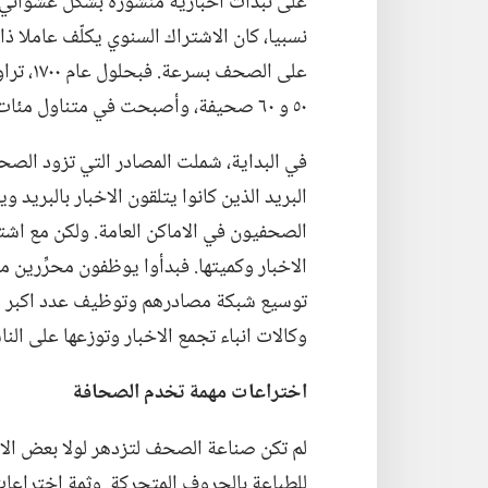
على نبذات اخبارية منشورة بشكل عشوائي.‏ 
نسبيا،‏ كان الاشتراك السنوي يكلّف عاملا
ذا
على الص
٥٠ و ٦٠ صحيفة،‏ وأصبحت في متناول مئات آلاف القراء.‏
في البداية،‏ شملت المصادر التي تزود الصح
البريد الذين كانوا يتلقون الاخبار بالبريد و
الصحفيون في الاماكن العامة.‏ ولكن مع اشت
الاخبار وكميتها.‏ فبدأوا يوظفون محرِّرين 
توسيع شبكة مصادرهم وتوظيف عدد اكبر من 
وكالات انباء تجمع الاخبار وتوزعها على النا
اختراعات مهمة تخدم الصحافة
لم تكن صناعة الصحف لتزدهر لولا بعض ال
للطباعة بالحروف المتحركة.‏ وثمة اختراعا