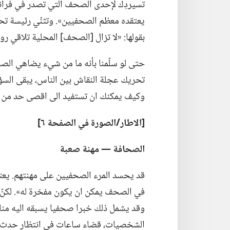
تسيردِك لإحدى الصحف التي تصدر في فرانكفور
يعتقده معظم الصحفيين».‏ وتثنّي رئيسة تحر
بقولها:‏ «لا تزال [الصحف] المحلية تلاقي روا
حتى لو سلّمنا بأنه ما من شيء يضاهي الص
تحريك عجلة النقاش بين الناس،‏ يبقى السؤال
وكيف يمكنك ان تستفيد الى اقصى حد من ا
‏[الاطار/‏الصورة
في
الصفحة ٦]‏
الصحافة —‏ مهنة صعبة
قد يحسد المرء الصحفيين على مهنتهم.‏ 
في الصحف يمكن ان يكون مفخرة له».‏ لكنّ 
وقد يشمل ذلك خبرا صحفيا يسبقه اليه منا
الشخصيات،‏ قضاء ساعات في انتظار حدث ل