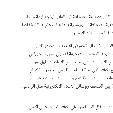
‏(‏بالالمانية)‏ عام ٢٠٠٢ ان «صناعة الصحافة في المانيا تواجه ازمة مالية
شديدة لم تشهد مثلها من قبل».‏ وأخبرت جمعية الصحافة السويسرية بأنها عانت عام ٢٠٠٤ انخفاضا
 فما سبب هذه الازمة؟‏
قد ادّى ذلك الى تخفيض الاعلانات،‏ مصدر ثلثي
ذا وول ستريت جورنال
يات المتحدة ٤٣ في المئة من الايرادات التي تجنيها من الاعلانات.‏ فهل تعود
ع الاقتصادي تحسّنا ملحوظا؟‏ من الجدير بالذكر ان
قة بالعقارات،‏ الوظائف،‏ والسيارات صارت تُنشر عبر
بين الصحف ووسائل الاعلام الالكترونية مثل الراديو،‏
تزايد.‏ قال البروفسور في الاقتصاد الاعلامي أكسل