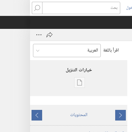
خول
بحث
اقرأ باللغة
خيارات التنزيل
خيارات
تنزيل
الاصدارات
المجلات
المحتويات
‏‎٢٢‏ ‏‎تشرين١/
ما
ما
أكتوبر‏
يسبق
يلي