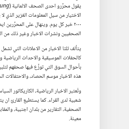
يقول محرِّرو احدى الصحف الالمانية (‏
tung
الاختيار من سيل المعلومات الغزير الذي لا 
٢٠٠٠ خبر كل يوم.‏ وينهال على المحرِّرين
الصحفيين ونشرات الاخبار وغير ذلك من الم
يتألف ثلثا الاخبار من الاعلانات التي تشمل 
كالحفلات الموسيقية والاحداث الرياضية والمؤ
بأحوال السوق التي توزَّع فيها صحفهم لتلبي
هذه الاخبار موسم الحصاد،‏ والاحتفالات الس
وتُعتبر الاخبار الرياضية،‏ الكاريكاتور الس
شعبية لدى القراء.‏ كما يستطيع القارئ ان
الصحفية،‏ التقارير من بلدان اجنبية،‏ وال
معينة.‏