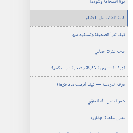
قوة الصحافة ونفوذها
‎٢٠٠٥
تلبية الطلب على الانباء
كيف تقرأ الصحيفة وتستفيد منها
حرب غيّرت حياتي
الهيكاما —‏ وجبة خفيفة وصحية من المكسيك
غرف الدردشة —‏ كيف أتجنب مخاطرها؟‏
شعرنا بعون اللّٰه المقوّي
منازل مغطاة «بالفرو»‏