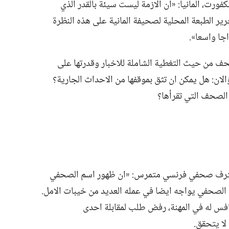
ت،‏ المانيا:‏ «ان الازمة ليست سيئة بالقدر الذي
ير الطبعة المحلية لصحيفة المانية على هذه النظرة
جا واسعا».‏
حف من حيث التغطية الشاملة للاخبار وقدرتها على
ان:‏ هل يمكن ان تثق بموقفها من الاحداث الجارية؟‏
لصحف التي تقرأها؟‏
يعترف صحفي فرنسي متمرس:‏ «ان ظهور اسم الصحفي
الصحفي يواجه ايضا في عمله العديد من خيبات الامل.‏
فس له في المهنة،‏ رفض طلب لمقابلة احدى
ا يتحقق.‏