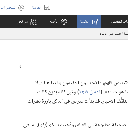
العربية
تسجيل الد
اختر
(يفتح
اللغة
نافذة
كتاب المقدس
المكتبة
الأخبار
من نحن
جديدة)
بية الطلب على الانباء
ان الاثينيون كلهم،‏ والاجنبيون المقيمون وقتيا هناك،‏ لا
هو جديد».‏ (‏
اعمال ١٧:‏٢١
‏)‏ وقبل ذلك بقرن كانت
لتلقُّف الاخبار،‏ قد بدأت تعرض في اماكن بارزة نشرات
ل صحيفة مطبوعة في العالم،‏ ودُعيت
ديباو
‏(‏
پاو
‏)‏
‏.‏
اما في