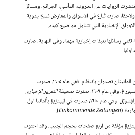
انتشرت الروايات عن الحروب،‏ المآسي،‏ الجرائم،‏ ومسائل
ولاحقا،‏ صارت تُباع في الاسواق والمعارض نسخ يدوية
راق الإخبارية التي تتناول مواضيع كهذه.‏
غني رسائلها بنبذات إخبارية مهمة.‏ وفي النهاية،‏ صارت
ولها.‏
في مطلع القرن السابع عشر،‏ بدأت صحيفتان المانيتان تصدران بانتظام.‏ ففي عام ١٦٠٥،‏ صدرت
‏ وفي عام ١٦٠٩،‏ صدرت صحيفة
التقرير الإخباري
‏)‏ في ڤولفِنبوتِل.‏ وفي عام ١٦٥٠،‏ صدرت في لَيْپتزيڠ بألمانيا اول
لواردة
‏(‏
Einkommende Zeitungen
‏)‏.‏
ْپتزيڠ مؤلفة من اربع صفحات بحجم الجيب.‏ وقد احتوت