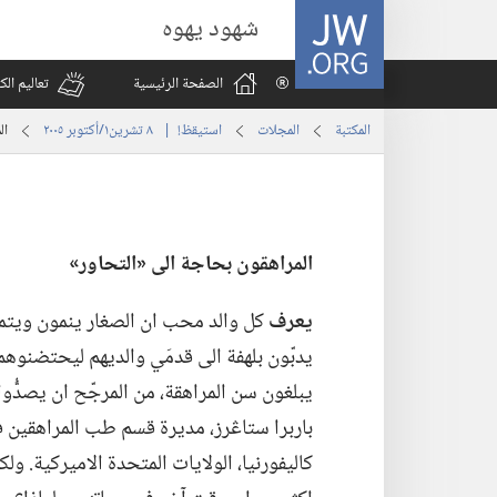
JW.ORG
شهود يهوه
الصفحة الرئيسية
تعاليم ال
المكتبة
المجلات
استيقظ‏!‏ | ‏‎ ٨‏ ‏‎تشرين١/أكتوبر‏ ‎٢٠٠٥
ال
المراهقون بحاجة الى «التحاور»‏
يعرف
كل والد محب ان الصغار ينمون ويتمت
يدبّون بلهفة الى قدمَي والديهم ليحتضنوهم
يبلغون سن المراهقة،‏ من المرجّح ان يصدُّوا 
باربرا ستاڠرز،‏ مديرة قسم طب المراهقين ف
كاليفورنيا،‏ الولايات المتحدة الاميركية.‏ و