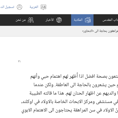
العربية
تسجيل الد
اختر
(يفتح
اللغة
نافذة
كتاب المقدس
المكتبة
الأخبار
من نحن
جديدة)
مراهقون بحاجة الى «التحاور»‏
عون بصحة افضل اذا أُظهر لهم اهتمام حبي وأنهم
 حين يشعرون بالحاجة الى العاطفة.‏ ولكن عندما
والديهم عن اظهار الحنان لهم.‏ هذا ما قالته الطبيبة
ي مستشفى ومركز الابحاث الخاصة بالاولاد في اوكلند،‏
لكنّ الاولاد في سن المراهقة يحتاجون الى الاهتمام الابوي