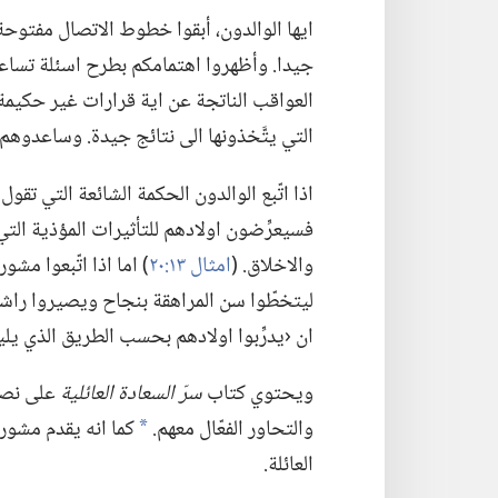
ايها الوالدون،‏ أبقوا خطوط الاتصال مفتوحة.‏
جيدا.‏ وأظهروا اهتمامكم بطرح اسئلة تساعد
العواقب الناتجة عن اية قرارات غير حكيمة 
التي يتَّخذونها الى نتائج جيدة.‏ وساعدوه
اذا اتّبع الوالدون الحكمة الشائعة التي تقول
فسيعرِّضون اولادهم للتأثيرات المؤذية الت
والاخلاق.‏ (‏
امثال ١٣:‏٢٠
‏)‏ اما اذا اتّبعوا 
ليتخطّوا سن المراهقة بنجاح ويصيروا راشدي
ان ‹يدرِّبوا اولادهم بحسب الطريق الذي يلي
ويحتوي كتاب
سرّ السعادة العائلية
على نصا
والتحاور الفعّال معهم.‏
كما انه يقدم مشور
*
العائلة.‏