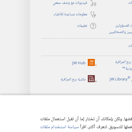
ات
فيديوات مع وصف سمعي
معلومات مساعِدة للأطباء
 للمسؤولين
تعليمات
يين والصحافيين
ات
برج المراقبة
JW Hub
(يفتح
رونية
™
نافذة
®
جديدة)
JW Library
مكتبة برج المراقبة
ها. ولكن بإمكانك أن تختار إما أن تقبل استعمال ملفات
تعملها للتسويق. لتعرف أكثر، اقرأ
سياسة استخدام ملفات