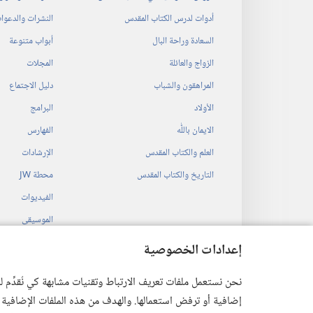
أدوات لدرس الكتاب المقدس
النشرات والدعوا
السعادة وراحة البال
أبواب متنوعة
الزواج والعائلة
المجلات
المراهقون والشباب
دليل الاجتماع
الأولاد
البرامج
الايمان باللّٰه
الفهارس
العلم والكتاب المقدس
الإرشادات
التاريخ والكتاب المقدس
محطة‏ ‏JW
الفيديوات
الموسيقى
المسرحيات السمع
إعدادات الخصوصية
قراءات مسرحية م
نحن نستعمل ملفات تعريف الارتباط وتقنيات مشابهة كي نُقدِّم
إضافية أو ترفض استعمالها. والهدف من هذه الملفات الإضافية هو أن