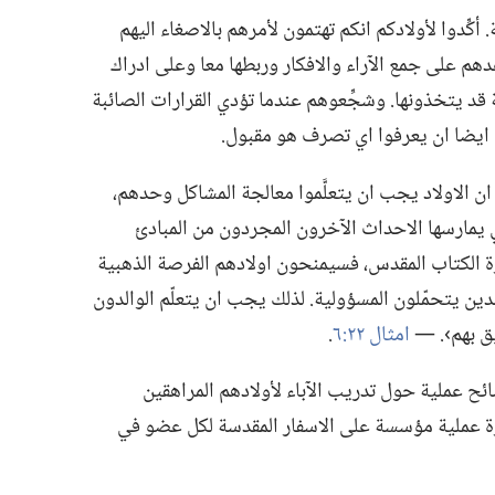
 أكِّدوا لأولادكم انكم تهتمون لأمرهم بالاصغاء اليهم
هم على جمع الآراء والافكار وربطها معا وعلى ادراك
قد يتخذونها.‏ وشجِّعوهم عندما تؤدي القرارات الصائبة
م ايضا ان يعرفوا اي تصرف هو مقبول.‏
 ان الاولاد يجب ان يتعلَّموا معالجة المشاكل وحدهم،‏
ي يمارسها الاحداث الآخرون المجردون من المبادئ
مشورة الكتاب المقدس،‏ فسيمنحون اولادهم الفرصة الذهبية
ن يتحمّلون المسؤولية.‏ لذلك يجب ان يتعلّم الوالدون
ق بهم›.‏ —‏
امثال ٢٢:‏٦
‏.‏
ئح عملية حول تدريب الآباء لأولادهم المراهقين
ة عملية مؤسسة على الاسفار المقدسة لكل عضو في