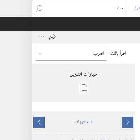
خول
بحث
اقرأ باللغة
خيارات التنزيل
خيارات
تنزيل
الاصدارات
المجلات
المحتويات
ما
ما
٨‏ ‏‎تشرين١/
يسبق
يلي