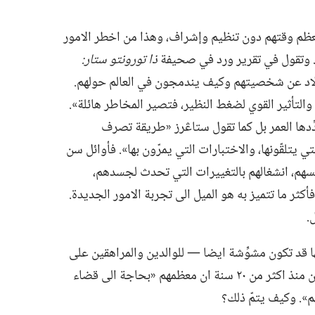
عظم وقتهم دون تنظيم وإشراف،‏ وهذا من اخطر الامور
.‏ وتقول في تقرير ورد في صحيفة
ذا تورونتو ستار:‏
لاولاد عن شخصيتهم وكيف يندمجون في العالم حولهم.‏
التأثير القوي لضغط النظير،‏ فتصير المخاطر هائلة».‏
ِدها العمر بل كما تقول ستاڠرز «طريقة تصرف
ي يتلقّونها،‏ والاختبارات التي يمرّون بها».‏ فأوائل سن
هم،‏ انشغالهم بالتغييرات التي تحدث لجسدهم،‏
ر ما تتميز به هو الميل الى تجربة الامور الجديدة.‏
‏
ها قد تكون مشوِّشة ايضا —‏ للوالدين والمراهقين على
السواء.‏ تقول ستاڠرز التي عالجت المراهقين منذ اكثر من ٢٠ سنة ان معظمهم «بحاجة الى قضاء
‏ وكيف يتمّ ذلك؟‏