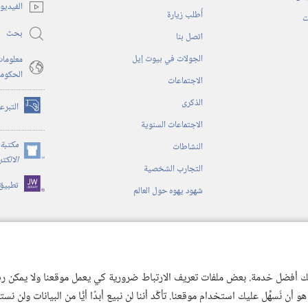
نافذة
الفيديو
أُطلب زيارة
جديدة)
ت
بحث
اتصل بنا
الجولات في بيوت إيل
معلومات
الحكوم
الاجتماعات
الذكرى
التبرع
(يفتح
الاجتماعات السنوية
نافذة
جديدة)
مكتبة 
النشاطات
(يفتح
الالكت
التجارب الشخصية
نافذة
تطبيق
جديدة)
شهود يهوه حول العالم
ية
ن الكتاب المقدس
 لك أفضل خدمة. بعض ملفات تعريف الارتباط ضرورية كي يعمل موقعنا ولا يمكن رفض
 نُسهِّل عليك استخدام موقعنا. تأكَّد أننا لن نبيع أبدًا أيًّا من البيانات ولن نس