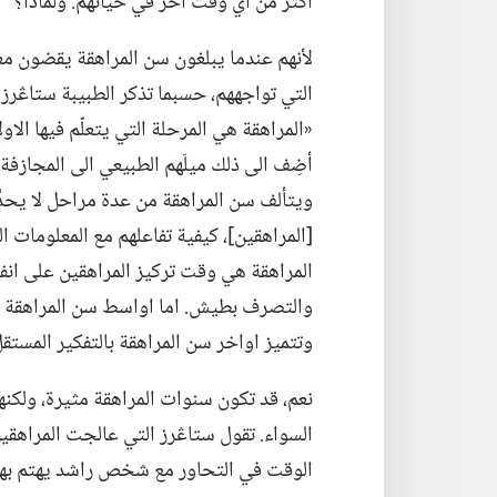
اكثر من اي وقت آخر في حياتهم.‏ ولماذا؟‏
لأنهم عندما يبلغون سن المراهقة يقضون م
التي تواجههم،‏ حسبما تذكر الطبيبة ستاڠرز
‏«المراهقة هي المرحلة التي يتعلّم فيها ا
أضِف الى ذلك ميلَهم الطبيعي الى المجازفة و
ويتألف سن المراهقة من عدة مراحل لا يحدّ
[المراهقين]،‏ كيفية تفاعلهم مع المعلومات الت
المراهقة هي وقت تركيز المراهقين على انفس
والتصرف بطيش.‏ اما اواسط سن المراهقة فأكث
وتتميز اواخر سن المراهقة بالتفكير المستقل.
نعم،‏ قد تكون سنوات المراهقة مثيرة،‏ ولكن
الوقت في التحاور مع شخص راشد يهتم بهم».