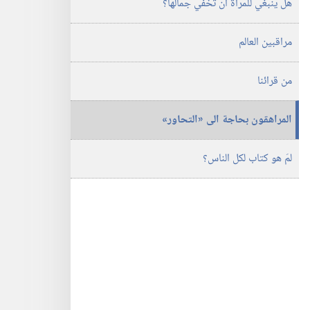
هل ينبغي للمرأة ان تخفي جمالها؟‏
مراقبين العالم
من قرائنا
المراهقون بحاجة الى «التحاور»‏
لمَ هو كتاب لكل الناس؟‏