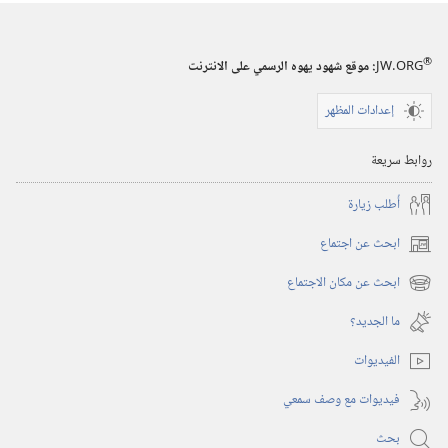
‏‎٢٢‏ ‏‎أيلول/
سبتمبر‏
®
JW.ORG
:‏ موقع شهود يهوه الرسمي على الانترنت
‎٢٠٠٥
إعدادات المظهر
روابط سريعة
أُطلب زيارة
ابحث عن اجتماع
(يفتح
نافذة
ابحث عن مكان الاجتماع
(يفتح
جديدة)
نافذة
ما الجديد؟‏
جديدة)
الفيديوات
فيديوات مع وصف سمعي
بحث