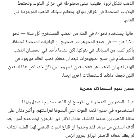
الذهب تشكل ثروة حقيقية تبقى محفوظة في خزائن البنوك.‏ وتحتفظ
الولايات المتحدة في خزائن بنوكها بمعظم سبائك الذهب الموجودة في
العالم.‏
حاليا،‏ يُستخدم نحو ٨٠ في المئة من الذهب المستخرج كل سنة —‏ نحو
٦٠٠‏,١ طن —‏ في صنع المجوهرات.‏ صحيح ان الولايات المتحدة تحتفظ
بأكبر كمية من السبائك في بنوكها،‏ لكن عندما نأخذ في الحسبان الذهب
المستخدَم في صنع المجوهرات نجد ان معظم ذهب العالم موجود في
الهند.‏ نعم،‏ ان الذهب هو فعلا معدن قيّم وجميل،‏ لكنّ خصائص هذا المعدن
الليّن تجعله ملائما لاستعمالات اخرى ايضا.‏
معدن قديم استعمالاته عصرية
عرف المصريون القدماء على الارجح ان الذهب مقاوم للصدإ،‏ ولهذا
استخدموه في صنع اقنعة الموت التي ألبسوها لفراعنتهم.‏ وأكبر مثال على
متانة الذهب برز عندما اكتشف علماء الآثار قبر الفرعون توت عنخ أمون بعد
آلاف السنين من موته.‏ فقد وجدوا ان قناع الموت الذهبي لهذا الملك الشاب
لم يفقد لمعانه الاصفر البرّاق بمرور الزمن.‏