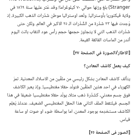
Stranger)‏ بلغ وزنها حوالي ٧٠ كيلوڠراما!‏ وقد عُثر عليها سنة ١٨٦٩ في
ولاية ڤيكتوريا بأوستراليا.‏ وتُعد اوستراليا موطن شَذْرات الذهب الكبيرة،‏ إذ
وُجدت فيها ٢٣ شَذْرة من الشَّذْرات الـ‍ ٢٥ الاكبر في العالم.‏ ولكن حتى
شَذْرات الذهب التي لا يتجاوز حجمها حجم رأس عود الثقاب باتت اليوم
أندر من الماسات الفائقة القيمة.‏
‏[الاطار/‏الصورة
في
الصفحة ٢٧]‏
كيف يعمل كاشف المعادن؟‏
يتألف كاشف المعادن بشكل رئيسي من ملفَّين من الاسلاك المعدنية.‏ تمرّ
الكهرباء في احد هذين الملفَّين فتولّد حقلا مغنطيسيا.‏ وإذ يعبر الكاشف
فوق جسم معدني،‏ كشَذْرة ذهب مثلا،‏ يولّد حقلا مغنطيسيا ضعيفا في هذا
الجسم.‏ فيلتقط الملفّ الثاني هذا الحقل المغنطيسي الضعيف.‏ عندئذ يُعلِم
الكاشف مستخدِمه بوجود المعدن،‏ اما بواسطة ضوء او صوت او ساعة
قياس.‏
‏[الصور
في
الصفحة ٢٥]‏