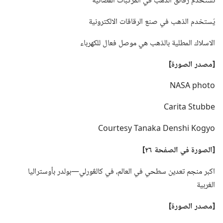
تستخدم رقائق الذهب في المركبات الفضائية
يُستخدم الذهب في صنع الرقاقات الالكترونية
الاسلاك المطلية بالذهب هي موصل فعال للكهرباء
‏[مصدر الصورة]‏
NASA photo
Carita Stubbe
Courtesy Tanaka Denshi Kogyo
‏[الصورة
في
الصفحة ٢٦]‏
اكبر منجم تعدين سطحي في العالم،‏ في كالڠورلي—‏بولدر بأوستراليا
الغربية
‏[مصدر الصورة]‏