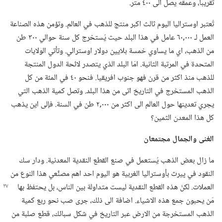
تقريبا،‏ وعمقه يصل الى ٤٠٠ متر.‏
تُعتبر اوستراليا اليوم ثالث اكبر منتج للذهب في العالم.‏ وتؤمن هذه الصناعة
العمل لـ‍ ٠٠٠‏,٦٠ عامل في هذا البلد حيث يُستخرج كل سنة حوالي ٣٠٠ طن
من الذهب،‏ اي ما يساوي خمسة بلايين دولار اوسترالي.‏ وتأتي الولايات
المتحدة في المرتبة الثانية.‏ امّا البلد الذي يتصدر لائحة الدول المنتجة
للذهب منذ اكثر من قرن فهو جنوب افريقيا.‏ فنحو ٤٠ في المئة من كل
الذهب المستخرج في التاريخ اتى من هذا البلد.‏ وتصل كمية الذهب التي
يجري تعدينها حول العالم الى اكثر من ٠٠٠‏,٢ طن في السنة.‏ فإلى اين يذهب
كل هذا المعدن الثمين؟‏
الغنى والجمال مجتمعان
ما زال بعض الذهب يُستعمل في صنع القطع النقدية المعدنية.‏ ودار سك
النقود في پيرث بأوستراليا الغربية هو اليوم احد اهم مصنِّعي هذا النوع من
العملات.‏ لكنّ هذه القطع
النقدية ليست متداولة بين الناس،‏ بل يحتفظ بها
مَن يحبون جمع هذه الاشياء.‏ اضافة الى ذلك،‏ جرى صب نحو ربع كمية
الذهب المستخرجة من الارض عبر التاريخ في شكل سبائك،‏ قطع صلبة من