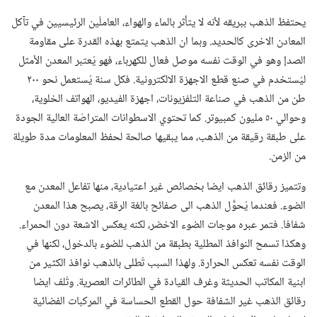
يحتفظ الذهب ببريقه لأنه لا يتأثر بالماء والهواء،‏ العاملَين الرئيسيين في تآكل
المعادن الاخرى كالحديد.‏ وبما ان الذهب يتمتع بهذه القدرة على مقاومة
الصدإ وهو في الوقت نفسه موصل فعال للكهرباء،‏ فهو يُعتبر المعدن الأمثل
ليُستخدم في صنع قطع الاجهزة الالكترونية.‏ فكل سنة يُستعمل نحو ٢٠٠
طن من الذهب في صناعة التلفزيونات،‏ اجهزة الفيديو،‏ الهواتف الخلوية،‏
وحوالي ٥٠ مليون كمبيوتر.‏ كما تحتوي الاسطوانات المتراصّة العالية الجودة
على طبقة رقيقة من الذهب،‏ مما يبقيها صالحة لحفظ المعلومات مدة طويلة
من الزمن.‏
وتتميز رقائق الذهب ايضا بخصائص غير اعتيادية،‏ منها تفاعل المعدن مع
الضوء.‏ فعندما يُحوَّل الذهب الى صفائح بالغة الرقة،‏ يصبح هذا المعدن
شفافا.‏ فتمر عبره موجات الضوء الاخضر،‏ لكنه يعكس الاشعة دون الحمراء.‏
وهكذا تسمح النوافذ المطلية بطبقة من الذهب للضوء بالدخول،‏ لكنها في
الوقت نفسه تعكس الحرارة.‏ ولهذا السبب تُطلى بالذهب نوافذ الكثير من
ابنية المكاتب الحديثة وغرف القيادة في الطائرات العصرية.‏ وتُلف ايضا
رقائق الذهب غير الشفافة حول القطع الحساسة في المركبات الفضائية