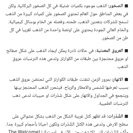
◼
الصخور:‏
الذهب موجود بكميات ضئيلة في كل الصخور البركانية.‏ ولكن
في بعض المناطق حول العالم تحتوي الصخور على كميات كبيرة من الذهب
تسمح للشركات بتعدين الذهب،‏ طحنه،‏ وفصله عن الخام بوسائل كيميائية.‏
والخام العالي الجودة يحتوي على اونصة واحدة من الذهب تقريبا في كل
طن من الصخور.‏
◼
العروق المعدنية:‏
في حالات نادرة يمكن ايجاد الذهب على شكل صفائح
او عروق محتجزة بين طبقات من الكوارتز.‏ وتدعى هذه الترسّبات عروق
الذهب.‏
◼
الانهار:‏
بمرور الزمن،‏ تتفتت طبقات الكوارتز التي تحتضن عروق الذهب
بسبب تعرضها للشمس والامطار والرياح.‏ فيتحرر الذهب المحتجز بينها
ويتجمع في الجداول والانهار على شكل شَذْرات او حبيبات تدعى ذهب
الترسّبات الطميية.‏
◼
الشَّذْرات:‏
قد تظهر كتل غريبة الشكل من الذهب بشكل عشوائي على
سطح الارض.‏ وتدعى هذه الكتل الشَّذْرات وتكون احيانا بأحجام كبيرة جدا.‏
وأكبر الشَّذْرات التي اكتُشفت حتى الآن في اوستراليا (‏The Welcome