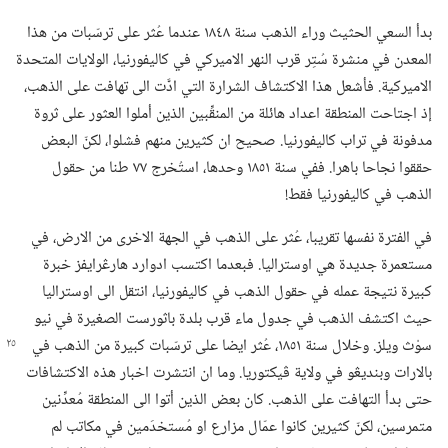
بدأ السعي الحثيث وراء الذهب سنة ١٨٤٨ عندما عُثر على ترسّبات من هذا
المعدن في منشرة سُتِر قرب النهر الاميركي في كاليفورنيا،‏ الولايات المتحدة
الاميركية.‏ فأشعل هذا الاكتشاف الشرارة التي ادَّت الى تهافت على الذهب،‏
إذ اجتاحت المنطقة اعداد هائلة من المنقِّبين الذين أملوا العثور على ثروة
مدفونة في تراب كاليفورنيا.‏ صحيح ان كثيرين منهم فشلوا،‏ لكنّ البعض
حققوا نجاحا باهرا.‏ ففي سنة ١٨٥١ وحدها،‏ استُخرج ٧٧ طنا من حقول
الذهب في كاليفورنيا فقط!‏
في الفترة نفسها تقريبا،‏ عُثر على الذهب في الجهة الاخرى من الارض،‏ في
مستعمرة جديدة هي اوستراليا.‏ فبعدما اكتسب ادوارد هارڠرايفز خبرة
كبيرة نتيجة عمله في حقول الذهب في كاليفورنيا،‏ انتقل الى اوستراليا
حيث اكتشف الذهب في جدول ماء قرب بلدة باثورست الصغيرة في نيو
سوْث ويلز.‏ وخلال سنة ١٨٥١،‏ عُثر ايضا على
ترسّبات كبيرة من الذهب في
بالارات وبنديڠو في ولاية ڤيكتوريا.‏ وما ان انتشرت اخبار هذه الاكتشافات
حتى بدأ التهافت على الذهب.‏ كان بعض الذين أتوا الى المنطقة مُعدِّنين
متمرسين،‏ لكنّ كثيرين كانوا عمّال مزارع او مُستخدَمين في مكاتب لم