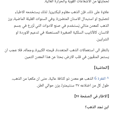
لحمايتها من الاشعاعات القوية والحرارة العالية.‏
علاوة على ذلك،‏ فإن الذهب مقاوم للبكتيريا.‏ لذلك يستخدمه الاطباء
لتصليح او استبدال الاسنان المتضررة.‏ وفي السنوات القليلة الماضية،‏ برز
الذهب كمعدن مثالي يُستخدم في صنع الادوات التي تُزرع في جسم
الانسان،‏ كالأنابيب السلكية الصغيرة المستعملة في تدعيم الاوردة او
الشرايين.‏
بالنظر الى استعمالات الذهب المتعددة،‏ قيمته الكبيرة،‏ وجماله،‏ فلا عجب ان
يستمر المنقِّبون في قلب الارض،‏ بحثا عن هذا المعدن الثمين.‏
‏[الحاشية]‏
^
الذهب هو معدن ذو كثافة عالية،‏ حتى ان مكعبا من الذهب،‏
طول كل من اضلاعه ٣٧ سنتيمترا،‏ يزن حوالي الطن.‏
‏[الاطار
في
الصفحة ٢٥]‏
اين نجد الذهب؟‏