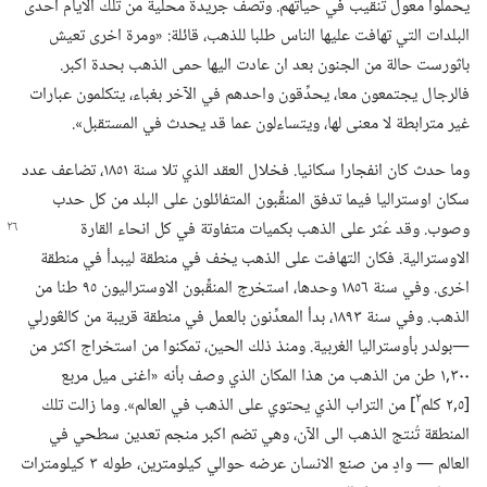
يحملوا معول تنقيب في حياتهم.‏ وتصف جريدة محلية من تلك الايام احدى
البلدات التي تهافت عليها الناس طلبا للذهب،‏ قائلة:‏ «ومرة اخرى تعيش
باثورست حالة من الجنون بعد ان عادت اليها حمى الذهب بحدة اكبر.‏
فالرجال يجتمعون معا،‏ يحدِّقون واحدهم في الآخر بغباء،‏ يتكلمون عبارات
غير مترابطة لا معنى لها،‏ ويتساءلون عما قد يحدث في المستقبل».‏
وما حدث كان انفجارا سكانيا.‏ فخلال العقد الذي تلا سنة ١٨٥١،‏ تضاعف عدد
سكان اوستراليا فيما تدفق المنقِّبون المتفائلون على البلد من كل حدب
وصوب.‏ وقد عُثر على
الذهب بكميات متفاوتة في كل انحاء القارة
الاوسترالية.‏ فكان التهافت على الذهب يخف في منطقة ليبدأ في منطقة
اخرى.‏ وفي سنة ١٨٥٦ وحدها،‏ استخرج المنقِّبون الاوستراليون ٩٥ طنا من
الذهب.‏ وفي سنة ١٨٩٣،‏ بدأ المعدِّنون بالعمل في منطقة قريبة من كالڠورلي
—‏بولدر بأوستراليا الغربية.‏ ومنذ ذلك الحين،‏ تمكنوا من استخراج اكثر من
٣٠٠‏,١ طن من الذهب من هذا المكان الذي وصف بأنه «اغنى ميل مربع
٢
[٥‏,٢ كلم
‏] من التراب الذي يحتوي على الذهب في العالم».‏ وما زالت تلك
المنطقة تُنتج الذهب الى الآن،‏ وهي تضم اكبر منجم تعدين سطحي في
العالم —‏ وادٍ من صنع الانسان عرضه حوالي كيلومترين،‏ طوله ٣ كيلومترات