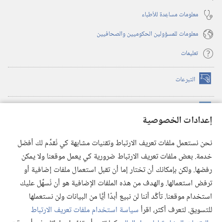
معلومات مساعِدة للأطباء
معلومات للمسؤولين الحكوميين والصحافيين
تعليمات
التبرعات
(يفتح
نافذة
جديدة)
مكتبة برج المراقبة الالكترونية
™
(يفتح
إعدادات الخصوصية
نافذة
JW Hub
جديدة)
(يفتح
نحن نستعمل ملفات تعريف الارتباط وتقنيات مشابهة كي نُقدِّم لك أفضل
نافذة
®
خدمة. بعض ملفات تعريف الارتباط ضرورية كي يعمل موقعنا ولا يمكن
تطبيق
JW Library
جديدة)
رفضها. ولكن بإمكانك أن تختار إما أن تقبل استعمال ملفات إضافية أو
مكتبة برج المراقبة
ترفض استعمالها. والهدف من هذه الملفات الإضافية هو أن نُسهِّل عليك
استخدام موقعنا. تأكَّد أننا لن نبيع أبدًا أيًّا من البيانات ولن نستعملها
للتسويق. لتعرف أكثر، اقرأ
سياسة استخدام ملفات تعريف الارتباط