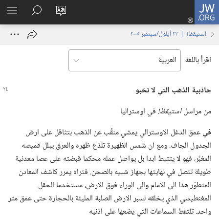
JW.ORG
تسجيل
تغيير
البحث
اظهر
الدخول
لغة
في
القائم
(يفتح
استيقظ‏!‏ | ‏‎٢٢‏ ‏‎أيلول/سبتمبر‏ ‎٢٠٠٥
الموقع
JW.‎ORG
نافذة
جديدة)
اقرأ باللغة
جاذبية الذهب التي لا تخبو
من مراسل
استيقظ!‏
في اوستراليا
في
عمق الدغل الاوسترالي يمشي منقِّب عن الذهب بتثاقل على ارض
الجدول الجاف.‏ ومع ان شمس الظهيرة تلذع ظهره والعرق يبلل قميصه
المغبَّر،‏ فهو لا يتثبط ابدا بل يواصل عمله محكما قبضته على عصا معدنية
طويلة تتصل في نهايتها بجهاز شبيه بالصحن.‏ فتراه يمرر كاشف المعادن
المتطوّر هذا الى الامام والى الوراء فوق الارض،‏ مستخدما الحقل
المغنطيسي الذي يخلقه لسبر الارض الصلبة المليئة بالحجارة حتى عمق متر
واحد.‏ تلتقط السماعات التي يضعها على اذنيه