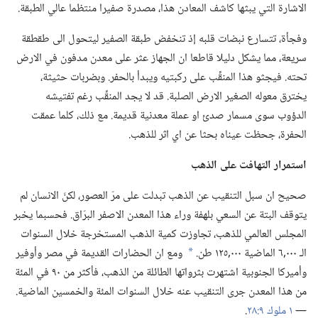
الاشارة التي يبثها كاشف المعادن هذا،‏ مصدرة صفيرا منتظما عالي الطبقة.‏
وفجأة،‏ تتسارع نبضات قلبه إذ تنخفض طبقة الصفير ليتحول الى طقطقة
سريعة،‏ مما يشكل دليلا قاطعا ان الجهاز عثر على معدن مدفون في الارض
تحته.‏ فيجثو هذا المنقِّب على ركبتيه ويبدأ بالحفر.‏ وبضربات حثيثة،‏
يخترق معوله الصغير الارض الصلبة.‏ قد لا يجد المنقِّب رغم تفتيشه
الدؤوب سوى مسمار صدئ او عملة معدنية قديمة.‏ مع ذلك،‏ كلما عمقت
الحفرة،‏ جحظت عيناه بحثا عن اي اثر للذهب.‏
استمرار التهافت على الذهب
صحيح ان سبل التنقيب عن الذهب تبدلت على مرّ العصور،‏ لكنّ الانسان لم
يتوقف البتة عن السعي بلهفة وراء هذا المعدن الاصفر البرّاق.‏ فحسبما يخبر
المجلس العالمي للذهب،‏ تجاوزت كمية الذهب المستخرجة خلال السنوات
الـ‍ ٠٠٠‏,٦ الماضية ٠٠٠‏,١٢٥ طن.‏
ومع ان الحضارات القديمة في مصر وأوفير
*
وأميركا الجنوبية اشتهرت بثرواتها الطائلة من الذهب،‏ فأكثر من ٩٠ في المئة
من هذا المعدن جرى التنقيب عنه خلال السنوات المئة والخمسين الماضية.‏
—‏
١ ملوك ٩:‏٢٨
‏.‏