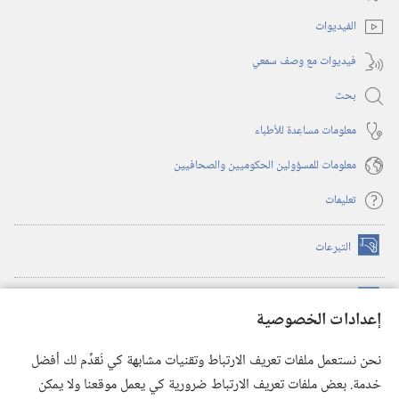
جديدة)
الفيديوات
فيديوات مع وصف سمعي
بحث
معلومات مساعِدة للأطباء
معلومات للمسؤولين الحكوميين والصحافيين
تعليمات
التبرعات
(يفتح
نافذة
جديدة)
مكتبة برج المراقبة الالكترونية
™
(يفتح
إعدادات الخصوصية
نافذة
JW Hub
جديدة)
(يفتح
نحن نستعمل ملفات تعريف الارتباط وتقنيات مشابهة كي نُقدِّم لك أفضل
نافذة
®
خدمة. بعض ملفات تعريف الارتباط ضرورية كي يعمل موقعنا ولا يمكن
تطبيق
JW Library
جديدة)