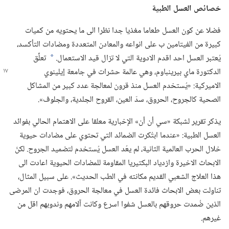
خصائص العسل الطبية
فضلا عن كون العسل طعاما مغذيا جدا نظرا الى ما يحتويه من كميات
كبيرة من الفيتامين ب على انواعه والمعادن المتعددة ومضادات التأكسد،‏
يُعتبر العسل احد اقدم الادوية التي لا تزال قيد الاستعمال.‏
تعلِّق
*
الدكتورة ماي بيرينباوم،‏ وهي عالمة
حشرات في جامعة إيلينوي
الاميركية:‏ «يُستخدم العسل منذ قرون لمعالجة عدد كبير من المشاكل
الصحية كالجروح،‏ الحروق،‏ سدّ العين،‏ القروح الجلدية،‏ والجلوف».‏
يذكر تقرير لشبكة «سي أن أن» الإخبارية معلقا على الاهتمام الحالي بفوائد
العسل الطبية:‏ «عندما ابتُكرت الضمائد التي تحتوي على مضادات حيوية
خلال الحرب العالمية الثانية،‏ لم يعُد العسل يُستخدم لتضميد الجروح.‏ لكنّ
الابحاث الاخيرة وازدياد البكتيريا المقاومة للمضادات الحيوية اعادت الى
هذا العلاج الشعبي القديم مكانته في الطب الحديث».‏ على سبيل المثال،‏
تناولت بعض الابحاث فائدة العسل في معالجة الحروق،‏ فوجدت ان المرضى
الذين ضُمدت حروقهم بالعسل شفوا اسرع وكانت آلامهم وندوبهم اقل من
غيرهم.‏