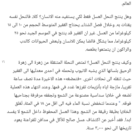
العالم.‏
وهل ينتج النحل العسل فقط لكي يستفيد منه الانسان؟‏ كلا،‏ فالنحل نفسه
يقتات به.‏ وخلال فصل الشتاء،‏ يحتاج القفير المتوسط الحجم من ١٠ الى ١٥
كيلوغراما من العسل.‏ غير ان القفير قد ينتج في الموسم الجيد نحو ٢٥
كيلوغراما،‏ مما يشكّل فائضا يمكن للانسان ولبعض الحيوانات كالدب
والراكون ان يتمتعوا بطعمه.‏
وكيف ينتج النحل العسل؟‏ تمتص النحلة المتنقلة من زهرة الى زهرة
الرحيق بلسانها الذي يشبه الانبوب وتحمله في احدى معدتَيها الى القفير
حيث تنقله الى نحلات اخرى.‏ «فتمضغه» هذه الاخيرة مدة نصف ساعة
تقريبا،‏ مازجة اياه بأنزيمات تفرزها غدد في فمها.‏ وعند انتهاء هذه العملية
تضعه في خلايا سداسية مصنوعة من الشمع وتجففه مرفرفة بجناحيها
فوقه.‏
وعندما تنخفض نسبة الماء فيه الى اقل من ١٨ في المئة،‏ تُغلق
*
الخلايا بطبقة رقيقة من الشمع.‏ وهذا العسل المحفوظ داخل الشمع لا يفسد
ابدا.‏ فقد أُخبر عن اكتشاف عسل صالح للأكل في مدافن للفراعنة يعود
تاريخها الى نحو ٠٠٠‏,٣ سنة.‏