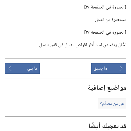
‏[الصورة
في
الصفحة ١٧]‏
مستعمرة من النحل
‏[الصورة
في
الصفحة ١٧]‏
نحَّال يتفحص احد أُطر اقراص العسل في قفير للنحل
ما يسبق
ما يلي
مواضيع إضافية
هل من مصمِّم؟‏
قد يعجبك أيضًا