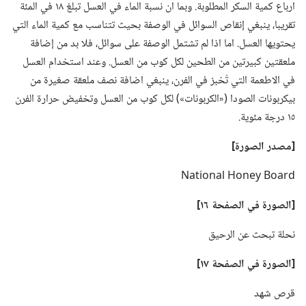
ارباع كمية السكر المطلوبة.‏ وبما ان نسبة الماء في العسل تبلغ ١٨ في المئة
تقريبا،‏ ينبغي إنقاص السوائل في الوصفة بحيث تتناسب مع كمية الماء التي
يحتويها العسل.‏ اما اذا لم تشتمل الوصفة على سوائل،‏ فلا بد من إضافة
ملعقتين كبيرتين من الطحين لكل كوب من العسل.‏ وعند استخدام العسل
في الاطعمة التي تُخبز في الفرن،‏ ينبغي اضافة نصف ملعقة صغيرة من
بيكربونات الصودا (‏«الكربونات»)‏ لكل كوب من العسل وتخفيض حرارة الفرن
١٥ درجة مئوية.‏
‏[مصدر الصورة]‏
National Honey Board
‏[الصورة
في
الصفحة ١٦]‏
نحلة تبحث عن الرحيق
‏[الصورة
في
الصفحة ١٧]‏
قرص شهد