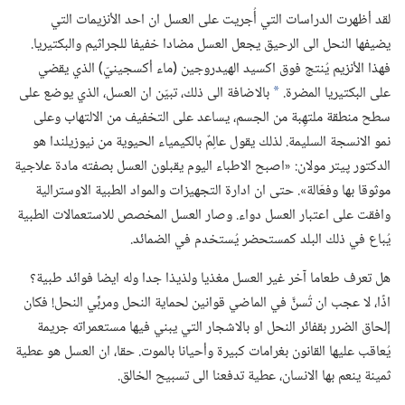
لقد أظهرت الدراسات التي أُجريت على العسل ان احد الأنزيمات التي
يضيفها النحل الى الرحيق يجعل العسل مضادا خفيفا للجراثيم والبكتيريا.‏
فهذا الأنزيم يُنتج فوق اكسيد الهيدروجين (‏ماء أكسجينيّ)‏ الذي يقضي
على البكتيريا المضرة.‏
بالاضافة الى ذلك،‏ تبيّن ان العسل،‏ الذي يوضع على
*
سطح منطقة ملتهِبة من الجسم،‏ يساعد على التخفيف من الالتهاب وعلى
نمو الانسجة السليمة.‏ لذلك يقول عالِمٌ بالكيمياء الحيوية من نيوزيلندا هو
الدكتور پيتر مولان:‏ «اصبح الاطباء اليوم يقبلون العسل بصفته مادة علاجية
موثوقا بها وفعّالة».‏ حتى ان ادارة التجهيزات والمواد الطبية الاوسترالية
وافقت على اعتبار العسل دواء.‏ وصار العسل المخصص للاستعمالات الطبية
يُباع في ذلك البلد كمستحضر يُستخدم في الضمائد.‏
هل تعرف طعاما آخر غير العسل مغذيا ولذيذا جدا وله ايضا فوائد طبية؟‏
اذًا،‏ لا عجب ان تُسنَّ في الماضي قوانين لحماية النحل ومربِّي النحل!‏ فكان
إلحاق الضرر بقفائر النحل او بالاشجار التي يبني فيها مستعمراته جريمة
يُعاقب عليها القانون بغرامات كبيرة وأحيانا بالموت.‏ حقا،‏ ان العسل هو عطية
ثمينة ينعم بها الانسان،‏ عطية تدفعنا الى تسبيح الخالق.‏