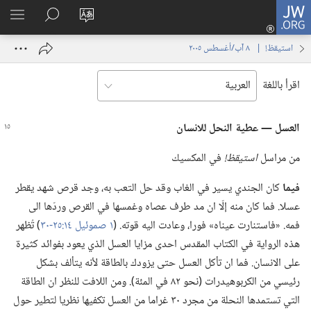
JW.ORG
تسجيل
تغيير
البحث
اظهر
الدخول
لغة
في
القائم
(يفتح
استيقظ‏!‏ | ‏‎ ٨‏ ‏‎آب/أغسطس‏ ‎٢٠٠٥
الموقع
JW.‎ORG
نافذة
جديدة)
اقرأ باللغة
العسل —‏ عطية النحل للانسان
من مراسل
استيقظ!‏
في المكسيك
فيما
كان الجندي يسير في الغاب وقد حل التعب به،‏ وجد قرص شهد يقطر
عسلا.‏ فما كان منه إلّا ان مد طرف عصاه وغمسها في القرص وردّها الى
فمه.‏ «فاستنارت عيناه» فورا،‏ وعادت اليه قوته.‏ (‏
١ صموئيل ١٤:‏٢٥-‏٣٠
‏)‏ تُظهر
هذه الرواية في الكتاب المقدس احدى مزايا العسل الذي يعود بفوائد كثيرة
على الانسان.‏ فما ان تأكل العسل حتى يزودك بالطاقة لأنه يتألف بشكل
رئيسي من الكربوهيدرات (‏نحو ٨٢ في المئة)‏.‏ ومن اللافت للنظر ان الطاقة
التي تستمدها النحلة من مجرد ٣٠ غراما من العسل تكفيها نظريا لتطير حول