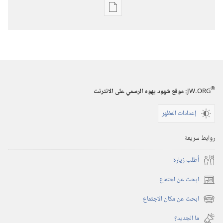
خيارات
تنزيل
الاصدارات
المجلات
٨‏ ‏‎آب/
®
JW.ORG
:‏ موقع شهود يهوه الرسمي على الانترنت
أغسطس‏
‎٢٠٠٥
إعدادات المظهر
روابط سريعة
أُطلب زيارة
ابحث عن اجتماع
(يفتح
نافذة
ابحث عن مكان الاجتماع
(يفتح
جديدة)
نافذة
ما الجديد؟‏