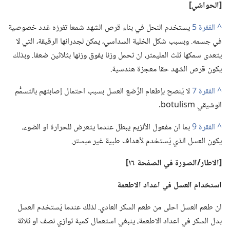
‏[الحواشي]‏
^
يستخدم النحل في بناء قرص الشهد شمعا تفرزه غدد خصوصية
في جسمه.‏ وبسبب شكل الخلية السداسي،‏ يمكن لجدرانها الرقيقة،‏ التي لا
يتعدى سمكها ثلث المليمتر،‏ ان تحمل وزنا يفوق وزنها بثلاثين ضعفا.‏ وبذلك
يكون قرص الشهد حقا معجزة هندسية.‏
^
لا يُنصح بإطعام الرُّضع العسل بسبب احتمال إصابتهم بالتسمُّم
الوشيقي botulism.‏
^
بما ان مفعول الأنزيم يبطل عندما يتعرض للحرارة او الضوء،‏
يكون العسل الذي يُستخدم لأهداف طبية غير مبستر.‏
‏[الاطار/‏الصورة
في
الصفحة ١٦]‏
استخدام العسل
في
اعداد الاطعمة
ان طعم العسل احلى من طعم السكر العادي.‏ لذلك عندما يُستخدم العسل
بدل السكر في اعداد الاطعمة،‏ ينبغي استعمال كمية توازي نصف او ثلاثة