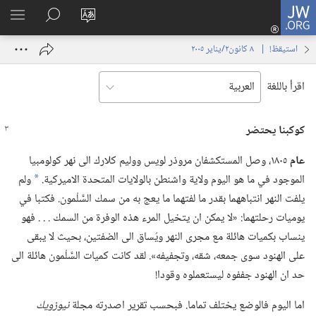
JW.ORG
تسجيل
تغيير
البحث
اظهر
الدخول
لغة
في
القائم
(يفتح
استيقظ‏!‏ | ‏‎ ٨‏ ‏‎كانون٢/يناير‏ ‎٢٠٠٥
الموقع
JW.‎ORG
نافذة
جديدة)
اقرأ باللغة
كوكبنا يحتضر
عام
١٨٠٥،‏ وصل المستكشفان مروذر لويس ووليم كلارك الى نهر كولومبيا
الموجود في ما هو اليوم ولاية واشنطن بالولايات المتحدة الاميركية.‏
ولم
*
يلفت النهر انتباههما بقدر ما لفتهما ما يعج به من سمك السَّلْمون.‏ فكتبا في
يوميات رحلتهما:‏ «لا يمكن ان يتخيل المرء هذه الوفرة من السمك .‏ .‏ .‏ فهو
ينساب بكميات هائلة مع مجرى النهر ويُساق الى الضفتين،‏ بحيث لا يبقى
على الهنود سوى جمعه،‏ شقه،‏ وتجفيفه».‏ لقد كانت كميات السَّلْمون هائلة الى
حد ان الهنود جففوه ليستعملوه وقودا!‏
اما اليوم فالوضع يختلف تماما.‏ فبحسب تقرير اصدرته مجلة
نيوزويك