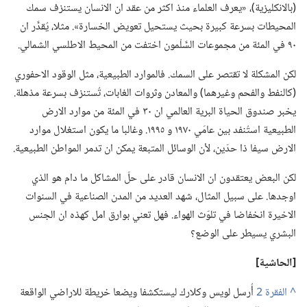
‏(‏بالانكليزية)‏،‏ «يعرف العلماء منذ اكثر من عقد ان الانسان يستنزف سمك
المحيطات بسرعة كبيرة بحيث يستحيل تعويض الخسارة».‏ مثلا،‏ يُقدَّر ان
٩٠ في المئة من مجموعات السَّلْمون اختفت من المحيط الاطلسي الشمالي.‏
لكن المشكلة لا تقتصر على السمك.‏ فالموارد الطبيعية،‏ مثل الوقود الاحفوري
(‏كالنفط والفحم وغيرهما)‏ والمعادن وثروات الغابات،‏ تُستنزف بسرعة مذهلة.‏
يخبر صندوق الحياة البرية العالمي ان ٣٠ في المئة من موارد الارض
الطبيعية استُنفد بين عامَي ١٩٧٠ و ١٩٩٥.‏ وغالبا ما يكون استغلال موارد
الارض سيفا ذا حدّين،‏ لأن الوسائل المتبعة يمكن ان تدمر المواطن الطبيعية.‏
لكن البعض يعتقدون ان الانسان قادر على حلّ المشاكل ما دام هو الذي
اوجدها.‏ على سبيل المثال،‏ شهد العديد من المدن الصناعية في السنوات
الاخيرة انخفاضا في تلوّث الهواء.‏ فهل تعني بوارق امل كهذه ان الجنس
البشري يسيطر على الوضع؟‏
‏[الحاشية]‏
^
أُرسل لويس وكلارك ليستكشفا ويضعا خريطة للاراضي الواقعة