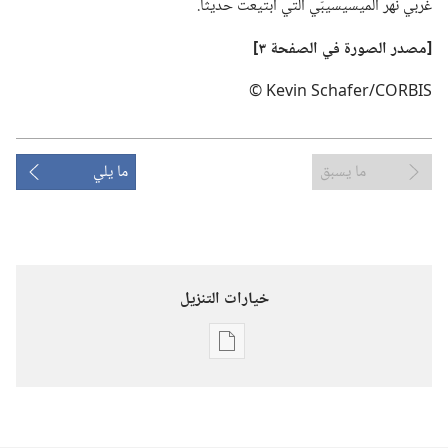
غربي نهر الميسيسيبّي التي ابتيعت حديثا.‏
‏[مصدر الصورة
في
الصفحة ٣]‏
Kevin Schafer/CORBIS ©
ما يسبق
ما يلي
خيارات التنزيل
خيارات
تنزيل
الاصدارات
المجلات