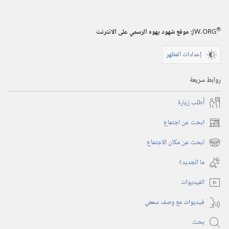
٨‏ ‏‎كانون٢/
®
JW.ORG
:‏ موقع شهود يهوه الرسمي على الانترنت
يناير‏
‎٢٠٠٥
إعدادات المظهر
روابط سريعة
أُطلب زيارة
ابحث عن اجتماع
(يفتح
نافذة
ابحث عن مكان الاجتماع
(يفتح
جديدة)
نافذة
ما الجديد؟‏
جديدة)
الفيديوات
فيديوات مع وصف سمعي
بحث