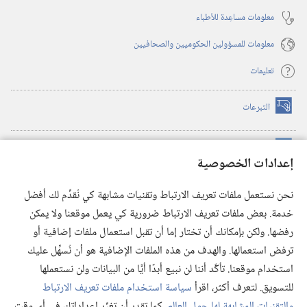
معلومات مساعِدة للأطباء
معلومات للمسؤولين الحكوميين والصحافيين
تعليمات
التبرعات
(يفتح
نافذة
جديدة)
مكتبة برج المراقبة الالكترونية
™
(يفتح
إعدادات الخصوصية
نافذة
JW Hub
جديدة)
(يفتح
نحن نستعمل ملفات تعريف الارتباط وتقنيات مشابهة كي نُقدِّم لك أفضل
نافذة
®
خدمة. بعض ملفات تعريف الارتباط ضرورية كي يعمل موقعنا ولا يمكن
تطبيق
JW Library
جديدة)
رفضها. ولكن بإمكانك أن تختار إما أن تقبل استعمال ملفات إضافية أو
مكتبة برج المراقبة
ترفض استعمالها. والهدف من هذه الملفات الإضافية هو أن نُسهِّل عليك
استخدام موقعنا. تأكَّد أننا لن نبيع أبدًا أيًّا من البيانات ولن نستعملها
للتسويق. لتعرف أكثر، اقرأ
سياسة استخدام ملفات تعريف الارتباط
والتقنيات المشابهة لها حول العالم
. كما تقدر أن تغيِّر إعداداتك في أي وقت