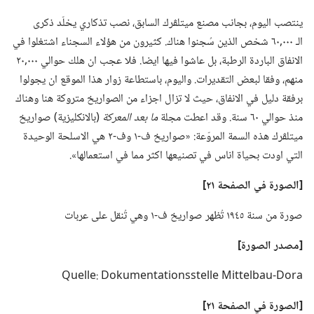
ينتصب اليوم،‏ بجانب مصنع ميتلڤرك السابق،‏ نصب تذكاري يخلّد ذكرى
الـ‍ ٠٠٠‏,٦٠ شخص الذين سُجنوا هناك.‏ كثيرون من هؤلاء السجناء اشتغلوا في
الانفاق الباردة الرطبة،‏ بل عاشوا فيها ايضا.‏ فلا عجب ان هلك حوالي ٠٠٠‏,٢٠
منهم،‏ وفقا لبعض التقديرات.‏ واليوم،‏ باستطاعة زوار هذا الموقع ان يجولوا
برفقة دليل في الانفاق،‏ حيث لا تزال اجزاء من الصواريخ متروكة هنا وهناك
منذ حوالي ٦٠ سنة.‏ وقد اعطت مجلة
ما بعد المعركة
‏(‏بالانكليزية)‏ صواريخ
ميتلڤرك هذه السمة المروّعة:‏ «صواريخ ف-‏١ وف-‏٢ هي الاسلحة الوحيدة
التي اودت بحياة اناس في تصنيعها اكثر مما في استعمالها».‏
‏[الصورة
في
الصفحة ٢١]‏
صورة من سنة ١٩٤٥ تُظهر صواريخ ف-‏١ وهي تُنقل على عربات
‏[مصدر الصورة]‏
Quelle: Dokumentationsstelle Mittelbau-Dora
‏[الصورة
في
الصفحة ٢١]‏