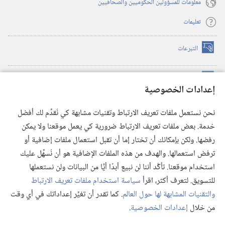
معلومات للمسؤولين الحكوميين والصحافيين
تعليمات
التبرعات
(يفتح
نافذة
جديدة)
مكتبة برج المراقبة الالكترونية
™
(يفتح
إعدادات الخصوصية
نافذة
JW Hub
جديدة)
(يفتح
نحن نستعمل ملفات تعريف الارتباط وتقنيات مشابهة كي نُقدِّم لك أفضل
نافذة
®
خدمة. بعض ملفات تعريف الارتباط ضرورية كي يعمل موقعنا ولا يمكن
تطبيق
JW Library
جديدة)
رفضها. ولكن بإمكانك أن تختار إما أن تقبل استعمال ملفات إضافية أو
مكتبة برج المراقبة
ترفض استعمالها. والهدف من هذه الملفات الإضافية هو أن نُسهِّل عليك
استخدام موقعنا. تأكَّد أننا لن نبيع أبدًا أيًّا من البيانات ولن نستعملها
للتسويق. لتعرف أكثر، اقرأ
سياسة استخدام ملفات تعريف الارتباط
والتقنيات المشابهة لها حول العالم
. كما تقدر أن تغيِّر إعداداتك في أي وقت
Copyright
© 2026 .Watch Tower Bible and Tract Society of Pennsylvania
من خلال
إعدادات الخصوصية
.
شروط الاستخدام
|
سياسة الخصوصية
|
إعدادات الخصوصية
عر