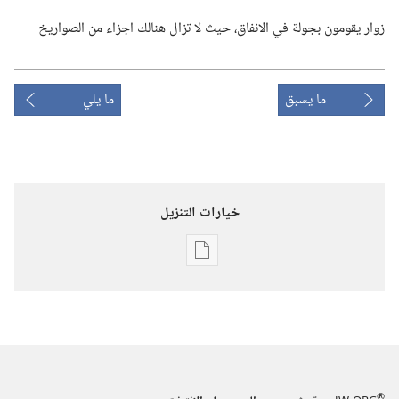
زوار يقومون بجولة في الانفاق،‏ حيث لا تزال هنالك اجزاء من الصواريخ
ما يسبق
ما يلي
خيارات التنزيل
خيارات
تنزيل
الاصدارات
استيقظ‏!‏
‏‎٢٢‏ ‏‎كانون١/
ديسمبر‏
®