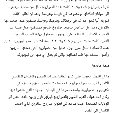
وما صنعه هؤلاء السجناء لم يكن اسلحة عادية.‏ فقد انتج المصنع مقذوفات
تُعرف بصواريخ ف-‏١ وف-‏٢.‏ كانت هذه الصواريخ تُنقَل من مصنع ميتلڤرك
الى مواقع اطلاقها،‏ وخصوصا في فرنسا وهولندا.‏ وبعد ان تُطلق،‏ كانت
تتوجه آليا نحو اهداف في بريطانيا وبلجيكا وفرنسا،‏ فتنفجر عند اصطدامها
بالارض.‏ وقد امل النازيون بتطوير صاروخ ضخم يستطيع حمل قنبلة عبر
المحيط الاطلسي لتسقط على نيويورك.‏ وبحلول نهاية الحرب العالمية
الثانية،‏ كانت مئات صواريخ ف-‏١ وف-‏٢ قد سقطت على مدن اوروبية.‏ إلّا ان
هذه الاعداد لا تمثّل سوى جزء ضئيل من الصواريخ التي صنعها النازيون
وأملوا استخدامها ضد اعدائهم.‏ ولكن لم يصل اي منها الى نيويورك.‏
سمة مروّعة
ما ان انتهت الحرب حتى غادر المانيا عشرات العلماء والخبراء التقنيين
الالمان الذين صمموا صواريخ ف-‏١ وف-‏٢.‏ وأخذوا معهم خبرتهم في
تكنولوجيا الصواريخ،‏ واستخدموها في البلدان الجديدة التي عاشوا فيها.‏
وكان احد هؤلاء العالِم الخبير بالصواريخ ڤيرنهر ڤون براون.‏ فقد انتقل الى
الولايات المتحدة حيث ساعد في تطوير صاروخ ساتورن الذي اصعد
الانسان الى القمر.‏