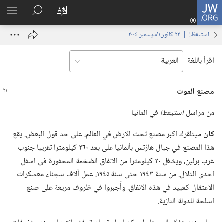
JW.ORG
تسجيل
تغيير
البحث
اظهر
الدخول
لغة
في
القائم
(يفتح
استيقظ‏!‏ | ‏‎٢٢‏ ‏‎كانون١/ديسمبر‏ ‎٢٠٠٤
الموقع
JW.‎ORG
نافذة
جديدة)
اقرأ باللغة
مصنع الموت
من مراسل
استيقظ!‏
في المانيا
كان
ميتلڤرك اكبر مصنع تحت الارض في العالم،‏ على حد قول البعض.‏ يقع
هذا المصنع في جبال هارْتس بألمانيا على بعد ٢٦٠ كيلومترا تقريبا جنوب
غرب برلين،‏ ويشغل ٢٠ كيلومترا من الانفاق الضخمة المحفورة في اسفل
احدى التلال.‏ من سنة ١٩٤٣ حتى سنة ١٩٤٥،‏ عمل آلاف سجناء معسكرات
الاعتقال كعبيد في هذه الانفاق.‏ وأُجبروا في ظروف مريعة على صنع
اسلحة للدولة النازية.‏