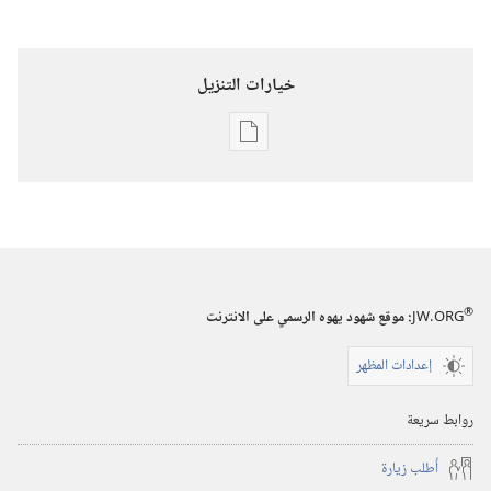
خيارات التنزيل
خيارات
تنزيل
الاصدارات
استيقظ‏!‏
‏‎٢٢‏ ‏‎تشرين٢/
نوفمبر‏
®
JW.ORG
:‏ موقع شهود يهوه الرسمي على الانترنت
‎٢٠٠٤
إعدادات المظهر
روابط سريعة
أُطلب زيارة