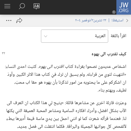
JW.ORG
تسجيل
تغيير
البحث
اظهر
الدخول
لغة
في
القائم
(يفتح
استيقظ‏!‏ | ‏‎٢٢‏ ‏‎تشرين٢/نوفمبر‏ ‎٢٠٠٤
الموقع
JW.‎ORG
نافذة
جديدة)
اقرأ باللغة
كيف تقترب الى يهوه
اشخاص عديدون نصحوا بقراءة كتاب
اقترب الى يهوه.‏
كتبت احدى النساء:‏
«انتهيت لتوي من قراءته.‏ ولم يسبق ان ترك فيّ كتاب هذا الاثر الكبير.‏ وأودّ
ان اشكركم على ما يحتويه من امور تذكّرنا بأن يهوه هو حقا اب محبّ،‏
لطيف،‏ ويهتم بنا».‏
وعبّرت قارئة اخرى عن مشاعرها قائلة:‏ «يتيح لي هذا الكتاب ان اتعرف الى
الآب بشكل افضل،‏ وأدرك افكاره السامية ومشاعر المحبة العميقة التي يكنّها
لنا.‏ فعندما قرأته شعرت كما لو انني احمل بين يديّ ماسة قيمة أُديرها ببطء
لأتفحص كل جوانبها الجميلة والبراقة.‏ فكلما انتقلت الى فصل جديد،‏