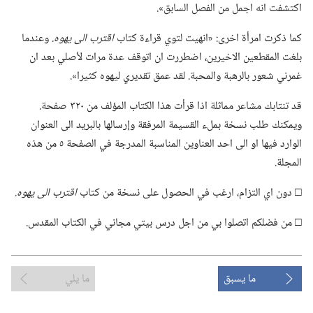
اكتشفت انه اجمل من الفصل السابق».‏
كما ذكرت امرأة اخرى:‏ «انهيت لتوي قراءة كتاب
اقترب الى يهوه.‏
وعندما
بلغت المقطعين الاخيرين،‏ اضطررت ان اتوقف عدة مرات لأصلي بعد ان
غمرني شعور بالرهبة والمحبة.‏ لقد عمق تقديري ليهوه كثيرا».‏
قد تنتابك مشاعر مماثلة اذا قرأت هذا الكتاب المؤلف من ٣٢٠ صفحة.‏
ويمكنك طلب نسخة بملء القسيمة المرفقة وإرسالها بالبريد الى العنوان
الوارد فيها او الى احد العناوين المناسبة المدرجة في الصفحة ٥ من هذه
المجلة.‏
□ دون اي التزام،‏ ارغب في الحصول على نسخة من كتاب
اقترب الى يهوه.‏
□ من فضلكم اتصلوا بي من اجل درس بيتي مجاني في الكتاب المقدس.‏
ما يسبق
ما يلي