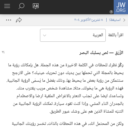
JW.ORG
تسجيل
تغيير
البحث
اظهر
الدخول
لغة
في
القائم
(يفتح
استيقظ‏!‏ | ‏‎ ٨‏ ‏‎تشرين١/أكتوبر‏ ‎٢٠٠٤
الموقع
JW.‎ORG
نافذة
جديدة)
اقرأ باللغة
الزَّرَق —‏ لص يسلبك البصر
ركِّز
نظرك للحظات في الكلمة الاخيرة من هذه الجملة.‏ هل بإمكانك رؤية ما
يحيط بالمجلة التي تحملها بين يديك دون تحريك عينيك؟‏ على الارجح
ستتمكن من رؤية بعض ما يحيط بها،‏ وذلك بفضل ما يُسمّى الرؤية الجانبية.‏
فهذه الرؤية هي ما يخولك،‏ مثلا،‏ مشاهدة شخص مريب يقترب منك.‏
وتساعدك ايضا على تجنّب التعثر بالاغراض الملقية ارضا والاصطدام
بالجدران اثناء المشي.‏ وإذا كنت تقود سيارة،‏ تمكنك الرؤية الجانبية من
التنبّه للمشاة الذين هم على وشك عبور الطريق.‏
ولكن من المحتمل انك،‏ في هذه اللحظات بالذات،‏ تخسر رؤيتك الجانبية