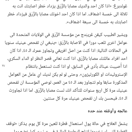
ڠولدبرڠ:‏ «اذا كان احد والديك مصابا بالزَّرَق يزداد خطر اصابتك انت به
ثلاثة الى خمسة اضعاف.‏ اما اذا كان احد اخوتك مصابا بالزَّرَق فيزداد خطر
اصابتك به خمسة الى سبعة اضعاف».‏
ويشير الطبيب كيڤن ڠرينِدج من مؤسسة الزَّرَق في الولايات المتحدة الى
عوامل اخرى تلعب دورا في الاصابة بالزَّرَق:‏ «ينبغي ان تفحص عينيك سنويا
في الحالات التالية:‏ اذا كنت من اصل افريقي وتجاوز عمرك الـ‍ ٤٥،‏ اذا كان
احد افراد عائلتك مصابا بالزَّرَق،‏ اذا كنت تعاني قصر النظر او الداء السكري،‏
اذا أُصيبت عيناك بأذى في
السابق،‏ او اذا كنت تستعمل بانتظام
الإستروئيدات او الكورتيزون».‏ وحتى لو لم يكن لديك اي عامل من العوامل
المذكورة سابقا ولم تتجاوز بعد الـ‍ ٤٥ من العمر،‏ توصي المؤسسة ان تفحص
عينيك مرة كل اربع سنوات للتأكد انك لست مصابا بالزَّرَق.‏ اما اذا تجاوزتَ
الـ‍ ٤٥،‏ فيحسن بك ان تفحص عينيك مرة كل سنتين.‏
عالجه وأوقفه عند حده
يشمل العلاج في حالة پول استعمال قطرة للعين مرة كل يوم.‏ يذكر:‏ «توقف
القطرة التي استخدمها انتاج الرطوبة المائية في عينَيّ».‏ كما خضع پول