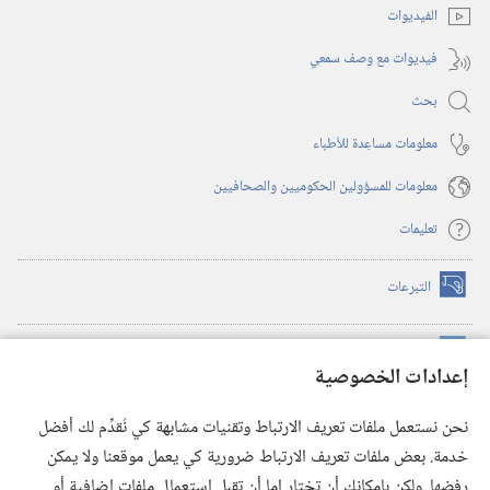
الفيديوات
فيديوات مع وصف سمعي
بحث
معلومات مساعِدة للأطباء
معلومات للمسؤولين الحكوميين والصحافيين
تعليمات
التبرعات
(يفتح
نافذة
جديدة)
مكتبة برج المراقبة الالكترونية
™
(يفتح
إعدادات الخصوصية
نافذة
JW Hub
جديدة)
(يفتح
نحن نستعمل ملفات تعريف الارتباط وتقنيات مشابهة كي نُقدِّم لك أفضل
نافذة
®
خدمة. بعض ملفات تعريف الارتباط ضرورية كي يعمل موقعنا ولا يمكن
تطبيق
JW Library
جديدة)
رفضها. ولكن بإمكانك أن تختار إما أن تقبل استعمال ملفات إضافية أو