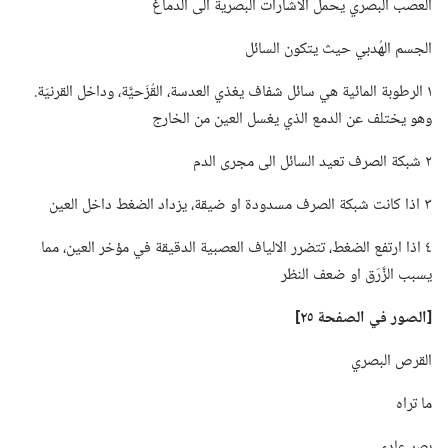
العصب البصري يحمل الاشارات البصرية الى الدماغ
الجسم الهُدبي حيث يتكون السائل
١ الرطوبة المائية هي سائل شفاف يغذي العدسة،‏ القُزَحيَّة،‏ وداخل القرنيّة.‏
وهو يختلف عن الدمع الذي يغسل العين من الخارج
٢ شبكة الصرف تعيد السائل الى مجرى الدم
٣ اذا كانت شبكة الصرف مسدودة او ضيقة،‏ يزداد الضغط داخل العين
٤ اذا ارتفع الضغط،‏ تتضرر الالياف العصبية الدقيقة في مؤخر العين،‏ مما
يسبب الزَّرَق او ضعف النظر
‏[الصور في الصفحة ٢٥]‏
القرص البصري
ما تراه
بصر عادي