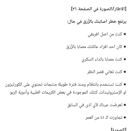
‏[الاطار/‏الصورة
في
الصفحة ٢٦]‏
يرتفع خطر اصابتك بالزَّرَق
في
حال:‏
● كنت من اصل افريقي
● كان احد افراد عائلتك مصابا بالزَّرَق
● كنتَ مصابا بالداء السكري
● كنت تعاني قصر النظر
● كنت تستخدم بانتظام ومنذ فترة طويلة منتجات تحتوي على الكورتيزون
او الإستروئيدات،‏ كتلك الموجودة في بعض الكريمات الطبية وأدوية الربو
● تعرضَت عيناك لأي اذى في السابق
● تجاوزت الـ‍ ٤٥ من العمر
‏[الصورة]‏