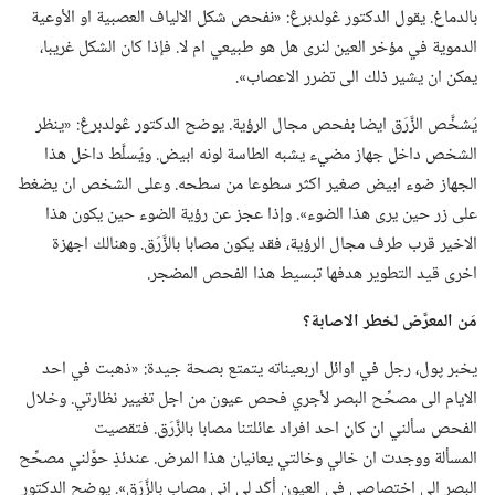
بالدماغ.‏ يقول الدكتور ڠولدبرڠ:‏ «نفحص شكل الالياف العصبية او الأوعية
الدموية في مؤخر العين لنرى هل هو طبيعي ام لا.‏ فإذا كان الشكل غريبا،‏
يمكن ان يشير ذلك الى تضرر الاعصاب».‏
يُشخَّص الزَّرَق ايضا بفحص مجال الرؤية.‏ يوضح الدكتور ڠولدبرڠ:‏ «ينظر
الشخص داخل جهاز مضيء يشبه الطاسة لونه ابيض.‏ ويُسلَّط داخل هذا
الجهاز ضوء ابيض صغير اكثر سطوعا من سطحه.‏ وعلى الشخص ان يضغط
على زر حين يرى هذا الضوء».‏ وإذا عجز عن رؤية الضوء حين يكون هذا
الاخير قرب طرف مجال الرؤية،‏ فقد يكون مصابا بالزَّرَق.‏ وهنالك اجهزة
اخرى قيد التطوير هدفها تبسيط هذا الفحص المضجر.‏
مَن المعرَّض لخطر الاصابة؟‏
يخبر پول،‏ رجل في اوائل اربعيناته يتمتع بصحة جيدة:‏ «ذهبت في احد
الايام الى مصحِّح البصر لأجري فحص عيون من اجل تغيير نظارتي.‏ وخلال
الفحص سألني ان كان احد افراد عائلتنا مصابا بالزَّرَق.‏ فتقصيت
المسألة ووجدت ان خالي وخالتي يعانيان هذا المرض.‏ عندئذٍ حوَّلني مصحِّح
البصر الى اختصاصي في العيون أكّد لي اني مصاب بالزَّرَق».‏ يوضح الدكتور