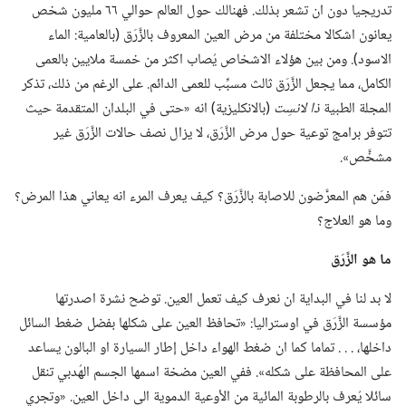
تدريجيا دون ان تشعر بذلك.‏ فهنالك حول العالم حوالي ٦٦ مليون شخص
يعانون اشكالا مختلفة من مرض العين المعروف بالزَّرَق (‏بالعامية:‏ الماء
الاسود)‏.‏ ومن بين هؤلاء الاشخاص يُصاب اكثر من خمسة ملايين بالعمى
الكامل،‏ مما يجعل الزَّرَق ثالث مسبِّب للعمى الدائم.‏ على الرغم من ذلك،‏ تذكر
المجلة الطبية
ذا لانسِت
‏(‏بالانكليزية)‏ انه «حتى في البلدان المتقدمة حيث
تتوفر برامج توعية حول مرض الزَّرَق،‏ لا يزال نصف حالات الزَّرَق غير
مشخَّص».‏
فمَن هم المعرَّضون للاصابة بالزَّرَق؟‏ كيف يعرف المرء انه يعاني هذا المرض؟‏
وما هو العلاج؟‏
ما هو الزَّرَق
لا بد لنا في البداية ان نعرف كيف تعمل العين.‏ توضح نشرة اصدرتها
مؤسسة الزَّرَق في اوستراليا:‏ «تحافظ العين على شكلها بفضل ضغط السائل
داخلها،‏ .‏ .‏ .‏ تماما كما ان ضغط الهواء داخل إطار السيارة او البالون يساعد
على المحافظة على شكله».‏ ففي العين مضخة اسمها الجسم الهُدبي تنقل
سائلا يُعرف بالرطوبة المائية من الأوعية الدموية الى داخل العين.‏ «وتجري