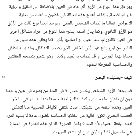
ويرافق هذا النوع من الزَّرَق ألم حاد في العين،‏ بالاضافة الى التقيُّؤ والرؤية
غير الواضحة.‏ وإذا لم تُعالج هذه الحالة في غضون ساعات من بداية
الاعراض،‏ فغالبا ما يُصاب الشخص بالعمى.‏ ويوجد ايضا نوع ثالث من الزَّرَق
هو الزَّرَق الثانوي.‏ وكما يدل اسمه،‏ ينتج هذا النوع من جراء مشاكل اخرى
في العين كالاورام،‏ سدّ العين،‏ او اصابتها بأذى.‏ كما يعاني عدد قليل من
الناس من نوع رابع هو الزَّرَق الخلقي الذي يصيب الاطفال.‏ وقد يولد الطفل
مصابا بهذا المرض او قد يُصاب به بُعيد ولادته.‏ وهو يتميز بتضخم المقلتين
والحساسية المفرطة للضوء.‏
كيف «يسلبك» البصر
قد يجعل الزَّرَق الشخص يخسر حتى ٩٠ في المئة من بصره في عين واحدة
دون ان يفطن لما يحدث.‏ وكيف ذلك؟‏ لدينا جميعا بقعة عمياء في مؤخر
العين.‏ وهذه البقعة من الشبكيّة،‏ حيث تلتقي الالياف العصبية معا لتشكل
العصب البصري،‏ تكون خالية من الخلايا الحساسة للضوء.‏ عادة لا ينتبه المرء
لهذه البقعة العمياء لأن الدماغ يكمّل الصورة.‏ الّا ان هذه القدرة في الدماغ
هي ما يسهل تفاقم الزَّرَق دون ان يشعر المرء به.‏