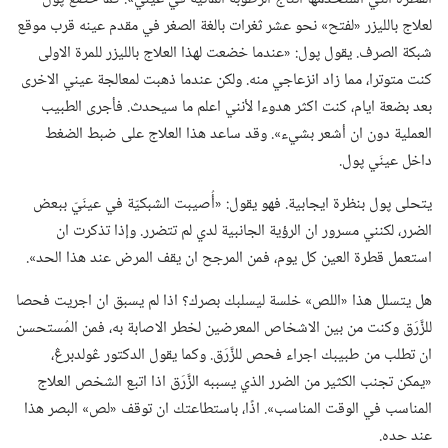
لعلاج بالليزر «لفتح» نحو عشر ثغرات بالغة الصغر في مقدم عينه قرب موقع
شبكة الصرف.‏ يقول پول:‏ «عندما خضعت لهذا العلاج بالليزر للمرة الاولى
كنت متوترا،‏ مما زاد انزعاجي منه.‏ ولكن عندما ذهبت لمعالجة عيني الاخرى
بعد بضعة ايام،‏ كنت اكثر هدوءا لأنني اعلم ما سيحدث.‏ فأجرى الطبيب
العملية دون ان أشعر بشيء».‏ وقد ساعد هذا العلاج على ضبط الضغط
داخل عينَي پول.‏
يتحلى پول بنظرة ايجابية.‏ فهو يقول:‏ «أُصيبت الشبكيّة في عينَيّ ببعض
الضرر،‏ لكنني مسرور ان الرؤية الجانبية لدي لم تتضرر.‏ وإذا تذكرت ان
استعمل قطرة العين كل يوم،‏ فمن المرجح ان يقف المرض عند هذا الحد».‏
هل يتسلل هذا «اللص» خلسة ليسلبك بصرك؟‏ اذا لم يسبق ان اجريت فحصا
للزَّرَق وكنت من بين الاشخاص المعرضين لخطر الاصابة به،‏ فمن المُستحسن
ان تطلب من طبيبك اجراء فحص للزَّرَق.‏ وكما يقول الدكتور ڠولدبرڠ،‏
«يمكن تجنب الكثير من الضرر الذي يسببه الزَّرَق اذا اتبع الشخص العلاج
المناسب في الوقت المناسب».‏ اذًا،‏ باستطاعتك ان توقف «لص» البصر هذا
عند حده.‏