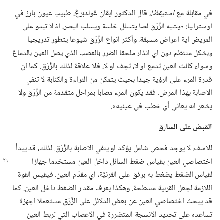
في مقابلة مع
استيقظ!‏،‏
قال الدكتور ايڤان ڠولدبرڠ،‏ طبيب عيون بارز في
اوستراليا:‏ «يشبه الزَّرَق لصا يتسلل خلسة ويسلب البصر،‏ اذ لا تبدو على
المريض اية اعراض مسبقة.‏ وأكثر انواع الزَّرَق شيوعا يتطور تدريجيا
وبشكل منتظم دون اي انذار ملحقا الضرر بالعصب الذي يصل العين بالدماغ.‏
وسواء كانت العين تدمع او لا،‏ تجف او لا،‏ فلا علاقة لذلك بالزَّرَق.‏ كما ان
قدرة المرء على الرؤية جيدا بحيث يتمكن من القراءة والكتابة لا تنفي
الاصابة بهذا المرض.‏ فقد يكون المرء مصابا بمراحل متقدمة من الزَّرَق ولا
يشعر انه يعاني أي خطب في عينيه».‏
القبض على السارق
للاسف،‏ لا يوجد فحص شامل يؤكد او ينفي الاصابة بالزَّرَق.‏ لذلك،‏ قد يبدأ
اختصاصي العين بقياس ضغط السائل داخل العين
مستخدما جهازا
لقياس الضغط يضغط به برفق على القرنيَّة،‏ اي مقدّم العين.‏ فيقيس القوة
اللازمة لجعل القرنية مسطحة.‏ وهكذا يعرف مقدار الضغط داخل العين.‏ كما
قد يبحث اختصاصي العين عن بعض الدلائل على الزَّرَق مستعملا اجهزة
تساعده على تحديد الانسجة المتضررة في الاعصاب التي تربط العين