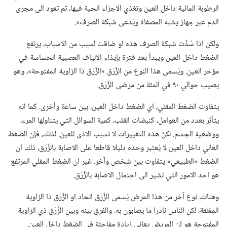
الرطوبة المائية داخل العين وتغذي الاجزاء الحية فيها،‏ ثم تعود الى مجرى
الدم عبر جهاز يشبه المصفاة ويُدعى شبكة الصرف».‏
ولكن اذا سُدَّت شبكة الصرف هذه او ضاقت لسبب من الاسباب،‏ يرتفع
الضغط داخل العين ويبدأ بعد فترة بإيذاء الالياف العصبية الحساسة في
مؤخر العين.‏ ويُسمى هذا النوع من الزَّرَق «الزَّرَق ذا الزاوية المفتوحة»،‏ وهو
يصيب حوالي ٩٠ في المئة من مرضى الزَّرَق.‏
يتفاوت الضغط المقلي،‏ اي الضغط داخل العين،‏ بين ساعة وأخرى.‏ كما انه
يتأثر بعدد من العوامل،‏ كنبضات القلب،‏ كمية السوائل التي يتناولها المرء،‏
ووضعية الجسم.‏ لكنّ هذه التغييرات لا تسبب الاذى للعين.‏ لذلك،‏ فإن الضغط
العالي داخل العين لا يُعتبر وحده دليلا قاطعا على الاصابة بالزَّرَق،‏ ذلك ان
الضغط «الطبيعي» يتفاوت بين شخص وآخر.‏ غير ان الضغط المقلي المرتفع
هو احد الامور التي تشير الى احتمال الاصابة بالزَّرَق.‏
وهنالك نوع آخر من هذا المرض يُسمى الزَّرَق الحاد او الزَّرَق ذا الزاوية
المغلقة،‏ لكن الناس نادرا ما يصابون به.‏ والفرق بينه وبين الزَّرَق ذي الزاوية
المفتوحة هو ان المريض يعاني زيادة مفاجئة في الضغط داخل العين.‏