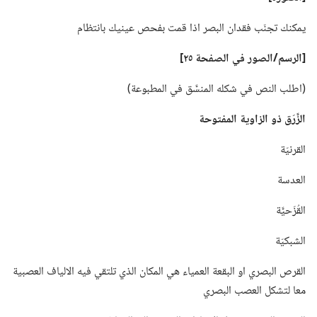
يمكنك تجنّب فقدان البصر اذا قمت بفحص عينيك بانتظام
‏[الرسم/‏الصور
في
الصفحة ٢٥]‏
‏(‏اطلب النص في شكله المنسَّق في المطبوعة)‏
الزَّرَق ذو الزاوية المفتوحة
القرنيّة
العدسة
القُزَحيَّة
الشبكيّة
القرص البصري او البقعة العمياء هي المكان الذي تلتقي فيه الالياف العصبية
معا لتشكل العصب البصري