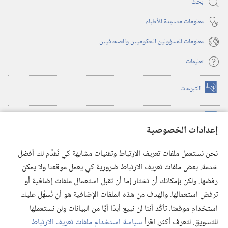
بحث
معلومات مساعِدة للأطباء
معلومات للمسؤولين الحكوميين والصحافيين
تعليمات
التبرعات
(يفتح
نافذة
جديدة)
مكتبة برج المراقبة الالكترونية
™
(يفتح
إعدادات الخصوصية
نافذة
JW Hub
جديدة)
(يفتح
نحن نستعمل ملفات تعريف الارتباط وتقنيات مشابهة كي نُقدِّم لك أفضل
نافذة
®
خدمة. بعض ملفات تعريف الارتباط ضرورية كي يعمل موقعنا ولا يمكن
تطبيق
JW Library
جديدة)
رفضها. ولكن بإمكانك أن تختار إما أن تقبل استعمال ملفات إضافية أو
مكتبة برج المراقبة
ترفض استعمالها. والهدف من هذه الملفات الإضافية هو أن نُسهِّل عليك
استخدام موقعنا. تأكَّد أننا لن نبيع أبدًا أيًّا من البيانات ولن نستعملها
للتسويق. لتعرف أكثر، اقرأ
سياسة استخدام ملفات تعريف الارتباط