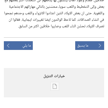
خلّاقين.‏ فعدم وجود ألعاب يتسلون بها يدفعهم الى التحدث اكثر بعضهم مع
بعض وإلى التخطيط واللعب سويا،‏ محسّنين بالتالي مهاراتهم الاجتماعية
واللغوية.‏ حتى ان بعض الاولاد الذين اعتادوا الانزواء واللعب وحدهم نجحوا
في انشاء الصداقات.‏ كما لاحظ الوالدون ايضا تغييرات ايجابية.‏ فقالوا ان
تصرف الاولاد تحسَّن اثناء اللعب وصاروا خلّاقين اكثر من السابق.‏
ما يسبق
ما يلي
خيارات التنزيل
خيارات
تنزيل
الاصدارات