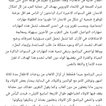
اطفال خالية من الالعاب».‏ وهذا المشروع الفريد من نوعه الذي اثنى عليه
خبراء الصحة في الاتحاد الاوروپي يهدف الى حماية المرء من كل اشكال
الادمان.‏ ففي السنوات الاخيرة ادرك الباحثون ان الناس هم اقل عرضة
للوقوع ضحية اي شكل من الادمان اذا طوروا منذ الطفولة مهارات
اجتماعية.‏ وبحسب تقرير ورد في احدى الصحف،‏ تشمل هذه المهارات
«مهارات التواصل،‏ القدرة على التقرّب من الآخرين بسهولة،‏ ومعالجة
الاختلافات في الآراء.‏ كما تشمل تحمل المرء مسؤولية تصرفاته،‏ وضع
اهداف لنفسه،‏ ادراكه وجود مشكلة ما،‏ طلب المساعدة،‏ وإيجاد الحل».‏
ووفقا لواضعي البرنامج،‏ ينبغي تنمية هذه المهارات في السنوات الباكرة من
الحياة.‏ والفترة التي يقضيها الولد دون العاب تخدم هذا الهدف،‏ اذ تعزز
عنده الابداع والثقة بالنفس.‏
دُرس البرنامج جيدا فخُطّط ان تُزال الالعاب من روضات الاطفال مدة ثلاثة
اشهر،‏ ونوقش الامر مع الوالدين والاولاد.‏ في البداية،‏ يحتار بعض الاولاد ولا
يدرون ماذا يفعلون من دون العاب.‏ وكما يقول التقرير،‏ «هنالك دور حضانة
يفقد فيها الاولاد انضباطهم طوال الاربعة اسابيع الاولى»،‏ فيدبّ اليأس في
قلوب واضعي البرنامج.‏ لكنّ الاولاد يتعلمون بعدئذ ان يتكيفوا ويكونوا