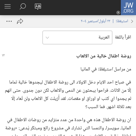
JW.ORG
تسجيل
تغيير
البحث
اظهر
الدخول
لغة
في
القائم
(يفتح
استيقظ‏!‏ | ‏‎٢٢‏ ‏‎أيلول/سبتمبر‏ ‎٢٠٠٤
الموقع
JW.‎ORG
نافذة
جديدة)
اقرأ باللغة
روضة اطفال خالية من الالعاب
من مراسل
استيقظ!‏
في المانيا
في صباح احد الايام دخل الاولاد الى روضة الاطفال ليجدوها خالية تماما
إلّا من الاثاث.‏ فراحوا يبحثون عن الدمى والالعاب لكن دون جدوى.‏ حتى انهم
لم يجدوا اي كتب او اوراق او مقصات.‏ لقد أُزيلت كل الالعاب ولن تُعاد إلّا
بعد ثلاثة اشهر.‏ فما السبب؟‏
ان روضة الاطفال هذه هي واحدة من عدد متزايد من روضات الاطفال في
المانيا،‏ سويسرا،‏ والنمسا التي تشارك في مشروع رائع ومبتكَر يُدعى:‏ «روضة