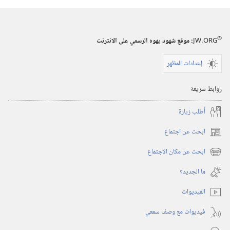
استيقظ‏!‏
‏‎٢٢‏ ‏‎أيلول/
سبتمبر‏
®
JW.ORG
:‏ موقع شهود يهوه الرسمي على الانترنت
‎٢٠٠٤
إعدادات المظهر
روابط سريعة
أُطلب زيارة
ابحث عن اجتماع
(يفتح
نافذة
ابحث عن مكان الاجتماع
(يفتح
جديدة)
نافذة
ما الجديد؟‏
جديدة)
الفيديوات
فيديوات مع وصف سمعي