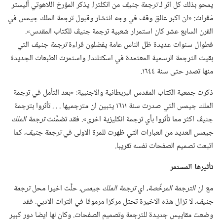
يمحو بذلك كل اثر لـ‍
ترجمة جنيڤ
من انكلترا.‏ يذكر المؤرخ اللاهوتي أليستر
مَڠراث:‏ «ان اكبر عائق وقف في وجه انتشار وقبول ترجمة الملك جيمس في
القرن السابع عشر كان استمرار شعبية ترجمة جنيڤ للكتاب المقدس».‏
فطوال سنوات عديدة ظل الناس عامة يفضلون قراءة
ترجمة جنيڤ
التي
بقيت الترجمة الرسمية المعتمدة في اسكتلندا.‏ واستمرت الطبعات الجديدة
منها تصدر حتى سنة ١٦٤٤.‏
ذكرت جمعية الكتاب المقدس البريطانية والاجنبية:‏ «بعد التأمل في ترجمة
الملك جيمس التي صدرت سنة ١٦١١ يتبين ان مترجميها .‏ .‏ .‏ تأثروا بترجمة
جنيڤ اكثر مما تأثروا بأي ترجمة انكليزية اخرى».‏ فقد تضمَّنت
ترجمة الملك
جيمس
العديد من العبارات التي ظهرت للمرة الاولى في
ترجمة جنيڤ
‏،‏ كما
اتبعت تصميم الصفحات نفسه تقريبا
‏.‏
تأثيرها المستمر
مع ان
الترجمة المرخَّصة،‏
اي
ترجمة الملك جيمس،‏
حلَّت اخيرا محل
ترجمة
جنيڤ،‏
لا تزال هذه الاخيرة تحتل مركزا مرموقا في التراث الادبي.‏ فقد
وضعت مقاييس جديدة للترجمة وتصميم الصفحات.‏ وكان لها ايضا دور كبير