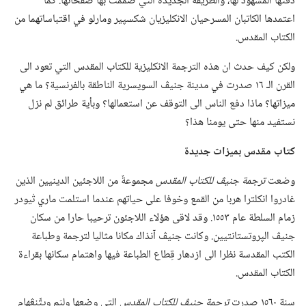
دقتها المشهود لها،‏ والطريقة الجديدة التي صُمِّمت بها صفحاتها.‏ كما
اعتمدها الكاتبان المسرحيان الانكليزيان شكسپير ومارلو في اقتباساتهما من
الكتاب المقدس.‏
ولكن كيف حدث ان هذه الترجمة الانكليزية للكتاب المقدس التي تعود الى
القرن الـ‍ ١٦ صدرت في مدينة جنيڤ السويسرية الناطقة بالفرنسية؟‏ ما هي
ميزاتها؟‏ ماذا دفع الناس الى التوقف عن استعمالها؟‏ وبأية طرائق لم نزل
نستفيد منها حتى يومنا هذا؟‏
كتاب مقدس بميزات جديدة
وضعت
ترجمة جنيڤ للكتاب المقدس
مجموعةٌ من اللاجئين الدينيين الذين
غادروا انكلترا هربا من القمع وخوفا على حياتهم عندما استلمت ماري تْيودر
زمام السلطة عام ١٥٥٣.‏ وقد لاقى هؤلاء اللاجئون ترحيبا حارا من سكان
جنيڤ الپروتستانتيين.‏ وكانت جنيڤ آنذاك مكانا مثاليا لترجمة وطباعة
الكتب المقدسة نظرا الى ازدهار قِطاع الطباعة فيها واهتمام سكانها بقراءة
الكتاب المقدس.‏
سنة ١٥٦٠ صدرت
ترجمة جنيڤ للكتاب المقدس
التي وضعها وليَم ويتِّنڠهام