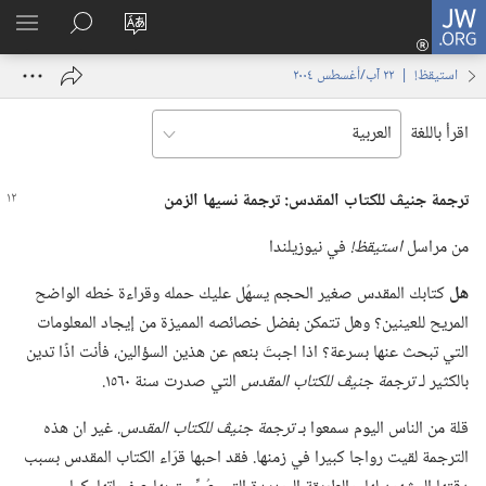
JW.ORG
تسجيل
تغيير
البحث
اظهر
الدخول
لغة
في
القائم
(يفتح
استيقظ‏!‏ | ‏‎٢٢‏ ‏‎آب/أغسطس‏ ‎٢٠٠٤
الموقع
JW.‎ORG
نافذة
جديدة)
اقرأ باللغة
ترجمة جنيڤ للكتاب المقدس:‏ ترجمة نسيها الزمن
من مراسل
استيقظ!‏
في نيوزيلندا
هل
كتابك المقدس صغير الحجم يسهُل عليك حمله وقراءة خطه الواضح
المريح للعينين؟‏ وهل تتمكن بفضل خصائصه المميزة من إيجاد المعلومات
التي تبحث عنها بسرعة؟‏ اذا اجبتَ بنعم عن هذين السؤالين،‏ فأنت اذًا تدين
بالكثير لـ‍
ترجمة جنيڤ للكتاب المقدس
التي صدرت سنة ١٥٦٠.‏
قلة من الناس اليوم سمعوا بـ‍
ترجمة جنيڤ للكتاب المقدس.‏
غير ان هذه
الترجمة لقيت رواجا كبيرا في زمنها.‏ فقد احبها قرّاء الكتاب المقدس بسبب