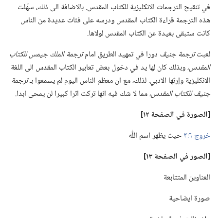
في تنقيح الترجمات الانكليزية للكتاب المقدس.‏ بالاضافة الى ذلك،‏ سهّلت
هذه الترجمة قراءة الكتاب المقدس ودرسه على فئات عديدة من الناس
كانت ستبقى بعيدة عن الكتاب المقدس لولاها.‏
لعبت
ترجمة جنيڤ
دورا في تمهيد الطريق امام
ترجمة الملك جيمس للكتاب
المقدس
‏،‏ وبذلك كان لها يد في دخول بعض تعابير الكتاب المقدس الى اللغة
الانكليزية وإرثها الادبي.‏ لذلك،‏ مع ان معظم الناس اليوم لم يسمعوا بـ‍
ترجمة
جنيڤ للكتاب المقدس،‏
مما لا شك فيه انها تركت اثرا كبيرا لن يمحى ابدا.‏
‏[الصورة
في
الصفحة ١٢]‏
خروج ٦:‏٣
حيث يظهر اسم اللّٰه
‏[الصور
في
الصفحة ١٣]‏
العناوين المتتابعة
صورة ايضاحية