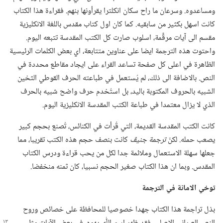
ومساعدوه.‏ وسرعان ما راح سكان انكلترا يقرأونها بنهم.‏ فقراءة هذا الكتاب
كانت اسهل بكثير من سابقيه.‏ كما كان اول كتاب مقدس باللغة الانكليزية
مقسم الى آيات مرقَّمة،‏ اسلوب صارت كل الكتب المقدسة تتبعه اليوم.‏
واحتوت هذه الترجمة ايضا على عناوين متتابعة،‏ اي بعض الكلمات الرئيسية
الظاهرة في اعلى كل صفحة تساعد القراء على ايجاد مقاطع محددة في
النص.‏ بالاضافة الى ذلك،‏ لم يُستعمل في طباعته الحرف القوطي الثخين
الشبيه بالحروف المكتوبة باليد،‏ بل استُخدم حرف واضح شبيه بالحرف
الذي لا يزال معتمدا في طباعة الكتب المقدسة الانكليزية اليوم.‏
كانت الكتب المقدسة القديمة،‏ التي قُرأت في الكنائس،‏ تُصنع بحجم كبير
يصعب حمله.‏ لكنّ
ترجمة جنيڤ
كانت بنصف حجم هذه الكتب تقريبا،‏ مما
جعلها سهلة الاستعمال وملائمة جدا لكل من يحب قراءة ودرس الكتاب
المقدس.‏ وبما ان هذا الكتاب صغير الحجم نسبيا،‏ كان ثمنه منخفضا.‏
توخي الامانة
في
الترجمة
بذل تراجمة هذا الكتاب جهدا خصوصيا للمحافظة على خصائص وروح