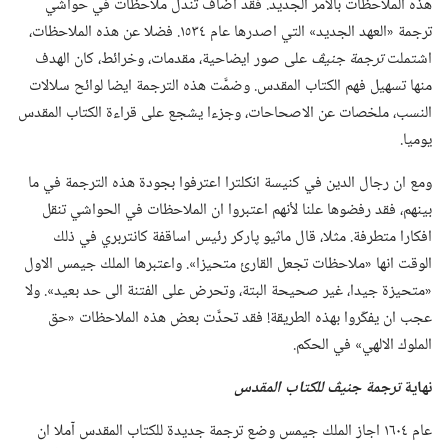
هذه الملاحظات بالامر الجديد.‏ فقد اضاف تندل ملاحظات في حواشي
ترجمة «العهد الجديد» التي اصدرها عام ١٥٣٤.‏ فضلا عن هذه الملاحظات،‏
اشتملت
ترجمة جنيڤ
على صور ايضاحية،‏ مقدمات،‏ وخرائط،‏ كان الهدف
منها تسهيل فهم الكتاب المقدس.‏ وضمَّت هذه الترجمة ايضا لوائح سلالات
النسب،‏ ملخصات عن الاصحاحات،‏ وجزءا يشجع على قراءة الكتاب المقدس
يوميا.‏
ومع ان رجال الدين في كنيسة انكلترا اعترفوا بجودة هذه الترجمة في ما
بينهم،‏ فقد رفضوها علنا لأنهم اعتبروا ان الملاحظات في الحواشي تنقل
افكارا متطرفة.‏ مثلا،‏ قال ماثيو پاركر رئيس اساقفة كانتربري في ذلك
الوقت انها «ملاحظات تجعل القارئ متحيزا».‏ واعتبرها الملك جيمس الاول
«متحيزة جيدا،‏ غير صحيحة البتة،‏ وتحرض على الفتنة الى حد بعيد».‏ ولا
عجب ان يفكّروا بهذه الطريقة!‏ فقد تحدَّت بعض هذه الملاحظات «حق
الملوك الالهي» في الحكم.‏
نهاية
ترجمة جنيڤ للكتاب المقدس
عام ١٦٠٤ اجاز الملك جيمس وضع ترجمة جديدة للكتاب المقدس آملا ان