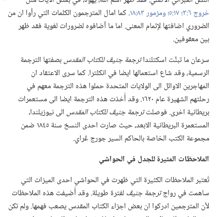
النص العبراني الاصلي.‏ فقد ظهر اسم اللّٰه،‏ يهوه،‏ في بعض الآيات
مثل
خروج ٦:‏٣؛‏
١٧:‏٥؛‏
ومزمور ٨٣:‏١٨
‏.‏ كما امال المترجمون الكلمات التي رأوا ان من
الضروري اضافتها لإتمام المعنى.‏ اما ما أضافوه لضرورات لغوية فقد ظهر
بين معقوفين.‏
سرعان ما تبنَّت اسكتلندا
ترجمة جنيڤ للكتاب المقدس
بصفتها الترجمة
الرسمية،‏ وقد شاع استعمالها ايضا في انكلترا.‏ كما سرى الاعتقاد ان
المهاجرين الاوائل الى الولايات المتحدة حملوا هذه الترجمة معهم في
رحلتهم الشهيرة عام ١٦٢٠.‏ وقد أُخذت هذه الترجمة ايضا الى مستعمرات
بريطانية اخرى.‏ فوصلت
ترجمة جنيڤ للكتاب المقدس
الى نيوزيلندا،‏
المستعمرة البريطانية الابعد،‏ حيث صارت احدى النسخ سنة ١٨٤٥ ضمن
مجموعة الكتب الخاصة بالحاكم السير جورج ڠراي.‏
الملاحظات المثيرة للجدل
في
الحواشي
تُعتبر الملاحظات الكثيرة التي ظهرت في الحواشي احدى الميزات التي
ساهمت في رواج
ترجمة جنيڤ
لفترة طويلة.‏ وقد أُضيفت هذه الملاحظات
لأن المترجمين ادركوا ان بعض اجزاء الكتاب المقدس يصعب فهمها.‏ ولم تكن