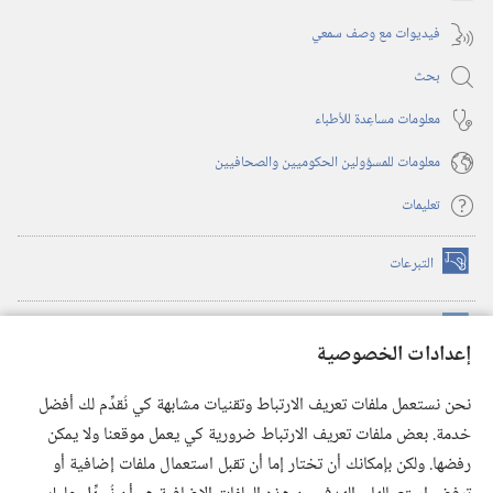
فيديوات مع وصف سمعي
بحث
معلومات مساعِدة للأطباء
معلومات للمسؤولين الحكوميين والصحافيين
تعليمات
التبرعات
(يفتح
نافذة
جديدة)
مكتبة برج المراقبة الالكترونية
™
(يفتح
إعدادات الخصوصية
نافذة
JW Hub
جديدة)
(يفتح
نحن نستعمل ملفات تعريف الارتباط وتقنيات مشابهة كي نُقدِّم لك أفضل
نافذة
®
خدمة. بعض ملفات تعريف الارتباط ضرورية كي يعمل موقعنا ولا يمكن
تطبيق
JW Library
جديدة)
رفضها. ولكن بإمكانك أن تختار إما أن تقبل استعمال ملفات إضافية أو
مكتبة برج المراقبة