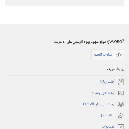
تنزيل
الاصدارات
استيقظ‏!‏
‏‎٢٢‏ ‏‎آب/
أغسطس‏
®
JW.ORG
:‏ موقع شهود يهوه الرسمي على الانترنت
‎٢٠٠٤
إعدادات المظهر
روابط سريعة
أُطلب زيارة
ابحث عن اجتماع
(يفتح
نافذة
ابحث عن مكان الاجتماع
(يفتح
جديدة)
نافذة
ما الجديد؟‏
جديدة)
الفيديوات