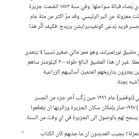
تنمو في تربتها الحمراء الغنية،‏ وبالكركند الذي يُصاد قبالة سواحلها.‏ وفي سنة ١٨٧٣ انضمت جزيرة
لت معزولة عن البر الرئيسي.‏ وقد مرّ اكثر من مئة عام
جسر فريد يُدعى كونفيديرايشن بريدج.‏ فكيف أثَّر هذا
مضيق نورثمبرلند،‏ وهو ممر مائي صغير نسبيا لا يتعدى
عرضه ١٣ كيلومترا في اضيق نقطة وأقلها عمقا.‏ غير ان هذا المضيق البالغ طوله ٣٠٠ كيلومتر ساهم
يعتزون بتاريخهم المتميز،‏ أساليبهم الزراعية
شبه بجنة.‏
لكنّ حالة العزلة هذه تغيرت في تشرين الثاني (‏نوفمبر)‏ عام ١٩٩٦ حين رُكِّب آخر جزء من الجسر.‏
ومنذ افتتاح الجسر رسميا في ٣١ ايار (‏مايو)‏ ١٩٩٧ صار بإمكان سكان الجزيرة وزائريها ان يقطعوا
نعزلة؟‏ يجيب العديدون ان ما جذبهم كان الكتاب