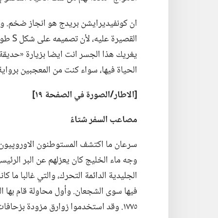
ان كونفيديرايشن بريدج هو انجاز ضخم.‏ وم
القصير
يغريك هذا الجسر انت ايضا بزيارة «حديقة ال
الحياة فيها،‏ سواء كنت من المعجبين برواي
‏[الاطار/‏الصورة
في
الصفحة ١٩]‏
مصاعب السفر شتاءً
سرعان ما اكتشف المستوطنون الاوروپيون ا
وجه ماء الخليج كان يعزلهم عن البر الرئي
الجليدية الدائمة التحرك،‏ والتي غالبا ما كا
فيها سوى الشجعان.‏ وأول محاولة قام بها
١٧٧٥.‏ وقد استخدموا زوارق مزودة بزحافا