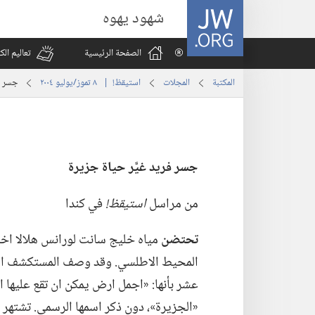
JW.ORG
شهود يهوه
الصفحة الرئيسية
تعاليم ال
المكتبة
المجلات
استيقظ‏!‏ | ‏‎ ٨‏ ‏‎تموز/يوليو‏ ‎٢٠٠٤
جسر فر
جسر فريد غيَّر حياة جزيرة
من مراسل
استيقظ!‏
في كندا
تحتضن
مياه خليج سانت لورانس هلالا اخ
المحيط الاطلسي.‏ وقد وصف المستكشف الف
«الجزيرة»،‏ دون ذكر اسمها الرسمي.‏ تشتهر ه