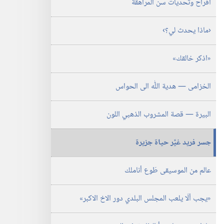
افراح وتحدّيات سن المراهقة
يوليو‏
‎٢٠٠٤
‏‹ماذا يحدث لي؟‏›‏
‏«اذكر خالقك»‏
الخزامى —‏ هدية اللّٰه الى الحواس
البيرة —‏ قصة المشروب الذهبي اللون
جسر فريد غيَّر حياة جزيرة
عالم من الموسيقى طَوع أناملك
‏«يجب ألّا يلعب المجلس البلدي دور الاخ الاكبر»‏