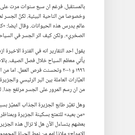
بالمستقبل.‏ فرغم ان سبع سنوات مرت على تدش
عالم يدرس هذه الحيوانات.‏ وقال ايضا:‏ «
الصخري».‏ ولكن كيف اثر الجسر في السياحة
يأتي معظم السياح خلال فصل الصيف.‏ بالاض
١٩٩٦ و ٢٠٠١ وتحسنت فرص العمل.‏ ام
العبَّارات العاملة بين البر الرئيسي والجز
من ان رسم المرور على الجسر مرتفع جدا.‏ لكنَّ
وهل تغيَّر طابع الجزيرة الجذاب المميَّز بس
«من بعيد» للتمتع بسكينة الجزيرة وبمناظرها 
بعضهم يتساءل الآن هل لا تزال هذه الجزيرة،
الامواج» ملاذا لهم من نمط الحياة المحموم ا