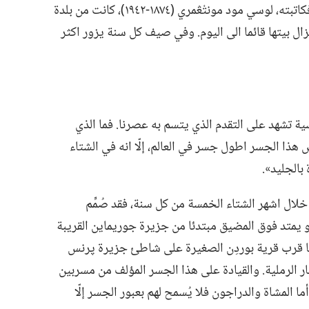
‏(‏بالانكليزية)‏.‏ فكاتبته،‏ لوسي مود مونتْڠمري (‏١٨٧٤-‏١٩٤٢)‏،‏ كانت من بلدة
 بيتها قائما الى اليوم.‏ وفي صيف كل سنة يزور اكثر
سية تشهد على التقدم الذي يتسم به عصرنا.‏ فما الذي
 هذا الجسر اطول جسر في العالم،‏ إلّا انه في الشتاء
الجليد».‏
لال اشهر الشتاء الخمسة من كل سنة،‏ فقد صُمِّم
 يمتد فوق المضيق مبتدئا من جزيرة جوريماين القريبة
تهيا قرب قرية بوردِن الصغيرة على شاطئ جزيرة پرنس
ر الرملية.‏ والقيادة على هذا الجسر المؤلف من مسربين
ربة رائعة.‏ أما المشاة والدراجون فلا يُسمح لهم بعبور الجسر إلّا