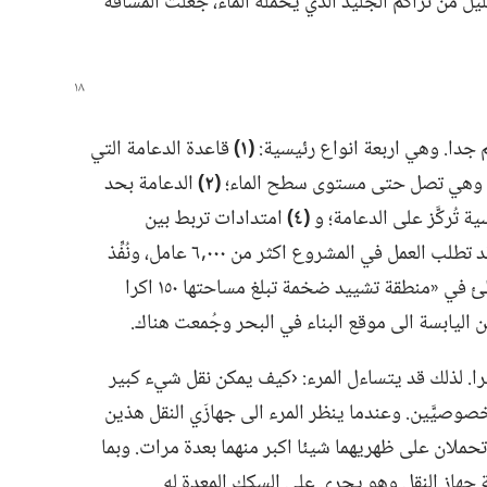
يل من تراكم الجليد الذي يحمله الماء،‏ جُعلت المسافة
جدا.‏ وهي اربعة انواع رئيسية:‏
‏(‏١)‏
قاعدة الدعامة التي
قا،‏ وهي تصل حتى مستوى سطح الماء؛‏
‏(‏٢)‏
الدعامة بحد
 تُركَّز على الدعامة؛‏ و
‏(‏٤)‏
امتدادات تربط بين
العوارض الاساسية.‏ (‏انظر الرسم أعلاه.‏)‏ وقد تطلب العمل في المشروع اكثر من ٠٠٠‏,٦ عامل،‏ ونُفِّذ
اكثر من ٨٠ في المئة من الاعمال على الشاطئ في «منطقة تشييد ضخمة تبلغ مساحتها ١٥٠ اكرا
من اليابسة الى موقع البناء في البحر وجُمعت هناك.‏
طول العارضة الجاهزة للتركيب ١٩٢ مترا.‏ لذلك قد يتساءل المرء:‏ ‹كيف يمكن نقل شيء كبير
خصوصيَّين.‏ وعندما ينظر المرء الى جهازَي النقل هذين
تحملان على ظهريهما شيئا اكبر منهما بعدة مرات.‏ وبما
،‏ لا تتعدى سرعة جهاز النقل وهو يجري على السكك المعدة له