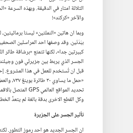
الثلاثة امتار في الدقيقة.‏ وبهذه السرعة «ا
والآخر «كركند»!‏
ببَدَنَين.‏ وقد وصفها احد المراسلين الصحف
الجسر الذي يربط بين جزيرتَي فون وجيلند الدا
قبل ان تُستخدم للعمل في هذا المشروع.‏ إ
«حمل ما يسا
تحديد المواقع العالمي GPS المتصل بالاقمار الاصطناعية،‏ فتمكنت من تركيب
وكل القطع الاخرى بدقة بالغة لم يتعدَّ الخطأ 
تأثير الجسر على الجزيرة
ان الجسر الجديد هو احد رموز التطور.‏ لكنه