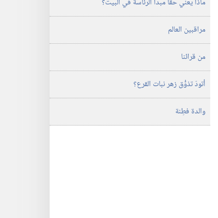
ماذا يعني حقا مبدأ الرئاسة في البيت؟‏
مراقبين العالم
من قرائنا
أتودّ تذوُّق زهر نبات القرع؟‏
والدة فطِنة