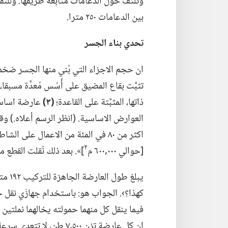
وتلتف حول الدعامات متابعة طريقها.‏ وللتقل
بين الدعامات ٢٥٠ مترا.‏
تحدي بناء الجسر
ان حجم الاجزاء التي بُني منها الجسر ضخم 
تثبَّت بقاع المضيق على أُسُس مُعدَّة مسب
ذاتها،‏ المثبَّتة على القاعدة؛‏
‏(‏٣)‏
عارضة اساسية
٢
[حوالي ٠٠٠‏,٦٠٠ م
‏]».‏ بعد ذلك نُقلت القطع 
يبلغ 
كهذا؟‏›.‏ الجواب هو:‏ باستخدام جهازَي نقل 
فيما ينقل كل منهما حمولته يخالهما نملتين 
ان كل عارضة تزن ٥٠٠‏,٧ طن