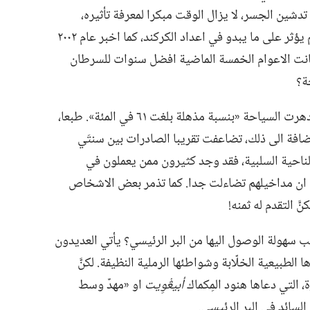
ين الجسر،‏ لا يزال الوقت مبكرا لمعرفة تأثيره،‏
وخصوصا من الناحية البيئية.‏ لكنَّ الجسر لم يؤثر على ما يبدو في اعداد الكركند،‏ كما اخبر عام ٢٠٠٢
كانت الاعوام الخمسة الماضية افضل سنوات للسرطان
؟‏
يقول احد التقارير انه في الفترة الاخيرة ازدهرت السياحة «بنسبة مذهلة بلغت ٦١ في المئة».‏ طبعا،‏
افة الى ذلك،‏ تضاعفت تقريبا الصادرات بين سنتَي
ا من الناحية السلبية،‏ فقد وجد كثيرون ممن يعملون في
يرة ان مداخيلهم تضاءلت جدا.‏ كما تذمر بعض الاشخاص
 التقدم له ثمنه!‏
بب سهولة الوصول اليها من البر الرئيسي؟‏ يأتي العديدون
الطبيعية الخلّابة وشواطئها الرملية النظيفة.‏ لكنَّ
‏ التي دعاها هنود المِكماك
أبيڠْوِيت
او «مهدٌ وسط
لسائد في البر الرئيسي.‏