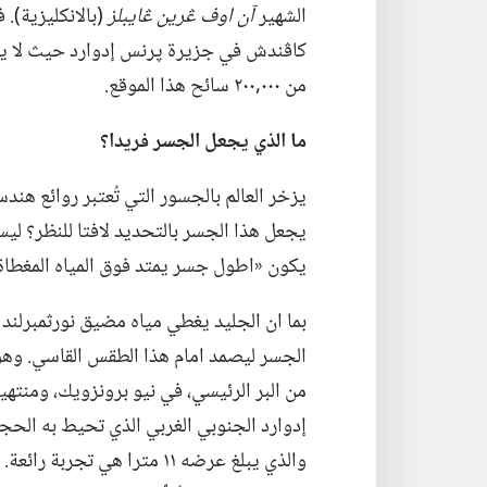
الشهير
آن اوف ڠرين ڠايبلز
كاڤندش في جزيرة پرنس إدوارد حيث لا يزال
من ٠٠٠‏,٢٠٠ سائح هذا الموقع.‏
ما الذي يجعل الجسر فريدا؟‏
يزخر العالم بالجسور التي تُعتبر روائع هند
يجعل هذا الجسر بالتحديد لافتا للنظر؟‏ ليس
يكون «اطول جسر يمتد فوق المياه المغطاة ب
بما ان الجليد يغطي مياه مضيق نورثمبرلند خ
الجسر ليصمد امام هذا الطقس القاسي.‏ وهو
من البر الرئيسي،‏ في نيو برونزويك،‏ ومن
إدوارد الجنوبي الغربي الذي تحيط به الحجا
والذي يبلغ عرضه ١١ مترا هي تج