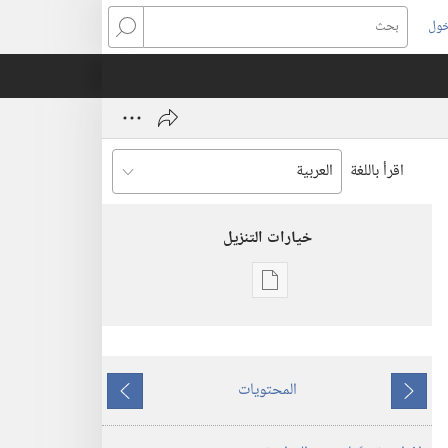
خول
بحث
اقرأ باللغة
خيارات التنزيل
خيارات
تنزيل
الاصدارات
استيقظ‏!‏
المحتويات
ما
ما
٨‏ ‏‎تموز/
يسبق
يلي