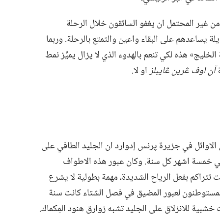
ن غير المحتمل ان يغفو السائقون خلال الرحلة
ة عليه،‏ لأن تصميمه على شكل S طويلة يساعدهم على البقاء واعين والتمتع بالرحلة.‏ وربما
خليج» هذه لكي تنعم بالهدوء الذي لا يزال يميِّز نمط
ة
آن اوف ڠرين ڠايبلز
او لا.‏
لاوائل في جزيرة پرنس إدوارد ان الجليد الطافي على
سي خمسة اشهر كل سنة.‏ وكان عبور هذه الاطواف
نت تتراكم بفعل الرياح الشديدة،‏ مهمة بطولية لا يشرع
 المستوطنون لعبور المضيق في فصل الشتاء كانت سنة
ت خشبية للانزلاق على الجليد تشبه زوارق هنود المِكماك.‏