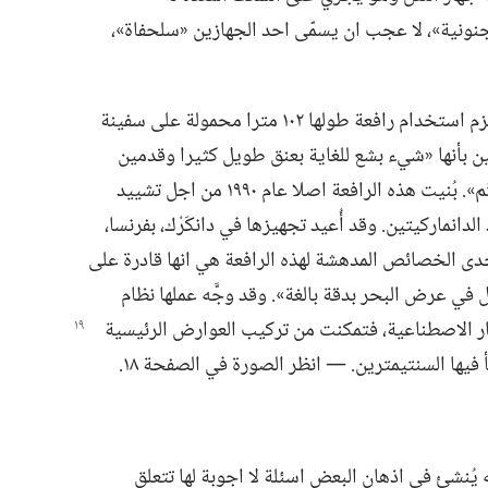
لجنونية»،‏ لا عجب ان يسمّى احد الجهازين «سلحفاة»،‏
وبما ان هاتين «النملتين» ليستا برمائيتين،‏ لزم استخدام رافعة طولها ١٠٢ مترا محمولة على سفينة
يين بأنها «شيء بشع للغاية بعنق طويل كثيرا وقدمين
كبيرتين جدا»،‏ لكنها تتمتع «برشاقة طائر التّم».‏ بُنيت هذه الرافعة اصلا عام ١٩٩٠ من اجل تشييد
نماركيتين.‏ وقد أُعيد تجهيزها في دانكَرْك،‏ بفرنسا،‏
حدى الخصائص المدهشة لهذه الرافعة هي انها قادرة على
وي ٣٠ طائرة بوينڠ ٧٣٧،‏ والعمل في عرض البحر بدقة بالغة».‏ وقد وجَّه عملها نظام
العوارض الرئيسية
فيها السنتيمترين.‏ —‏ انظر الصورة في الصفحة ١٨.‏
 يُنشئ في اذهان البعض اسئلة لا اجوبة لها تتعلق