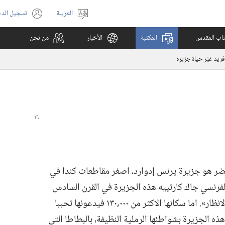
العربية
تسجيل الد
اختر
(يفتح
اللغة
نافذة
كتاب المقدس
المكتبة
الأخبار
من نحن
جديدة)
يد غيَّر حياة جزيرة
ضر هو جزيرة پرنس إدوارد،‏ اصغر مقاطعات كندا في
رنسي جاك كارتييه هذه الجزيرة في القرن السادس
عشر بأنها:‏ «اجمل ارض يمكن ان تقع عليها الانظار».‏ اما سكانها الاكثر من ٠٠٠‏,١٣٠ فيدعونها تحببا
ذه الجزيرة بشواطئها الرملية النظيفة،‏ بالبطاطا التي