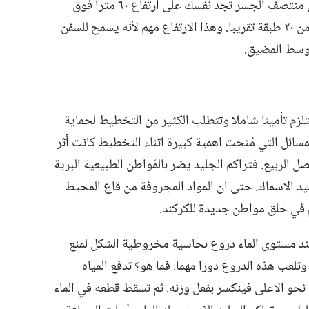
على متن عربات خُصِّصت لهذا الغرض.‏ وفي منتصف الجسر تجد نفسك على ارتفاع ٦٠ مترا فوق
صفحة الماء،‏ مما يعادل ارتفاع مبنى مؤلف من ٢٠ طبقة تقريبا.‏ وهذا الارتفاع مهم لأنه يسمح للسفن
وسط المضيق.‏
تلزم تأمينا شاملا وتتطلب الكثير من التخطيط لحماية
مسائل التي مُنحت اهمية كبيرة اثناء التخطيط كانت أثر
لربيع.‏ فتراكم الجليد يضر بالمَواطن الطبيعية البرية
 الاسماك.‏ حتى ان المواد المجروفة من قاع المحيط
 في خلق مواطن جديدة للكركند.‏
 عند مستوى الماء دروع نحاسية مخروطية الشكل لمنع
م الجليد.‏ (‏انظر الرسم في الصفحة ١٨.‏)‏ وتلعب هذه الدروع دورا مهما.‏ فما هو؟‏ تدفع المياه
حو الاعلى فينكسر بفعل وزنه.‏ ثم تسقط قطعه في الماء