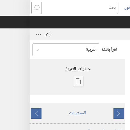
خول
بحث
اقرأ باللغة
خيارات التنزيل
خيارات
تنزيل
الاصدارات
استيقظ‏!‏
المحتويات
ما
ما
٨‏ ‏‎حزيران/
يسبق
يلي