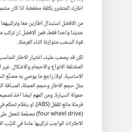
اطارك المتضرر بكلفة مخفضة اذا كان مشمولا 
من الافضل استبدال اطارين معا وتركيبهما عل
جديدا واحدا فقط،‏ فمن الافضل ان تركب مع
قوة السحب متوازنة اثناء الفرملة.‏
لكن قد يصعب عليك اختيار الاطار المناسب
المختلفة الانواع والاحجام والاشكال.‏ غير
الاساسية.‏ اولا،‏ راجع ما يوصي به مصنِّع الس
مثل حجم الاطار وحجم العجلة،‏ المسافة ال
حمولة السيارة.‏ ومن المهم ايضا اخذ تصميم ا
فرملة مانع للقفل (‏ABS)‏،‏ 
(‏four wheel drive)‏ مص
الاطارات الواجب تركيبها عادة في كتيِّب ا