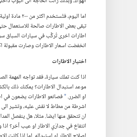
الهواء،‏ وبذلك زالت الحاجة الى انبوب داخلي 
اما اليوم،‏ فتُس
اطارات اخرى تُركَّب في سيارات السباق سرع
انخفضت اسعار الاطارات وصارت مقبولة اكثر 
اختيار الاطارات
اذا كنت تملك سيارة،‏ فقد تواجه المهمة ا
موعد استبدال الاطارات؟‏ يمكنك ذلك بالك
او الضرر.‏
فصانعو الاطارات يضعون في اط
*
اشرطة من مطاط لا نقش عليه،‏ وتشير الى ا
ان تتحقق منها ايضا.‏ مثلا،‏ هل ينفصل المد
انتفاخ في جدارَي الاطار او عيب آخر؟‏ اذا وج
إصلاح الاطار او استبداله.‏ اما اذا كانت ال