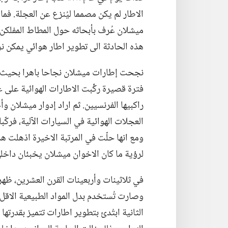
الاطار لم يكن مصمما ليُنزع عن العجلة.‏ فم
ميشلان عُرف بأبحاثه حول المطاط المفلكن
هذه الحادثة الى تطوير اطار هوائي يمكن ن
فترة قصيرة ركِّبت الاطارات الهوائية عل
راكبيها الفرنسيين.‏ ثم اراد إدوار ميشلان و
ومع انها حلّت في المرتبة الاخيرة اذهلت ه
لرؤية ما كان الاخوان ميشلان يخبئان داخلها
في ثلاثينات وأربعينات القرن العشرين،‏ ظهرت
وصارت تُستخدم بدل المواد الطبيعية الاقل 
الثانية ابتُدئ بتطوير اطارات تتميز بقدرته