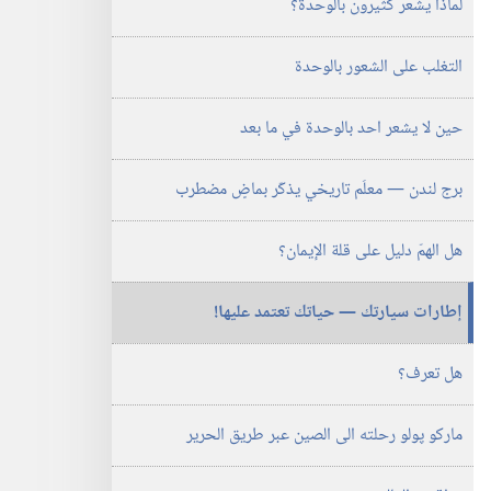
لماذا يشعر كثيرون بالوحدة؟‏
يونيو‏
‎٢٠٠٤
التغلب على الشعور بالوحدة
حين لا يشعر احد بالوحدة في ما بعد
برج لندن —‏ معلَم تاريخي يذكّر بماضٍ مضطرب
هل الهمّ دليل على قلة الإيمان؟‏
إطارات سيارتك —‏ حياتك تعتمد عليها!‏
هل تعرف؟‏
ماركو پولو رحلته الى الصين عبر طريق الحرير