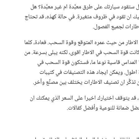
ل ستقود سيارتك على طرق معبَّدة ام غير معبَّدة؟‏ هل
 ان تقود في ظروف متغيرة.‏ في حالة كهذه،‏ قد تحتاج
اطارات لجميع الفصول.‏
الاطار من حيث عمره المتوقع وقوة السحب.‏ فعادة،‏ كلما
 كانت قوة السحب في الاطار اقوى،‏ لكنه يبلى بسرعة.‏ من
نها المداس قاسية نوعا ما،‏ فستكون قوة السحب في
اطول.‏ ويمكن ايجاد هذه التصنيفات في كتيبات
تذكَّر ان تصنيف الاطارات يختلف بين مصنِّع وآخر.‏
‏ قد يتوقف اختيارك اخيرا على السعر الذي يمكنك ان
افضل ضمانة للنوعية وأفضل كفالات.‏