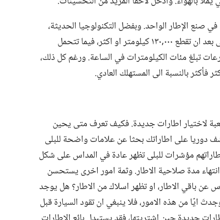
يُملأ بالهواء.‏ وأُدخل لاحقا المزيد من التحسينات.‏
تخدم اكثر من ٢٠٠ مادة اولية في صنع الإطار الواحد.‏ وبفضل التكنولوجيا الحديثة،‏
تبقى بعض الاطارات صالحة للاستعمال حتى بعد ان تقطع ٠٠٠‏,١٣٠ كيلومتر او اكثر،‏ فيما تتحمل
ات تبلغ مئات الكيلومترات في الساعة.‏ ورغم كل ذلك،‏
فأكثر بالنسبة الى المستهلك العادي.‏
لصعبة لاختيار اطارات جديدة.‏ فكيف تعرف متى يحين
شف دوريا على اطاراتك بحثا عن علامات واضحة للبلى
اراتهم مؤشرات للبلى تظهر عادة في المداس على شكل
نتهاء مدة صلاحية الاطار.‏ وثمة امور اخرى يستحسن
اس عن باقي الاطار،‏ او تظهر اسلاك من الاطار؟‏ هل يوجد
دتَ ايّا من هذه الامور،‏ فلا ينبغي ان تقود السيارة قبل
اطارات جديدة حين اشتريتها،‏ فقد يستبدل بائع الاطارات