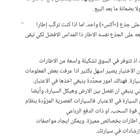
بضمانة ما بعد البيع.‏
ى جذع (‏«آكس»)‏ واحد.‏ اما اذا كنت تركِّب إطارا
ه على الجذع نفسه الاطار ذا المداس الافضل لكي تبقى
 اذ تتوفر في السوق تشكيلة واسعة من الاطارات
 ان الاختيار يصير اسهل بكثير اذا عرفت بعض المعلومات
يارة.‏ فهنالك امور محدَّدة ينبغي اخذها في الاعتبار،‏
تي ينبغي ان تفصل بين الارض وهيكل السيارة،‏ وأيضا
لسيارة في الاعتبار.‏ فالسيارات العصرية المزوّدة بنظام
او بنظام تحكم في قوة السحب،‏ او ذات الدفع الرباعي
مّمة لتعمل على اطارات بخصائص مميزة.‏ ويمكن ايجاد مواصفات
لارشادات في سيارتك.‏