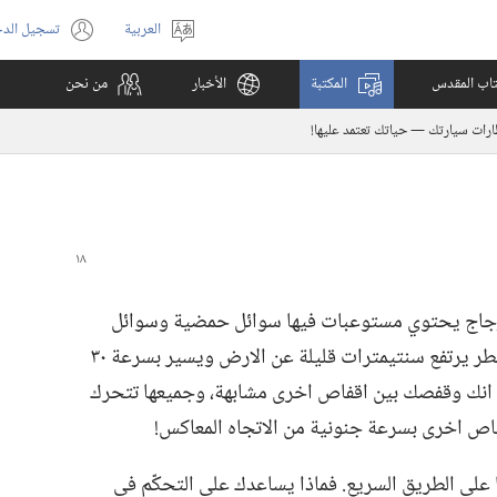
العربية
تسجيل الد
اختر
(يفتح
اللغة
نافذة
كتاب المقدس
المكتبة
الأخبار
من نحن
جديدة)
رات سيارتك —‏ حياتك تعتمد عليها!‏
الزجاج يحتوي مستوعبات فيها سوائل حمضية وسوائل
سريعة الاشتعال.‏ وتخيَّل ان هذا القفص الخطر يرتفع سنتيمترات قليلة عن الارض ويسير بسرعة ٣٠
خيَّل انك وقفصك بين اقفاص اخرى مشابهة،‏ وجميعها تتحرك
قفاص اخرى بسرعة جنونية من الاتجاه المعاكس!‏
 على الطريق السريع.‏ فماذا يساعدك على التحكّم في