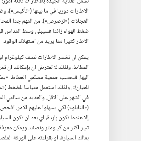
تشمل العناية الجيدة بالاطارات ثلاثة امور:‏
الاطارات دوريا في ما بينها (‏«تأكيس»)‏،‏ و
العجلات (‏«ترصرص»)‏.‏ من المهم جدا المحا
ضغط الهواء زائدا
فسيبلى وسط المداس قبل 
الاطار كثيرا مما يزيد من استهلاك الوقود.‏
يمكن ان تخسر الاطارات نصف كيلوڠرام او
المطاط.‏ ولذلك لا تفترض ان بإمكانك ان 
اليها.‏ فبحسب جمعية مصنّعي المطاط،‏ «ي
للعيان!‏».‏ ولذلك استعمِل مقياسا للضغط (‏«
في الشهر على الاقل.‏ والعديد من سائقي ال
(‏«التابلو»)‏ لكي يسهلوا عليهم الامر.‏ افح
إلا عندما تكون باردة،‏ اي بعد ان تكون الس
تسِر اكثر من كيلومتر ونصف.‏ ويمكن معرفة
بمالك السيارة،‏ او بقراءته على الورقة الملص