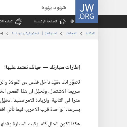
JW.ORG
شهود يهوه
الصفحة الرئيسية
تعاليم ال
المكتبة
المجلات
استيقظ‏!‏ | ‏‎ ٨‏ ‏‎حزيران/يونيو‏ ‎٢٠٠٤
إطا
إطارات سيارتك —‏ حياتك تعتمد عليها!‏
تصوَّر
انك مقيَّد داخل قفص من الفولاذ و
مترا في الثانية.‏ ولزيادة الامر تعقيدا،‏ ت
بسرعة،‏ الواحدة قرب الاخرى،‏ فيما تأتي ا
هكذا تكون الحال كلما ركبت السيارة وقدتها