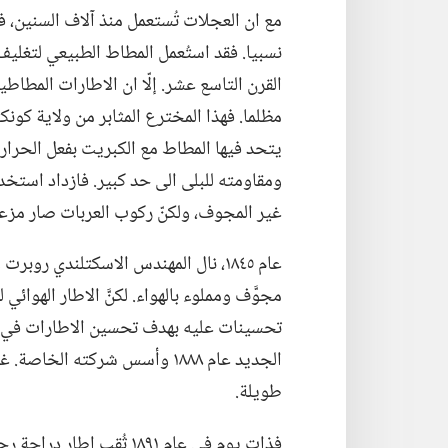
مع ان العجلات تُستعمل منذ آلاف السنين،‏
نسبيا.‏ فقد استُعمل المطاط الطبيعي لتغليف
القرن التاسع عشر.‏ إلّا ان الاطارات المطاط
يتحد فيها المطاط مع الكبريت بفعل الحرار
ومقاومته للبلى الى حد كبير.‏ فازداد استخد
غير المجوف،‏ ولكنّ ركوب العربات صار م
عام ١٨٤٥،‏ نال المهندس الاسكتلندي رو
مجوَّف ومملوء بالهواء.‏ لكنَّ الاطار الهوا
تحسينات عليه بهدف تحسين الاطارات في در
الجديد عام ١٨٨٨ وأسس شركته الخ
طويلة.‏
فذات يوم في عام ١٨٩١ ثُقب