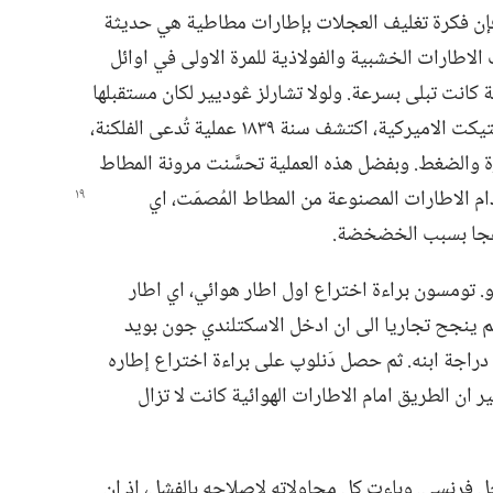
 فإن فكرة تغليف العجلات بإطارات مطاطية هي حديثة
 الاطارات الخشبية والفولاذية للمرة الاولى في اوائل
ية كانت تبلى بسرعة.‏ ولولا تشارلز ڠوديير لكان مستقبلها
مظلما.‏ فهذا المخترع المثابر من ولاية كونكتيكت الاميركية،‏ اكتشف سنة ١٨٣٩ عملية تُدعى الفلكنة،‏
ة والضغط.‏ وبفضل هذه العملية تحسَّنت مرونة المطاط
ام الاطارات المصنوعة من المطاط المُصمَت،‏ اي
زعجا بسبب الخضخضة.‏
برت و.‏ تومسون براءة اختراع اول اطار هوائي،‏ اي اطار
ئي لم ينجح تجاريا الى ان ادخل الاسكتلندي جون بويد
اجة ابنه.‏ ثم حصل دَنلوپ على براءة اختراع إطاره
اصة.‏ غير ان الطريق امام الاطارات الهوائية كانت لا تزال
 إطار دراجة رجل فرنسي.‏ وباءت كل محاولاته لإصلاحه بالفشل،‏ إذ ان