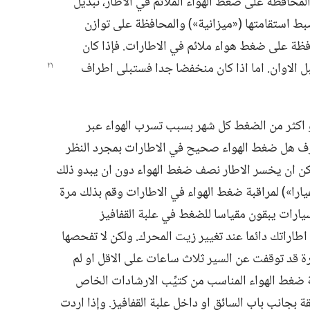
 المحافظة على ضغط الهواء الملائم في الاطار،‏ تبديل
ضبط استقامتها (‏«ميزانية»)‏ والمحافظة على توازن
فظة على ضغط هواء ملائم في الاطارات.‏ فإذا كان
الاوان.‏ اما اذا كان منخفضا جدا فستبلى اطراف
 اكثر من الضغط كل شهر بسبب تسرب الهواء عبر
تعرف هل ضغط الهواء صحيح في الاطارات بمجرد النظر
مكن ان يخسر الاطار نصف ضغط الهواء دون ان يبدو ذلك
عيارا»)‏ لمراقبة ضغط الهواء في الاطارات وقم بذلك مرة
سيارات يبقون مقياسا للضغط في علبة القفافيز
ص اطاراتك دائما عند تغيير زيت المحرك.‏ ولكن لا تفحصها
يارة قد توقفت عن السير ثلاث ساعات على الاقل او لم
 ضغط الهواء المناسب من كتيِّب الارشادات الخاص
قة بجانب باب السائق او داخل علبة القفافيز.‏ وإذا اردت