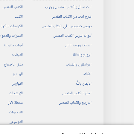
انت تسأل والكتاب المقدس يجيب
الكتاب المقدس
شرح آيات من الكتاب المقدس
الكتب
دروس خصوصية في الكتاب المقدس
الكراسات والكرا
أدوات لدرس الكتاب المقدس
النشرات والدعوا
السعادة وراحة البال
أبواب متنوعة
الزواج والعائلة
المجلات
المراهقون والشباب
دليل الاجتماع
الأولاد
البرامج
الايمان باللّٰه
الفهارس
العلم والكتاب المقدس
الإرشادات
التاريخ والكتاب المقدس
محطة‏ ‏JW
الفيديوات
الموسيقى
المسرحيات السمع