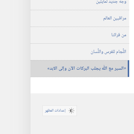
وجه جديد لمايلين
مراقبين العالم
من قرائنا
اللِّجام للفرس واللِّسان
‏«السير مع اللّٰه يجلب البركات الآن وإلى الابد»‏
إعدادات المظهر