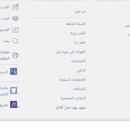
أُطلب ز
من نحن
ابحث عن
(يفتح
الاسئلة الشائعة
ريس
نافذة
الفيديو
أُطلب زيارة
جديدة)
ت
بحث
اتصل بنا
الجولات في بيوت إيل
معلومات
الحكوم
الاجتماعات
الذكرى
التبرع
(يفتح
الاجتماعات السنوية
نافذة
جديدة)
مكتبة 
النشاطات
(يفتح
الالكت
التجارب الشخصية
نافذة
تطبيق
جديدة)
شهود يهوه حول العالم
ية