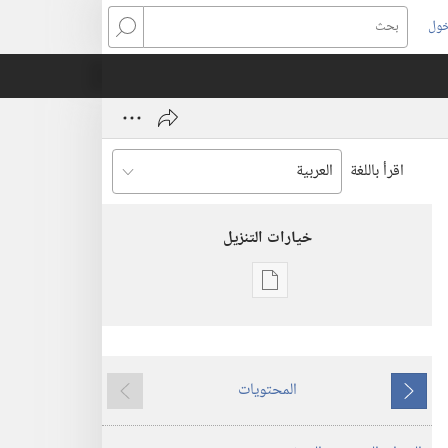
خول
بحث
اقرأ باللغة
خيارات التنزيل
خيارات
تنزيل
الاصدارات
استيقظ‏!‏
المحتويات
‏‎٢٢‏ ‏‎أيار/
ما
ما
مايو‏
يسبق
يلي