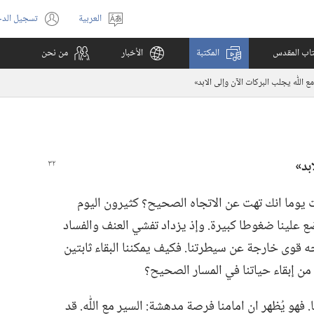
العربية
تسجيل الد
اختر
(يفتح
اللغة
نافذة
كتاب المقدس
المكتبة
الأخبار
من نحن
جديدة)
مع اللّٰه يجلب البركات الآن وإلى الابد»‏
بد»‏
رت يوما انك تهت عن الاتجاه الصحيح؟‏ كثيرون اليوم
 علينا ضغوطا كبيرة.‏ وإذ يزداد تفشي العنف والفساد
جه قوى خارجة عن سيطرتنا.‏ فكيف يمكننا البقاء ثابتين
ن إبقاء حياتنا في المسار الصحيح؟‏
هو يُظهر ان امامنا فرصة مدهشة:‏ السير مع اللّٰه.‏ قد