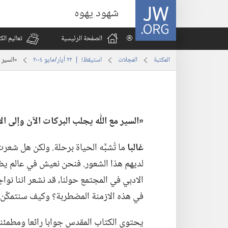
JW.ORG
شهود يهوه
الصفحة الرئيسية
تعاليم ال
المكتبة
المجلات
استيقظ‏!‏ | ‏‎٢٢‏ ‏‎أيار/مايو‏ ‎٢٠٠٤
‏«السير 
‏«السير مع اللّٰه يجلب البركات الآن وإلى الا
غالبا
ما تُشبَّه الحياة برحلة.‏ ولكن هل شع
لديهم هذا الشعور.‏ فنحن نعيش في عالم يضع
الادبي في المجتمع حولنا،‏ قد نشعر اننا نوا
في هذه الازمنة المضطربة؟‏ وكيف سنتمكّن م
يحتوي الكتاب المقدس جوابا رائعا ومطمئنا.‏ ف