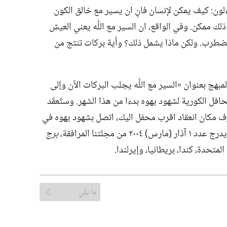
ءلون:‏ كيف يمكن لإنسان فانٍ ان يسير مع خالق الكون
لك ممكن.‏ وفي الواقع،‏ ان السير مع اللّٰه يعني العيش
ضطرب.‏ ولكن ماذا يشمل ذلك؟‏ وأية بركات تنتج من
هج بعنوان «السير مع اللّٰه يجلب البركات الآن وإلى
حافل الكورية لشهود يهوه بدءا من هذا الشهر.‏ وستُعقَد
رف مكان انعقاد اقرب محفل اليك،‏ اتصل بشهود يهوه في
مجلتنا المرافقة،‏
برج
تحدة،‏ كندا،‏ بريطانيا،‏ وإيرلندا.‏
ما يلي