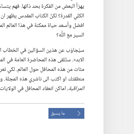
يهزأ البعض من الفكرة بحد ذاتها.‏ فهم يتسا
الكلي القدرة؟‏ لكنّ الكتاب المقدس يظهر ان ذ
افضل وأسعد حياة ممكنة في هذا العالم الم
السير مع اللّٰه؟‏
سيُجاوَب عن هذين السؤالين في الخطاب المب
الابد».‏ ستُلقى هذه المحاضرة العامة في الم
مئات من هذه المحافل حول العالم.‏ لكي تع
منطقتك او اكتب الى ناشري هذه المجلة.‏ ويدرج عدد ١ آذار (‏مارس)‏ ٢٠٠٤ من 
المراقبة،‏
اماكن انعقاد المحافل في الولايات الم
ما يسبق