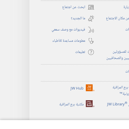
يارة
ابحث عن اجتماع
(يفتح
نافذة
 مكان الاجتماع
ما الجديد؟‏
جديدة)
ات
فيديوات مع وصف سمعي
معلومات مساعِدة للأطباء
 للمسؤولين
تعليمات
يين والصحافيين
ات
برج المراقبة
JW Hub
(يفتح
رونية
™
نافذة
®
جديدة)
JW Library
مكتبة برج المراقبة