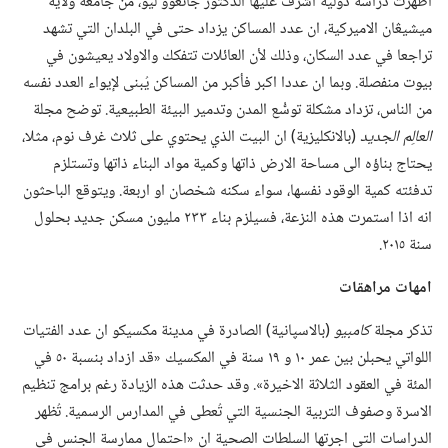
اظهرت دراسة دولية اشرف عليها الدكتور جانڠوو ليو،‏ من جامعة ولاية
ميشيڠان الاميركية،‏ ان عدد المساكن يزداد حتى في البلدان التي تشهد
تراجعا في عدد السكان،‏ وذلك لأن العائلات تتفكك والاولاد يعيشون في
بيوت منفصلة.‏ وبما ان عددا اكبر فأكبر من المساكن يُبنى لإيواء العدد نفسه
من الناس،‏ تزداد مشكلة توسُّع المدن وتدمير البيئة الطبيعية.‏ توضح مجلة
العالِم الجديد
‏(‏بالانكليزية)‏ ان البيت الذي يحتوي على ثلاث غرف نوم،‏ مثلا،‏
يحتاج بناؤه الى مساحة الارض ذاتها وكمية مواد البناء ذاتها وتستلزم
تدفئته كمية الوقود نفسها،‏ سواء سكنه شخصان او اربعة.‏ ويتوقع الباحثون
انه اذا استمرت هذه النزعة،‏ فسيلزم بناء ٢٣٣ مليون مسكن جديد بحلول
سنة ٢٠١٥.‏
امهات مراهقات
تذكر مجلة
كامبيو
‏(‏بالاسپانية)‏ الصادرة في مدينة مكسيكو ان عدد الفتيات
اللواتي يحبلن بين عمر ١٠ و ١٩ سنة في المكسيك «قد ازداد بنسبة ٥٠ في
المئة في العقود الثلاثة الاخيرة».‏ وقد حدثت هذه الزيادة رغم برامج تنظيم
الاسرة وصفوف التربية الجنسية التي تُعطى في المدارس الرسمية.‏ تُظهر
الدراسات التي اجرتها السلطات الصحية ان «احتمال ممارسة الجنس في