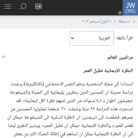
JW.ORG
تسجيل
تغيير
البحث
اظهر
الدخول
لغة
في
القائم
(يفتح
استيقظ‏!‏ | ‏‎ ٨‏ ‏‎أيلول/سبتمبر‏ ‎٢٠٠٣
الموقع
JW.‎ORG
نافذة
جديدة)
اقرأ باللغة
مراقبين العالم
النظرة الايجابية تطيل العمر
استنادا الى
مجلة الشخصية وعلم النفس الاجتماعي
‏(‏بالانكليزية)‏،‏ وجدت
دراسة حديثة ان المسنين الذين ينظرون بإيجابية الى الحياة والشيخوخة
«يعيشون اطول بـ‍ ٥‏,٧ سنوات من الذين لديهم نظرة اقل ايجابية».‏ لقد
استمرت هذه الدراسة ٢٣ سنة وشملت ٦٦٠ شخصا تجاوزوا الخمسين من
عمرهم.‏ فخلُصت الى نتيجتين:‏ ان النظرة السلبية الى الشيخوخة «يمكن ان
تقصّر العمر»،‏ والنظرة الايجابية «يمكن ان تطيل العمر».‏ ويشير التقرير ايضا
الى ان النظرة الايجابية يمكن ان تساهم في إطالة الحياة اكثر من بعض