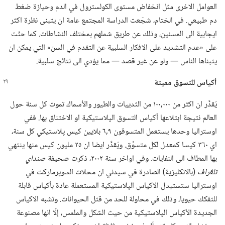
العوامل الاخرى مثل انخفاض مستوى الكولسترول في الدم وحيازة ضغط
دم طبيعي.‏ في الختام،‏ شجّعت الدراسة المجتمع عامة ان يتبنى نظرة اكثر
ايجابية الى المسنين،‏ وذلك عن طريق شملهم بمختلف النشاطات.‏ كما حثّت
على «عدم التشديد على الافكار السلبية عن التقدم في السن» التي يمكن ان
يتبناها الناس —‏ ولو عن غير قصد —‏ مما يؤدي الى نتائج سلبية.‏
أكياس للتسوق مميتة
يُقدَّر ان اكثر من ٠٠٠‏,١٠٠ من الثدييات والطيور والأسماك تموت كل سنة حول
العالم نتيجة ابتلاعها أكياس التسوق الپلاستيكية او الاختناق بها.‏ ففي
اوستراليا وحدها يستعمل المتسوقون ٩‏,٦ بلايين كيس پلاستيكي كل سنة،‏
اي ٣٦٠ كيسا كمعدل لكل متسوِّق.‏ ويُقدَّر ايضا ان ٢٥ مليون كيس منها ينتهي
بها المطاف الى النفايات.‏ وفي اواخر سنة ٢٠٠٢،‏ ذكرت صحيفة
صنداي
تلڠراف
‏(‏بالانكليزية)‏ الصادرة في سيدني ان محلات السوپرماركت في
اوستراليا ستستبدل الاكياس الپلاستيكية المستعملة عادة بأكياس قابلة
للتفكك حيويا،‏ وذلك في محاولة للحد من قتل الحيوانات.‏ وتشبه الاكياس
الجديدة الأكياس الپلاستيكية من حيث الشكل والملمس،‏ إلّا انها مصنوعة