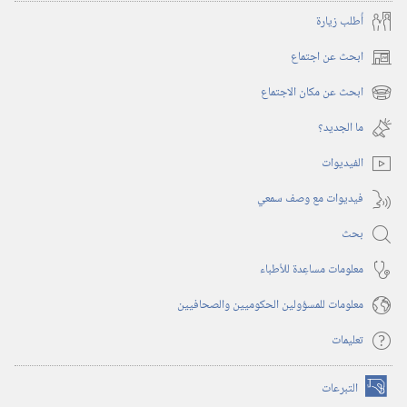
أُطلب زيارة
ابحث عن اجتماع
(يفتح
نافذة
ابحث عن مكان الاجتماع
(يفتح
جديدة)
نافذة
ما الجديد؟‏
جديدة)
الفيديوات
فيديوات مع وصف سمعي
بحث
معلومات مساعِدة للأطباء
معلومات للمسؤولين الحكوميين والصحافيين
تعليمات
التبرعات
(يفتح