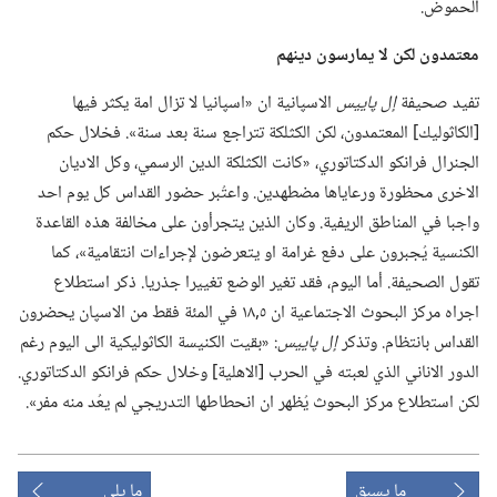
الحموض.‏
معتمدون لكن لا يمارسون دينهم
تفيد صحيفة
إل پاييس
الاسپانية ان «اسپانيا لا تزال امة يكثر فيها
[الكاثوليك] المعتمدون،‏ لكن الكثلكة تتراجع سنة بعد سنة».‏ فخلال حكم
الجنرال فرانكو الدكتاتوري،‏ «كانت الكثلكة الدين الرسمي،‏ وكل الاديان
الاخرى محظورة ورعاياها مضطهدين.‏ واعتُبر حضور القداس كل يوم احد
واجبا في المناطق الريفية.‏ وكان الذين يتجرأون على مخالفة هذه القاعدة
الكنسية يُجبرون على دفع غرامة او يتعرضون لإجراءات انتقامية»،‏ كما
تقول الصحيفة.‏ أما اليوم،‏ فقد تغير الوضع تغييرا جذريا.‏ ذكر استطلاع
اجراه مركز البحوث الاجتماعية ان ٥‏,١٨ في المئة فقط من الاسپان يحضرون
القداس بانتظام.‏ وتذكر
إل پاييس
‏:‏ «بقيت الكنيسة الكاثوليكية الى اليوم رغم
الدور الاناني الذي لعبته في الحرب [الاهلية] وخلال حكم فرانكو الدكتاتوري.‏
لكن استطلاع مركز البحوث يُظهر ان انحطاطها التدريجي لم يعُد منه مفر».‏
ما يسبق
ما يلي