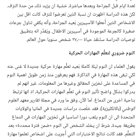
لعدة ايام قبل الجراحة وبعدها مباشرة،‏ خشية ان يزيد ذلك من حدة النزف.‏
لكنّ هذه الدراسة اظهرت ان نسبة الذين تعرضوا للنزف كانت اقل بين
الاشخاص الذين أُعطوا الأسپيرين بُعيد الجراحة،‏ وأنه يكفي تناول جرعات
صغيرة كالجرعة الموجودة في أسپيرين الاطفال.‏ ويُقدَّر انه بتطبيق
توصيات الدراسة ستُنقَذ حياة ٠٠٠‏,٢٧ شخص سنويا حول العالم.‏
النوم ضروري لتعلُّم المهارات الحركية
يقول العلماء ان النوم ليلة كاملة بُعيد تعلُّم مهارة حركية جديدة لا غنى عنه
لكي تبقى هذه المهارة في الذاكرة.‏ فهم يعرفون منذ زمن طويل اهمية النوم
في المساعدة على تخزين الحقائق وغيرها من المعلومات.‏ غير انهم لم
يدركوا بشكل واضح تأثير النوم في تعلُّم المهارات الحركية،‏ اذ انها ترتبط
بناحية اخرى من الدماغ.‏ اما الآن،‏ وفق ما ورد في مجلة
تقارير معهد العلوم
الوطني
‏(‏بالانكليزية)‏،‏ فقد خلُصت دراسات جديدة في المانيا والولايات
المتحدة الى ان النوم يلعب دورا اساسيا في تخزين المهارات في الدماغ
بطريقة جيدة،‏ شرط ان يخلد الشخص الى النوم «ضمن فترة محددة» بعد
التعلُّم.‏ فقد كانت نتائج الاختبارات التي أُجريت على اشخاص تعلموا مهارة