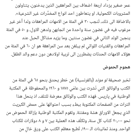
عمر صغير يزداد اربعة اضعاف بين المراهقين الذين يدخنون،‏ يتناولون
المشروبات الكحولية،‏ او يتعاطون احد انواع المخدِّرات غير الشرعية».‏
بالاضافة الى ذلك،‏ تُنجب ٣٠ في المئة من الامهات المراهقات ولدا آخر غير
مرغوب فيه في غضون سنة واحدة من انجابهن ولدهن الاول،‏ و ٥٠ في المئة
ينجبن الولد الثاني في غضون سنتين.‏ وما يزيد مشاكل الحبل عند
المراهقات والفتيات اللواتي لم يبلغن بعد سن المراهقة هو ان ٦٠ في المئة من
هؤلاء الامهات الحدثات يضطررن الى تربية اولادهن دون دعم والد الطفل.‏
هجوم الحموض
تخبر صحيفة
لو موند
‏(‏بالفرنسية)‏ عن خطر يحدق بنحو ٦٥ في المئة من
الكتب والوثائق التي نُشرت بين عامَي ١٨٧٥ و ١٩٦٠ والمحفوظة في المكتبة
الوطنية في پاريس.‏ فهذه الكتب والوثائق معرضة للتلف،‏ اذ ينحل هذا
التراث من الصفحات المكتوبة ببطء بسبب احتوائها على حمض الكبريت
الذي يجعل الاوراق هشة ومفتتة.‏ وتقوم المكتبة الوطنية بإزالة الحموض من
نحو ٠٠٠‏,٢٠ كتاب كل سنة،‏ وتكلّف هذه العملية بين ٧ و ٨ دولارات للكتاب
الواحد.‏ ومنذ ثمانينات الـ‍ ١٩٠٠،‏ تُطبع معظم الكتب على ورق خالٍ من