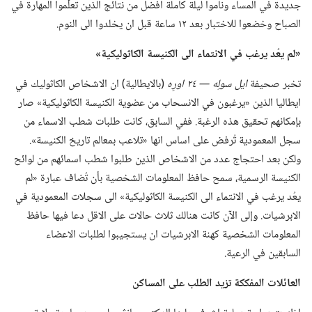
جديدة في المساء وناموا ليلة كاملة افضل من نتائج الذين تعلَّموا المهارة في
الصباح وخضعوا للاختبار بعد ١٢ ساعة قبل ان يخلدوا الى النوم.‏
‏«لم يعُد يرغب
في
الانتماء الى الكنيسة الكاثوليكية»‏
تخبر صحيفة
ايل سولِه —‏ ٢٤ اورِه
‏(‏بالايطالية)‏ ان الاشخاص الكاثوليك في
ايطاليا الذين «يرغبون في الانسحاب من عضوية الكنيسة الكاثوليكية» صار
بإمكانهم تحقيق هذه الرغبة.‏ ففي السابق،‏ كانت طلبات شطب الاسماء من
سجل المعمودية تُرفض على اساس انها «تلاعب بمعالم تاريخ الكنيسة».‏
ولكن بعد احتجاج عدد من الاشخاص الذين طلبوا شطب اسمائهم من لوائح
الكنيسة الرسمية،‏ سمح حافظ المعلومات الشخصية بأن تُضاف عبارة «لم
يعُد يرغب في الانتماء الى الكنيسة الكاثوليكية» الى سجلات المعمودية في
الابرشيات.‏ وإلى الآن كانت هنالك ثلاث حالات على الاقل دعا فيها حافظ
المعلومات الشخصية كهنة الابرشيات ان يستجيبوا لطلبات الاعضاء
السابقين في الرعية.‏
العائلات المفككة تزيد الطلب على المساكن