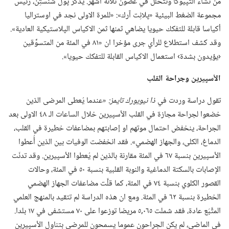
من نشاء التپيوكا وتتحلّل في غضون ثلاثة اشهر.‏ يذكر پول شنستِن،‏ رئيس
مجموعة الضغط البيئية «پلانِت آرك»:‏ «للمرة الاولى نجد في اوستراليا
أكياسا قابلة للتفكك حيويا يضاهي ثمنها ثمن الاكياس الپلاستيكية العادية».‏
وقد كشف استطلاع للرأي جرى مؤخرا ان «٨١ في المئة من المتسوِّقين
‹يؤيدون بشدة› استعمال الاكياس القابلة للتفكك حيويا».‏
الأسپيرين وجراحة القلب
تقول دراسة وردت في
ذا نيويورك تايمز:‏
‏«عندما يُعطى المرضى الذين
خضعوا لجراحة مجازة في القلب الأسپيرين خلال الساعات الـ‍ ٤٨ الاولى بعد
الجراحة،‏ ينخفض احتمال موتهم او إصابتهم بمضاعفات خطيرة في القلب،‏
الدماغ،‏ الكلى،‏ والجهاز الهضمي».‏ فقد انخفضت الوفيات بين الذين أُعطوا
الأسپيرين بنسبة ٦٧ في المئة مقارنة بالذين لم يُعطوا الأسپيرين.‏ وقد تدنّت
الإصابات بالسكتة الدماغية والنوبة القلبية بنسبة ٥٠ في المئة،‏ وحالات
القصور الكلوي بنسبة ٧٤ في المئة،‏ كما قلَّت مضاعفات الجهاز الهضمي
الخطيرة بنسبة ٦٢ في المئة.‏ ومع ان هذه الدراسة لم تتقيد بالمنهج العلمي
المتَّبَع عادة،‏ فقد شملت ٠٦٥‏,٥ مريضا توزعوا على ٧٠ مستشفى في ١٧ بلدا.‏
في الماضي،‏ لم يكن الجراحون عموما يسمحون للمرضى بتناول الأسپيرين