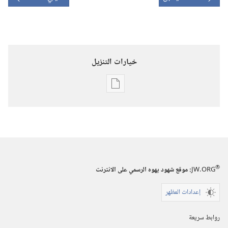
خيارات التنزيل
خيارات
تنزيل
الاصدارات
المجلات
٨‏ ‏‎أيلول/
®
JW.ORG
:‏ موقع شهود يهوه الرسمي على الانترنت
سبتمبر‏
‎٢٠٠٣
إعدادات المظهر
روابط سريعة